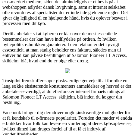
er e-mærket medlem, siden det almindeligvis er et bevis på at
webshoppen adlyder dansk lovgivning, samt at internet selskabet
ofte revurderes af specialister der er inde i de gældende regler. Det
giver dig lejlighed til en hjælpende hånd, hvis du oplever besvær i
processen med dit køb.
Dertil anbefaler vi at køberen er klar over de mest essentielle
bestemmelser der kan have indflydelse på ordren, fx hvilken
byttepolitik e-butikken garanterer. I den relation er det i øvrigt
essesentielt, at man stadig beholder ens faktura, således man til
enhver tid kan påvise bestillingen af Salomon Pioneer LT Access,
skihjelm, blå, hvad end du er pige eller dreng.
Trustpilot fremskaffer super ønskværdige genveje til at fortolke en
lang række eksisterende konsumenters anmeldelser og herved er det
anbefalelsesværdigt, at du efterforsker internet firmaets ratings af
Salomon Pioneer LT Access, skihjelm, blå inden du lægger din
bestilling.
Facebook bringer dig derudover nogle ønskværdige muligheder for
at få kendskab til e-firmaets popularitet. Foruden det møder vi endda
e-butikker hvor folk kan levere en vurdering af deres købsoplevelse,
hvilket tilmed kan drages fordel af til at få et indtryk af
kundetilfredsheden.