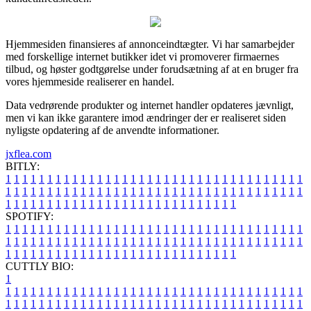
Hjemmesiden finansieres af annonceindtægter. Vi har samarbejder
med forskellige internet butikker idet vi promoverer firmaernes
tilbud, og høster godtgørelse under forudsætning af at en bruger fra
vores hjemmeside realiserer en handel.
Data vedrørende produkter og internet handler opdateres jævnligt,
men vi kan ikke garantere imod ændringer der er realiseret siden
nyligste opdatering af de anvendte informationer.
jxflea.com
BITLY:
1
1
1
1
1
1
1
1
1
1
1
1
1
1
1
1
1
1
1
1
1
1
1
1
1
1
1
1
1
1
1
1
1
1
1
1
1
1
1
1
1
1
1
1
1
1
1
1
1
1
1
1
1
1
1
1
1
1
1
1
1
1
1
1
1
1
1
1
1
1
1
1
1
1
1
1
1
1
1
1
1
1
1
1
1
1
1
1
1
1
1
1
1
1
1
1
1
1
1
1
SPOTIFY:
1
1
1
1
1
1
1
1
1
1
1
1
1
1
1
1
1
1
1
1
1
1
1
1
1
1
1
1
1
1
1
1
1
1
1
1
1
1
1
1
1
1
1
1
1
1
1
1
1
1
1
1
1
1
1
1
1
1
1
1
1
1
1
1
1
1
1
1
1
1
1
1
1
1
1
1
1
1
1
1
1
1
1
1
1
1
1
1
1
1
1
1
1
1
1
1
1
1
1
1
CUTTLY BIO:
1
1
1
1
1
1
1
1
1
1
1
1
1
1
1
1
1
1
1
1
1
1
1
1
1
1
1
1
1
1
1
1
1
1
1
1
1
1
1
1
1
1
1
1
1
1
1
1
1
1
1
1
1
1
1
1
1
1
1
1
1
1
1
1
1
1
1
1
1
1
1
1
1