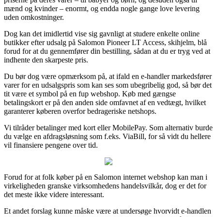
mænd og kvinder – enormt, og endda nogle gange love levering
uden omkostninger.
Dog kan det imidlertid vise sig gavnligt at studere enkelte online
butikker efter udsalg på Salomon Pioneer LT Access, skihjelm, blå
forud for at du gennemfører din bestilling, sådan at du er tryg ved at
indhente den skarpeste pris.
Du bør dog være opmærksom på, at ifald en e-handler markedsfører
varer for en udsalgspris som kan ses som ubegribelig god, så bør det
tit være et symbol på en fup webshop. Køb med gængse
betalingskort er på den anden side omfavnet af en vedtægt, hvilket
garanterer køberen overfor bedrageriske netshops.
Vi tilråder betalinger med kort eller MobilePay. Som alternativ burde
du vælge en afdragsløsning som f.eks. ViaBill, for så vidt du hellere
vil finansiere pengene over tid.
Forud for at folk køber på en Salomon internet webshop kan man i
virkeligheden granske virksomhedens handelsvilkår, dog er det for
det meste ikke videre interessant.
Et andet forslag kunne måske være at undersøge hvorvidt e-handlen