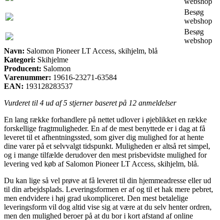
webshop
Besøg
webshop
Besøg
webshop
Navn:
Salomon Pioneer LT Access, skihjelm, blå
Kategori:
Skihjelme
Producent:
Salomon
Varenummer:
19616-23271-63584
EAN:
193128283537
Vurderet til
4
ud af 5 stjerner baseret på
12
anmeldelser
En lang række forhandlere på nettet udlover i øjeblikket en række
forskellige fragtmuligheder. En af de mest benyttede er i dag at få
leveret til et afhentningssted, som giver dig mulighed for at hente
dine varer på et selvvalgt tidspunkt. Muligheden er altså ret simpel,
og i mange tilfælde derudover den mest prisbevidste mulighed for
levering ved køb af Salomon Pioneer LT Access, skihjelm, blå.
Du kan lige så vel prøve at få leveret til din hjemmeadresse eller ud
til din arbejdsplads. Leveringsformen er af og til et hak mere pebret,
men endvidere i høj grad ukompliceret. Den mest betalelige
leveringsform vil dog altid vise sig at være at du selv henter ordren,
men den mulighed beroer på at du bor i kort afstand af online