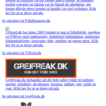
tilgang til friluftsliv og det rigtige udstyr gjorde, at butikken
hurtigt voksede og faktisk var de blandt de allerførste, der
kunne tilbyde deres kunder at handle i en reel webshop. Klik
her for at se deres udvalg.
Se udvalget på Friluftslageret.dk
55Nord.dk har siden 2003 hjulpet et utal af friluftsfolk, spejdere
og FDFere med outdoorgrej, funktionel beklædning, uniformer,
forbundsskjorter, logovarer, telte, mærker og meget mere. Klik
her for at se deres udvalg.
Se udvalget på 55Nord.dk
GrejFreak.dk forhandler alt det fede udstyr både til outdoor,
spejder, friluftsliv, skydesport, træning, militær, jagt, politi og
vagt. Klik her for at se deres udvalg.
Se udvalget på GrejFreak.dk