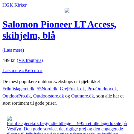
HGK Kirker
Salomon Pioneer LT Access,
skihjelm, blå
(Læs mere)
449
kr.
(Vis fragtpris)
Læs mere »
Køb nu »
De mest populære outdoor-webshops er i øjeblikket
Friluftslageret.dk
,
55Nord.dk
,
GrejFreak.dk
,
Pro-Outdoor.dk
,
OutdoorPro.dk
,
Outdoorstore.dk
og
Outmore.dk
, som alle har et
stort sortiment til gode priser.
Friluftslageret.dk begyndte tilbage i 1995 i et lille lagerlokale på
Vestfyn. Den gode service, det rigtige grej og den engagerede