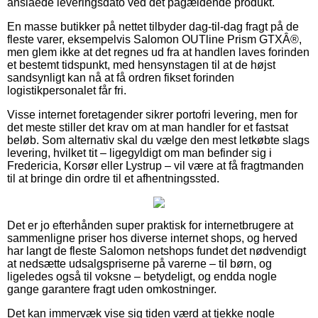
anslåede leveringsdato ved det pågældende produkt.
En masse butikker på nettet tilbyder dag-til-dag fragt på de
fleste varer, eksempelvis Salomon OUTline Prism GTXÂ®,
men glem ikke at det regnes ud fra at handlen laves forinden
et bestemt tidspunkt, med hensynstagen til at de højst
sandsynligt kan nå at få ordren fikset forinden
logistikpersonalet får fri.
Visse internet foretagender sikrer portofri levering, men for
det meste stiller det krav om at man handler for et fastsat
beløb. Som alternativ skal du vælge den mest letkøbte slags
levering, hvilket tit – ligegyldigt om man befinder sig i
Fredericia, Korsør eller Lystrup – vil være at få fragtmanden
til at bringe din ordre til et afhentningssted.
Det er jo efterhånden super praktisk for internetbrugere at
sammenligne priser hos diverse internet shops, og herved
har langt de fleste Salomon netshops fundet det nødvendigt
at nedsætte udsalgspriserne på varerne – til børn, og
ligeledes også til voksne – betydeligt, og endda nogle
gange garantere fragt uden omkostninger.
Det kan immervæk vise sig tiden værd at tjekke nogle