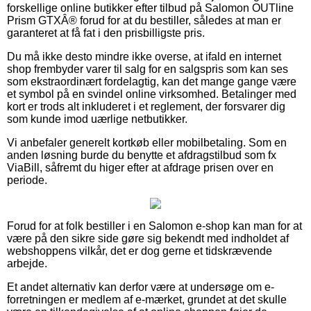
forskellige online butikker efter tilbud på Salomon OUTline
Prism GTXÂ® forud for at du bestiller, således at man er
garanteret at få fat i den prisbilligste pris.
Du må ikke desto mindre ikke overse, at ifald en internet
shop frembyder varer til salg for en salgspris som kan ses
som ekstraordinært fordelagtig, kan det mange gange være
et symbol på en svindel online virksomhed. Betalinger med
kort er trods alt inkluderet i et reglement, der forsvarer dig
som kunde imod uærlige netbutikker.
Vi anbefaler generelt kortkøb eller mobilbetaling. Som en
anden løsning burde du benytte et afdragstilbud som fx
ViaBill, såfremt du higer efter at afdrage prisen over en
periode.
Forud for at folk bestiller i en Salomon e-shop kan man for at
være på den sikre side gøre sig bekendt med indholdet af
webshoppens vilkår, det er dog gerne et tidskrævende
arbejde.
Et andet alternativ kan derfor være at undersøge om e-
forretningen er medlem af e-mærket, grundet at det skulle