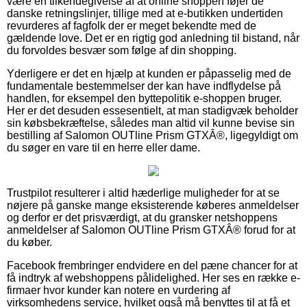
være en tilkendegivelse af at online shoppen føjer de
danske retningslinjer, tillige med at e-butikken undertiden
revurderes af fagfolk der er meget bekendte med de
gældende love. Det er en rigtig god anledning til bistand, når
du forvoldes besvær som følge af din shopping.
Yderligere er det en hjælp at kunden er påpasselig med de
fundamentale bestemmelser der kan have indflydelse på
handlen, for eksempel den byttepolitik e-shoppen bruger.
Her er det desuden essesentielt, at man stadigvæk beholder
sin købsbekræftelse, således man altid vil kunne bevise sin
bestilling af Salomon OUTline Prism GTXÂ®, ligegyldigt om
du søger en vare til en herre eller dame.
Trustpilot resulterer i altid hæderlige muligheder for at se
nøjere på ganske mange eksisterende køberes anmeldelser
og derfor er det prisværdigt, at du gransker netshoppens
anmeldelser af Salomon OUTline Prism GTXÂ® forud for at
du køber.
Facebook frembringer endvidere en del pæne chancer for at
få indtryk af webshoppens pålidelighed. Her ses en række e-
firmaer hvor kunder kan notere en vurdering af
virksomhedens service, hvilket også må benyttes til at få et