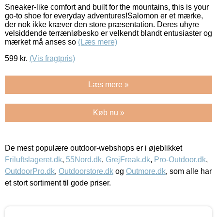
Sneaker-like comfort and built for the mountains, this is your
go-to shoe for everyday adventures!Salomon er et mærke,
der nok ikke kræver den store præsentation. Deres uhyre
velsiddende terrænløbesko er velkendt blandt entusiaster og
mærket må anses so
(Læs mere)
599
kr.
(Vis fragtpris)
Læs mere »
Køb nu »
De mest populære outdoor-webshops er i øjeblikket
Friluftslageret.dk
,
55Nord.dk
,
GrejFreak.dk
,
Pro-Outdoor.dk
,
OutdoorPro.dk
,
Outdoorstore.dk
og
Outmore.dk
, som alle har
et stort sortiment til gode priser.