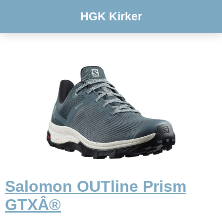
HGK Kirker
Salomon OUTline Prism
GTXÂ®