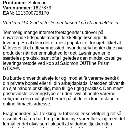
Producent:
Salomon
Varenummer:
1627873
EAN:
1213000726170
Vurderet til
4.2
ud af 5 stjerner baseret på
50
anmeldelser
Temmelig mange internet foretagender udlover på
nuværende tidspunkt mange forskellige løsninger til
levering. En af dem der er mest populær er for øjeblikket at
få leveret til et udleveringssted, hvor du selv henter dine nye
produkter når der er mulighed for det. Løsningen er jo
særdeles praktisk, samt ofte ligeledes den mindst kostelige
leveringsmetode ved køb af Salomon OUTline Prism
GTXÂ®.
Du burde omvendt afveje for og imod at få varerne sendt til
din private bopæl eller til din arbejdsplads. Metoden bliver tit
en sjat mindre prisbillig, men tillige rigtig praktisk. Den mest
prisbevidste leveringstype er uden tvivl at hente varerne
selv, men den mulighed beroer på at du er i kort afstand af
online firmaets adresse.
Fragtperioden på Trekking- & løbesko er selvfølgelig ret så
essentiel når du har brug for dine nye varer fluks, og med det
formål er det utvivlsomt aktuelt at vi dobbelttjekker den