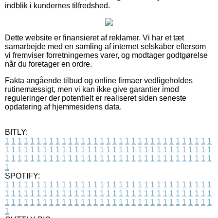
indblik i kundernes tilfredshed.
Dette website er finansieret af reklamer. Vi har et tæt
samarbejde med en samling af internet selskaber eftersom
vi fremviser forretningernes varer, og modtager godtgørelse
når du foretager en ordre.
Fakta angående tilbud og online firmaer vedligeholdes
rutinemæssigt, men vi kan ikke give garantier imod
reguleringer der potentielt er realiseret siden seneste
opdatering af hjemmesidens data.
BITLY:
1
1
1
1
1
1
1
1
1
1
1
1
1
1
1
1
1
1
1
1
1
1
1
1
1
1
1
1
1
1
1
1
1
1
1
1
1
1
1
1
1
1
1
1
1
1
1
1
1
1
1
1
1
1
1
1
1
1
1
1
1
1
1
1
1
1
1
1
1
1
1
1
1
1
1
1
1
1
1
1
1
1
1
1
1
1
1
1
1
1
1
1
1
1
1
1
1
1
1
1
SPOTIFY:
1
1
1
1
1
1
1
1
1
1
1
1
1
1
1
1
1
1
1
1
1
1
1
1
1
1
1
1
1
1
1
1
1
1
1
1
1
1
1
1
1
1
1
1
1
1
1
1
1
1
1
1
1
1
1
1
1
1
1
1
1
1
1
1
1
1
1
1
1
1
1
1
1
1
1
1
1
1
1
1
1
1
1
1
1
1
1
1
1
1
1
1
1
1
1
1
1
1
1
1