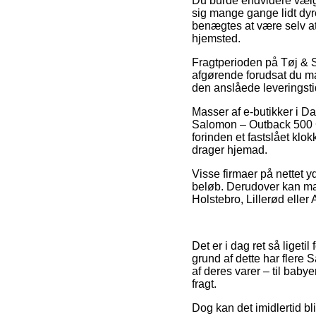
Du burde endvidere vælge a
sig mange gange lidt dyre
benægtes at være selv at
hjemsted.
Fragtperioden på Tøj & Sk
afgørende forudsat du ma
den anslåede leverings
Masser af e-butikker i D
Salomon – Outback 500 G
forinden et fastslået klo
drager hjemad.
Visse firmaer på nettet y
beløb. Derudover kan man
Holstebro, Lillerød eller 
Det er i dag ret så ligeti
grund af dette har flere 
af deres varer – til baby
fragt.
Dog kan det imidlertid b