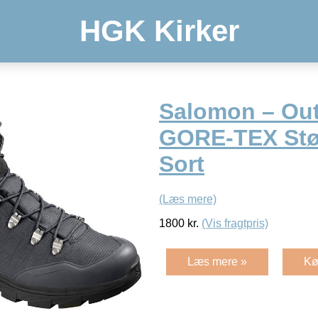
HGK Kirker
Salomon – Ou
GORE-TEX Støv
Sort
(Læs mere)
1800
kr.
(Vis fragtpris)
Læs mere »
Kø