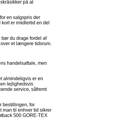
skråsikker på at
 for en salgspris der
kort er imidlertid en del
 bør du drage fordel af
 over et længere tidsrum.
ens handelsaftale, men
t almindeligvis er en
en lejlighedsvis
lpende service, såfremt
bestillingen, for
t man til enhver tid sikrer
– Outback 500 GORE-TEX