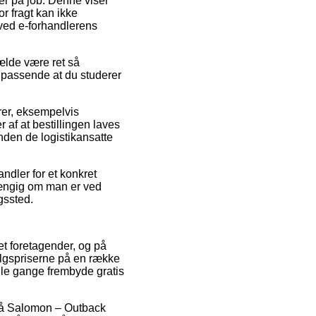
 er på job. Denne viser
r fragt kan ikke
ved e-forhandlerens
fælde være ret så
t passende at du studerer
rer, eksempelvis
f at bestillingen laves
nden de logistikansatte
ndler for et konkret
hængig om man er ved
ngssted.
net foretagender, og på
salgspriserne på en række
ogle gange frembyde gratis
g på Salomon – Outback