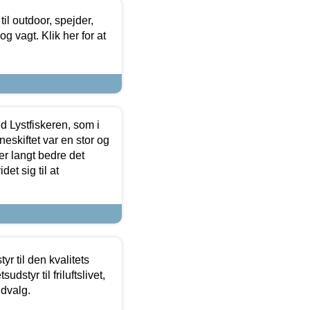
il outdoor, spejder,
 og vagt. Klik her for at
d Lystfiskeren, som i
neskiftet var en stor og
r langt bedre det
et sig til at
r til den kvalitets
dstyr til friluftslivet,
udvalg.