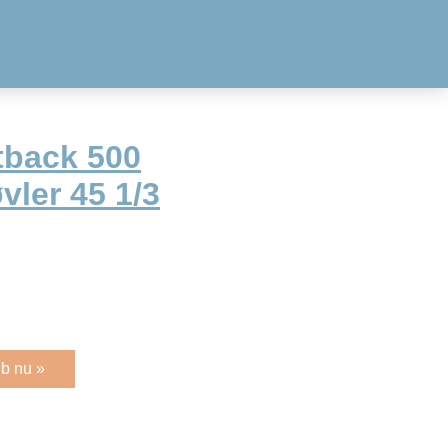
tback 500
ler 45 1/3
b nu »