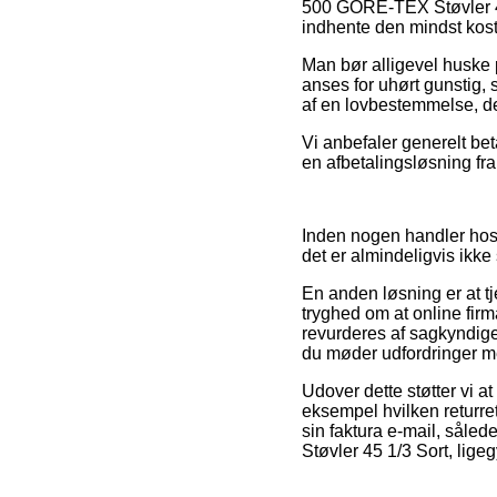
500 GORE-TEX Støvler 45 
indhente den mindst koste
Man bør alligevel huske på
anses for uhørt gunstig, 
af en lovbestemmelse, de
Vi anbefaler generelt bet
en afbetalingsløsning fra
Inden nogen handler hos
det er almindeligvis ikk
En anden løsning er at tj
tryghed om at online fir
revurderes af sagkyndige 
du møder udfordringer me
Udover dette støtter vi 
eksempel hvilken returrett
sin faktura e-mail, sål
Støvler 45 1/3 Sort, lige