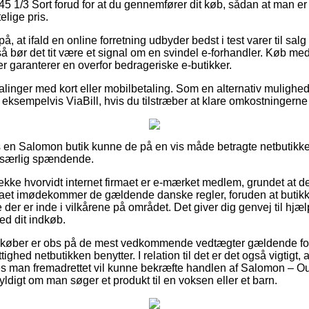
1/3 Sort forud for at du gennemfører dit køb, sådan at man er 
lige pris.
, at ifald en online forretning udbyder bedst i test varer til salg
så bør det tit være et signal om en svindel e-forhandler. Køb med 
r garanterer en overfor bedrageriske e-butikker.
alinger med kort eller mobilbetaling. Som en alternativ mulighed
 eksempelvis ViaBill, hvis du tilstræber at klare omkostningerne
 en Salomon butik kunne de på en vis måde betragte netbutikk
e særlig spændende.
ekke hvorvidt internet firmaet er e-mærket medlem, grundet at de
maet imødekommer de gældende danske regler, foruden at butikk
der er inde i vilkårene på området. Det giver dig genvej til hjæ
d dit indkøb.
at køber er obs på de mest vedkommende vedtægter gældende for 
ighed netbutikken benytter. I relation til det er det også vigtigt, a
edes man fremadrettet vil kunne bekræfte handlen af Salomon 
gyldigt om man søger et produkt til en voksen eller et barn.