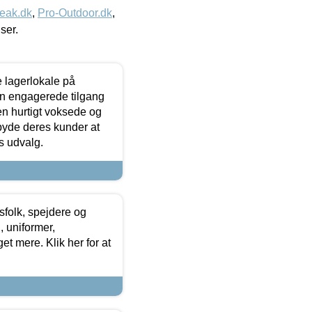
eak.dk
,
Pro-Outdoor.dk
,
iser.
le lagerlokale på
den engagerede tilgang
kken hurtigt voksede og
lbyde deres kunder at
s udvalg.
tsfolk, spejdere og
 uniformer,
et mere. Klik her for at