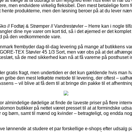
t vælge at få udbragt til din lejlighed eller hus eller til når du
re, men endvidere virkelig fleksibel. Den mest betalelige form fo
 hente produkterne, men den løsning beroer på at du lever nær
o // Fodtøj & Strømper // Vandrestøvler – Herre kan i nogle til
ngler dine nye varer om kort tid, så i det øjemed er det komple
tid på den vedkommende vare.
anmark frembyder dag-til-dag levering på mange af butikkens va
ORE-TEX Støvler 45 1/3 Sort, men vær obs på at det afhænger a
kkeslæt, så de med sikkerhed kan nå at få varerne på posthuset i
der gratis fragt, men undertiden er det kun gældende hvis man ha
 gribe den mest letkøbte metode til levering, der oftest – uaf
Assens – vil blive at få dem til at bringe din pakke til et afhentni
l for almindelige dødelige at finde de laveste priser på flere inter
Salomon butikker på nettet været presset til at at formindske ud
er og børn, samt til mænd og kvinder – betragteligt, og endda n
live lønnende at studere et par forskellige e-shops efter udsal