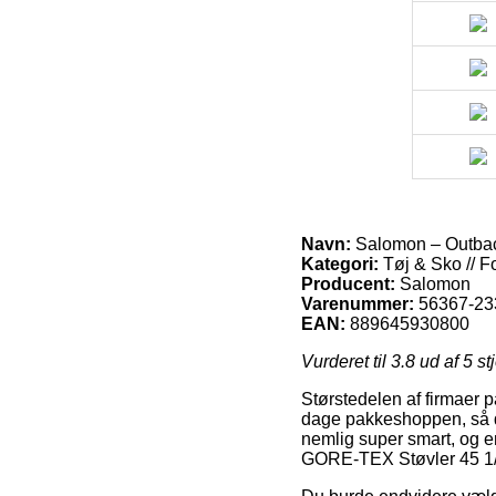
Navn:
Salomon – Outbac
Kategori:
Tøj & Sko // F
Producent:
Salomon
Varenummer:
56367-23
EAN:
889645930800
Vurderet til
3.8
ud af 5 st
Størstedelen af firmaer p
dage pakkeshoppen, så du
nemlig super smart, og 
GORE-TEX Støvler 45 1/