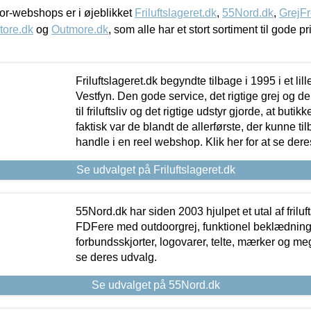
r-webshops er i øjeblikket
Friluftslageret.dk
,
55Nord.dk
,
GrejFr
tore.dk
og
Outmore.dk
, som alle har et stort sortiment til gode pr
Friluftslageret.dk begyndte tilbage i 1995 i et lil
Vestfyn. Den gode service, det rigtige grej og 
til friluftsliv og det rigtige udstyr gjorde, at buti
faktisk var de blandt de allerførste, der kunne ti
handle i en reel webshop. Klik her for at se dere
Se udvalget på Friluftslageret.dk
55Nord.dk har siden 2003 hjulpet et utal af friluf
FDFere med outdoorgrej, funktionel beklædning,
forbundsskjorter, logovarer, telte, mærker og meg
se deres udvalg.
Se udvalget på 55Nord.dk