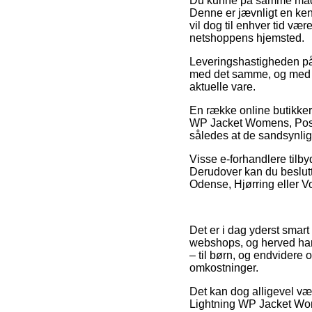
Du kunne på samme måde fo
Denne er jævnligt en ke
vil dog til enhver tid v
netshoppens hjemsted.
Leveringshastigheden på 
med det samme, og med de
aktuelle vare.
En række online butikker
WP Jacket Womens, Poseid
således at de sandsynligv
Visse e-forhandlere tilbyd
Derudover kan du beslutt
Odense, Hjørring eller Voj
Det er i dag yderst smart
webshops, og herved har 
– til børn, og endvidere
omkostninger.
Det kan dog alligevel vær
Lightning WP Jacket Wom