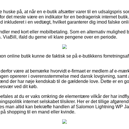
 huske på, at når en e-butik afsætter varer til en udsalgspris 
or det meste være en indikator for en bedragerisk internet butik
fald inkluderet i en vedtægt, hvilket garanterer dig imod falske o
andler med kort eller mobilbetaling. Som en alternativ mulighed b
 ViaBill, ifald du gerne vil klare pengene over en periode.
on online butik kunne de faktisk se på e-butikkens forretningsaft
erfor være at bemærke hvorvidt e-firmaet er medlem af e-mærke
ningen opererer i overensstemmelse med dansk lovgivning, samt a
gmænd der har nøje kendskab til de gældende love. Dette er en god 
besvær ved dit køb.
efales at du er vaks omkring de elementære vilkår der har indfl
gspolitik internet selskabet tilsikrer. Her er det tillige afgøren
ledes man altid kan bekræfte handlen af Salomon Lightning WP 
 på shopping til en mand eller kvinde.