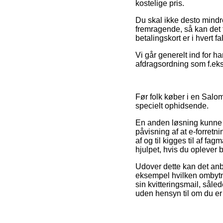
kostelige pris.
Du skal ikke desto mindre
fremragende, så kan det f
betalingskort er i hvert 
Vi går generelt ind for h
afdragsordning som f.eks.
Før folk køber i en Salom
specielt ophidsende.
En anden løsning kunne d
påvisning af at e-forret
af og til kigges til af fa
hjulpet, hvis du oplever 
Udover dette kan det anb
eksempel hvilken ombytnin
sin kvitteringsmail, så
uden hensyn til om du er