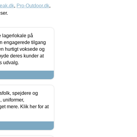
eak.dk
,
Pro-Outdoor.dk
,
iser.
le lagerlokale på
den engagerede tilgang
kken hurtigt voksede og
lbyde deres kunder at
s udvalg.
tsfolk, spejdere og
 uniformer,
et mere. Klik her for at