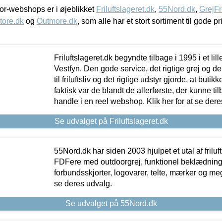
r-webshops er i øjeblikket
Friluftslageret.dk
,
55Nord.dk
,
GrejFr
tore.dk
og
Outmore.dk
, som alle har et stort sortiment til gode pr
Friluftslageret.dk begyndte tilbage i 1995 i et lil
Vestfyn. Den gode service, det rigtige grej og 
til friluftsliv og det rigtige udstyr gjorde, at buti
faktisk var de blandt de allerførste, der kunne ti
handle i en reel webshop. Klik her for at se dere
Se udvalget på Friluftslageret.dk
55Nord.dk har siden 2003 hjulpet et utal af friluf
FDFere med outdoorgrej, funktionel beklædning,
forbundsskjorter, logovarer, telte, mærker og meg
se deres udvalg.
Se udvalget på 55Nord.dk