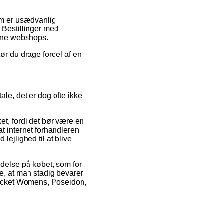
som er usædvanlig
. Bestillinger med
nline webshops.
ør du drage fordel af en
ale, det er dog ofte ikke
t, fordi det bør være en
t internet forhandleren
lejlighed til at blive
ydelse på købet, som for
de, at man stadig bevarer
Jacket Womens, Poseidon,