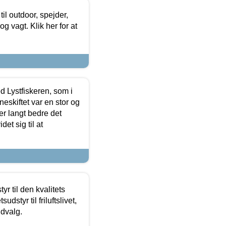
il outdoor, spejder,
 og vagt. Klik her for at
d Lystfiskeren, som i
neskiftet var en stor og
r langt bedre det
et sig til at
r til den kvalitets
dstyr til friluftslivet,
udvalg.