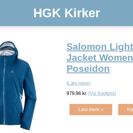
HGK Kirker
Salomon Ligh
Jacket Women
Poseidon
(Læs mere)
979.96
kr.
(Vis fragtpris)
Læs mere »
Kø