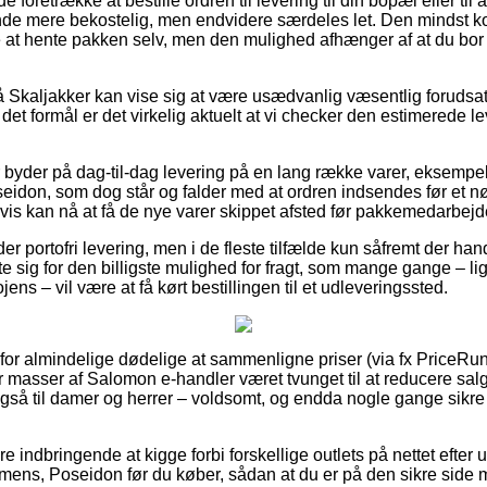
retrække at bestille ordren til levering til din bopæl eller til 
nde mere bekostelig, men endvidere særdeles let. Den mindst k
ære at hente pakken selv, men den mulighed afhænger af at du bor
Skaljakker kan vise sig at være usædvanlig væsentlig forudsat
t formål er det virkelig aktuelt at vi checker den estimerede le
 byder på dag-til-dag levering på en lang række varer, eksemp
on, som dog står og falder med at ordren indsendes før et nøj
is kan nå at få de nye varer skippet afsted før pakkemedarbejder
er portofri levering, men i de fleste tilfælde kun såfremt der han
e sig for den billigste mulighed for fragt, som mange gange – li
ens – vil være at få kørt bestillingen til et udleveringssted.
 for almindelige dødelige at sammenligne priser (via fx PriceRu
masser af Salomon e-handler været tvunget til at reducere salg
 også til damer og herrer – voldsomt, og endda nogle gange sikre
e indbringende at kigge forbi forskellige outlets på nettet efte
ens, Poseidon før du køber, sådan at du er på den sikre side m