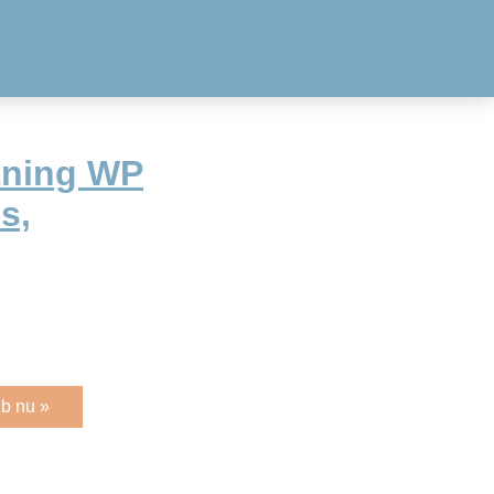
tning WP
s,
b nu »