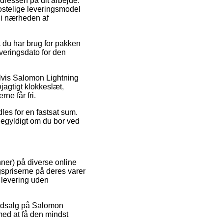
adressen på dit arbejde.
ostelige leveringsmodel
 i nærheden af
 du har brug for pakken
veringsdato for den
elvis Salomon Lightning
agtigt klokkeslæt,
ne får fri.
dles for en fastsat sum.
gegyldigt om du bor ved
nner) på diverse online
spriserne på deres varer
 levering uden
r udsalg på Salomon
ed at få den mindst