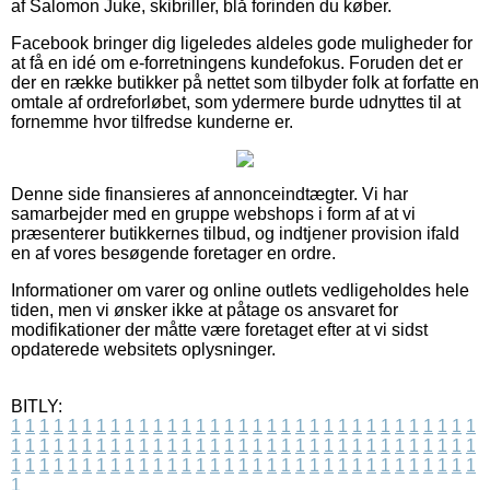
af Salomon Juke, skibriller, blå forinden du køber.
Facebook bringer dig ligeledes aldeles gode muligheder for
at få en idé om e-forretningens kundefokus. Foruden det er
der en række butikker på nettet som tilbyder folk at forfatte en
omtale af ordreforløbet, som ydermere burde udnyttes til at
fornemme hvor tilfredse kunderne er.
Denne side finansieres af annonceindtægter. Vi har
samarbejder med en gruppe webshops i form af at vi
præsenterer butikkernes tilbud, og indtjener provision ifald
en af vores besøgende foretager en ordre.
Informationer om varer og online outlets vedligeholdes hele
tiden, men vi ønsker ikke at påtage os ansvaret for
modifikationer der måtte være foretaget efter at vi sidst
opdaterede websitets oplysninger.
BITLY:
1
1
1
1
1
1
1
1
1
1
1
1
1
1
1
1
1
1
1
1
1
1
1
1
1
1
1
1
1
1
1
1
1
1
1
1
1
1
1
1
1
1
1
1
1
1
1
1
1
1
1
1
1
1
1
1
1
1
1
1
1
1
1
1
1
1
1
1
1
1
1
1
1
1
1
1
1
1
1
1
1
1
1
1
1
1
1
1
1
1
1
1
1
1
1
1
1
1
1
1