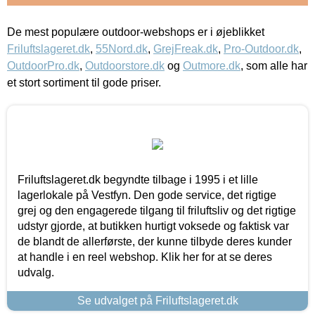
De mest populære outdoor-webshops er i øjeblikket
Friluftslageret.dk
,
55Nord.dk
,
GrejFreak.dk
,
Pro-Outdoor.dk
,
OutdoorPro.dk
,
Outdoorstore.dk
og
Outmore.dk
, som alle har
et stort sortiment til gode priser.
Friluftslageret.dk begyndte tilbage i 1995 i et lille
lagerlokale på Vestfyn. Den gode service, det rigtige
grej og den engagerede tilgang til friluftsliv og det rigtige
udstyr gjorde, at butikken hurtigt voksede og faktisk var
de blandt de allerførste, der kunne tilbyde deres kunder
at handle i en reel webshop. Klik her for at se deres
udvalg.
Se udvalget på Friluftslageret.dk