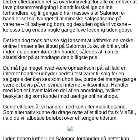
Det er efterhånden ret så overkommeligt for alle og enhver at
lave prissammenligning i blandt forskellige online
forhandlere, og til gengæld har massevis af Salomon e-
handler set sig tvunget til at mindske salgspriserne på
varerne – til babyer og børn, og desuden også til voksne –
kolossalt, og endda nogle gange love levering uden gebyr.
Det kan dog trods alt vise sig lønsomt at udforske en række
online firmaer efter tilbud på Salomon Juke, skibriller, blå
inden du gennemfører din handel, således at man er
skudsikker på at modtage den billigste pris.
Du må lige meget hvad være opmærksom på, at ifald en
internet handler udbyder bedst i test varer til salg for en
salgspris der kan ses som uhørt lav, burde det mange gange
være et bevis på en svindel internet virksomhed. Handler
med kort er i hvert fald en del af en anordning, hvilket
beskytter dig som kunde imod uærlige online shops.
Generelt foreslår vi handler med kort eller mobilbetaling.
Som alternativ kunne du drage nytte af et tilbud fra fx ViaBill,
ifald du vil afbetale beløbet over et længere tidsrum.
Inden nogen køber i en Salomon forhandler på nettet kan