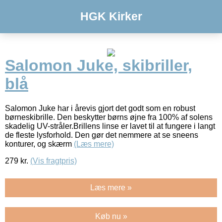
HGK Kirker
Salomon Juke, skibriller,
blå
Salomon Juke har i årevis gjort det godt som en robust
børneskibrille. Den beskytter børns øjne fra 100% af solens
skadelig UV-stråler.Brillens linse er lavet til at fungere i langt
de fleste lysforhold. Den gør det nemmere at se sneens
konturer, og skærm
(Læs mere)
279
kr.
(Vis fragtpris)
Læs mere »
Køb nu »