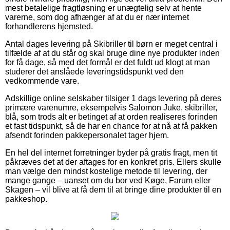
mest betalelige fragtløsning er unægtelig selv at hente
varerne, som dog afhænger af at du er nær internet
forhandlerens hjemsted.
Antal dages levering på Skibriller til børn er meget central i
tilfælde af at du står og skal bruge dine nye produkter inden
for få dage, så med det formål er det fuldt ud klogt at man
studerer det anslåede leveringstidspunkt ved den
vedkommende vare.
Adskillige online selskaber tilsiger 1 dags levering på deres
primære varenumre, eksempelvis Salomon Juke, skibriller,
blå, som trods alt er betinget af at orden realiseres forinden
et fast tidspunkt, så de har en chance for at nå at få pakken
afsendt forinden pakkepersonalet tager hjem.
En hel del internet forretninger byder på gratis fragt, men tit
påkræves det at der aftages for en konkret pris. Ellers skulle
man vælge den mindst kostelige metode til levering, der
mange gange – uanset om du bor ved Køge, Farum eller
Skagen – vil blive at få dem til at bringe dine produkter til en
pakkeshop.