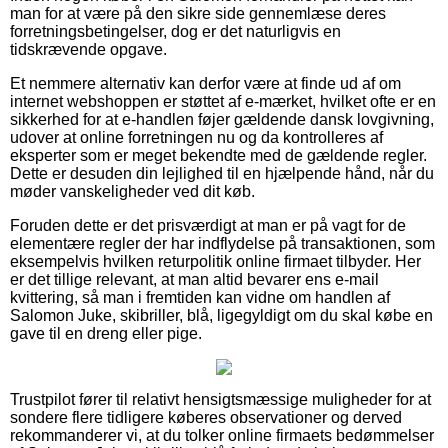
man for at være på den sikre side gennemlæse deres
forretningsbetingelser, dog er det naturligvis en
tidskrævende opgave.
Et nemmere alternativ kan derfor være at finde ud af om
internet webshoppen er støttet af e-mærket, hvilket ofte er en
sikkerhed for at e-handlen føjer gældende dansk lovgivning,
udover at online forretningen nu og da kontrolleres af
eksperter som er meget bekendte med de gældende regler.
Dette er desuden din lejlighed til en hjælpende hånd, når du
møder vanskeligheder ved dit køb.
Foruden dette er det prisværdigt at man er på vagt for de
elementære regler der har indflydelse på transaktionen, som
eksempelvis hvilken returpolitik online firmaet tilbyder. Her
er det tillige relevant, at man altid bevarer ens e-mail
kvittering, så man i fremtiden kan vidne om handlen af
Salomon Juke, skibriller, blå, ligegyldigt om du skal købe en
gave til en dreng eller pige.
Trustpilot fører til relativt hensigtsmæssige muligheder for at
sondere flere tidligere køberes observationer og derved
rekommanderer vi, at du tolker online firmaets bedømmelser