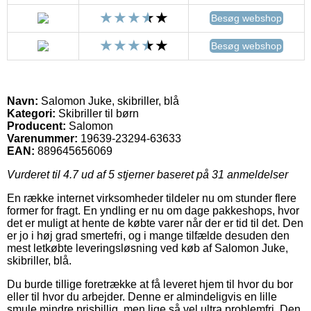
Besøg webshop
Besøg webshop
Navn:
Salomon Juke, skibriller, blå
Kategori:
Skibriller til børn
Producent:
Salomon
Varenummer:
19639-23294-63633
EAN:
889645656069
Vurderet til
4.7
ud af 5 stjerner baseret på
31
anmeldelser
En række internet virksomheder tildeler nu om stunder flere
former for fragt. En yndling er nu om dage pakkeshops, hvor
det er muligt at hente de købte varer når der er tid til det. Den
er jo i høj grad smertefri, og i mange tilfælde desuden den
mest letkøbte leveringsløsning ved køb af Salomon Juke,
skibriller, blå.
Du burde tillige foretrække at få leveret hjem til hvor du bor
eller til hvor du arbejder. Denne er almindeligvis en lille
smule mindre prisbillig, men lige så vel ultra problemfri. Den