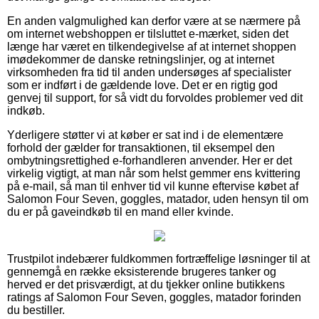
En anden valgmulighed kan derfor være at se nærmere på
om internet webshoppen er tilsluttet e-mærket, siden det
længe har været en tilkendegivelse af at internet shoppen
imødekommer de danske retningslinjer, og at internet
virksomheden fra tid til anden undersøges af specialister
som er indført i de gældende love. Det er en rigtig god
genvej til support, for så vidt du forvoldes problemer ved dit
indkøb.
Yderligere støtter vi at køber er sat ind i de elementære
forhold der gælder for transaktionen, til eksempel den
ombytningsrettighed e-forhandleren anvender. Her er det
virkelig vigtigt, at man når som helst gemmer ens kvittering
på e-mail, så man til enhver tid vil kunne eftervise købet af
Salomon Four Seven, goggles, matador, uden hensyn til om
du er på gaveindkøb til en mand eller kvinde.
Trustpilot indebærer fuldkommen fortræffelige løsninger til at
gennemgå en række eksisterende brugeres tanker og
herved er det prisværdigt, at du tjekker online butikkens
ratings af Salomon Four Seven, goggles, matador forinden
du bestiller.