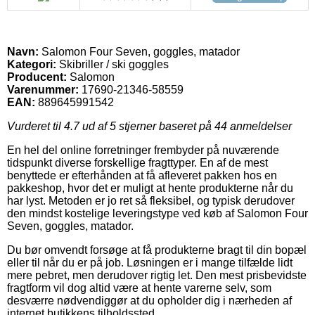
Navn:
Salomon Four Seven, goggles, matador
Kategori:
Skibriller / ski goggles
Producent:
Salomon
Varenummer:
17690-21346-58559
EAN:
889645991542
Vurderet til
4.7
ud af 5 stjerner baseret på
44
anmeldelser
En hel del online forretninger frembyder på nuværende
tidspunkt diverse forskellige fragttyper. En af de mest
benyttede er efterhånden at få afleveret pakken hos en
pakkeshop, hvor det er muligt at hente produkterne når du
har lyst. Metoden er jo ret så fleksibel, og typisk derudover
den mindst kostelige leveringstype ved køb af Salomon Four
Seven, goggles, matador.
Du bør omvendt forsøge at få produkterne bragt til din bopæl
eller til når du er på job. Løsningen er i mange tilfælde lidt
mere pebret, men derudover rigtig let. Den mest prisbevidste
fragtform vil dog altid være at hente varerne selv, som
desværre nødvendiggør at du opholder dig i nærheden af
internet butikkens tilholdssted.