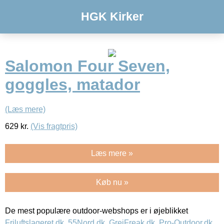
HGK Kirker
Salomon Four Seven,
goggles, matador
(Læs mere)
629
kr.
(Vis fragtpris)
Læs mere »
Køb nu »
De mest populære outdoor-webshops er i øjeblikket
Friluftslageret.dk
,
55Nord.dk
,
GrejFreak.dk
,
Pro-Outdoor.dk
,