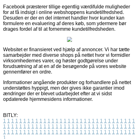
Facebook præsterer tillige egentlig værdifulde muligheder
for at få indsigt i online webshoppens kundetilfredshed.
Desuden er der en del internet handler hvor kunder kan
formulere en evaluering af deres køb, som ydermere bør
drages fordel af til at fornemme kundetilfredsheden.
Websitet er finansieret ved hjælp af annoncer. Vi har tætte
samarbejder med diverse shops på nettet hvor vi formidler
virksomhedernes varer, og høster godtgørelse under
forudsætning af at en af de besøgende på vores website
gennemfører en ordre.
Informationer angående produkter og forhandlere på nettet
understøttes hyppigt, men der gives ikke garantier imod
ændringer der er blevet udarbejdet efter at vi sidst
opdaterede hjemmesidens informationer.
BITLY:
1
1
1
1
1
1
1
1
1
1
1
1
1
1
1
1
1
1
1
1
1
1
1
1
1
1
1
1
1
1
1
1
1
1
1
1
1
1
1
1
1
1
1
1
1
1
1
1
1
1
1
1
1
1
1
1
1
1
1
1
1
1
1
1
1
1
1
1
1
1
1
1
1
1
1
1
1
1
1
1
1
1
1
1
1
1
1
1
1
1
1
1
1
1
1
1
1
1
1
1