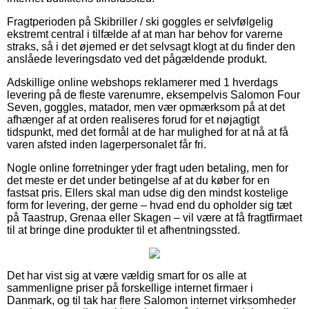
Fragtperioden på Skibriller / ski goggles er selvfølgelig
ekstremt central i tilfælde af at man har behov for varerne
straks, så i det øjemed er det selvsagt klogt at du finder den
anslåede leveringsdato ved det pågældende produkt.
Adskillige online webshops reklamerer med 1 hverdags
levering på de fleste varenumre, eksempelvis Salomon Four
Seven, goggles, matador, men vær opmærksom på at det
afhænger af at orden realiseres forud for et nøjagtigt
tidspunkt, med det formål at de har mulighed for at nå at få
varen afsted inden lagerpersonalet får fri.
Nogle online forretninger yder fragt uden betaling, men for
det meste er det under betingelse af at du køber for en
fastsat pris. Ellers skal man udse dig den mindst kostelige
form for levering, der gerne – hvad end du opholder sig tæt
på Taastrup, Grenaa eller Skagen – vil være at få fragtfirmaet
til at bringe dine produkter til et afhentningssted.
Det har vist sig at være vældig smart for os alle at
sammenligne priser på forskellige internet firmaer i
Danmark, og til tak har flere Salomon internet virksomheder