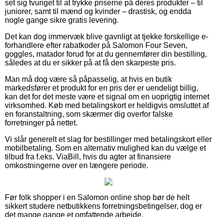
set sig tvunget til at trykke priserne på deres produkter – til
juniorer, samt til mænd og kvinder – drastisk, og endda
nogle gange sikre gratis levering.
Det kan dog immervæk blive gavnligt at tjekke forskellige e-
forhandlere efter rabatkoder på Salomon Four Seven,
goggles, matador forud for at du gennemfører din bestilling,
således at du er sikker på at få den skarpeste pris.
Man må dog være så påpasselig, at hvis en butik
markedsfører et produkt for en pris der er uendeligt billig,
kan det for det meste være et signal om en uoprigtig internet
virksomhed. Køb med betalingskort er heldigvis omsluttet af
en foranstaltning, som skærmer dig overfor falske
forretninger på nettet.
Vi slår generelt et slag for bestillinger med betalingskort eller
mobilbetaling. Som en alternativ mulighed kan du vælge et
tilbud fra f.eks. ViaBill, hvis du agter at finansiere
omkostningerne over en længere periode.
Før folk shopper i en Salomon online shop bør de helt
sikkert studere netbutikkens forretningsbetingelser, dog er
det mange gange et omfattende arbejde.