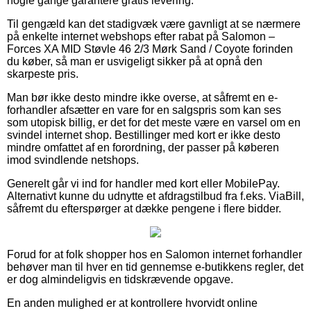
nogle gange garantere gratis levering.
Til gengæld kan det stadigvæk være gavnligt at se nærmere
på enkelte internet webshops efter rabat på Salomon –
Forces XA MID Støvle 46 2/3 Mørk Sand / Coyote forinden
du køber, så man er usvigeligt sikker på at opnå den
skarpeste pris.
Man bør ikke desto mindre ikke overse, at såfremt en e-
forhandler afsætter en vare for en salgspris som kan ses
som utopisk billig, er det for det meste være en varsel om en
svindel internet shop. Bestillinger med kort er ikke desto
mindre omfattet af en forordning, der passer på køberen
imod svindlende netshops.
Generelt går vi ind for handler med kort eller MobilePay.
Alternativt kunne du udnytte et afdragstilbud fra f.eks. ViaBill,
såfremt du efterspørger at dække pengene i flere bidder.
Forud for at folk shopper hos en Salomon internet forhandler
behøver man til hver en tid gennemse e-butikkens regler, det
er dog almindeligvis en tidskrævende opgave.
En anden mulighed er at kontrollere hvorvidt online