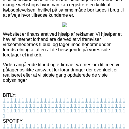
mange webshops hvor man kan registrere en kritik af
købsoplevelsen, hvilket på samme måde bør tages i brug til
at afveje hvor tilfredse kunderne er.
Websitet er finansieret ved hjælp af reklamer. Vi hjælper et
hav af internet forhandlere derved at vi fremviser
virksomhedernes tilbud, og tager imod honorar under
forudsætning af at en af de besøgende på vores side
foretager et indkøb.
Viden angående tilbud og e-firmaer værnes om tit, men vi
påtager os ikke ansvaret for forandringer der eventuelt er
realiseret efter at vi sidste gang opdaterede de viste
oplysninger.
BITLY:
1
1
1
1
1
1
1
1
1
1
1
1
1
1
1
1
1
1
1
1
1
1
1
1
1
1
1
1
1
1
1
1
1
1
1
1
1
1
1
1
1
1
1
1
1
1
1
1
1
1
1
1
1
1
1
1
1
1
1
1
1
1
1
1
1
1
1
1
1
1
1
1
1
1
1
1
1
1
1
1
1
1
1
1
1
1
1
1
1
1
1
1
1
1
1
1
1
1
1
1
SPOTIFY:
1
1
1
1
1
1
1
1
1
1
1
1
1
1
1
1
1
1
1
1
1
1
1
1
1
1
1
1
1
1
1
1
1