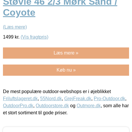
Støvle 46 2/3 Mørk Sand /
Coyote
(Læs mere)
1499
kr.
(Vis fragtpris)
Læs mere »
Køb nu »
De mest populære outdoor-webshops er i øjeblikket
Friluftslageret.dk
,
55Nord.dk
,
GrejFreak.dk
,
Pro-Outdoor.dk
,
OutdoorPro.dk
,
Outdoorstore.dk
og
Outmore.dk
, som alle har
et stort sortiment til gode priser.