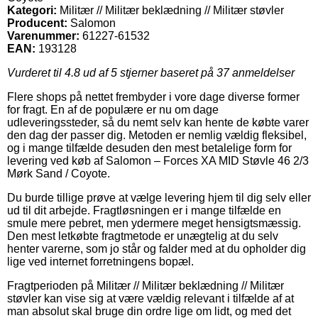
Kategori:
Militær // Militær beklædning // Militær støvler
Producent:
Salomon
Varenummer:
61227-61532
EAN:
193128
Vurderet til
4.8
ud af 5 stjerner baseret på
37
anmeldelser
Flere shops på nettet frembyder i vore dage diverse former
for fragt. En af de populære er nu om dage
udleveringssteder, så du nemt selv kan hente de købte varer
den dag der passer dig. Metoden er nemlig vældig fleksibel,
og i mange tilfælde desuden den mest betalelige form for
levering ved køb af Salomon – Forces XA MID Støvle 46 2/3
Mørk Sand / Coyote.
Du burde tillige prøve at vælge levering hjem til dig selv eller
ud til dit arbejde. Fragtløsningen er i mange tilfælde en
smule mere pebret, men ydermere meget hensigtsmæssig.
Den mest letkøbte fragtmetode er unægtelig at du selv
henter varerne, som jo står og falder med at du opholder dig
lige ved internet forretningens bopæl.
Fragtperioden på Militær // Militær beklædning // Militær
støvler kan vise sig at være vældig relevant i tilfælde af at
man absolut skal bruge din ordre lige om lidt, og med det