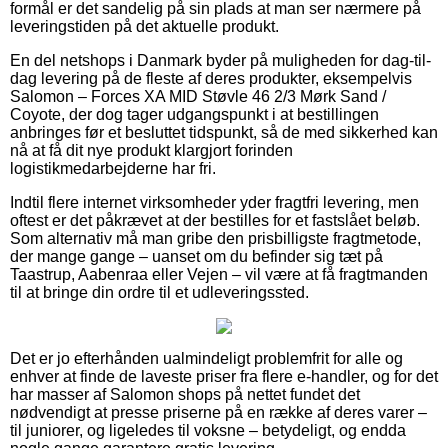
formål er det sandelig på sin plads at man ser nærmere på
leveringstiden på det aktuelle produkt.
En del netshops i Danmark byder på muligheden for dag-til-
dag levering på de fleste af deres produkter, eksempelvis
Salomon – Forces XA MID Støvle 46 2/3 Mørk Sand /
Coyote, der dog tager udgangspunkt i at bestillingen
anbringes før et besluttet tidspunkt, så de med sikkerhed kan
nå at få dit nye produkt klargjort forinden
logistikmedarbejderne har fri.
Indtil flere internet virksomheder yder fragtfri levering, men
oftest er det påkrævet at der bestilles for et fastslået beløb.
Som alternativ må man gribe den prisbilligste fragtmetode,
der mange gange – uanset om du befinder sig tæt på
Taastrup, Aabenraa eller Vejen – vil være at få fragtmanden
til at bringe din ordre til et udleveringssted.
Det er jo efterhånden ualmindeligt problemfrit for alle og
enhver at finde de laveste priser fra flere e-handler, og for det
har masser af Salomon shops på nettet fundet det
nødvendigt at presse priserne på en række af deres varer –
til juniorer, og ligeledes til voksne – betydeligt, og endda