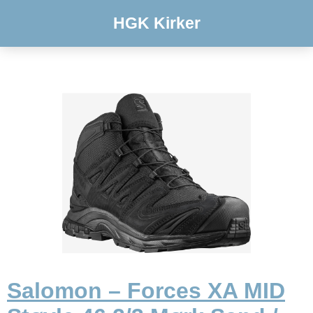
HGK Kirker
Salomon – Forces XA MID