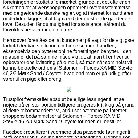
forretningen er støttet af e-mærket, grundet at det ofte er en
sikkerhed for at webshoppen opererer i overensstemmelse
med de gældende danske regler, og at internet forhandleren
undertiden kigges til af fagmænd der mestrer de gældende
love. Desuden får du mulighed for assistance, såfremt du
forvoldes besvær med din ordre.
Herudover foreslåes det at kunden er på vagt for de vigtigste
forhold der kan spille ind i forbindelse med handlen,
eksempelvis den bytteret online forretningen benytter. I den
relation er det på samme måde vigtigt, at man til enhver tid
opbevarer ens kvittering på e-mail, så man når som helst vil
kunne bekræfte ordren af Salomon – Forces XA MID Støvle
46 2/3 Mørk Sand / Coyote, hvad end man er på udkig efter
varer til en pige eller dreng.
Trustpilot fremskaffer absolut belejlige løsninger til at se
nøjere på en stor portion tidligere brugeres kritik og på grund
af dette rekommanderer vi, at du ser nærmere på internet
shoppens bedømmelser af Salomon – Forces XA MID
Støvle 46 2/3 Mørk Sand / Coyote forinden du bestiller.
Facebook resulterer i ydermere ultra passende løsninger til
at få kendskab til online firmaets pålidelighed. Herinde ses