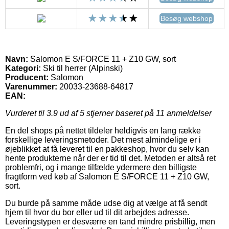
Besøg webshop
Navn:
Salomon E S/FORCE 11 + Z10 GW, sort
Kategori:
Ski til herrer (Alpinski)
Producent:
Salomon
Varenummer:
20033-23688-64817
EAN:
Vurderet til
3.9
ud af 5 stjerner baseret på
11
anmeldelser
En del shops på nettet tildeler heldigvis en lang række
forskellige leveringsmetoder. Det mest almindelige er i
øjeblikket at få leveret til en pakkeshop, hvor du selv kan
hente produkterne når der er tid til det. Metoden er altså ret
problemfri, og i mange tilfælde ydermere den billigste
fragtform ved køb af Salomon E S/FORCE 11 + Z10 GW,
sort.
Du burde på samme måde udse dig at vælge at få sendt
hjem til hvor du bor eller ud til dit arbejdes adresse.
Leveringstypen er desværre en tand mindre prisbillig, men