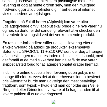
samtidig usædvanlig enkel. Den prisbilligste metode til
levering er dog at hente ordren selv, men den mulighed
nødvendiggør at du befinder dig i nærheden af internet
virksomhedens arbejdslager.
Fragttiden på Ski til herrer (Alpinski) kan være ultra
udslagsgivende om vi absolut skal bruge dine nye varer nu
og her, så derfor er det sandelig relevant at vi checker den
forventede leveringstid ved det vedkommende produkt.
En række e-forhandlere stiller udsigt til levering efter en
enkelt hverdag på adskillige produkter, eksempelvis
Salomon E S/FORCE 11 + Z10 GW, sort, der dog afhænger
af at bestillingen realiseres inden et besluttet tidspunkt, med
det formål at de med sikkerhed kan nå at få de nye varer
skippet afsted forud for at lagerpersonalet drager hjemad.
Indtil flere online outlets sikrer levering uden gebyr, men i
mange tilfælde kræves det at der erhverves for en bestemt
pris. Alternativt burde man udvælge den mest betalelige
fragtform, som typisk – hvad end man opholder sig i Vejle,
Ringsted eller Grindsted – vil være at få fragtmanden til at
levere pakken til et udleveringssted.