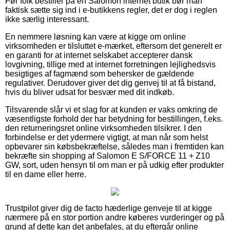
Før folk bestiller på en Salomon internet butik bør man
faktisk sætte sig ind i e-butikkens regler, det er dog i reglen
ikke særlig interessant.
En nemmere løsning kan være at kigge om online
virksomheden er tilsluttet e-mærket, eftersom det generelt er
en garanti for at internet selskabet accepterer dansk
lovgivning, tillige med at internet forretningen lejlighedsvis
besigtiges af fagmænd som behersker de gældende
regulativer. Derudover giver det dig genvej til at få bistand,
hvis du bliver udsat for besvær med dit indkøb.
Tilsvarende slår vi et slag for at kunden er vaks omkring de
væsentligste forhold der har betydning for bestillingen, f.eks.
den returneringsret online virksomheden tilsikrer. I den
forbindelse er det ydermere vigtigt, at man når som helst
opbevarer sin købsbekræftelse, således man i fremtiden kan
bekræfte sin shopping af Salomon E S/FORCE 11 + Z10
GW, sort, uden hensyn til om man er på udkig efter produkter
til en dame eller herre.
Trustpilot giver dig de facto hæderlige genveje til at kigge
nærmere på en stor portion andre køberes vurderinger og på
grund af dette kan det anbefales, at du eftergår online