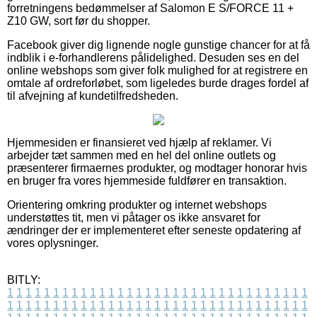
forretningens bedømmelser af Salomon E S/FORCE 11 +
Z10 GW, sort før du shopper.
Facebook giver dig lignende nogle gunstige chancer for at få
indblik i e-forhandlerens pålidelighed. Desuden ses en del
online webshops som giver folk mulighed for at registrere en
omtale af ordreforløbet, som ligeledes burde drages fordel af
til afvejning af kundetilfredsheden.
Hjemmesiden er finansieret ved hjælp af reklamer. Vi
arbejder tæt sammen med en hel del online outlets og
præsenterer firmaernes produkter, og modtager honorar hvis
en bruger fra vores hjemmeside fuldfører en transaktion.
Orientering omkring produkter og internet webshops
understøttes tit, men vi påtager os ikke ansvaret for
ændringer der er implementeret efter seneste opdatering af
vores oplysninger.
BITLY:
1
1
1
1
1
1
1
1
1
1
1
1
1
1
1
1
1
1
1
1
1
1
1
1
1
1
1
1
1
1
1
1
1
1
1
1
1
1
1
1
1
1
1
1
1
1
1
1
1
1
1
1
1
1
1
1
1
1
1
1
1
1
1
1
1
1