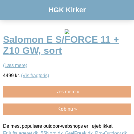
HGK Kirker
Salomon E S/FORCE 11 +
Z10 GW, sort
(Læs mere)
4499
kr.
(Vis fragtpris)
Læs mere »
Køb nu »
De mest populære outdoor-webshops er i øjeblikket
Friluftslageret.dk
,
55Nord.dk
,
GrejFreak.dk
,
Pro-Outdoor.dk
,