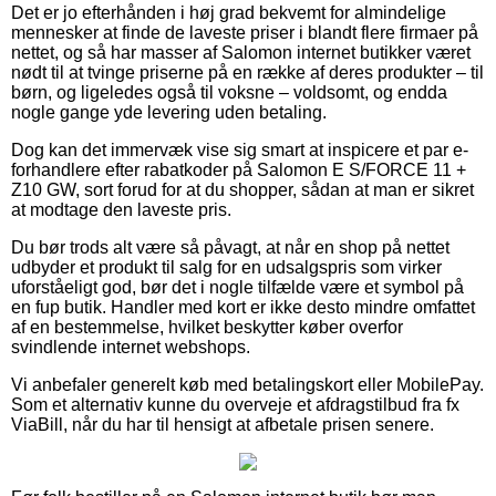
Det er jo efterhånden i høj grad bekvemt for almindelige
mennesker at finde de laveste priser i blandt flere firmaer på
nettet, og så har masser af Salomon internet butikker været
nødt til at tvinge priserne på en række af deres produkter – til
børn, og ligeledes også til voksne – voldsomt, og endda
nogle gange yde levering uden betaling.
Dog kan det immervæk vise sig smart at inspicere et par e-
forhandlere efter rabatkoder på Salomon E S/FORCE 11 +
Z10 GW, sort forud for at du shopper, sådan at man er sikret
at modtage den laveste pris.
Du bør trods alt være så påvagt, at når en shop på nettet
udbyder et produkt til salg for en udsalgspris som virker
uforståeligt god, bør det i nogle tilfælde være et symbol på
en fup butik. Handler med kort er ikke desto mindre omfattet
af en bestemmelse, hvilket beskytter køber overfor
svindlende internet webshops.
Vi anbefaler generelt køb med betalingskort eller MobilePay.
Som et alternativ kunne du overveje et afdragstilbud fra fx
ViaBill, når du har til hensigt at afbetale prisen senere.