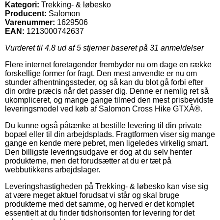
Kategori:
Trekking- & løbesko
Producent:
Salomon
Varenummer:
1629506
EAN:
1213000742637
Vurderet til
4.8
ud af 5 stjerner baseret på
31
anmeldelser
Flere internet foretagender frembyder nu om dage en række
forskellige former for fragt. Den mest anvendte er nu om
stunder afhentningssteder, og så kan du blot gå forbi efter
din ordre præcis når det passer dig. Denne er nemlig ret så
ukompliceret, og mange gange tilmed den mest prisbevidste
leveringsmodel ved køb af Salomon Cross Hike GTXÂ®.
Du kunne også påtænke at bestille levering til din private
bopæl eller til din arbejdsplads. Fragtformen viser sig mange
gange en kende mere pebret, men ligeledes virkelig smart.
Den billigste leveringsudgave er dog at du selv henter
produkterne, men det forudsætter at du er tæt på
webbutikkens arbejdslager.
Leveringshastigheden på Trekking- & løbesko kan vise sig
at være meget aktuel forudsat vi står og skal bruge
produkterne med det samme, og herved er det komplet
essentielt at du finder tidshorisonten for levering for det