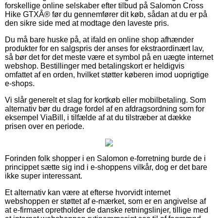
forskellige online selskaber efter tilbud på Salomon Cross
Hike GTXÂ® før du gennemfører dit køb, sådan at du er på
den sikre side med at modtage den laveste pris.
Du må bare huske på, at ifald en online shop afhænder
produkter for en salgspris der anses for ekstraordinært lav,
så bør det for det meste være et symbol på en uægte internet
webshop. Bestillinger med betalingskort er heldigvis
omfattet af en orden, hvilket støtter køberen imod uoprigtige
e-shops.
Vi slår generelt et slag for kortkøb eller mobilbetaling. Som
alternativ bør du drage fordel af en afdragsordning som for
eksempel ViaBill, i tilfælde af at du tilstræber at dække
prisen over en periode.
Forinden folk shopper i en Salomon e-forretning burde de i
princippet sætte sig ind i e-shoppens vilkår, dog er det bare
ikke super interessant.
Et alternativ kan være at efterse hvorvidt internet
webshoppen er støttet af e-mærket, som er en angivelse af
at e-firmaet opretholder de danske retningslinjer, tillige med