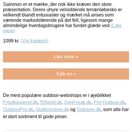
Salomon er et mærke, der nok ikke kræver den store
præsentation. Deres uhyre velsiddende terrænløbesko er
velkendt blandt entusiaster og mærket må anses som
værende markedsførende på det felt, ligesom mange
almindelige hverdagsbrugere har fundet glæde ved
(Læs
mere)
1099
kr.
(Vis fragtpris)
Læs mere »
Køb nu »
De mest populære outdoor-webshops er i øjeblikket
Friluftslageret.dk
,
55Nord.dk
,
GrejFreak.dk
,
Pro-Outdoor.dk
,
OutdoorPro.dk
,
Outdoorstore.dk
og
Outmore.dk
, som alle har
et stort sortiment til gode priser.