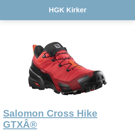
HGK Kirker
Salomon Cross Hike
GTXÂ®