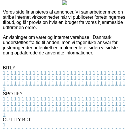
Vores side finansieres af annoncer. Vi samarbejder med en
stribe internet virksomheder når vi publicerer forretningernes
tilbud, og får provision hvis en bruger fra vores hjemmeside
udfører en ordre.
Anvisninger om varer og internet varehuse i Danmark
understøttes fra tid til anden, men vi tager ikke ansvar for
justeringer der potentielt er implementeret siden vi sidste
gang opdaterede de anvendte informationer.
BITLY:
1
1
1
1
1
1
1
1
1
1
1
1
1
1
1
1
1
1
1
1
1
1
1
1
1
1
1
1
1
1
1
1
1
1
1
1
1
1
1
1
1
1
1
1
1
1
1
1
1
1
1
1
1
1
1
1
1
1
1
1
1
1
1
1
1
1
1
1
1
1
1
1
1
1
1
1
1
1
1
1
1
1
1
1
1
1
1
1
1
1
1
1
1
1
1
1
1
1
1
1
SPOTIFY:
1
1
1
1
1
1
1
1
1
1
1
1
1
1
1
1
1
1
1
1
1
1
1
1
1
1
1
1
1
1
1
1
1
1
1
1
1
1
1
1
1
1
1
1
1
1
1
1
1
1
1
1
1
1
1
1
1
1
1
1
1
1
1
1
1
1
1
1
1
1
1
1
1
1
1
1
1
1
1
1
1
1
1
1
1
1
1
1
1
1
1
1
1
1
1
1
1
1
1
1
CUTTLY BIO:
1