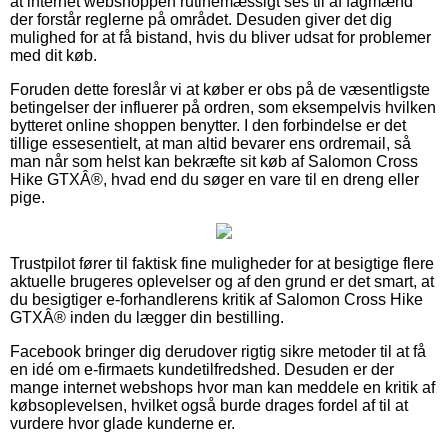
at internet webshoppen rutinemæssigt ses til af fagmænd
der forstår reglerne på området. Desuden giver det dig
mulighed for at få bistand, hvis du bliver udsat for problemer
med dit køb.
Foruden dette foreslår vi at køber er obs på de væsentligste
betingelser der influerer på ordren, som eksempelvis hvilken
bytteret online shoppen benytter. I den forbindelse er det
tillige essesentielt, at man altid bevarer ens ordremail, så
man når som helst kan bekræfte sit køb af Salomon Cross
Hike GTXÂ®, hvad end du søger en vare til en dreng eller
pige.
Trustpilot fører til faktisk fine muligheder for at besigtige flere
aktuelle brugeres oplevelser og af den grund er det smart, at
du besigtiger e-forhandlerens kritik af Salomon Cross Hike
GTXÂ® inden du lægger din bestilling.
Facebook bringer dig derudover rigtig sikre metoder til at få
en idé om e-firmaets kundetilfredshed. Desuden er der
mange internet webshops hvor man kan meddele en kritik af
købsoplevelsen, hvilket også burde drages fordel af til at
vurdere hvor glade kunderne er.