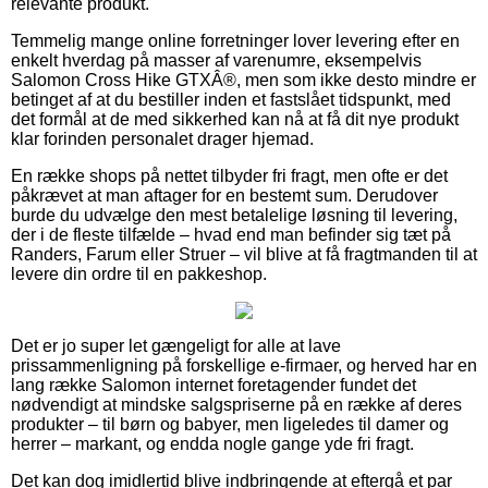
relevante produkt.
Temmelig mange online forretninger lover levering efter en
enkelt hverdag på masser af varenumre, eksempelvis
Salomon Cross Hike GTXÂ®, men som ikke desto mindre er
betinget af at du bestiller inden et fastslået tidspunkt, med
det formål at de med sikkerhed kan nå at få dit nye produkt
klar forinden personalet drager hjemad.
En række shops på nettet tilbyder fri fragt, men ofte er det
påkrævet at man aftager for en bestemt sum. Derudover
burde du udvælge den mest betalelige løsning til levering,
der i de fleste tilfælde – hvad end man befinder sig tæt på
Randers, Farum eller Struer – vil blive at få fragtmanden til at
levere din ordre til en pakkeshop.
Det er jo super let gængeligt for alle at lave
prissammenligning på forskellige e-firmaer, og herved har en
lang række Salomon internet foretagender fundet det
nødvendigt at mindske salgspriserne på en række af deres
produkter – til børn og babyer, men ligeledes til damer og
herrer – markant, og endda nogle gange yde fri fragt.
Det kan dog imidlertid blive indbringende at eftergå et par