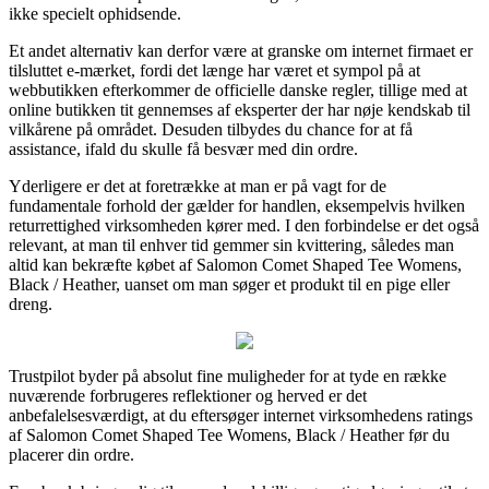
ikke specielt ophidsende.
Et andet alternativ kan derfor være at granske om internet firmaet er
tilsluttet e-mærket, fordi det længe har været et sympol på at
webbutikken efterkommer de officielle danske regler, tillige med at
online butikken tit gennemses af eksperter der har nøje kendskab til
vilkårene på området. Desuden tilbydes du chance for at få
assistance, ifald du skulle få besvær med din ordre.
Yderligere er det at foretrække at man er på vagt for de
fundamentale forhold der gælder for handlen, eksempelvis hvilken
returrettighed virksomheden kører med. I den forbindelse er det også
relevant, at man til enhver tid gemmer sin kvittering, således man
altid kan bekræfte købet af Salomon Comet Shaped Tee Womens,
Black / Heather, uanset om man søger et produkt til en pige eller
dreng.
Trustpilot byder på absolut fine muligheder for at tyde en række
nuværende forbrugeres reflektioner og herved er det
anbefalelsesværdigt, at du eftersøger internet virksomhedens ratings
af Salomon Comet Shaped Tee Womens, Black / Heather før du
placerer din ordre.