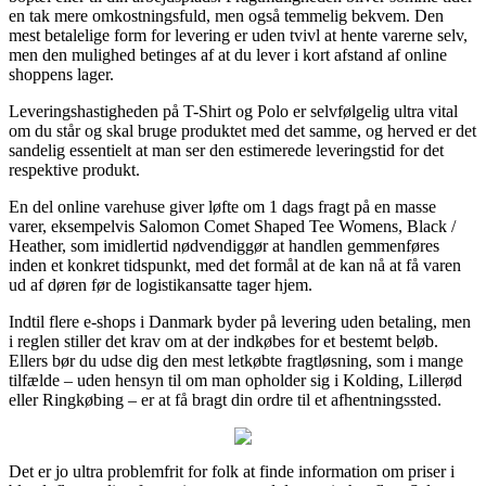
en tak mere omkostningsfuld, men også temmelig bekvem. Den
mest betalelige form for levering er uden tvivl at hente varerne selv,
men den mulighed betinges af at du lever i kort afstand af online
shoppens lager.
Leveringshastigheden på T-Shirt og Polo er selvfølgelig ultra vital
om du står og skal bruge produktet med det samme, og herved er det
sandelig essentielt at man ser den estimerede leveringstid for det
respektive produkt.
En del online varehuse giver løfte om 1 dags fragt på en masse
varer, eksempelvis Salomon Comet Shaped Tee Womens, Black /
Heather, som imidlertid nødvendiggør at handlen gemmenføres
inden et konkret tidspunkt, med det formål at de kan nå at få varen
ud af døren før de logistikansatte tager hjem.
Indtil flere e-shops i Danmark byder på levering uden betaling, men
i reglen stiller det krav om at der indkøbes for et bestemt beløb.
Ellers bør du udse dig den mest letkøbte fragtløsning, som i mange
tilfælde – uden hensyn til om man opholder sig i Kolding, Lillerød
eller Ringkøbing – er at få bragt din ordre til et afhentningssted.
Det er jo ultra problemfrit for folk at finde information om priser i