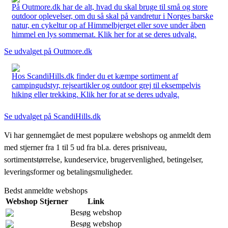
På Outmore.dk har de alt, hvad du skal bruge til små og store
outdoor oplevelser, om du så skal på vandretur i Norges barske
natur, en cykeltur op af Himmelbjerget eller sove under åben
himmel en lys sommernat. Klik her for at se deres udvalg.
Se udvalget på Outmore.dk
Hos ScandiHills.dk finder du et kæmpe sortiment af
campingudstyr, rejseartikler og outdoor grej til eksempelvis
hiking eller trekking. Klik her for at se deres udvalg.
Se udvalget på ScandiHills.dk
Vi har gennemgået de mest populære webshops og anmeldt dem
med stjerner fra 1 til 5 ud fra bl.a. deres prisniveau,
sortimentstørrelse, kundeservice, brugervenlighed, betingelser,
leveringsformer og betalingsmuligheder.
Bedst anmeldte webshops
Webshop
Stjerner
Link
Besøg webshop
Besøg webshop