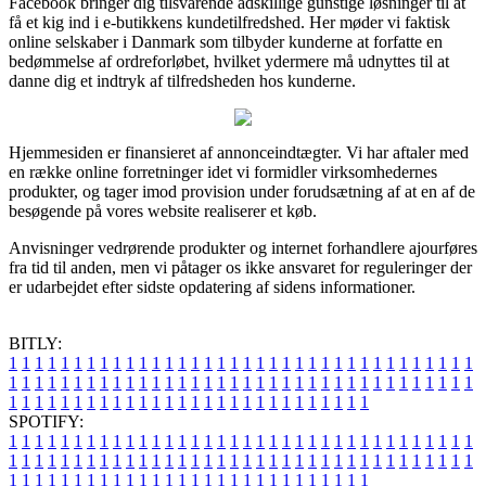
Facebook bringer dig tilsvarende adskillige gunstige løsninger til at
få et kig ind i e-butikkens kundetilfredshed. Her møder vi faktisk
online selskaber i Danmark som tilbyder kunderne at forfatte en
bedømmelse af ordreforløbet, hvilket ydermere må udnyttes til at
danne dig et indtryk af tilfredsheden hos kunderne.
Hjemmesiden er finansieret af annonceindtægter. Vi har aftaler med
en række online forretninger idet vi formidler virksomhedernes
produkter, og tager imod provision under forudsætning af at en af de
besøgende på vores website realiserer et køb.
Anvisninger vedrørende produkter og internet forhandlere ajourføres
fra tid til anden, men vi påtager os ikke ansvaret for reguleringer der
er udarbejdet efter sidste opdatering af sidens informationer.
BITLY:
1
1
1
1
1
1
1
1
1
1
1
1
1
1
1
1
1
1
1
1
1
1
1
1
1
1
1
1
1
1
1
1
1
1
1
1
1
1
1
1
1
1
1
1
1
1
1
1
1
1
1
1
1
1
1
1
1
1
1
1
1
1
1
1
1
1
1
1
1
1
1
1
1
1
1
1
1
1
1
1
1
1
1
1
1
1
1
1
1
1
1
1
1
1
1
1
1
1
1
1
SPOTIFY:
1
1
1
1
1
1
1
1
1
1
1
1
1
1
1
1
1
1
1
1
1
1
1
1
1
1
1
1
1
1
1
1
1
1
1
1
1
1
1
1
1
1
1
1
1
1
1
1
1
1
1
1
1
1
1
1
1
1
1
1
1
1
1
1
1
1
1
1
1
1
1
1
1
1
1
1
1
1
1
1
1
1
1
1
1
1
1
1
1
1
1
1
1
1
1
1
1
1
1
1