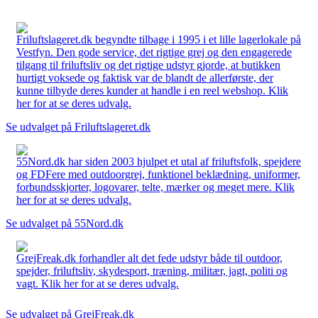
Friluftslageret.dk begyndte tilbage i 1995 i et lille lagerlokale på
Vestfyn. Den gode service, det rigtige grej og den engagerede
tilgang til friluftsliv og det rigtige udstyr gjorde, at butikken
hurtigt voksede og faktisk var de blandt de allerførste, der
kunne tilbyde deres kunder at handle i en reel webshop. Klik
her for at se deres udvalg.
Se udvalget på Friluftslageret.dk
55Nord.dk har siden 2003 hjulpet et utal af friluftsfolk, spejdere
og FDFere med outdoorgrej, funktionel beklædning, uniformer,
forbundsskjorter, logovarer, telte, mærker og meget mere. Klik
her for at se deres udvalg.
Se udvalget på 55Nord.dk
GrejFreak.dk forhandler alt det fede udstyr både til outdoor,
spejder, friluftsliv, skydesport, træning, militær, jagt, politi og
vagt. Klik her for at se deres udvalg.
Se udvalget på GrejFreak.dk