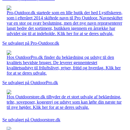
Pro-Outdoor.dk startede som en lille butik der hed Lystfiskeren,
som i efteråret 2014 skiftede navn til Pro Outdoor. Navneskiftet
var en stor og svær beslutning, men det nye navn repræsenterer
langt bedre det sortiment, butikken igennem en årrække har
udvidet sig til at indeholde. Klik her for at se deres udvalg.
Se udvalget på Pro-Outdoor.dk
Hos OutdoorPro.dk finder du beklædning og udstyr til den
kvalitets bevidste bruger. De leverer gennemtestet
kvalitetsudstyr til friluftslivet, rejser, fritid og hverdag. Klik her
for at se deres udvalg.
Se udvalget på OutdoorPro.dk
Hos Outdoorstore.dk tilbyder de et stort udvalg af beklædning,
telte, soveposer, kogegrej og udstyr som kan løfte din næste tur
til nye højder. Klik her for at se deres udvalg.
Se udvalget på Outdoorstore.dk