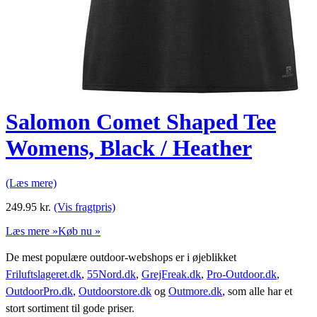
Salomon Comet Shaped Tee
Womens, Black / Heather
(Læs mere)
249.95
kr.
(Vis fragtpris)
Læs mere »
Køb nu »
De mest populære outdoor-webshops er i øjeblikket
Friluftslageret.dk
,
55Nord.dk
,
GrejFreak.dk
,
Pro-Outdoor.dk
,
OutdoorPro.dk
,
Outdoorstore.dk
og
Outmore.dk
, som alle har et
stort sortiment til gode priser.