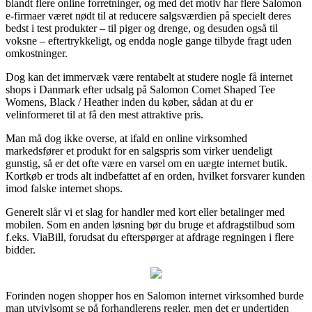
blandt flere online forretninger, og med det motiv har flere Salomon
e-firmaer været nødt til at reducere salgsværdien på specielt deres
bedst i test produkter – til piger og drenge, og desuden også til
voksne – eftertrykkeligt, og endda nogle gange tilbyde fragt uden
omkostninger.
Dog kan det immervæk være rentabelt at studere nogle få internet
shops i Danmark efter udsalg på Salomon Comet Shaped Tee
Womens, Black / Heather inden du køber, sådan at du er
velinformeret til at få den mest attraktive pris.
Man må dog ikke overse, at ifald en online virksomhed
markedsfører et produkt for en salgspris som virker uendeligt
gunstig, så er det ofte være en varsel om en uægte internet butik.
Kortkøb er trods alt indbefattet af en orden, hvilket forsvarer kunden
imod falske internet shops.
Generelt slår vi et slag for handler med kort eller betalinger med
mobilen. Som en anden løsning bør du bruge et afdragstilbud som
f.eks. ViaBill, forudsat du efterspørger at afdrage regningen i flere
bidder.
Forinden nogen shopper hos en Salomon internet virksomhed burde
man utvivlsomt se på forhandlerens regler, men det er undertiden