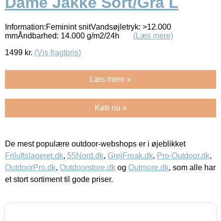
Dame Jakke Sort/Grå L
Information:Feminint snitVandsøjletryk: >12.000
mmÅndbarhed: 14.000 g/m2/24h
(Læs mere)
1499
kr.
(Vis fragtpris)
Læs mere »
Køb nu »
De mest populære outdoor-webshops er i øjeblikket
Friluftslageret.dk
,
55Nord.dk
,
GrejFreak.dk
,
Pro-Outdoor.dk
,
OutdoorPro.dk
,
Outdoorstore.dk
og
Outmore.dk
, som alle har
et stort sortiment til gode priser.