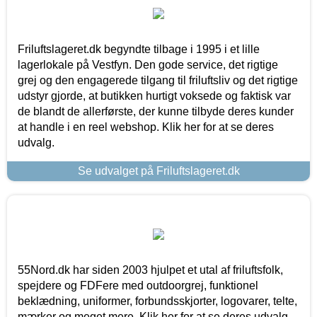
Friluftslageret.dk begyndte tilbage i 1995 i et lille
lagerlokale på Vestfyn. Den gode service, det rigtige
grej og den engagerede tilgang til friluftsliv og det rigtige
udstyr gjorde, at butikken hurtigt voksede og faktisk var
de blandt de allerførste, der kunne tilbyde deres kunder
at handle i en reel webshop. Klik her for at se deres
udvalg.
Se udvalget på Friluftslageret.dk
55Nord.dk har siden 2003 hjulpet et utal af friluftsfolk,
spejdere og FDFere med outdoorgrej, funktionel
beklædning, uniformer, forbundsskjorter, logovarer, telte,
mærker og meget mere. Klik her for at se deres udvalg.