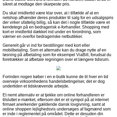
sikret at modtage den skarpeste pris.
Du skal imidlertid være klar over, at i tilfælde af at en
netshop afhænder deres produkter til salg for en udsalgspris
der virker ufattelig billig, så kan det i nogle tilfælde være et
kendetegn på en bedragerisk e-forhandler. Shopping med
kort er imidlertid dækket ind under en forordning, som
værner en overfor bedrageriske netbutikker.
Generelt går vi ind for bestillinger med kort eller
mobilbetaling. Som et alternativ kan du drage nytte af en
løsning på afbetaling som for eksempel ViaBill, forudsat du
foretrækker at afbetale regningen over et længere tidsrum.
Forinden nogen køber i en e-butik kunne de til hver en tid
overveje virksomhedens handelsbetingelser, det er dog
undertiden et tidskrævende arbejde.
Et nemt alternativ er at tjekke om online forhandleren er
tilsluttet e-mærket, eftersom det er et sympol på at internet
firmaet anerkender gældende dansk lovgivning, samt at
online shoppen lejlighedsvis undersøges af fagmænd som
er inde i reglementet på området. Dette er desuden din