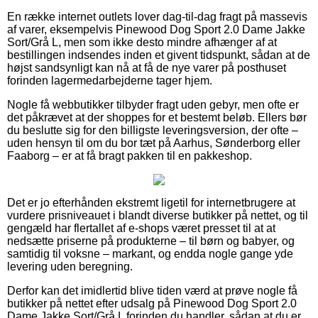
En række internet outlets lover dag-til-dag fragt på massevis
af varer, eksempelvis Pinewood Dog Sport 2.0 Dame Jakke
Sort/Grå L, men som ikke desto mindre afhænger af at
bestillingen indsendes inden et givent tidspunkt, sådan at de
højst sandsynligt kan nå at få de nye varer på posthuset
forinden lagermedarbejderne tager hjem.
Nogle få webbutikker tilbyder fragt uden gebyr, men ofte er
det påkrævet at der shoppes for et bestemt beløb. Ellers bør
du beslutte sig for den billigste leveringsversion, der ofte –
uden hensyn til om du bor tæt på Aarhus, Sønderborg eller
Faaborg – er at få bragt pakken til en pakkeshop.
Det er jo efterhånden ekstremt ligetil for internetbrugere at
vurdere prisniveauet i blandt diverse butikker på nettet, og til
gengæld har flertallet af e-shops været presset til at at
nedsætte priserne på produkterne – til børn og babyer, og
samtidig til voksne – markant, og endda nogle gange yde
levering uden beregning.
Derfor kan det imidlertid blive tiden værd at prøve nogle få
butikker på nettet efter udsalg på Pinewood Dog Sport 2.0
Dame Jakke Sort/Grå L forinden du handler, sådan at du er