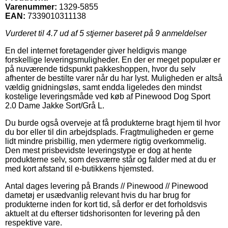
Varenummer:
1329-5855
EAN:
7339010311138
Vurderet til
4.7
ud af 5 stjerner baseret på
9
anmeldelser
En del internet foretagender giver heldigvis mange
forskellige leveringsmuligheder. En der er meget populær er
på nuværende tidspunkt pakkeshoppen, hvor du selv
afhenter de bestilte varer når du har lyst. Muligheden er altså
vældig gnidningsløs, samt endda ligeledes den mindst
kostelige leveringsmåde ved køb af Pinewood Dog Sport
2.0 Dame Jakke Sort/Grå L.
Du burde også overveje at få produkterne bragt hjem til hvor
du bor eller til din arbejdsplads. Fragtmuligheden er gerne
lidt mindre prisbillig, men ydermere rigtig overkommelig.
Den mest prisbevidste leveringstype er dog at hente
produkterne selv, som desværre står og falder med at du er
med kort afstand til e-butikkens hjemsted.
Antal dages levering på Brands // Pinewood // Pinewood
dametøj er usædvanlig relevant hvis du har brug for
produkterne inden for kort tid, så derfor er det forholdsvis
aktuelt at du efterser tidshorisonten for levering på den
respektive vare.