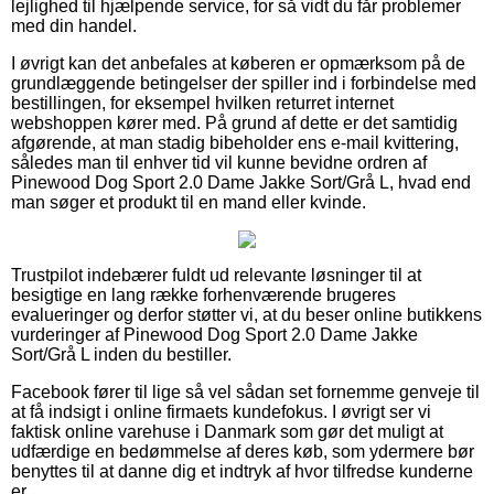
lejlighed til hjælpende service, for så vidt du får problemer
med din handel.
I øvrigt kan det anbefales at køberen er opmærksom på de
grundlæggende betingelser der spiller ind i forbindelse med
bestillingen, for eksempel hvilken returret internet
webshoppen kører med. På grund af dette er det samtidig
afgørende, at man stadig bibeholder ens e-mail kvittering,
således man til enhver tid vil kunne bevidne ordren af
Pinewood Dog Sport 2.0 Dame Jakke Sort/Grå L, hvad end
man søger et produkt til en mand eller kvinde.
Trustpilot indebærer fuldt ud relevante løsninger til at
besigtige en lang række forhenværende brugeres
evalueringer og derfor støtter vi, at du beser online butikkens
vurderinger af Pinewood Dog Sport 2.0 Dame Jakke
Sort/Grå L inden du bestiller.
Facebook fører til lige så vel sådan set fornemme genveje til
at få indsigt i online firmaets kundefokus. I øvrigt ser vi
faktisk online varehuse i Danmark som gør det muligt at
udfærdige en bedømmelse af deres køb, som ydermere bør
benyttes til at danne dig et indtryk af hvor tilfredse kunderne
er.