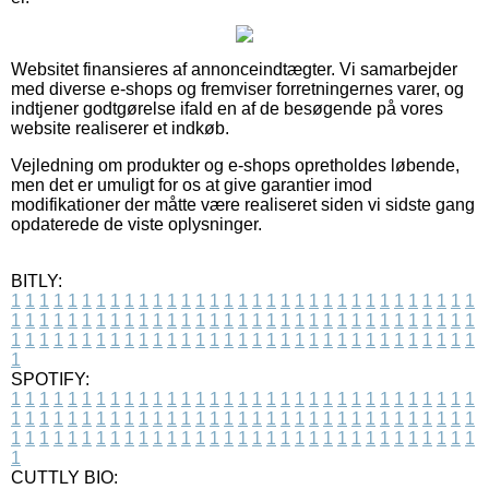
Websitet finansieres af annonceindtægter. Vi samarbejder
med diverse e-shops og fremviser forretningernes varer, og
indtjener godtgørelse ifald en af de besøgende på vores
website realiserer et indkøb.
Vejledning om produkter og e-shops opretholdes løbende,
men det er umuligt for os at give garantier imod
modifikationer der måtte være realiseret siden vi sidste gang
opdaterede de viste oplysninger.
BITLY:
1
1
1
1
1
1
1
1
1
1
1
1
1
1
1
1
1
1
1
1
1
1
1
1
1
1
1
1
1
1
1
1
1
1
1
1
1
1
1
1
1
1
1
1
1
1
1
1
1
1
1
1
1
1
1
1
1
1
1
1
1
1
1
1
1
1
1
1
1
1
1
1
1
1
1
1
1
1
1
1
1
1
1
1
1
1
1
1
1
1
1
1
1
1
1
1
1
1
1
1
SPOTIFY:
1
1
1
1
1
1
1
1
1
1
1
1
1
1
1
1
1
1
1
1
1
1
1
1
1
1
1
1
1
1
1
1
1
1
1
1
1
1
1
1
1
1
1
1
1
1
1
1
1
1
1
1
1
1
1
1
1
1
1
1
1
1
1
1
1
1
1
1
1
1
1
1
1
1
1
1
1
1
1
1
1
1
1
1
1
1
1
1
1
1
1
1
1
1
1
1
1
1
1
1
CUTTLY BIO: