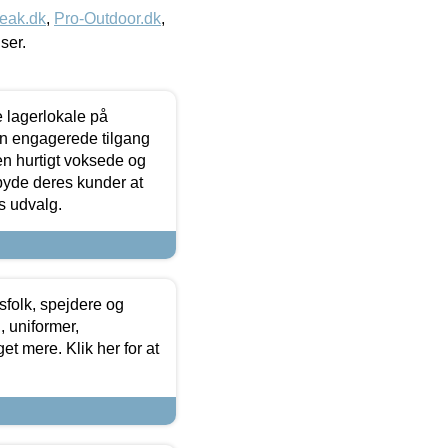
eak.dk
,
Pro-Outdoor.dk
,
iser.
le lagerlokale på
den engagerede tilgang
kken hurtigt voksede og
lbyde deres kunder at
s udvalg.
tsfolk, spejdere og
 uniformer,
et mere. Klik her for at