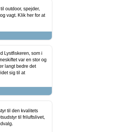
il outdoor, spejder,
 og vagt. Klik her for at
d Lystfiskeren, som i
neskiftet var en stor og
r langt bedre det
et sig til at
r til den kvalitets
dstyr til friluftslivet,
udvalg.