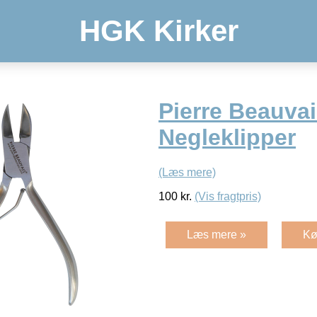
HGK Kirker
Pierre Beauvai
Negleklipper
(Læs mere)
100
kr.
(Vis fragtpris)
Læs mere »
Kø