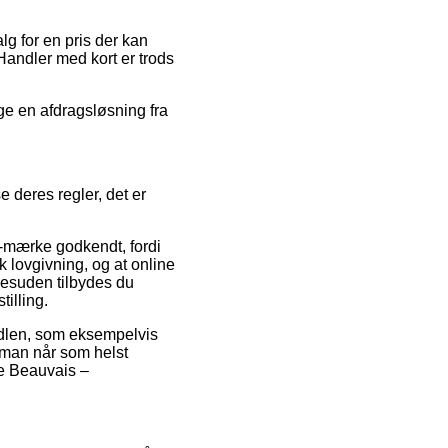
alg for en pris der kan
Handler med kort er trods
ge en afdragsløsning fra
 deres regler, det er
-mærke godkendt, fordi
lovgivning, og at online
Desuden tilbydes du
tilling.
handlen, som eksempelvis
 man når som helst
re Beauvais –