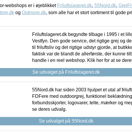
r-webshops er i øjeblikket
Friluftslageret.dk
,
55Nord.dk
,
GrejFr
tore.dk
og
Outmore.dk
, som alle har et stort sortiment til gode pr
Friluftslageret.dk begyndte tilbage i 1995 i et lil
Vestfyn. Den gode service, det rigtige grej og 
til friluftsliv og det rigtige udstyr gjorde, at buti
faktisk var de blandt de allerførste, der kunne ti
handle i en reel webshop. Klik her for at se dere
Se udvalget på Friluftslageret.dk
55Nord.dk har siden 2003 hjulpet et utal af friluf
FDFere med outdoorgrej, funktionel beklædning,
forbundsskjorter, logovarer, telte, mærker og meg
se deres udvalg.
Se udvalget på 55Nord.dk