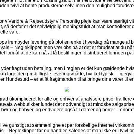
 regelen lidt mere omkostningsfuld, men endvidere ret bekvem. 
uden tvivl at hente produkterne selv, men den mulighed forudsæt
r // Vandre & Rejseudstyr // Personlig pleje kan være særligt v
dt, så derfor er det selvfølgelig meningsfuldt at man kontrollere
elle vare.
 frembyder levering på blot en enkelt hverdag på mange af b
is – Negleklipper, men vær obs på at det er forudsat at du når at
det formål at de kan nå at få bestillingen distribueret forinden p
 yder fragt uden betaling, men i reglen er det kun gældende hvi
n tage den prisbilligste leveringsmåde, hvilket typisk – ligegyl
r Hundested – er at få fragtmanden til at bringe dine varer til 
rad ukompliceret for alle og enhver at analysere priser fra flere 
Beauvais webbutikker fundet det nødvendigt at mindske salgspris
til børn og babyer, og endvidere også til damer og herrer – eno
ve gunstigt at sammenligne et par forskellige internet virksom
 – Negleklipper før du handler, således at man ikke er i tvivl o