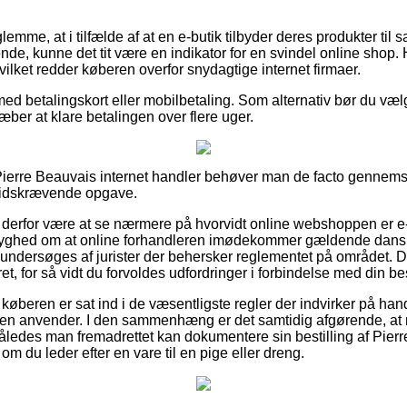
lemme, at i tilfælde af at en e-butik tilbyder deres produkter til s
de, kunne det tit være en indikator for en svindel online shop. 
 hvilket redder køberen overfor snydagtige internet firmaer.
med betalingskort eller mobilbetaling. Som alternativ bør du væl
træber at klare betalingen over flere uger.
 Pierre Beauvais internet handler behøver man de facto gennemse
 tidskrævende opgave.
derfor være at se nærmere på hvorvidt online webshoppen er e
tryghed om at online forhandleren imødekommer gældende dansk 
ndersøges af jurister der behersker reglementet på området. 
eret, for så vidt du forvoldes udfordringer i forbindelse med din bes
t at køberen er sat ind i de væsentligste regler der indvirker på 
ppen anvender. I den sammenhæng er det samtidig afgørende, at
således man fremadrettet kan dokumentere sin bestilling af Pier
m du leder efter en vare til en pige eller dreng.