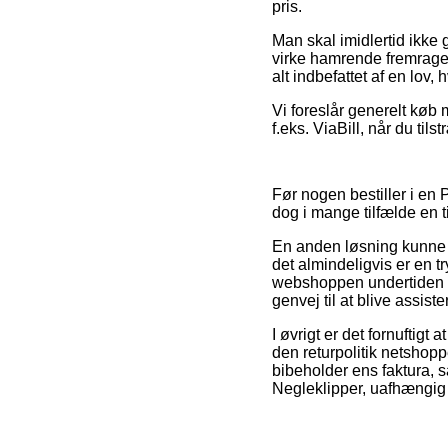
pris.
Man skal imidlertid ikke g
virke hamrende fremragen
alt indbefattet af en lov,
Vi foreslår generelt køb 
f.eks. ViaBill, når du tils
Før nogen bestiller i en
dog i mange tilfælde en
En anden løsning kunne 
det almindeligvis er en 
webshoppen undertiden u
genvej til at blive assist
I øvrigt er det fornuftig
den returpolitik netsho
bibeholder ens faktura, 
Negleklipper, uafhængig o