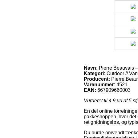
Navn:
Pierre Beauvais –
Kategori:
Outdoor // Van
Producent:
Pierre Beau
Varenummer:
4521
EAN:
667909660003
Vurderet til
4.9
ud af 5 st
En del online forretninger
pakkeshoppen, hvor det er
ret gnidningsløs, og typi
Du burde omvendt tænke ov