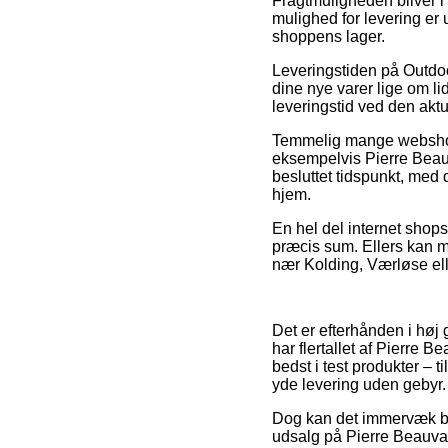
Fragtmuligheden bliver i
mulighed for levering er 
shoppens lager.
Leveringstiden på Outdoo
dine nye varer lige om li
leveringstid ved den aktu
Temmelig mange webshops
eksempelvis Pierre Beauva
besluttet tidspunkt, med 
hjem.
En hel del internet shops
præcis sum. Ellers kan ma
nær Kolding, Værløse elle
Det er efterhånden i høj g
har flertallet af Pierre 
bedst i test produkter – 
yde levering uden gebyr.
Dog kan det immervæk bli
udsalg på Pierre Beauvais