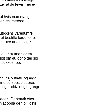
Den mindst kostelige
ter at du lever nær e-
ital hvis man mangler
r den estimerede
utikkens varenumre,
 bestille forud for et
akkepersonalet tager
s du indkøber for en
digt om du opholder sig
en pakkeshop.
online outlets, og ergo
erne på specielt deres
rmt, og endda nogle gange
heder i Danmark efter
m at opnå den billigste