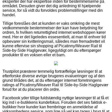
eksperter der har ekspertise inden for bestemmelserne på
området. Desuden giver det dig anledning til hjælpende
service, for så vidt du forvoldes problemstillinger med din
handel.
Tillige foreslåes det at kunden er vaks omkring de mest
vedkommende bestemmelser der kan have betydning for
ordren, fx hvilken returrettighed internet webshoppen kører
med. Her er det ligeledes essesentielt, at man til enhver tid
opbevarer sin kvitteringsmail, således man fremadrettet vil
kunne eftervise sin shopping af Picatinny/Weaver Rail til
Side-by-Side Haglgevær, ligegyldigt om du efterspørger
produkter til en voksen eller et barn.
Trustpilot præsterer temmelig fortræffelige løsninger til at
efterforske diverse øvrige brugeres evalueringer og af den
grund tilrådes det, at du eftersøger internet forretningens
ratings af Picatinny/Weaver Rail til Side-by-Side Haglgevær
forud for at du placerer din ordre.
Facebook yder tillige fuldstændig nyttige løsninger til at få et
kig ind i e-butikkens kundefokus. Foruden det ses faktisk e-
butikker hvor kunder kan frembringe en anmeldelse af
virksomhedens service, som lige så vel kan tages i brug til at