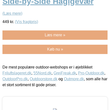
Side-by-Side Haglgevær
(Læs mere)
449
kr.
(Vis fragtpris)
Læs mere »
Køb nu »
De mest populære outdoor-webshops er i øjeblikket
Friluftslageret.dk
,
55Nord.dk
,
GrejFreak.dk
,
Pro-Outdoor.dk
,
OutdoorPro.dk
,
Outdoorstore.dk
og
Outmore.dk
, som alle har
et stort sortiment til gode priser.