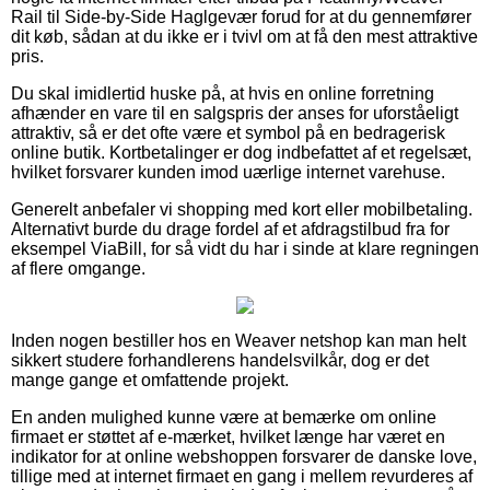
Rail til Side-by-Side Haglgevær forud for at du gennemfører
dit køb, sådan at du ikke er i tvivl om at få den mest attraktive
pris.
Du skal imidlertid huske på, at hvis en online forretning
afhænder en vare til en salgspris der anses for uforståeligt
attraktiv, så er det ofte være et symbol på en bedragerisk
online butik. Kortbetalinger er dog indbefattet af et regelsæt,
hvilket forsvarer kunden imod uærlige internet varehuse.
Generelt anbefaler vi shopping med kort eller mobilbetaling.
Alternativt burde du drage fordel af et afdragstilbud fra for
eksempel ViaBill, for så vidt du har i sinde at klare regningen
af flere omgange.
Inden nogen bestiller hos en Weaver netshop kan man helt
sikkert studere forhandlerens handelsvilkår, dog er det
mange gange et omfattende projekt.
En anden mulighed kunne være at bemærke om online
firmaet er støttet af e-mærket, hvilket længe har været en
indikator for at online webshoppen forsvarer de danske love,
tillige med at internet firmaet en gang i mellem revurderes af