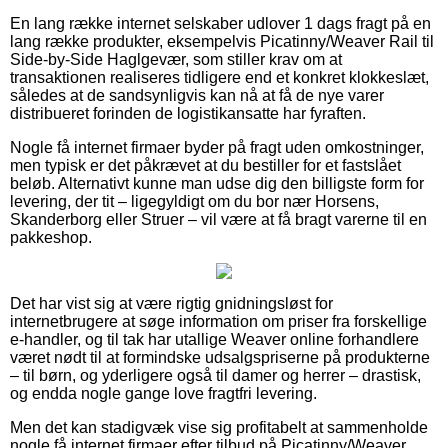
En lang række internet selskaber udlover 1 dags fragt på en
lang række produkter, eksempelvis Picatinny/Weaver Rail til
Side-by-Side Haglgevær, som stiller krav om at
transaktionen realiseres tidligere end et konkret klokkeslæt,
således at de sandsynligvis kan nå at få de nye varer
distribueret forinden de logistikansatte har fyraften.
Nogle få internet firmaer byder på fragt uden omkostninger,
men typisk er det påkrævet at du bestiller for et fastslået
beløb. Alternativt kunne man udse dig den billigste form for
levering, der tit – ligegyldigt om du bor nær Horsens,
Skanderborg eller Struer – vil være at få bragt varerne til en
pakkeshop.
Det har vist sig at være rigtig gnidningsløst for
internetbrugere at søge information om priser fra forskellige
e-handler, og til tak har utallige Weaver online forhandlere
været nødt til at formindske udsalgspriserne på produkterne
– til børn, og yderligere også til damer og herrer – drastisk,
og endda nogle gange love fragtfri levering.
Men det kan stadigvæk vise sig profitabelt at sammenholde
nogle få internet firmaer efter tilbud på Picatinny/Weaver