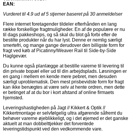
EAN:
Vurderet til
4.9
ud af 5 stjerner baseret på
30
anmeldelser
Flere internet foretagender tildeler efterhånden en lang
række forskellige fragtmuligheder. En af de populære er nu
til dags pakkeshops, og så skal du blot gå forbi efter de
bestilte produkter når du har lyst. Denne er nemlig særligt
smertefri, og mange gange derudover den billigste form for
fragt ved køb af Picatinny/Weaver Rail til Side-by-Side
Haglgevær.
Du kunne også planlægge at bestille varerne til levering til
din private bopæl eller ud til din arbejdsplads. Løsningen er
en gang i mellem en kende mere pebret, men desuden
særligt uproblematisk. Den mest prisbevidste form for fragt
kan ikke benægtes at være selv at hente ordren, men dette
er betinget af at du bor i kort afstand af online firmaets
hjemsted.
Leveringshastigheden på Jagt // Kikkert & Optik //
Kikkertmontage er selvfølgelig ultra afgørende såfremt du
behøver varerne øjeblikkeligt, og i det øjemed er det ganske
aktuelt at man dobbelttjekker det forventede
leveringstidspunkt ved den vedkommende vare.