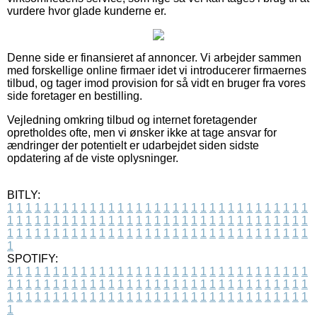
vurdere hvor glade kunderne er.
Denne side er finansieret af annoncer. Vi arbejder sammen
med forskellige online firmaer idet vi introducerer firmaernes
tilbud, og tager imod provision for så vidt en bruger fra vores
side foretager en bestilling.
Vejledning omkring tilbud og internet foretagender
opretholdes ofte, men vi ønsker ikke at tage ansvar for
ændringer der potentielt er udarbejdet siden sidste
opdatering af de viste oplysninger.
BITLY:
1
1
1
1
1
1
1
1
1
1
1
1
1
1
1
1
1
1
1
1
1
1
1
1
1
1
1
1
1
1
1
1
1
1
1
1
1
1
1
1
1
1
1
1
1
1
1
1
1
1
1
1
1
1
1
1
1
1
1
1
1
1
1
1
1
1
1
1
1
1
1
1
1
1
1
1
1
1
1
1
1
1
1
1
1
1
1
1
1
1
1
1
1
1
1
1
1
1
1
1
SPOTIFY:
1
1
1
1
1
1
1
1
1
1
1
1
1
1
1
1
1
1
1
1
1
1
1
1
1
1
1
1
1
1
1
1
1
1
1
1
1
1
1
1
1
1
1
1
1
1
1
1
1
1
1
1
1
1
1
1
1
1
1
1
1
1
1
1
1
1
1
1
1
1
1
1
1
1
1
1
1
1
1
1
1
1
1
1
1
1
1
1
1
1
1
1
1
1
1
1
1
1
1
1