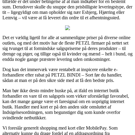
tilfælde er det under betingelse af at man indkøber for en bestemt
sum. Derudover skulle du snuppe den prisbilligste leveringstype, der
tit – ligegyldigt om man opholder sig nær Esbjerg, Hjørring eller
Lemvig – vil være at få leveret din ordre til et afhentningssted.
Det er vældig ligetil for alle at sammenligne priser på diverse online
outlets, og med det motiv har de fleste PETZL firmaer på nettet set
sig tvunget til at formindske salgspriserne på deres produkter – til
drenge og piger, og tillige også til kvinder og mænd – helt i bund, og
endda nogle gange præstere levering uden omkostninger.
Dog kan det immervæk være rentabelt at inspicere enkelte e-
forhandlere efter rabat på PETZL BINDI – Sort før du handler,
sådan at man er på den sikre side med at få den bedste pris.
Man bør ikke desto mindre huske på, at ifald en internet butik
forhandler en vare til en salgspris som virker uforståeligt favorabel,
kan det mange gange være et faresignal om en uoprigtig internet
butik. Handler med kort er på den anden side omsluttet af
Indsigelsesordningen, som begunstiger dig som kunde overfor
svindlende netbutikker.
Vi foreslår generelt shopping med kort eller MobilePay. Som
alternativ kunne du drage fordel af en afdragsordning fra