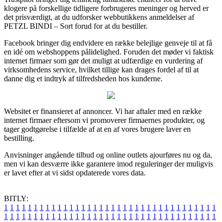
klogere på forskellige tidligere forbrugeres meninger og herved er
det prisværdigt, at du udforsker webbutikkens anmeldelser af
PETZL BINDI – Sort forud for at du bestiller.
Facebook bringer dig endvidere en række belejlige genveje til at få
en idé om webshoppens pålidelighed. Foruden det møder vi faktisk
internet firmaer som gør det muligt at udfærdige en vurdering af
virksomhedens service, hvilket tillige kan drages fordel af til at
danne dig et indtryk af tilfredsheden hos kunderne.
Websitet er finansieret af annoncer. Vi har aftaler med en række
internet firmaer eftersom vi promoverer firmaernes produkter, og
tager godtgørelse i tilfælde af at en af vores brugere laver en
bestilling.
Anvisninger angående tilbud og online outlets ajourføres nu og da,
men vi kan desværre ikke garantere imod reguleringer der muligvis
er lavet efter at vi sidst opdaterede vores data.
BITLY:
1
1
1
1
1
1
1
1
1
1
1
1
1
1
1
1
1
1
1
1
1
1
1
1
1
1
1
1
1
1
1
1
1
1
1
1
1
1
1
1
1
1
1
1
1
1
1
1
1
1
1
1
1
1
1
1
1
1
1
1
1
1
1
1
1
1
1
1
1
1
1
1