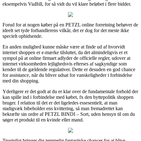
eksempelvis ViaBill, for så vidt du vil klare beløbet i flere bidder.
Forud for at nogen køber på en PETZL online forretning behøver de
ideelt set tyde forhandlerens vilkår, det er dog for det meste ikke
specielt ophidsende.
En anden mulighed kunne måske være at finde ud af hvorvidt
internet shoppen er e-mærke tilsluttet, da det almindeligvis er et
sympol på at online firmaet adlyder de officielle regler, udover at
internet virksomheden lejlighedsvis efterses af sagkyndige som
kender til de gældende regulativer. Dette er desuden en god chance
for assistance, når du bliver udsat for vanskeligheder i forbindelse
med din shopping.
Yderligere er det godt at du er klar over de fundamentale forhold der
kan spille ind i forbindelse med købet, fx den byttepolitik shoppen
bruger. I relation til det er det ligeledes essesentielt, at man
stadigvæk bibeholder ens kvittering, så man fremadrettet kan
bekræfte sin ordre af PETZL BINDI – Sort, uden hensyn til om du
søger et produkt til en kvinde eller mand.
Trustpilot bringer dig temmelig fantastiske chancer for at blive