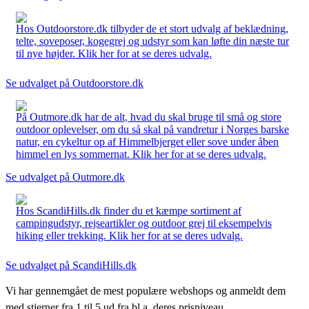
Hos Outdoorstore.dk tilbyder de et stort udvalg af beklædning,
telte, soveposer, kogegrej og udstyr som kan løfte din næste tur
til nye højder. Klik her for at se deres udvalg.
Se udvalget på Outdoorstore.dk
På Outmore.dk har de alt, hvad du skal bruge til små og store
outdoor oplevelser, om du så skal på vandretur i Norges barske
natur, en cykeltur op af Himmelbjerget eller sove under åben
himmel en lys sommernat. Klik her for at se deres udvalg.
Se udvalget på Outmore.dk
Hos ScandiHills.dk finder du et kæmpe sortiment af
campingudstyr, rejseartikler og outdoor grej til eksempelvis
hiking eller trekking. Klik her for at se deres udvalg.
Se udvalget på ScandiHills.dk
Vi har gennemgået de mest populære webshops og anmeldt dem
med stjerner fra 1 til 5 ud fra bl.a. deres prisniveau,