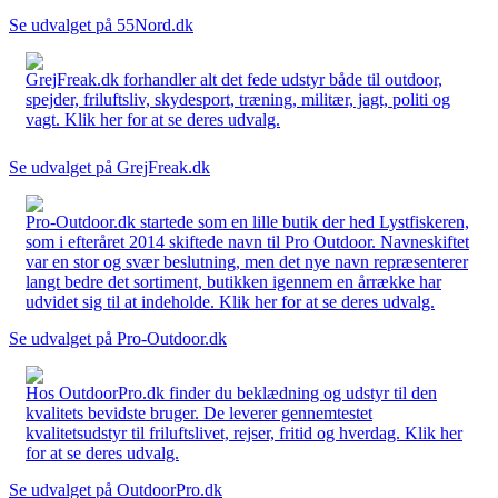
Se udvalget på 55Nord.dk
GrejFreak.dk forhandler alt det fede udstyr både til outdoor,
spejder, friluftsliv, skydesport, træning, militær, jagt, politi og
vagt. Klik her for at se deres udvalg.
Se udvalget på GrejFreak.dk
Pro-Outdoor.dk startede som en lille butik der hed Lystfiskeren,
som i efteråret 2014 skiftede navn til Pro Outdoor. Navneskiftet
var en stor og svær beslutning, men det nye navn repræsenterer
langt bedre det sortiment, butikken igennem en årrække har
udvidet sig til at indeholde. Klik her for at se deres udvalg.
Se udvalget på Pro-Outdoor.dk
Hos OutdoorPro.dk finder du beklædning og udstyr til den
kvalitets bevidste bruger. De leverer gennemtestet
kvalitetsudstyr til friluftslivet, rejser, fritid og hverdag. Klik her
for at se deres udvalg.
Se udvalget på OutdoorPro.dk