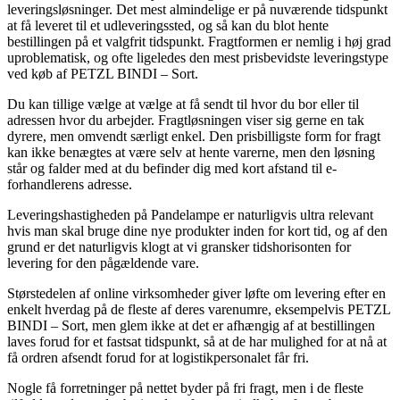
leveringsløsninger. Det mest almindelige er på nuværende tidspunkt
at få leveret til et udleveringssted, og så kan du blot hente
bestillingen på et valgfrit tidspunkt. Fragtformen er nemlig i høj grad
uproblematisk, og ofte ligeledes den mest prisbevidste leveringstype
ved køb af PETZL BINDI – Sort.
Du kan tillige vælge at vælge at få sendt til hvor du bor eller til
adressen hvor du arbejder. Fragtløsningen viser sig gerne en tak
dyrere, men omvendt særligt enkel. Den prisbilligste form for fragt
kan ikke benægtes at være selv at hente varerne, men den løsning
står og falder med at du befinder dig med kort afstand til e-
forhandlerens adresse.
Leveringshastigheden på Pandelampe er naturligvis ultra relevant
hvis man skal bruge dine nye produkter inden for kort tid, og af den
grund er det naturligvis klogt at vi gransker tidshorisonten for
levering for den pågældende vare.
Størstedelen af online virksomheder giver løfte om levering efter en
enkelt hverdag på de fleste af deres varenumre, eksempelvis PETZL
BINDI – Sort, men glem ikke at det er afhængig af at bestillingen
laves forud for et fastsat tidspunkt, så at de har mulighed for at nå at
få ordren afsendt forud for at logistikpersonalet får fri.
Nogle få forretninger på nettet byder på fri fragt, men i de fleste