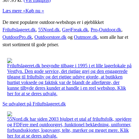
367.95
kr.
(Vis fragtpris)
Læs mere »
Køb nu »
De mest populære outdoor-webshops er i øjeblikket
Friluftslageret.dk
,
55Nord.dk
,
GrejFreak.dk
,
Pro-Outdoor.dk
,
OutdoorPro.dk
,
Outdoorstore.dk
og
Outmore.dk
, som alle har et
stort sortiment til gode priser.
Friluftslageret.dk begyndte tilbage i 1995 i et lille lagerlokale på
Vestfyn. Den gode service, det rigtige grej og den engagerede
tilgang til friluftsliv og det rigtige udstyr gjorde, at butikken
hurtigt voksede og faktisk var de blandt de allerførste, der
kunne tilbyde deres kunder at handle i en reel webshop. Klik
her for at se deres udvalg.
Se udvalget på Friluftslageret.dk
55Nord.dk har siden 2003 hjulpet et utal af friluftsfolk, spejdere
og FDFere med outdoorgrej, funktionel beklædning, uniformer,
forbundsskjorter, logovarer, telte, mærker og meget mere. Klik
her for at se deres udvalg.