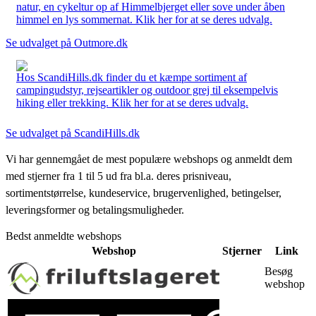
natur, en cykeltur op af Himmelbjerget eller sove under åben
himmel en lys sommernat. Klik her for at se deres udvalg.
Se udvalget på Outmore.dk
Hos ScandiHills.dk finder du et kæmpe sortiment af
campingudstyr, rejseartikler og outdoor grej til eksempelvis
hiking eller trekking. Klik her for at se deres udvalg.
Se udvalget på ScandiHills.dk
Vi har gennemgået de mest populære webshops og anmeldt dem
med stjerner fra 1 til 5 ud fra bl.a. deres prisniveau,
sortimentstørrelse, kundeservice, brugervenlighed, betingelser,
leveringsformer og betalingsmuligheder.
Bedst anmeldte webshops
Webshop
Stjerner
Link
Besøg
webshop