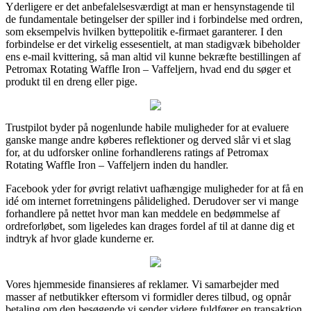
Yderligere er det anbefalelsesværdigt at man er hensynstagende til
de fundamentale betingelser der spiller ind i forbindelse med ordren,
som eksempelvis hvilken byttepolitik e-firmaet garanterer. I den
forbindelse er det virkelig essesentielt, at man stadigvæk bibeholder
ens e-mail kvittering, så man altid vil kunne bekræfte bestillingen af
Petromax Rotating Waffle Iron – Vaffeljern, hvad end du søger et
produkt til en dreng eller pige.
Trustpilot byder på nogenlunde habile muligheder for at evaluere
ganske mange andre køberes reflektioner og derved slår vi et slag
for, at du udforsker online forhandlerens ratings af Petromax
Rotating Waffle Iron – Vaffeljern inden du handler.
Facebook yder for øvrigt relativt uafhængige muligheder for at få en
idé om internet forretningens pålidelighed. Derudover ser vi mange
forhandlere på nettet hvor man kan meddele en bedømmelse af
ordreforløbet, som ligeledes kan drages fordel af til at danne dig et
indtryk af hvor glade kunderne er.
Vores hjemmeside finansieres af reklamer. Vi samarbejder med
masser af netbutikker eftersom vi formidler deres tilbud, og opnår
betaling om den besøgende vi sender videre fuldfører en transaktion.