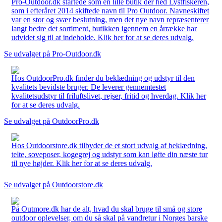
Pro-Outdoor.dk startede som en lille butik der hed Lystfiskeren,
som i efteråret 2014 skiftede navn til Pro Outdoor. Navneskiftet
var en stor og svær beslutning, men det nye navn repræsenterer
langt bedre det sortiment, butikken igennem en årrække har
udvidet sig til at indeholde. Klik her for at se deres udvalg.
Se udvalget på Pro-Outdoor.dk
Hos OutdoorPro.dk finder du beklædning og udstyr til den
kvalitets bevidste bruger. De leverer gennemtestet
kvalitetsudstyr til friluftslivet, rejser, fritid og hverdag. Klik her
for at se deres udvalg.
Se udvalget på OutdoorPro.dk
Hos Outdoorstore.dk tilbyder de et stort udvalg af beklædning,
telte, soveposer, kogegrej og udstyr som kan løfte din næste tur
til nye højder. Klik her for at se deres udvalg.
Se udvalget på Outdoorstore.dk
På Outmore.dk har de alt, hvad du skal bruge til små og store
outdoor oplevelser, om du så skal på vandretur i Norges barske