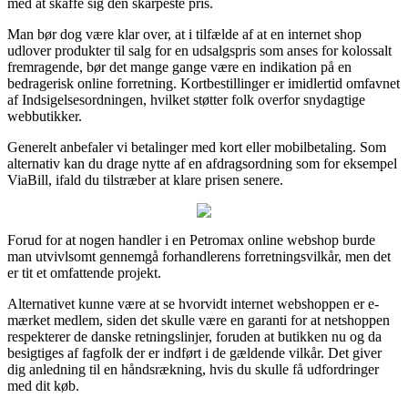
med at skaffe sig den skarpeste pris.
Man bør dog være klar over, at i tilfælde af at en internet shop
udlover produkter til salg for en udsalgspris som anses for kolossalt
fremragende, bør det mange gange være en indikation på en
bedragerisk online forretning. Kortbestillinger er imidlertid omfavnet
af Indsigelsesordningen, hvilket støtter folk overfor snydagtige
webbutikker.
Generelt anbefaler vi betalinger med kort eller mobilbetaling. Som
alternativ kan du drage nytte af en afdragsordning som for eksempel
ViaBill, ifald du tilstræber at klare prisen senere.
Forud for at nogen handler i en Petromax online webshop burde
man utvivlsomt gennemgå forhandlerens forretningsvilkår, men det
er tit et omfattende projekt.
Alternativet kunne være at se hvorvidt internet webshoppen er e-
mærket medlem, siden det skulle være en garanti for at netshoppen
respekterer de danske retningslinjer, foruden at butikken nu og da
besigtiges af fagfolk der er indført i de gældende vilkår. Det giver
dig anledning til en håndsrækning, hvis du skulle få udfordringer
med dit køb.