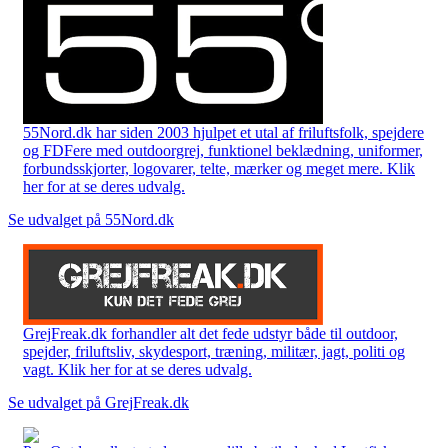
55Nord.dk har siden 2003 hjulpet et utal af friluftsfolk, spejdere
og FDFere med outdoorgrej, funktionel beklædning, uniformer,
forbundsskjorter, logovarer, telte, mærker og meget mere. Klik
her for at se deres udvalg.
Se udvalget på 55Nord.dk
GrejFreak.dk forhandler alt det fede udstyr både til outdoor,
spejder, friluftsliv, skydesport, træning, militær, jagt, politi og
vagt. Klik her for at se deres udvalg.
Se udvalget på GrejFreak.dk