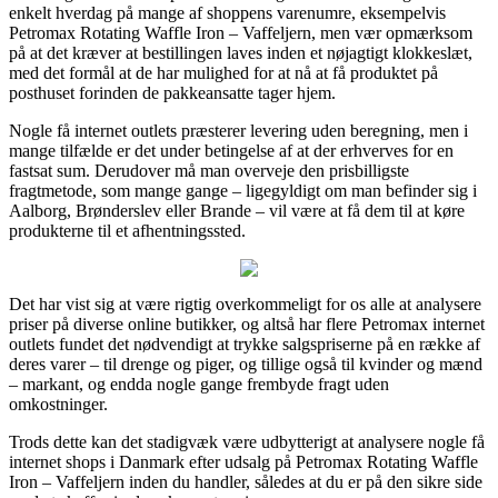
enkelt hverdag på mange af shoppens varenumre, eksempelvis
Petromax Rotating Waffle Iron – Vaffeljern, men vær opmærksom
på at det kræver at bestillingen laves inden et nøjagtigt klokkeslæt,
med det formål at de har mulighed for at nå at få produktet på
posthuset forinden de pakkeansatte tager hjem.
Nogle få internet outlets præsterer levering uden beregning, men i
mange tilfælde er det under betingelse af at der erhverves for en
fastsat sum. Derudover må man overveje den prisbilligste
fragtmetode, som mange gange – ligegyldigt om man befinder sig i
Aalborg, Brønderslev eller Brande – vil være at få dem til at køre
produkterne til et afhentningssted.
Det har vist sig at være rigtig overkommeligt for os alle at analysere
priser på diverse online butikker, og altså har flere Petromax internet
outlets fundet det nødvendigt at trykke salgspriserne på en række af
deres varer – til drenge og piger, og tillige også til kvinder og mænd
– markant, og endda nogle gange frembyde fragt uden
omkostninger.
Trods dette kan det stadigvæk være udbytterigt at analysere nogle få
internet shops i Danmark efter udsalg på Petromax Rotating Waffle
Iron – Vaffeljern inden du handler, således at du er på den sikre side