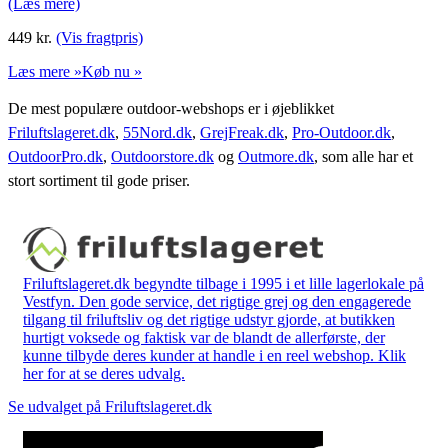
(Læs mere)
449
kr.
(Vis fragtpris)
Læs mere »
Køb nu »
De mest populære outdoor-webshops er i øjeblikket
Friluftslageret.dk
,
55Nord.dk
,
GrejFreak.dk
,
Pro-Outdoor.dk
,
OutdoorPro.dk
,
Outdoorstore.dk
og
Outmore.dk
, som alle har et
stort sortiment til gode priser.
Friluftslageret.dk begyndte tilbage i 1995 i et lille lagerlokale på
Vestfyn. Den gode service, det rigtige grej og den engagerede
tilgang til friluftsliv og det rigtige udstyr gjorde, at butikken
hurtigt voksede og faktisk var de blandt de allerførste, der
kunne tilbyde deres kunder at handle i en reel webshop. Klik
her for at se deres udvalg.
Se udvalget på Friluftslageret.dk