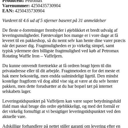
Producent:
Petromax
Varenummer:
4250435730904
EAN:
4250435730904
Vurderet til
4.6
ud af 5 stjerner baseret på
31
anmeldelser
De fleste e-forretninger frembyder i øjeblikket et bredt udvalg af
leveringsmuligheder. Førstevalget hos mange er i vore dage at få
leveret til en pakkeshop, så du nemt selv kan hente dine varer præcis
når det passer dig. Fragtmuligheden er jo virkelig simpel, samt
typisk ydermere den billigste fragtmulighed ved køb af Petromax
Rotating Waffle Iron – Vaffeljern.
Du kunne omvendt foretrække at få ordren bragt hjem til din
privatadresse eller til dit arbejde. Fragtmetoden er for det meste et
hak mere bekostelig, men endda ualmindeligt ligetil. Den mindst
kostelige fragtform vil dog altid vise sig at være at du selv henter
pakken, men dette forudsætter at du har bopæl tæt på internet
selskabets lager.
Leveringstidspunktet på Vaffeljern kan være super betydningsfuld
ifald man skal bruge din ordre øjeblikkeligt, og med det formål er
det virkelig fornuftigt at vi besigtiger leveringstidspunktet ved den
aktuelle vare.
Adskillige forhandlere på nettet stiller garanti om levering efter en