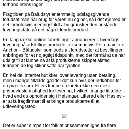
forhandlerens lager.
Fragttiden på Båludstyr er temmelig udslagsgivende
forudsat man har brug for varen nu og her, så i det øjemed er
det forholdsvis meningsfuldt at vi gransker den anslåede
leveringsdato på det pågældende produkt.
En lang række online forretninger annoncerer 1 hverdags
levering på adskillige produkter, eksempelvis Petromax Fire
Anchor – Båludstyr, som trods alt forudsætter at bestillingen
anbringes før et nøjagtigt tidspunkt, med det formål at de har
udsigt til at kunne nå at få produkterne skippet afsted
forinden de logistikansatte har fyraften.
En hel del internet butikker lover levering uden betaling,
men i mange tilfælde gælder det kun hvis der indkøbes for
en præcis sum. Ellers kunne du foretrække den mest
prisbevidste mulighed for levering, hvilket i mange tilfælde –
hvad end du opholder sig i Helsingør, Lillerød eller Haslev –
er at få fragtfirmaet til at bringe produkterne til et
udleveringssted.
Det er super simpelt for folk at prissammenligne fra flere