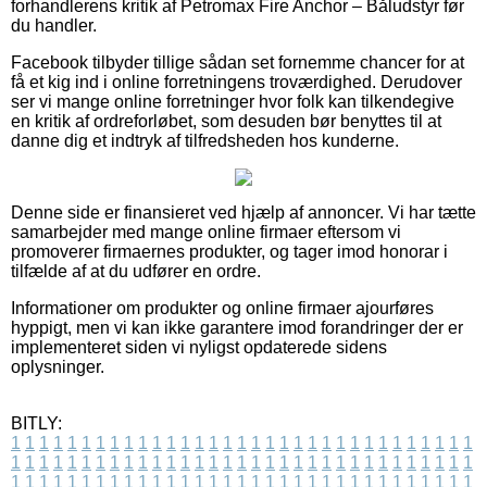
forhandlerens kritik af Petromax Fire Anchor – Båludstyr før
du handler.
Facebook tilbyder tillige sådan set fornemme chancer for at
få et kig ind i online forretningens troværdighed. Derudover
ser vi mange online forretninger hvor folk kan tilkendegive
en kritik af ordreforløbet, som desuden bør benyttes til at
danne dig et indtryk af tilfredsheden hos kunderne.
Denne side er finansieret ved hjælp af annoncer. Vi har tætte
samarbejder med mange online firmaer eftersom vi
promoverer firmaernes produkter, og tager imod honorar i
tilfælde af at du udfører en ordre.
Informationer om produkter og online firmaer ajourføres
hyppigt, men vi kan ikke garantere imod forandringer der er
implementeret siden vi nyligst opdaterede sidens
oplysninger.
BITLY:
1
1
1
1
1
1
1
1
1
1
1
1
1
1
1
1
1
1
1
1
1
1
1
1
1
1
1
1
1
1
1
1
1
1
1
1
1
1
1
1
1
1
1
1
1
1
1
1
1
1
1
1
1
1
1
1
1
1
1
1
1
1
1
1
1
1
1
1
1
1
1
1
1
1
1
1
1
1
1
1
1
1
1
1
1
1
1
1
1
1
1
1
1
1
1
1
1
1
1