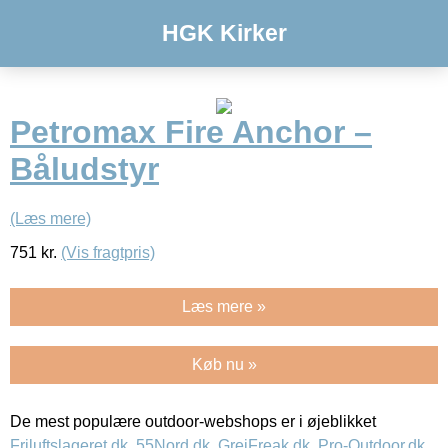
HGK Kirker
Petromax Fire Anchor –
Båludstyr
(Læs mere)
751
kr.
(Vis fragtpris)
Læs mere »
Køb nu »
De mest populære outdoor-webshops er i øjeblikket
Friluftslageret.dk
,
55Nord.dk
,
GrejFreak.dk
,
Pro-Outdoor.dk
,