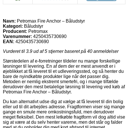
Navn:
Petromax Fire Anchor – Båludstyr
Kategori:
Båludstyr
Producent:
Petromax
Varenummer:
4250435730690
EAN:
4250435730690
Vurderet til
3.9
ud af 5 stjerner baseret på
40
anmeldelser
Størstedelen af e-forretninger tildeler nu mange forskellige
løsninger til levering. En af dem der er mest anvendt er i
øjeblikket at få leveret til et udleveringssted, og så henter du
bare de nyindkøbte produkter lige når det passer dig.
Metoden er nemlig ekstremt smertefri, og i mange tilfælde
derudover den mest betalelige løsning til levering ved køb af
Petromax Fire Anchor – Båludstyr.
Du kan alternativt udse dig at vælge at få leveret til din bolig
eller ud til dit arbejdes adresse. Fragtformen viser sig mange
gange en smule mere omkostningsfuld, men derudover
meget fleksibel. Den mest letkøbte fragtform vil dog altid vise
sig at være at du selv henter varerne, men det står og falder
med at du opholder dig med kort afstand til internet