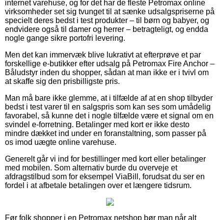
internet varehuse, og for det har de fleste Petromax online
virksomheder set sig tvunget til at sænke udsalgspriserne på
specielt deres bedst i test produkter – til børn og babyer, og
endvidere også til damer og herrer – betragteligt, og endda
nogle gange sikre portofri levering.
Men det kan immervæk blive lukrativt at efterprøve et par
forskellige e-butikker efter udsalg på Petromax Fire Anchor –
Båludstyr inden du shopper, sådan at man ikke er i tvivl om
at skaffe sig den prisbilligste pris.
Man må bare ikke glemme, at i tilfælde af at en shop tilbyder
bedst i test varer til en salgspris som kan ses som umådelig
favorabel, så kunne det i nogle tilfælde være et signal om en
svindel e-forretning. Betalinger med kort er ikke desto
mindre dækket ind under en foranstaltning, som passer på
os imod uægte online varehuse.
Generelt går vi ind for bestillinger med kort eller betalinger
med mobilen. Som alternativ burde du overveje et
afdragstilbud som for eksempel ViaBill, forudsat du ser en
fordel i at afbetale betalingen over et længere tidsrum.
Før folk shopper i en Petromax netshop bør man når alt