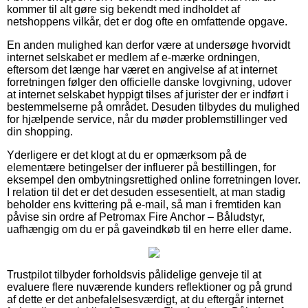
kommer til alt gøre sig bekendt med indholdet af
netshoppens vilkår, det er dog ofte en omfattende opgave.
En anden mulighed kan derfor være at undersøge hvorvidt
internet selskabet er medlem af e-mærke ordningen,
eftersom det længe har været en angivelse af at internet
forretningen følger den officielle danske lovgivning, udover
at internet selskabet hyppigt tilses af jurister der er indført i
bestemmelserne på området. Desuden tilbydes du mulighed
for hjælpende service, når du møder problemstillinger ved
din shopping.
Yderligere er det klogt at du er opmærksom på de
elementære betingelser der influerer på bestillingen, for
eksempel den ombytningsrettighed online forretningen lover.
I relation til det er det desuden essesentielt, at man stadig
beholder ens kvittering på e-mail, så man i fremtiden kan
påvise sin ordre af Petromax Fire Anchor – Båludstyr,
uafhængig om du er på gaveindkøb til en herre eller dame.
Trustpilot tilbyder forholdsvis pålidelige genveje til at
evaluere flere nuværende kunders reflektioner og på grund
af dette er det anbefalelsesværdigt, at du eftergår internet