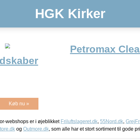
HGK Kirker
Petromax Clea
dskaber
Køb nu »
r-webshops er i øjeblikket
Friluftslageret.dk
,
55Nord.dk
,
GrejFr
tore.dk
og
Outmore.dk
, som alle har et stort sortiment til gode pr