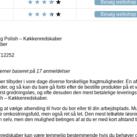
Besøg webshop
Besøg webshop
g Polish – Køkkenredskaber
ber
712252
jerner baseret på
17
anmeldelser
ber tilbyder i vore dage diverse forskellige fragtmuligheder. En a
er, og så kan du bare gå forbi efter de bestilte produkter på et va
st gnidningsløs, og ofte desuden den mest betalelige leverings
sh – Køkkenredskaber.
 at vælge afsending til hvor du bor eller til din arbejdsplads. M
 omkostningsfuld, men også ret så let. Den mest letkøbte løsning
 selv, men den mulighed betinges af at du er med kort afstand t
nredskaber kan være temmelig bestemmende hvis du behøver 