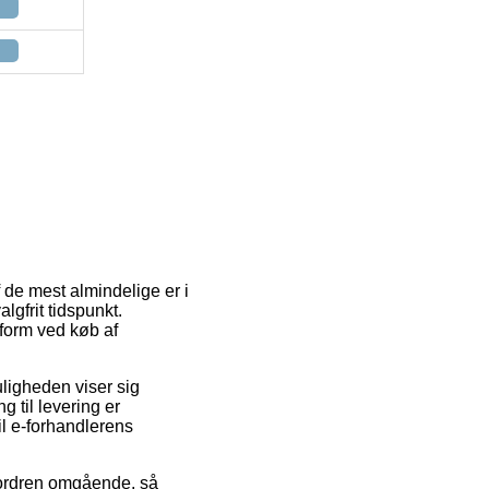
f de mest almindelige er i
lgfrit tidspunkt.
form ved køb af
uligheden viser sig
 til levering er
il e-forhandlerens
ordren omgående, så