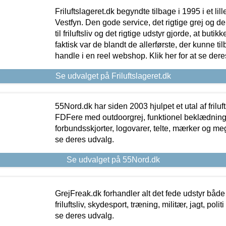
Friluftslageret.dk begyndte tilbage i 1995 i et lil
Vestfyn. Den gode service, det rigtige grej og 
til friluftsliv og det rigtige udstyr gjorde, at buti
faktisk var de blandt de allerførste, der kunne ti
handle i en reel webshop. Klik her for at se dere
Se udvalget på Friluftslageret.dk
55Nord.dk har siden 2003 hjulpet et utal af friluf
FDFere med outdoorgrej, funktionel beklædning,
forbundsskjorter, logovarer, telte, mærker og meg
se deres udvalg.
Se udvalget på 55Nord.dk
GrejFreak.dk forhandler alt det fede udstyr både t
friluftsliv, skydesport, træning, militær, jagt, politi
se deres udvalg.