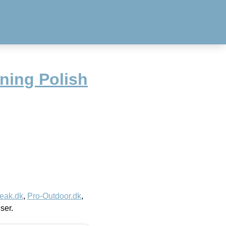
ning Polish
eak.dk
,
Pro-Outdoor.dk
,
iser.