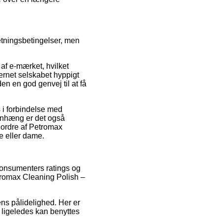
tningsbetingelser, men
af e-mærket, hvilket
ternet selskabet hyppigt
 en god genvej til at få
 i forbindelse med
menhæng er det også
n ordre af Petromax
e eller dame.
 konsumenters ratings og
tromax Cleaning Polish –
rens pålidelighed. Her er
 ligeledes kan benyttes