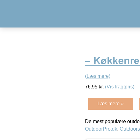
– Køkkenre
(Læs mere)
76.95
kr.
(Vis fragtpris)
Læs mere »
De mest populære outdoo
OutdoorPro.dk
,
Outdoors