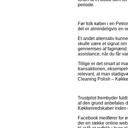
periode.
Før folk køber i en Pet
det er almindeligvis en 
Et andet alternativ kunn
skulle være et signal om 
gennemses af fagmænd so
assistance, når du får va
Tillige er det smart at 
transaktionen, eksempelv
relevant, at man stadigvæ
Cleaning Polish – Køkken
Trustpilot frembyder fuld
af den grund anbefales d
Køkkenredskaber inden 
Facebook medfører for øvri
der en række online webs