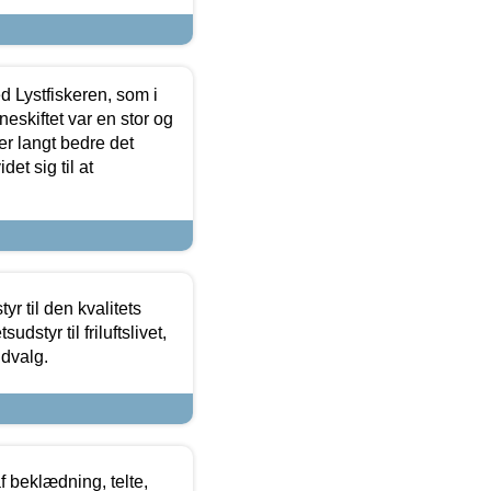
d Lystfiskeren, som i
neskiftet var en stor og
r langt bedre det
et sig til at
r til den kvalitets
dstyr til friluftslivet,
udvalg.
f beklædning, telte,