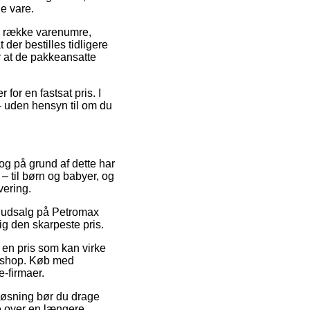
e vare.
g række varenumre,
er bestilles tidligere
or at de pakkeansatte
for en fastsat pris. I
 – uden hensyn til om du
 og på grund af dette har
– til børn og babyer, og
vering.
r udsalg på Petromax
ig den skarpeste pris.
l en pris som kan virke
ebshop. Køb med
e-firmaer.
 løsning bør du drage
ne over en længere