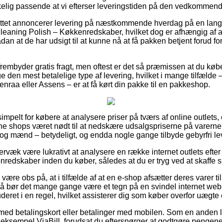
rkelig passende at vi efterser leveringstiden på den vedkommend
nettet annoncerer levering på næstkommende hverdag på en lan
aning Polish – Køkkenredskaber, hvilket dog er afhængig af at d
ådan at de har udsigt til at kunne nå at få pakken betjent forud f
rembyder gratis fragt, men oftest er det så præmissen at du køber 
 den mest betalelige type af levering, hvilket i mange tilfælde
nraa eller Assens – er at få kørt din pakke til en pakkeshop.
simpelt for købere at analysere priser på tværs af online outlets,
ne shops været nødt til at nedskære udsalgspriserne på varerne 
r og mænd – betydeligt, og endda nogle gange tilbyde gebyrfri le
rvæk være lukrativt at analysere en række internet outlets efte
redskaber inden du køber, således at du er tryg ved at skaffe s
ære obs på, at i tilfælde af at en e-shop afsætter deres varer ti
 så bør det mange gange være et tegn på en svindel internet w
uderet i en regel, hvilket assisterer dig som køber overfor uægte 
r med betalingskort eller betalinger med mobilen. Som en anden
or eksempel ViaBill, forudsat du efterspørger at godtgøre penge