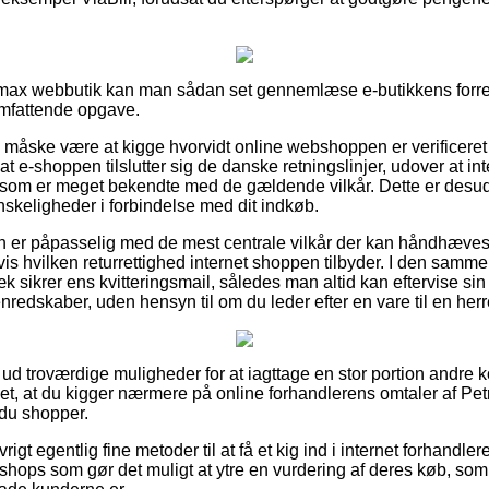
romax webbutik kan man sådan set gennemlæse e-butikkens forre
omfattende opgave.
e måske være at kigge hvorvidt online webshoppen er verificeret 
at e-shoppen tilslutter sig de danske retningslinjer, udover at in
m er meget bekendte med de gældende vilkår. Dette er desuden
nskeligheder i forbindelse med dit indkøb.
man er påpasselig med de mest centrale vilkår der kan håndhæves
is hvilken returrettighed internet shoppen tilbyder. I den sam
k sikrer ens kvitteringsmail, således man altid kan eftervise si
redskaber, uden hensyn til om du leder efter en vare til en herr
t ud troværdige muligheder for at iagttage en stor portion andre
et, at du kigger nærmere på online forhandlerens omtaler af Pe
du shopper.
gt egentlig fine metoder til at få et kig ind i internet forhandle
hops som gør det muligt at ytre en vurdering af deres køb, som