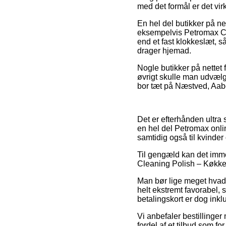
med det formål er det vi
En hel del butikker på 
eksempelvis Petromax Cle
end et fast klokkeslæt, s
drager hjemad.
Nogle butikker på nettet f
øvrigt skulle man udvælge
bor tæt på Næstved, Aabe
Det er efterhånden ultra 
en hel del Petromax onli
samtidig også til kvinde
Til gengæld kan det imme
Cleaning Polish – Køkken
Man bør lige meget hvad v
helt ekstremt favorabel,
betalingskort er dog inkl
Vi anbefaler bestillinge
fordel af et tilbud som f