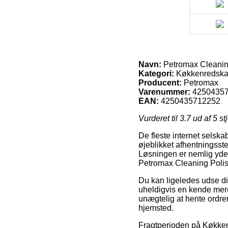
Navn:
Petromax Cleanin
Kategori:
Køkkenredska
Producent:
Petromax
Varenummer:
4250435
EAN:
4250435712252
Vurderet til
3.7
ud af 5 st
De fleste internet selska
øjeblikket afhentningssted
Løsningen er nemlig yder
Petromax Cleaning Poli
Du kan ligeledes udse dig
uheldigvis en kende mere
unægtelig at hente ordren
hjemsted.
Fragtperioden på Køkke