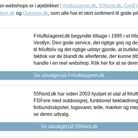
r-webshops er i øjeblikket
Friluftslageret.dk
,
55Nord.dk
,
GrejFr
tore.dk
og
Outmore.dk
, som alle har et stort sortiment til gode pr
Friluftslageret.dk begyndte tilbage i 1995 i et lil
Vestfyn. Den gode service, det rigtige grej og 
til friluftsliv og det rigtige udstyr gjorde, at buti
faktisk var de blandt de allerførste, der kunne ti
handle i en reel webshop. Klik her for at se dere
Se udvalget på Friluftslageret.dk
55Nord.dk har siden 2003 hjulpet et utal af friluf
FDFere med outdoorgrej, funktionel beklædning,
forbundsskjorter, logovarer, telte, mærker og meg
se deres udvalg.
Se udvalget på 55Nord.dk