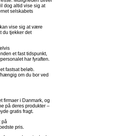
adresse. Muligheden bliver
 dog altid vise sig at
ernet selskabets
kan vise sig at være
t du tjekker det
elvis
den et fast tidspunkt,
rpersonalet har fyraften.
et fastsat beløb.
afhængig om du bor ved
net firmaer i Danmark, og
ne på deres produkter –
yde gratis fragt.
t på
bedste pris.