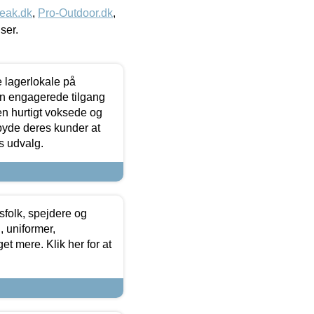
eak.dk
,
Pro-Outdoor.dk
,
iser.
le lagerlokale på
den engagerede tilgang
kken hurtigt voksede og
lbyde deres kunder at
s udvalg.
tsfolk, spejdere og
 uniformer,
et mere. Klik her for at