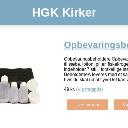
HGK Kirker
Opbevaringsb
Opbevaringsbeholdere Opbevar
til sæbe, lotion, piller, fiskekr
indeholder 7 stk. i forskellige st
BeholderneÂ leveres med et s
hvis du skal ud at flyveDet kan
49
kr.
(Vis fragtpris)
Læs mere »
Kø