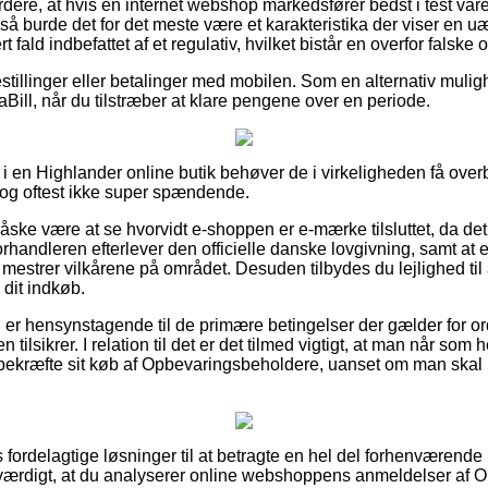
dere, at hvis en internet webshop markedsfører bedst i test vare
, så burde det for det meste være et karakteristika der viser en uæ
 fald indbefattet af et regulativ, hvilket bistår en overfor falske o
bestillinger eller betalinger med mobilen. Som en alternativ mul
iaBill, når du tilstræber at klare pengene over en periode.
 i en Highlander online butik behøver de i virkeligheden få ove
 dog oftest ikke super spændende.
åske være at se hvorvidt e-shoppen er e-mærke tilsluttet, da de
forhandleren efterlever den officielle danske lovgivning, samt a
mestrer vilkårene på området. Desuden tilbydes du lejlighed til at
dit indkøb.
an er hensynstagende til de primære betingelser der gælder for o
n tilsikrer. I relation til det er det tilmed vigtigt, at man når so
 bekræfte sit køb af Opbevaringsbeholdere, uanset om man skal 
as fordelagtige løsninger til at betragte en hel del forhenværend
isværdigt, at du analyserer online webshoppens anmeldelser af