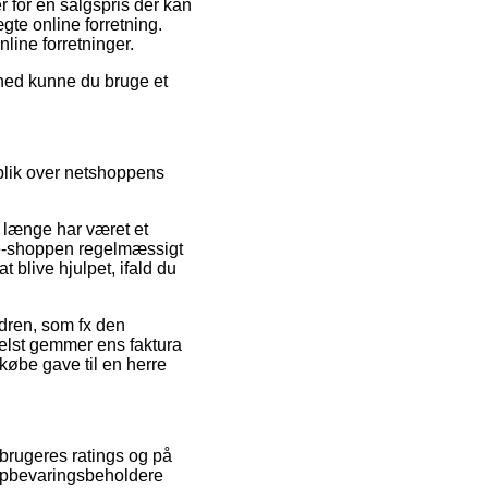
r for en salgspris der kan
gte online forretning.
nline forretninger.
ighed kunne du bruge et
rblik over netshoppens
t længe har været et
t e-shoppen regelmæssigt
 blive hjulpet, ifald du
rdren, som fx den
m helst gemmer ens faktura
købe gave til en herre
e brugeres ratings og på
 Opbevaringsbeholdere