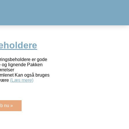
eholdere
ingsbeholdere er gode
oge og lignende Pakken
ørrelser
amlenet Kan også bruges
 være
(Læs mere)
b nu »