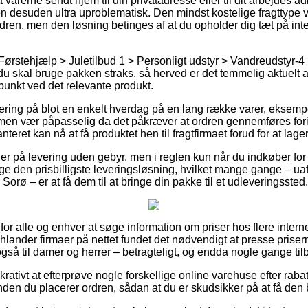
 varerne sendt hjem til din privatadresse eller til dit arbejdes 
en desuden ultra uproblematisk. Den mindst kostelige fragttype vil
rdren, men den løsning betinges af at du opholder dig tæt på int
Førstehjælp > Juletilbud 1 > Personligt udstyr > Vandreudstyr-4 
 du skal bruge pakken straks, så herved er det temmelig aktuelt a
punkt ved det relevante produkt.
ring på blot en enkelt hverdag på en lang række varer, eksemp
en vær påpasselig da det påkræver at ordren gennemføres forin
teret kan nå at få produktet hen til fragtfirmaet forud for at lage
der på levering uden gebyr, men i reglen kun når du indkøber for 
den prisbilligste leveringsløsning, hvilket mange gange – u
 Sorø – er at få dem til at bringe din pakke til et udleveringssted.
il for alle og enhver at søge information om priser hos flere inter
hlander firmaer på nettet fundet det nødvendigt at presse priser
også til damer og herrer – betragteligt, og endda nogle gange tilb
krativt at efterprøve nogle forskellige online varehuse efter raba
en du placerer ordren, sådan at du er skudsikker på at få den 