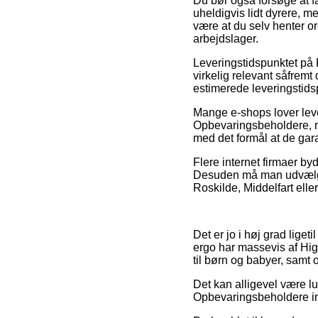
Du bør også forsøge at få
uheldigvis lidt dyrere, m
være at du selv henter o
arbejdslager.
Leveringstidspunktet på 
virkelig relevant såfremt
estimerede leveringstids
Mange e-shops lover leve
Opbevaringsbeholdere, m
med det formål at de garan
Flere internet firmaer by
Desuden må man udvælge 
Roskilde, Middelfart eller
Det er jo i høj grad liget
ergo har massevis af Hig
til børn og babyer, samt 
Det kan alligevel være lu
Opbevaringsbeholdere ind