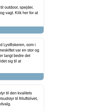
il outdoor, spejder,
 og vagt. Klik her for at
d Lystfiskeren, som i
neskiftet var en stor og
r langt bedre det
et sig til at
r til den kvalitets
dstyr til friluftslivet,
udvalg.