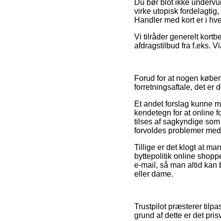
Du bør blot ikke undervur
virke utopisk fordelagtig
Handler med kort er i hvert
Vi tilråder generelt kort
afdragstilbud fra f.eks. V
Forud for at nogen køber
forretningsaftale, det er
Et andet forslag kunne m
kendetegn for at online 
tilses af sagkyndige som 
forvoldes problemer med 
Tillige er det klogt at m
byttepolitik online shoppe
e-mail, så man altid kan
eller dame.
Trustpilot præsterer tilp
grund af dette er det pr