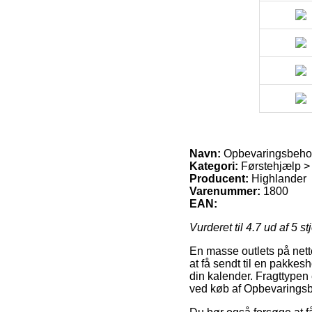
Navn:
Opbevaringsbeho
Kategori:
Førstehjælp > 
Producent:
Highlander
Varenummer:
1800
EAN:
Vurderet til
4.7
ud af 5 st
En masse outlets på nette
at få sendt til en pakkes
din kalender. Fragttypen 
ved køb af Opbevarings