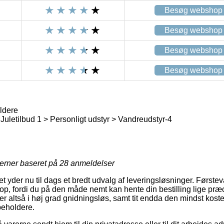
Besøg webshop
Besøg webshop
Besøg webshop
Besøg webshop
ldere
Juletilbud 1 > Personligt udstyr > Vandreudstyr-4
jerner baseret på
28
anmeldelser
t yder nu til dags et bredt udvalg af leveringsløsninger. Første
hop, fordi du på den måde nemt kan hente din bestilling lige præc
er altså i høj grad gnidningsløs, samt tit endda den mindst kos
beholdere.