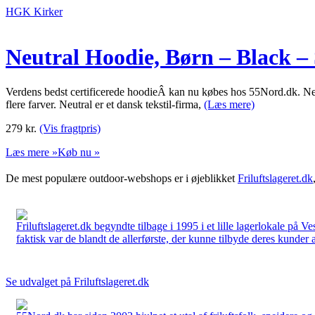
HGK Kirker
Neutral Hoodie, Børn – Black – 
Verdens bedst certificerede hoodieÂ kan nu købes hos 55Nord.dk. Neut
flere farver. Neutral er et dansk tekstil-firma,
(Læs mere)
279
kr.
(Vis fragtpris)
Læs mere »
Køb nu »
De mest populære outdoor-webshops er i øjeblikket
Friluftslageret.dk
Friluftslageret.dk begyndte tilbage i 1995 i et lille lagerlokale på V
faktisk var de blandt de allerførste, der kunne tilbyde deres kunder 
Se udvalget på Friluftslageret.dk