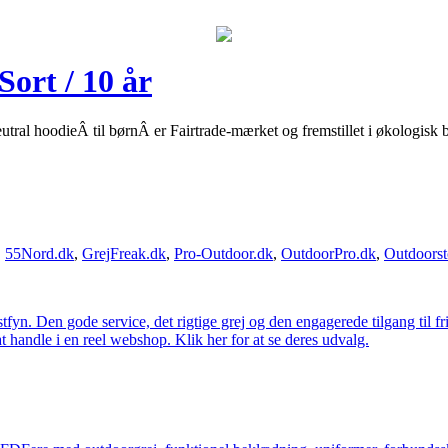
Sort / 10 år
ral hoodieÂ til børnÂ er Fairtrade-mærket og fremstillet i økologisk 
,
55Nord.dk
,
GrejFreak.dk
,
Pro-Outdoor.dk
,
OutdoorPro.dk
,
Outdoorst
estfyn. Den gode service, det rigtige grej og den engagerede tilgang til fr
at handle i en reel webshop. Klik her for at se deres udvalg.