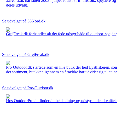
55Nord.dk har siden 2003 hjulpet et utal af friluftsfolk, spejdere 
deres udvalg.
Se udvalget på 55Nord.dk
GrejFreak.dk forhandler alt det fede udstyr både til outdoor, spejder, 
Se udvalget på GrejFreak.dk
Pro-Outdoor.dk startede som en lille butik der hed Lystfiskeren, so
det sortiment, butikken igennem en årrække har udvidet sig til at in
Se udvalget på Pro-Outdoor.dk
Hos OutdoorPro.dk finder du beklædning og udstyr til den kvalitets bev