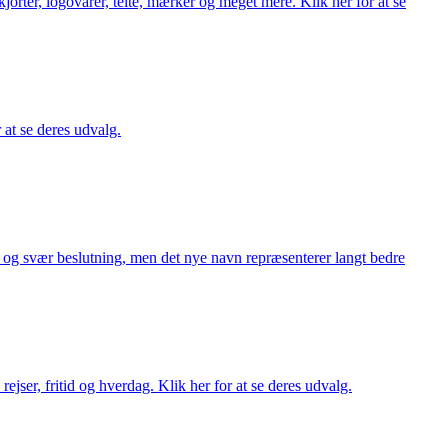
orter, logovarer, telte, mærker og meget mere. Klik her for at se
r at se deres udvalg.
or og svær beslutning, men det nye navn repræsenterer langt bedre
rejser, fritid og hverdag. Klik her for at se deres udvalg.