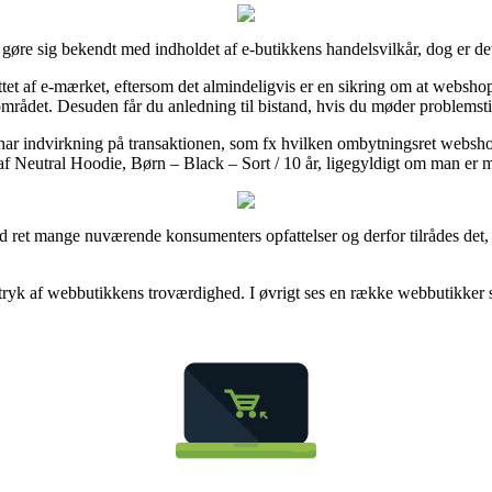
 gøre sig bekendt med indholdet af e-butikkens handelsvilkår, dog er det
tet af e-mærket, eftersom det almindeligvis er en sikring om at webshoppe
rådet. Desuden får du anledning til bistand, hvis du møder problemstil
 har indvirkning på transaktionen, som fx hvilken ombytningsret webshopp
af Neutral Hoodie, Børn – Black – Sort / 10 år, ligegyldigt om man er 
med ret mange nuværende konsumenters opfattelser og derfor tilrådes det
indtryk af webbutikkens troværdighed. I øvrigt ses en række webbutikker 