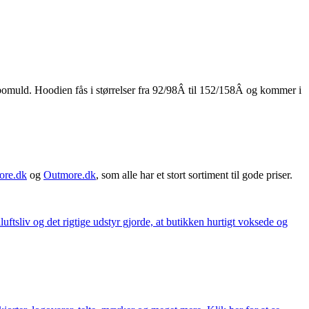
bomuld. Hoodien fås i størrelser fra 92/98Â til 152/158Â og kommer i
ore.dk
og
Outmore.dk
, som alle har et stort sortiment til gode priser.
iluftsliv og det rigtige udstyr gjorde, at butikken hurtigt voksede og