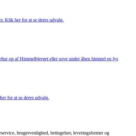
r. Klik her for at se deres udvalg.
keltur op af Himmelbjerget eller sove under åben himmel en lys
her for at se deres udvalg.
service, brugervenlighed, betingelser, leveringsformer og