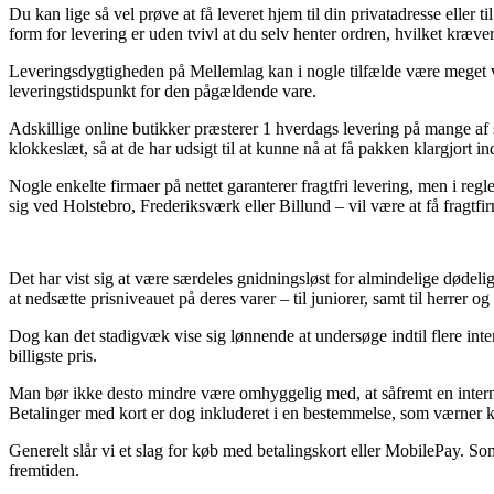
Du kan lige så vel prøve at få leveret hjem til din privatadresse elle
form for levering er uden tvivl at du selv henter ordren, hvilket kræve
Leveringsdygtigheden på Mellemlag kan i nogle tilfælde være meget vigt
leveringstidspunkt for den pågældende vare.
Adskillige online butikker præsterer 1 hverdags levering på mange af 
klokkeslæt, så at de har udsigt til at kunne nå at få pakken klargjort ind
Nogle enkelte firmaer på nettet garanterer fragtfri levering, men i re
sig ved Holstebro, Frederiksværk eller Billund – vil være at få fragtfirma
Det har vist sig at være særdeles gnidningsløst for almindelige dødelig
at nedsætte prisniveauet på deres varer – til juniorer, samt til herrer 
Dog kan det stadigvæk vise sig lønnende at undersøge indtil flere inter
billigste pris.
Man bør ikke desto mindre være omhyggelig med, at såfremt en internet
Betalinger med kort er dog inkluderet i en bestemmelse, som værner k
Generelt slår vi et slag for køb med betalingskort eller MobilePay. So
fremtiden.