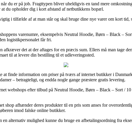
r til når du er på job. Fragttypen bliver uheldigvis en tand mere omkost
r at du opholder dig i kort afstand af netbutikkens bopæl.
ig i tilfælde af at man står og skal bruge dine nye varer om kort tid, s
shoppens varenumre, eksempelvis Neutral Hoodie, Børn – Black – Sort / 
en logistikpersonalet får fri.
glen afkræver det at der aftages for en præcis sum. Ellers må man tage d
et til at levere din bestilling til et udleveringssted.
e at finde information om priser på tværs af internet butikker i Danmark
og damer – betragteligt, og endda nogle gange præstere gratis levering.
net webshops efter tilbud på Neutral Hoodie, Børn – Black – Sort / 10 år
 shop afhænder deres produkter til en pris som anses for overordentlig 
øberen imod falske online butikker.
m en alternativ mulighed kunne du bruge en afbetalingsordning fra eksempe