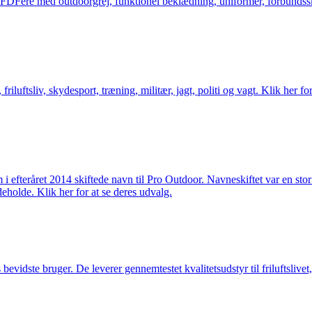
og FDFere med outdoorgrej, funktionel beklædning, uniformer, forbundsskj
friluftsliv, skydesport, træning, militær, jagt, politi og vagt. Klik her fo
m i efteråret 2014 skiftede navn til Pro Outdoor. Navneskiftet var en st
deholde. Klik her for at se deres udvalg.
idste bruger. De leverer gennemtestet kvalitetsudstyr til friluftslivet, 