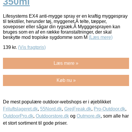
350ml
Lifesystems EX4 anti-mygge spray er en kraftig myggespray
til tekstiler, herunder tøj, myggenet,Â telte, tæpper,
soveposer eller sågar din rygsæk.Â Mygggesprayen kan
bruges som en af en række foranstaltninger, der skal
beskytte mod tropiske sygdomme som M
(Læs mere)
139
kr.
(Vis fragtpris)
Læs mere »
Køb nu »
De mest populære outdoor-webshops er i øjeblikket
Friluftslageret.dk
,
55Nord.dk
,
GrejFreak.dk
,
Pro-Outdoor.dk
,
OutdoorPro.dk
,
Outdoorstore.dk
og
Outmore.dk
, som alle har
et stort sortiment til gode priser.