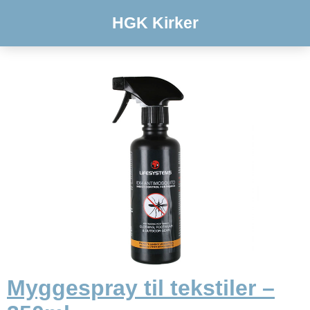
HGK Kirker
Myggespray til tekstiler –