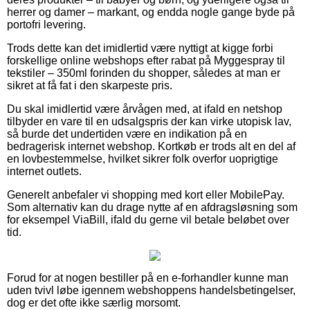
herrer og damer – markant, og endda nogle gange byde på
portofri levering.
Trods dette kan det imidlertid være nyttigt at kigge forbi
forskellige online webshops efter rabat på Myggespray til
tekstiler – 350ml forinden du shopper, således at man er
sikret at få fat i den skarpeste pris.
Du skal imidlertid være årvågen med, at ifald en netshop
tilbyder en vare til en udsalgspris der kan virke utopisk lav,
så burde det undertiden være en indikation på en
bedragerisk internet webshop. Kortkøb er trods alt en del af
en lovbestemmelse, hvilket sikrer folk overfor uoprigtige
internet outlets.
Generelt anbefaler vi shopping med kort eller MobilePay.
Som alternativ kan du drage nytte af en afdragsløsning som
for eksempel ViaBill, ifald du gerne vil betale beløbet over
tid.
Forud for at nogen bestiller på en e-forhandler kunne man
uden tvivl løbe igennem webshoppens handelsbetingelser,
dog er det ofte ikke særlig morsomt.