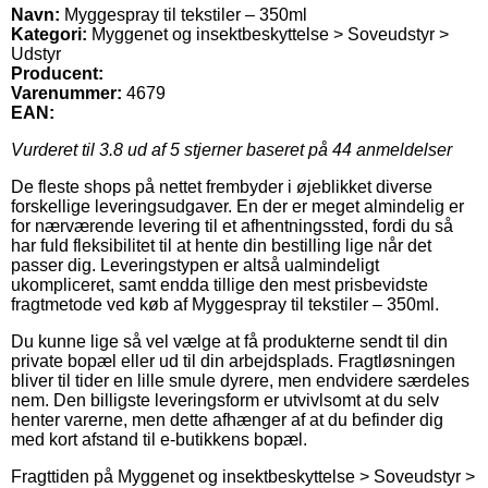
Navn:
Myggespray til tekstiler – 350ml
Kategori:
Myggenet og insektbeskyttelse > Soveudstyr >
Udstyr
Producent:
Varenummer:
4679
EAN:
Vurderet til
3.8
ud af 5 stjerner baseret på
44
anmeldelser
De fleste shops på nettet frembyder i øjeblikket diverse
forskellige leveringsudgaver. En der er meget almindelig er
for nærværende levering til et afhentningssted, fordi du så
har fuld fleksibilitet til at hente din bestilling lige når det
passer dig. Leveringstypen er altså ualmindeligt
ukompliceret, samt endda tillige den mest prisbevidste
fragtmetode ved køb af Myggespray til tekstiler – 350ml.
Du kunne lige så vel vælge at få produkterne sendt til din
private bopæl eller ud til din arbejdsplads. Fragtløsningen
bliver til tider en lille smule dyrere, men endvidere særdeles
nem. Den billigste leveringsform er utvivlsomt at du selv
henter varerne, men dette afhænger af at du befinder dig
med kort afstand til e-butikkens bopæl.
Fragttiden på Myggenet og insektbeskyttelse > Soveudstyr >