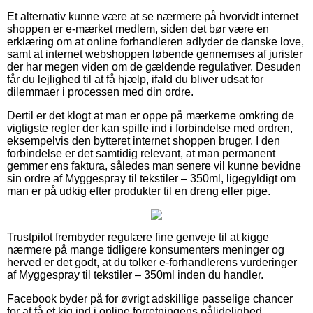
Et alternativ kunne være at se nærmere på hvorvidt internet
shoppen er e-mærket medlem, siden det bør være en
erklæring om at online forhandleren adlyder de danske love,
samt at internet webshoppen løbende gennemses af jurister
der har megen viden om de gældende regulativer. Desuden
får du lejlighed til at få hjælp, ifald du bliver udsat for
dilemmaer i processen med din ordre.
Dertil er det klogt at man er oppe på mærkerne omkring de
vigtigste regler der kan spille ind i forbindelse med ordren,
eksempelvis den bytteret internet shoppen bruger. I den
forbindelse er det samtidig relevant, at man permanent
gemmer ens faktura, således man senere vil kunne bevidne
sin ordre af Myggespray til tekstiler – 350ml, ligegyldigt om
man er på udkig efter produkter til en dreng eller pige.
Trustpilot frembyder regulære fine genveje til at kigge
nærmere på mange tidligere konsumenters meninger og
herved er det godt, at du tolker e-forhandlerens vurderinger
af Myggespray til tekstiler – 350ml inden du handler.
Facebook byder på for øvrigt adskillige passelige chancer
for at få et kig ind i online forretningens pålidelighed.