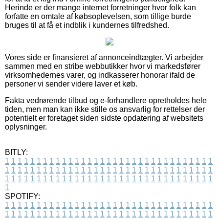
Herinde er der mange internet forretninger hvor folk kan
forfatte en omtale af købsoplevelsen, som tillige burde
bruges til at få et indblik i kundernes tilfredshed.
Vores side er finansieret af annonceindtægter. Vi arbejder
sammen med en stribe webbutikker hvor vi markedsfører
virksomhedernes varer, og indkasserer honorar ifald de
personer vi sender videre laver et køb.
Fakta vedrørende tilbud og e-forhandlere opretholdes hele
tiden, men man kan ikke stille os ansvarlig for rettelser der
potentielt er foretaget siden sidste opdatering af websitets
oplysninger.
BITLY:
1
1
1
1
1
1
1
1
1
1
1
1
1
1
1
1
1
1
1
1
1
1
1
1
1
1
1
1
1
1
1
1
1
1
1
1
1
1
1
1
1
1
1
1
1
1
1
1
1
1
1
1
1
1
1
1
1
1
1
1
1
1
1
1
1
1
1
1
1
1
1
1
1
1
1
1
1
1
1
1
1
1
1
1
1
1
1
1
1
1
1
1
1
1
1
1
1
1
1
1
SPOTIFY:
1
1
1
1
1
1
1
1
1
1
1
1
1
1
1
1
1
1
1
1
1
1
1
1
1
1
1
1
1
1
1
1
1
1
1
1
1
1
1
1
1
1
1
1
1
1
1
1
1
1
1
1
1
1
1
1
1
1
1
1
1
1
1
1
1
1