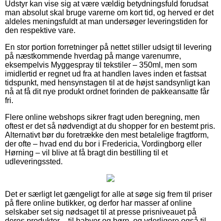
Udstyr kan vise sig at være vældig betydningsfuld forudsat
man absolut skal bruge varerne om kort tid, og herved er det
aldeles meningsfuldt at man undersøger leveringstiden for
den respektive vare.
En stor portion forretninger på nettet stiller udsigt til levering
på næstkommende hverdag på mange varenumre,
eksempelvis Myggespray til tekstiler – 350ml, men som
imidlertid er regnet ud fra at handlen laves inden et fastsat
tidspunkt, med hensynstagen til at de højst sandsynligt kan
nå at få dit nye produkt ordnet forinden de pakkeansatte får
fri.
Flere online webshops sikrer fragt uden beregning, men
oftest er det så nødvendigt at du shopper for en bestemt pris.
Alternativt bør du foretrække den mest betalelige fragtform,
der ofte – hvad end du bor i Fredericia, Vordingborg eller
Hørning – vil blive at få bragt din bestilling til et
udleveringssted.
Det er særligt let gængeligt for alle at søge sig frem til priser
på flere online butikker, og derfor har masser af online
selskaber set sig nødsaget til at presse prisniveauet på
deres produkter – til babyer og børn, og yderligere også til