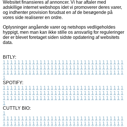
Websitet finansieres af annoncer. Vi har aftaler med
adskillige internet webshops idet vi promoverer deres varer,
og indhenter provision forudsat en af de besøgende på
vores side realiserer en ordre.
Oplysninger angående varer og netshops vedligeholdes
hyppigt, men man kan ikke stille os ansvarlig for reguleringer
der er blevet foretaget siden sidste opdatering af websitets
data.
BITLY:
1
1
1
1
1
1
1
1
1
1
1
1
1
1
1
1
1
1
1
1
1
1
1
1
1
1
1
1
1
1
1
1
1
1
1
1
1
1
1
1
1
1
1
1
1
1
1
1
1
1
1
1
1
1
1
1
1
1
1
1
1
1
1
1
1
1
1
1
1
1
1
1
1
1
1
1
1
1
1
1
1
1
1
1
1
1
1
1
1
1
1
1
1
1
1
1
1
1
1
1
SPOTIFY:
1
1
1
1
1
1
1
1
1
1
1
1
1
1
1
1
1
1
1
1
1
1
1
1
1
1
1
1
1
1
1
1
1
1
1
1
1
1
1
1
1
1
1
1
1
1
1
1
1
1
1
1
1
1
1
1
1
1
1
1
1
1
1
1
1
1
1
1
1
1
1
1
1
1
1
1
1
1
1
1
1
1
1
1
1
1
1
1
1
1
1
1
1
1
1
1
1
1
1
1
CUTTLY BIO:
1
1
1
1
1
1
1
1
1
1
1
1
1
1
1
1
1
1
1
1
1
1
1
1
1
1
1
1
1
1
1
1
1
1
1
1
1
1
1
1
1
1
1
1
1
1
1
1
1
1
1
1
1
1
1
1
1
1
1
1
1
1
1
1
1
1
1