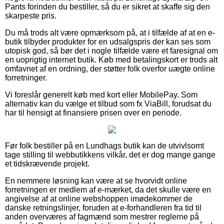
Pants forinden du bestiller, så du er sikret at skaffe sig den
skarpeste pris.
Du må trods alt være opmærksom på, at i tilfælde af at en e-
butik tilbyder produkter for en udsalgspris der kan ses som
utopisk god, så bør det i nogle tilfælde være et faresignal om
en uoprigtig internet butik. Køb med betalingskort er trods alt
omfavnet af en ordning, der støtter folk overfor uægte online
forretninger.
Vi foreslår generelt køb med kort eller MobilePay. Som
alternativ kan du vælge et tilbud som fx ViaBill, forudsat du
har til hensigt at finansiere prisen over en periode.
Før folk bestiller på en Lundhags butik kan de utvivlsomt
tage stilling til webbutikkens vilkår, det er dog mange gange
et tidskrævende projekt.
En nemmere løsning kan være at se hvorvidt online
forretningen er medlem af e-mærket, da det skulle være en
angivelse af at online webshoppen imødekommer de
danske retningslinjer, foruden at e-forhandleren fra tid til
anden overværes af fagmænd som mestrer reglerne på