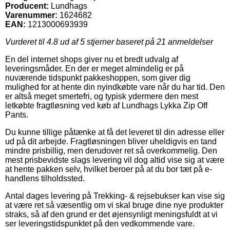
Producent:
Lundhags
Varenummer:
1624682
EAN:
1213000693939
Vurderet til
4.8
ud af 5 stjerner baseret på
21
anmeldelser
En del internet shops giver nu et bredt udvalg af
leveringsmåder. En der er meget almindelig er på
nuværende tidspunkt pakkeshoppen, som giver dig
mulighed for at hente din nyindkøbte vare når du har tid. Den
er altså meget smertefri, og typisk ydermere den mest
letkøbte fragtløsning ved køb af Lundhags Lykka Zip Off
Pants.
Du kunne tillige påtænke at få det leveret til din adresse eller
ud på dit arbejde. Fragtløsningen bliver uheldigvis en tand
mindre prisbillig, men derudover ret så overkommelig. Den
mest prisbevidste slags levering vil dog altid vise sig at være
at hente pakken selv, hvilket beroer på at du bor tæt på e-
handlens tilholdssted.
Antal dages levering på Trekking- & rejsebukser kan vise sig
at være ret så væsentlig om vi skal bruge dine nye produkter
straks, så af den grund er det øjensynligt meningsfuldt at vi
ser leveringstidspunktet på den vedkommende vare.