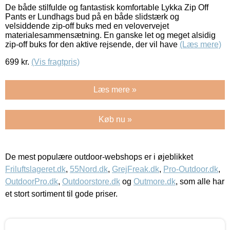
De både stilfulde og fantastisk komfortable Lykka Zip Off
Pants er Lundhags bud på en både slidstærk og
velsiddende zip-off buks med en velovervejet
materialesammensætning. En ganske let og meget alsidig
zip-off buks for den aktive rejsende, der vil have
(Læs mere)
699
kr.
(Vis fragtpris)
Læs mere »
Køb nu »
De mest populære outdoor-webshops er i øjeblikket
Friluftslageret.dk
,
55Nord.dk
,
GrejFreak.dk
,
Pro-Outdoor.dk
,
OutdoorPro.dk
,
Outdoorstore.dk
og
Outmore.dk
, som alle har
et stort sortiment til gode priser.