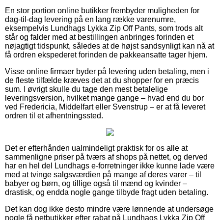
En stor portion online butikker frembyder muligheden for
dag-til-dag levering på en lang række varenumre,
eksempelvis Lundhags Lykka Zip Off Pants, som trods alt
står og falder med at bestillingen anbringes forinden et
nøjagtigt tidspunkt, således at de højst sandsynligt kan nå at
få ordren ekspederet forinden de pakkeansatte tager hjem.
Visse online firmaer byder på levering uden betaling, men i
de fleste tilfælde kræves det at du shopper for en præcis
sum. I øvrigt skulle du tage den mest betalelige
leveringsversion, hvilket mange gange – hvad end du bor
ved Fredericia, Middelfart eller Svenstrup – er at få leveret
ordren til et afhentningssted.
Det er efterhånden ualmindeligt praktisk for os alle at
sammenligne priser på tværs af shops på nettet, og derved
har en hel del Lundhags e-forretninger ikke kunne lade være
med at tvinge salgsværdien på mange af deres varer – til
babyer og børn, og tillige også til mænd og kvinder –
drastisk, og endda nogle gange tilbyde fragt uden betaling.
Det kan dog ikke desto mindre være lønnende at undersøge
nogle få netbutikker efter rabat på Lundhags Lykka Zip Off