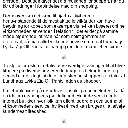
området. Desuden giver det dig mulighed for support, når du
får udfordringer i forbindelse med din shopping.
Derudover kan det være til hjælp at køberen er
hensynstagende til de mest aktuelle vilkår der kan have
betydning for købet, som eksempelvis hvilken bytteret online
virksomheden anvender. I relation til det er det på samme
måde afgørende, at man når som helst gemmer sin
ordremail, så man altid vil kunne bevise ordren af Lundhags
Lykka Zip Off Pants, uafhængig om du er mand eller kvinde.
Trustpilot præsterer relativt ønskværdige løsninger til at blive
klogere på diverse nuværende brugeres betragtninger og
derved er det klogt, at du efterforsker netshoppens omtaler af
Lundhags Lykka Zip Off Pants inden du shopper.
Facebook byder på derudover absolut pæne metoder til at få
en idé om e-shoppens pålidelighed. Herinde ser vi nogle
internet butikker hvor folk kan offentliggøre en evaluering af
virksomhedens service, hvilket tilmed kan bruges til at afveje
kundernes tilfredshed.