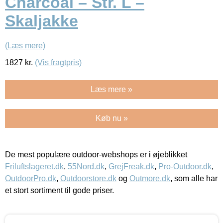
Charcoal – Str. L –
Skaljakke
(Læs mere)
1827
kr.
(Vis fragtpris)
Læs mere »
Køb nu »
De mest populære outdoor-webshops er i øjeblikket
Friluftslageret.dk
,
55Nord.dk
,
GrejFreak.dk
,
Pro-Outdoor.dk
,
OutdoorPro.dk
,
Outdoorstore.dk
og
Outmore.dk
, som alle har
et stort sortiment til gode priser.