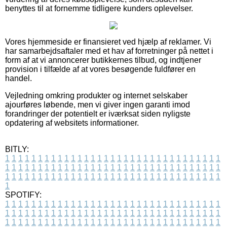
benyttes til at fornemme tidligere kunders oplevelser.
Vores hjemmeside er finansieret ved hjælp af reklamer. Vi
har samarbejdsaftaler med et hav af forretninger på nettet i
form af at vi annoncerer butikkernes tilbud, og indtjener
provision i tilfælde af at vores besøgende fuldfører en
handel.
Vejledning omkring produkter og internet selskaber
ajourføres løbende, men vi giver ingen garanti imod
forandringer der potentielt er iværksat siden nyligste
opdatering af websitets informationer.
BITLY:
1
1
1
1
1
1
1
1
1
1
1
1
1
1
1
1
1
1
1
1
1
1
1
1
1
1
1
1
1
1
1
1
1
1
1
1
1
1
1
1
1
1
1
1
1
1
1
1
1
1
1
1
1
1
1
1
1
1
1
1
1
1
1
1
1
1
1
1
1
1
1
1
1
1
1
1
1
1
1
1
1
1
1
1
1
1
1
1
1
1
1
1
1
1
1
1
1
1
1
1
SPOTIFY:
1
1
1
1
1
1
1
1
1
1
1
1
1
1
1
1
1
1
1
1
1
1
1
1
1
1
1
1
1
1
1
1
1
1
1
1
1
1
1
1
1
1
1
1
1
1
1
1
1
1
1
1
1
1
1
1
1
1
1
1
1
1
1
1
1
1
1
1
1
1
1
1
1
1
1
1
1
1
1
1
1
1
1
1
1
1
1
1
1
1
1
1
1
1
1
1
1
1
1