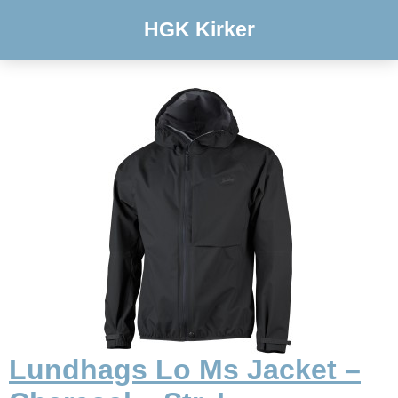
HGK Kirker
Lundhags Lo Ms Jacket –