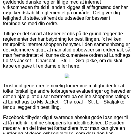
gældende danske regler, tillige med at internet
virksomheden fra tid til anden kigges til af fagmænd der har
nøje kendskab til reglementet på området. Det giver dig
lejlighed til støtte, såfremt du udsættes for besvær i
forbindelse med din ordre.
Tillige er det smart at køber er obs på de grundlæggende
reglementer der har betydning for bestillingen, fx hvilken
returpolitik internet shoppen benytter. I den sammenhæng er
det ydermere vigtigt, at man altid opbevarer sin ordremail, så
man fremadrettet vil kunne dokumentere ordren af Lundhags
Lo Ms Jacket – Charcoal – Str. L – Skaljakke, om du skal
købe en gave til en dame eller herre.
Trustpilot genererer temmelig fornemme muligheder for at
tolke forskellige andre forbrugeres evalueringer og herved er
det en hjælp, at du ser nærmere på online shoppens ratings
af Lundhags Lo Ms Jacket – Charcoal – Str. L – Skaljakke
før du lægger din bestilling.
Facebook tilbyder dig tilsvarende absolut gode løsninger til
at få indblik i online shoppens kundetilfredshed. Desuden
møder vi en del internet forhandlere hvor man kan give en
vurdering af deres købsoplevelse, som desuden kan