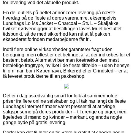
for levering ved det aktuelle produkt.
En del outlets på nettet annoncerer levering på næste
hverdag på de fleste af deres varenumre, eksempelvis
Lundhags Lo Ms Jacket – Charcoal – Str. L – Skaljakke,
hvilket nødvendiggør at bestillingen laves før et besluttet
tidspunkt, så de med sikkerhed kan nå at få pakken
ekspederet forinden medarbejderne får fri.
Indtil flere online virksomheder garanterer fragt uden
beregning, men oftest er det betinget af at der indkøbes for et
bestemt beløb. Alternativt bør man foretrække den mest
betalelige fragttype, hvilket i de fleste tilfælde – uden hensyn
til om man bor i København, Birkerød eller Grindsted – er at
få leveret produkterne til en pakkeshop.
Det er i dag usædvanlig smart for folk at sammenholde
priser fra flere online selskaber, og til tak har langt de fleste
Lundhags internet firmaer været presset til at at tvinge
salgspriserne på deres produkter – til drenge og piger, men
ligeledes til mænd og kvinder – markant, og endda nogle
gange byde på gratis levering.
Derfor kan det til hver en tid være lukrativt at checke nogle