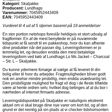
Kategori:
Skaljakke
Producent:
Lundhags
Varenummer:
7045952443409
EAN:
7045952443409
Vurderet til
4
ud af 5 stjerner baseret på
19
anmeldelser
En stor portion netshops foreslår heldigvis et stort udvalg af
fragtformer. En af de mest benyttede er på nuværende
tidspunkt at få sendt til en pakkeshop, hvor du kan afhente
dine produkter når det passer dig. Leveringsformen er jo
temmelig let, og desuden endda den mest betalelige
leveringsform ved køb af Lundhags Lo Ms Jacket – Charcoal
– Str. L – Skaljakke.
Du kunne ydermere forsøge at vælge at få leveret til din
bolig eller til hvor du arbejder. Fragtmuligheden bliver godt
nok en anelse mindre prisbillig, men endda usædvanlig let.
Den prisbilligste mulighed for fragt vil dog i de fleste tilfælde
være at hente ordren selv, hvilket dog betinges af at du bor i
nærheden af internet firmaets adresse.
Leveringstidspunktet på Skaljakke er naturligvis ekstremt
aktuel om vi skal bruge dine nye varer om kort tid, og af den
grund er det nemlig på sin plads at vi checker tidshorisonten