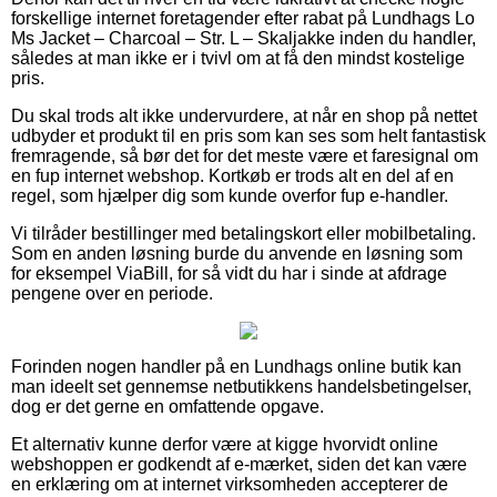
forskellige internet foretagender efter rabat på Lundhags Lo
Ms Jacket – Charcoal – Str. L – Skaljakke inden du handler,
således at man ikke er i tvivl om at få den mindst kostelige
pris.
Du skal trods alt ikke undervurdere, at når en shop på nettet
udbyder et produkt til en pris som kan ses som helt fantastisk
fremragende, så bør det for det meste være et faresignal om
en fup internet webshop. Kortkøb er trods alt en del af en
regel, som hjælper dig som kunde overfor fup e-handler.
Vi tilråder bestillinger med betalingskort eller mobilbetaling.
Som en anden løsning burde du anvende en løsning som
for eksempel ViaBill, for så vidt du har i sinde at afdrage
pengene over en periode.
Forinden nogen handler på en Lundhags online butik kan
man ideelt set gennemse netbutikkens handelsbetingelser,
dog er det gerne en omfattende opgave.
Et alternativ kunne derfor være at kigge hvorvidt online
webshoppen er godkendt af e-mærket, siden det kan være
en erklæring om at internet virksomheden accepterer de