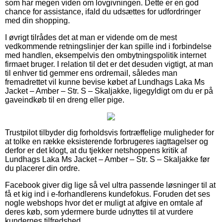
som har megen viden om lovgivningen. Dette er en god
chance for assistance, ifald du udsættes for udfordringer
med din shopping.
I øvrigt tilrådes det at man er vidende om de mest
vedkommende retningslinjer der kan spille ind i forbindelse
med handlen, eksempelvis den ombytningspolitik internet
firmaet bruger. I relation til det er det desuden vigtigt, at man
til enhver tid gemmer ens ordremail, således man
fremadrettet vil kunne bevise købet af Lundhags Laka Ms
Jacket – Amber – Str. S – Skaljakke, ligegyldigt om du er på
gaveindkøb til en dreng eller pige.
Trustpilot tilbyder dig forholdsvis fortræffelige muligheder for
at tolke en række eksisterende forbrugeres iagttagelser og
derfor er det klogt, at du tjekker netshoppens kritik af
Lundhags Laka Ms Jacket – Amber – Str. S – Skaljakke før
du placerer din ordre.
Facebook giver dig lige så vel ultra passende løsninger til at
få et kig ind i e-forhandlerens kundefokus. Foruden det ses
nogle webshops hvor det er muligt at afgive en omtale af
deres køb, som ydermere burde udnyttes til at vurdere
kundernes tilfredshed.