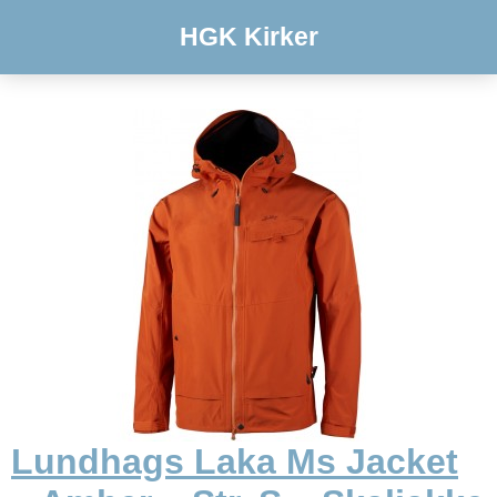
HGK Kirker
Lundhags Laka Ms Jacket