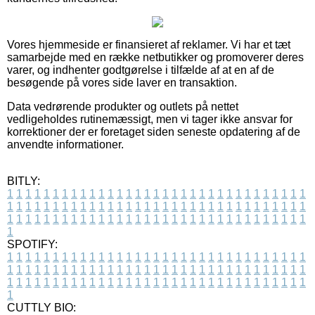
Vores hjemmeside er finansieret af reklamer. Vi har et tæt
samarbejde med en række netbutikker og promoverer deres
varer, og indhenter godtgørelse i tilfælde af at en af de
besøgende på vores side laver en transaktion.
Data vedrørende produkter og outlets på nettet
vedligeholdes rutinemæssigt, men vi tager ikke ansvar for
korrektioner der er foretaget siden seneste opdatering af de
anvendte informationer.
BITLY:
1
1
1
1
1
1
1
1
1
1
1
1
1
1
1
1
1
1
1
1
1
1
1
1
1
1
1
1
1
1
1
1
1
1
1
1
1
1
1
1
1
1
1
1
1
1
1
1
1
1
1
1
1
1
1
1
1
1
1
1
1
1
1
1
1
1
1
1
1
1
1
1
1
1
1
1
1
1
1
1
1
1
1
1
1
1
1
1
1
1
1
1
1
1
1
1
1
1
1
1
SPOTIFY:
1
1
1
1
1
1
1
1
1
1
1
1
1
1
1
1
1
1
1
1
1
1
1
1
1
1
1
1
1
1
1
1
1
1
1
1
1
1
1
1
1
1
1
1
1
1
1
1
1
1
1
1
1
1
1
1
1
1
1
1
1
1
1
1
1
1
1
1
1
1
1
1
1
1
1
1
1
1
1
1
1
1
1
1
1
1
1
1
1
1
1
1
1
1
1
1
1
1
1
1
CUTTLY BIO: