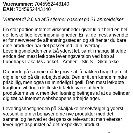
Varenummer:
7045952443140
EAN:
7045952443140
Vurderet til
3.6
ud af 5 stjerner baseret på
21
anmeldelser
En stor portion internet virksomheder giver til alt held en hel
del forskellige leveringsmuligheder. En af de mest anvendte
er for nærværende afhentningssteder, og så henter du bare
dine produkter når det passer ind i din hverdag.
Leveringsmetoden er altså yderst let, samt i mange tilfælde
endda den mest letkøbte leveringsversion ved køb af
Lundhags Laka Ms Jacket – Amber – Str. S – Skaljakke.
Du burde på samme måde prøve at få pakken bragt hjem til
dig eller ud på din arbejdsplads. Den er tit en kende mindre
prisbillig, men også ualmindeligt ligetil. Den mest letkøbte
fragtform vil dog i de fleste tilfælde være at hente
produkterne selv, men den løsning betinges af at du befinder
dig tæt på internet webshoppens arbejdslager.
Leveringshastigheden på Skaljakke er selvfølgelig yderst
væsentlig om vi behøver dine nye produkter med det
samme, og herved er det ganske relevant at man efterser
leveringstidspunktet på det respektive produkt.