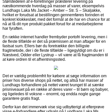
Størstedelen af e-forretninger præsterer levering på
næstkommende hverdag på masser af varer, eksempelvis
Lundhags Laka Ms Jacket – Amber – Str. S – Skaljakke,
hvilket er forudsat at bestillingen gennemføres forinden et
konkret klokkeslæt, med det formål at de har en chance for at
nå at få dit nye produkt pakket forud for at medarbejderne
har fyraften.
En række internet handler frembyder portofri levering, men i
de fleste tilfælde er det så præmissen at man aftager for en
fastsat sum. Ellers bør du foretrække den billigste
fragtmetode, der i de fleste tilfælde – ligegyldigt om du er i
Næstved, Odder eller Lystrup – vil være at få fragtmanden til
at køre ordren til et afhentningssted.
Det er vældig problemfrit for købere at søge information om
priser hos diverse shops på nettet, og altså har masser af
Lundhags forhandlere på nettet været tvunget til at sænke
prisniveauet på en række af deres varer – til børn og babyer,
og ligeledes til voksne – enormt, og endda nogle gange
garantere gratis fragt.
Derfor kan det immervæk vise sig udbytterigt at efterprøve
visse e-forhandlere efter udsalg på Lundhags Laka Ms