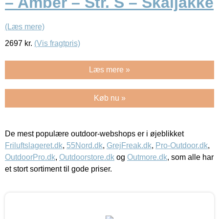
– Amber – Str. S – Skaljakke
(Læs mere)
2697
kr.
(Vis fragtpris)
Læs mere »
Køb nu »
De mest populære outdoor-webshops er i øjeblikket
Friluftslageret.dk
,
55Nord.dk
,
GrejFreak.dk
,
Pro-Outdoor.dk
,
OutdoorPro.dk
,
Outdoorstore.dk
og
Outmore.dk
, som alle har
et stort sortiment til gode priser.