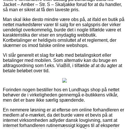
Jacket – Amber – Str. S – Skaljakke forud for at du handler,
så man er sikret at få den laveste pris.
Man skal ikke desto mindre være obs på, at ifald en butik på
nettet markedsfører varer til salg for en salgspris der virker
uendeligt overkommelig, burde det i nogle tilfælde være et
karakteristika der viser en snydagtig webbutik.
Kortbetalinger er heldigvis omsluttet af et reglement, der
skærmer os imod falske online webshops.
Vi slår generelt et slag for køb med betalingskort eller
betalinger med mobilen. Som alternativ kan du bruge en
afdragsordning som f.eks. ViaBill, i tilfælde af at du agter at
betale beløbet over tid.
Forinden nogen bestiller hos en Lundhags shop på nettet
behøver de i virkeligheden gennemgå e-butikkens vilkår,
men det er bare ikke særlig spændende.
En nemmere løsning er at efterse om online forhandleren er
medlem af e-mærket, da det burde være et bevis på at
internet virksomheden adlyder dansk lovgivning, samt at
internet forhandleren rutinemæssigt kigges til af eksperter