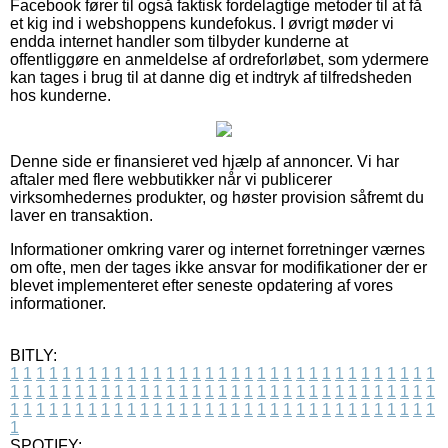
Facebook fører til også faktisk fordelagtige metoder til at få
et kig ind i webshoppens kundefokus. I øvrigt møder vi
endda internet handler som tilbyder kunderne at
offentliggøre en anmeldelse af ordreforløbet, som ydermere
kan tages i brug til at danne dig et indtryk af tilfredsheden
hos kunderne.
Denne side er finansieret ved hjælp af annoncer. Vi har
aftaler med flere webbutikker når vi publicerer
virksomhedernes produkter, og høster provision såfremt du
laver en transaktion.
Informationer omkring varer og internet forretninger værnes
om ofte, men der tages ikke ansvar for modifikationer der er
blevet implementeret efter seneste opdatering af vores
informationer.
BITLY:
1
1
1
1
1
1
1
1
1
1
1
1
1
1
1
1
1
1
1
1
1
1
1
1
1
1
1
1
1
1
1
1
1
1
1
1
1
1
1
1
1
1
1
1
1
1
1
1
1
1
1
1
1
1
1
1
1
1
1
1
1
1
1
1
1
1
1
1
1
1
1
1
1
1
1
1
1
1
1
1
1
1
1
1
1
1
1
1
1
1
1
1
1
1
1
1
1
1
1
1
SPOTIFY: