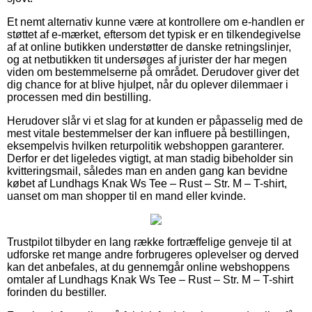
Et nemt alternativ kunne være at kontrollere om e-handlen er
støttet af e-mærket, eftersom det typisk er en tilkendegivelse
af at online butikken understøtter de danske retningslinjer,
og at netbutikken tit undersøges af jurister der har megen
viden om bestemmelserne på området. Derudover giver det
dig chance for at blive hjulpet, når du oplever dilemmaer i
processen med din bestilling.
Herudover slår vi et slag for at kunden er påpasselig med de
mest vitale bestemmelser der kan influere på bestillingen,
eksempelvis hvilken returpolitik webshoppen garanterer.
Derfor er det ligeledes vigtigt, at man stadig bibeholder sin
kvitteringsmail, således man en anden gang kan bevidne
købet af Lundhags Knak Ws Tee – Rust – Str. M – T-shirt,
uanset om man shopper til en mand eller kvinde.
Trustpilot tilbyder en lang række fortræffelige genveje til at
udforske ret mange andre forbrugeres oplevelser og derved
kan det anbefales, at du gennemgår online webshoppens
omtaler af Lundhags Knak Ws Tee – Rust – Str. M – T-shirt
forinden du bestiller.