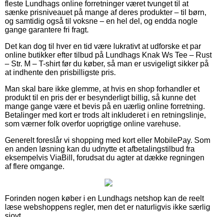
fleste Lundhags online forretninger været tvunget til at
sænke prisniveauet på mange af deres produkter – til børn,
og samtidig også til voksne – en hel del, og endda nogle
gange garantere fri fragt.
Det kan dog til hver en tid være lukrativt at udforske et par
online butikker efter tilbud på Lundhags Knak Ws Tee – Rust
– Str. M – T-shirt før du køber, så man er usvigeligt sikker på
at indhente den prisbilligste pris.
Man skal bare ikke glemme, at hvis en shop forhandler et
produkt til en pris der er besynderligt billig, så kunne det
mange gange være et bevis på en uærlig online forretning.
Betalinger med kort er trods alt inkluderet i en retningslinje,
som værner folk overfor uoprigtige online varehuse.
Generelt foreslår vi shopping med kort eller MobilePay. Som
en anden løsning kan du udnytte et afbetalingstilbud fra
eksempelvis ViaBill, forudsat du agter at dække regningen
af flere omgange.
Forinden nogen køber i en Lundhags netshop kan de reelt
læse webshoppens regler, men det er naturligvis ikke særlig
sjovt.