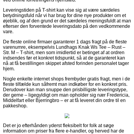
Leveringstiden på T-shirt kan vise sig at være særdeles
betydningsfuld når vi har brug for dine nye produkter om et
øjeblik, og af den grund er det særdeles meningsfuldt at man
efterser den forventede leveringsdato på den vedkommende
vare.
De fleste online firmaer garanterer 1 dags fragt på de fleste
varenumre, eksempelvis Lundhags Knak Ws Tee – Rust –
Str. M – T-shirt, men som imidlertid er betinget af at ordren
indsendes før et konkret tidspunkt, så at de garanteret kan
nå at få bestillingen skippet afsted forinden personalet tager
hjem.
Nogle enkelte internet shops frembyder gratis fragt, men i de
fleste tilfælde kun såfremt man indkøber for en konkret pris.
Derudover kan man snuppe den prisbilligste leveringstype,
der gerne – ligegyldigt om man opholder sig nær Fredericia,
Middelfart eller Bjerringbro – er at få leveret din ordre til en
pakkeshop.
Det er jo efterhånden yderst fleksibelt for folk at søge
information om priser fra flere e-handler, og herved har de