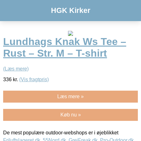
HGK Kirker
Lundhags Knak Ws Tee –
Rust – Str. M – T-shirt
(Læs mere)
336
kr.
(Vis fragtpris)
Læs mere »
Køb nu »
De mest populære outdoor-webshops er i øjeblikket
Friluftslageret.dk
,
55Nord.dk
,
GrejFreak.dk
,
Pro-Outdoor.dk
,