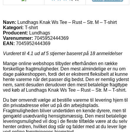
Navn:
Lundhags Knak Ws Tee – Rust – Str. M – T-shirt
Kategori:
T-shirt
Producent:
Lundhags
Varenummer:
7045952444369
EAN:
7045952444369
Vurderet til
4.1
ud af 5 stjerner baseret på
18
anmeldelser
Mange online webshops tilbyder efterhånden en række
forskellige fragtmuligheder. Den mest almindelige er nu om
dage pakkeshoppen, fordi det er ekstremt fleksibelt at kunne
hente varerne når det passer dig bedst. Den er nemlig yderst
nem, samt desuden derudover den mest betalelige fragttype
ved køb af Lundhags Knak Ws Tee – Rust – Str. M – T-shirt.
Du bør omvendt vælge at bestille varerne til levering hjem til
din privatadresse eller ud på din arbejdsplads.
Fragtmuligheden bliver undertiden en kende dyrere, men til
gengæld usædvanlig hensigtsmæssig. Den mest betalelige
leveringsmulighed vil dog i de fleste tilfælde være at du selv
henter ordren, hvilket dog står og falder med at du lever lige
ved online forretningens hjemsted.