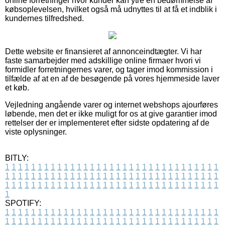
online forretninger hvor kunder kan ytre en bedømmelse af
købsoplevelsen, hvilket også må udnyttes til at få et indblik i
kundernes tilfredshed.
Dette website er finansieret af annonceindtægter. Vi har
faste samarbejder med adskillige online firmaer hvori vi
formidler forretningernes varer, og tager imod kommission i
tilfælde af at en af de besøgende på vores hjemmeside laver
et køb.
Vejledning angående varer og internet webshops ajourføres
løbende, men det er ikke muligt for os at give garantier imod
rettelser der er implementeret efter sidste opdatering af de
viste oplysninger.
BITLY:
1
1
1
1
1
1
1
1
1
1
1
1
1
1
1
1
1
1
1
1
1
1
1
1
1
1
1
1
1
1
1
1
1
1
1
1
1
1
1
1
1
1
1
1
1
1
1
1
1
1
1
1
1
1
1
1
1
1
1
1
1
1
1
1
1
1
1
1
1
1
1
1
1
1
1
1
1
1
1
1
1
1
1
1
1
1
1
1
1
1
1
1
1
1
1
1
1
1
1
1
SPOTIFY:
1
1
1
1
1
1
1
1
1
1
1
1
1
1
1
1
1
1
1
1
1
1
1
1
1
1
1
1
1
1
1
1
1
1
1
1
1
1
1
1
1
1
1
1
1
1
1
1
1
1
1
1
1
1
1
1
1
1
1
1
1
1
1
1
1
1