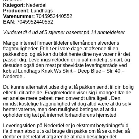
Kategori:
Nederdel
Producent:
Lundhags
Varenummer:
7045952440552
EAN:
7045952440552
Vurderet til
4
ud af 5 stjerner baseret på
14
anmeldelser
Mange internet firmaer tildeler efterhånden alverdens
fragtmuligheder. Et hit er i vore dage at afsende til en
pakkeshop, og så kan du blot hente dine nye varer når det
passer dig. Leveringsmetoden er jo ualmindeligt smart, og
desuden også den mest prisbevidste leveringsmåde ved
køb af Lundhags Knak Ws Skirt – Deep Blue – Str. 40 –
Nederdel.
Du kunne alternativt udse dig at få pakken sendt til din bolig
eller til dit arbejde. Fragtmetoden viser sig i mange tilfælde
en anelse mere pebret, men omvendt ultra ligetil. Den
mindst kostelige fragtmulighed vil dog altid være at du selv
henter varerne, men den mulighed betinges af at du
opholder dig tæt på internet forhandlerens hjemsted.
Leveringstiden på Nederdel er jo ekstremt betydningsfuld
ifald man absolut skal bruge din pakke om få sekunder, så
derfor er det relativt afgørende at man besigtiger det