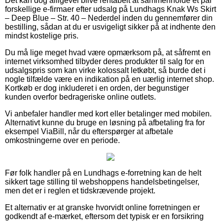
Det kan dog alligevel blive rentabelt at sammenholde et par
forskellige e-firmaer efter udsalg på Lundhags Knak Ws Skirt
– Deep Blue – Str. 40 – Nederdel inden du gennemfører din
bestilling, sådan at du er usvigeligt sikker på at indhente den
mindst kostelige pris.
Du må lige meget hvad være opmærksom på, at såfremt en
internet virksomhed tilbyder deres produkter til salg for en
udsalgspris som kan virke kolossalt letkøbt, så burde det i
nogle tilfælde være en indikation på en uærlig internet shop.
Kortkøb er dog inkluderet i en orden, der begunstiger
kunden overfor bedrageriske online outlets.
Vi anbefaler handler med kort eller betalinger med mobilen.
Alternativt kunne du bruge en løsning på afbetaling fra for
eksempel ViaBill, når du efterspørger at afbetale
omkostningerne over en periode.
Før folk handler på en Lundhags e-forretning kan de helt
sikkert tage stilling til webshoppens handelsbetingelser,
men det er i reglen et tidskrævende projekt.
Et alternativ er at granske hvorvidt online forretningen er
godkendt af e-mærket, eftersom det typisk er en forsikring