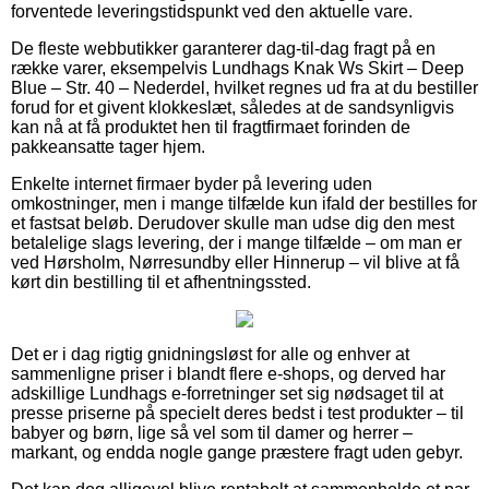
forventede leveringstidspunkt ved den aktuelle vare.
De fleste webbutikker garanterer dag-til-dag fragt på en
række varer, eksempelvis Lundhags Knak Ws Skirt – Deep
Blue – Str. 40 – Nederdel, hvilket regnes ud fra at du bestiller
forud for et givent klokkeslæt, således at de sandsynligvis
kan nå at få produktet hen til fragtfirmaet forinden de
pakkeansatte tager hjem.
Enkelte internet firmaer byder på levering uden
omkostninger, men i mange tilfælde kun ifald der bestilles for
et fastsat beløb. Derudover skulle man udse dig den mest
betalelige slags levering, der i mange tilfælde – om man er
ved Hørsholm, Nørresundby eller Hinnerup – vil blive at få
kørt din bestilling til et afhentningssted.
Det er i dag rigtig gnidningsløst for alle og enhver at
sammenligne priser i blandt flere e-shops, og derved har
adskillige Lundhags e-forretninger set sig nødsaget til at
presse priserne på specielt deres bedst i test produkter – til
babyer og børn, lige så vel som til damer og herrer –
markant, og endda nogle gange præstere fragt uden gebyr.