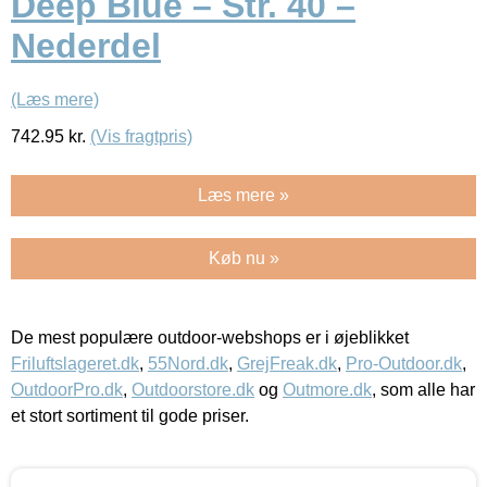
Deep Blue – Str. 40 –
Nederdel
(Læs mere)
742.95
kr.
(Vis fragtpris)
Læs mere »
Køb nu »
De mest populære outdoor-webshops er i øjeblikket
Friluftslageret.dk
,
55Nord.dk
,
GrejFreak.dk
,
Pro-Outdoor.dk
,
OutdoorPro.dk
,
Outdoorstore.dk
og
Outmore.dk
, som alle har
et stort sortiment til gode priser.