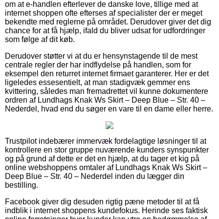
om at e-handlen efterlever de danske love, tillige med at
internet shoppen ofte efterses af specialister der er meget
bekendte med reglerne på området. Derudover giver det dig
chance for at få hjælp, ifald du bliver udsat for udfordringer
som følge af dit køb.
Derudover støtter vi at du er hensynstagende til de mest
centrale regler der har indflydelse på handlen, som for
eksempel den returret internet firmaet garanterer. Her er det
ligeledes essesentielt, at man stadigvæk gemmer ens
kvittering, således man fremadrettet vil kunne dokumentere
ordren af Lundhags Knak Ws Skirt – Deep Blue – Str. 40 –
Nederdel, hvad end du søger en vare til en dame eller herre.
Trustpilot indebærer immervæk fordelagtige løsninger til at
kontrollere en stor gruppe nuværende kunders synspunkter
og på grund af dette er det en hjælp, at du tager et kig på
online webshoppens omtaler af Lundhags Knak Ws Skirt –
Deep Blue – Str. 40 – Nederdel inden du lægger din
bestilling.
Facebook giver dig desuden rigtig pæne metoder til at få
indblik i internet shoppens kundefokus. Herinde ses faktisk