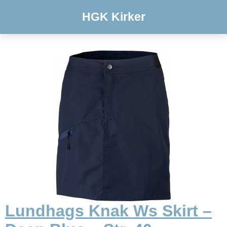
HGK Kirker
Lundhags Knak Ws Skirt –