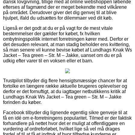
dansk lovgivning, tillige med at online webshoppen løbende
efterses af fagmænd der er meget bekendte med vilkårene
på området. Derudover giver det dig genvej til at blive
hjulpet, ifald du udsættes for dilemmaer ved dit køb.
Ligeså er det godt at du er på vagt for de mest vitale
bestemmelser der gælder for købet, fx hvilken
ombytningspolitik internet forretningen kører med. Derfor er
det desuden relevant, at man stadig beholder ens kvittering,
så man senere vil kunne bevise købet af Lundhags Knak Ws
Jacket – Tea green – Str. M – Jakke, uanset om du er på
udkig efter varer til en voksen eller et barn.
Trustpilot tilbyder dig flere hensigtsmæssige chancer for at
fortolke en længere række aktuelle brugeres oplevelser og
derfor er det fornuftigt, at du iagttager netbutikkens kritik af
Lundhags Knak Ws Jacket – Tea green – Str. M – Jakke
forinden du køber.
Facebook tilbyder dig lignende egentlig sikre genveje til at
få en idé om e-forretningens popularitet. Tilmed er der faktisk
forhandlere på nettet hvor det er muligt at offentliggøre en
vurdering af ordreforløbet, hvilket lige så vel må drages
fordel af til at få et indtryk af hvor tilfredse kunderne er.