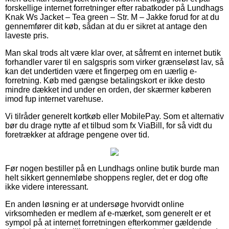
forskellige internet forretninger efter rabatkoder på Lundhags
Knak Ws Jacket – Tea green – Str. M – Jakke forud for at du
gennemfører dit køb, sådan at du er sikret at antage den
laveste pris.
Man skal trods alt være klar over, at såfremt en internet butik
forhandler varer til en salgspris som virker grænseløst lav, så
kan det undertiden være et fingerpeg om en uærlig e-
forretning. Køb med gængse betalingskort er ikke desto
mindre dækket ind under en orden, der skærmer køberen
imod fup internet varehuse.
Vi tilråder generelt kortkøb eller MobilePay. Som et alternativ
bør du drage nytte af et tilbud som fx ViaBill, for så vidt du
foretrækker at afdrage pengene over tid.
Før nogen bestiller på en Lundhags online butik burde man
helt sikkert gennemløbe shoppens regler, det er dog ofte
ikke videre interessant.
En anden løsning er at undersøge hvorvidt online
virksomheden er medlem af e-mærket, som generelt er et
sympol på at internet forretningen efterkommer gældende