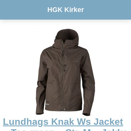
HGK Kirker
Lundhags Knak Ws Jacket