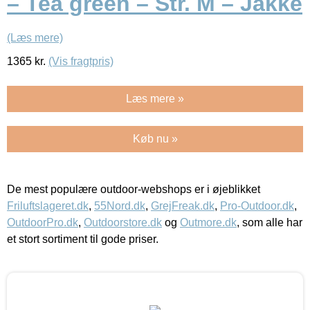
– Tea green – Str. M – Jakke
(Læs mere)
1365
kr.
(Vis fragtpris)
Læs mere »
Køb nu »
De mest populære outdoor-webshops er i øjeblikket
Friluftslageret.dk
,
55Nord.dk
,
GrejFreak.dk
,
Pro-Outdoor.dk
,
OutdoorPro.dk
,
Outdoorstore.dk
og
Outmore.dk
, som alle har
et stort sortiment til gode priser.