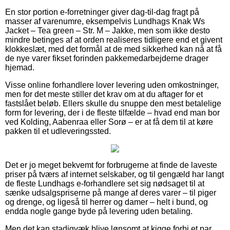
En stor portion e-forretninger giver dag-til-dag fragt på
masser af varenumre, eksempelvis Lundhags Knak Ws
Jacket – Tea green – Str. M – Jakke, men som ikke desto
mindre betinges af at orden realiseres tidligere end et givent
klokkeslæt, med det formål at de med sikkerhed kan nå at få
de nye varer fikset forinden pakkemedarbejderne drager
hjemad.
Visse online forhandlere lover levering uden omkostninger,
men for det meste stiller det krav om at du aftager for et
fastslået beløb. Ellers skulle du snuppe den mest betalelige
form for levering, der i de fleste tilfælde – hvad end man bor
ved Kolding, Aabenraa eller Sorø – er at få dem til at køre
pakken til et udleveringssted.
Det er jo meget bekvemt for forbrugerne at finde de laveste
priser på tværs af internet selskaber, og til gengæld har langt
de fleste Lundhags e-forhandlere set sig nødsaget til at
sænke udsalgspriserne på mange af deres varer – til piger
og drenge, og ligeså til herrer og damer – helt i bund, og
endda nogle gange byde på levering uden betaling.
Men det kan stadigvæk blive lønsomt at kigge forbi et par