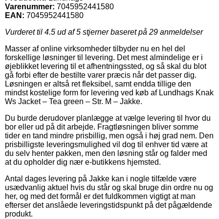
Varenummer:
7045952441580
EAN:
7045952441580
Vurderet til
4.5
ud af 5 stjerner baseret på
29
anmeldelser
Masser af online virksomheder tilbyder nu en hel del
forskellige løsninger til levering. Det mest almindelige er i
øjeblikket levering til et afhentningssted, og så skal du blot
gå forbi efter de bestilte varer præcis når det passer dig.
Løsningen er altså ret fleksibel, samt endda tillige den
mindst kostelige form for levering ved køb af Lundhags Knak
Ws Jacket – Tea green – Str. M – Jakke.
Du burde derudover planlægge at vælge levering til hvor du
bor eller ud på dit arbejde. Fragtløsningen bliver somme
tider en tand mindre prisbillig, men også i høj grad nem. Den
prisbilligste leveringsmulighed vil dog til enhver tid være at
du selv henter pakken, men den løsning står og falder med
at du opholder dig nær e-butikkens hjemsted.
Antal dages levering på Jakke kan i nogle tilfælde være
usædvanlig aktuel hvis du står og skal bruge din ordre nu og
her, og med det formål er det fuldkommen vigtigt at man
efterser det anslåede leveringstidspunkt på det pågældende
produkt.