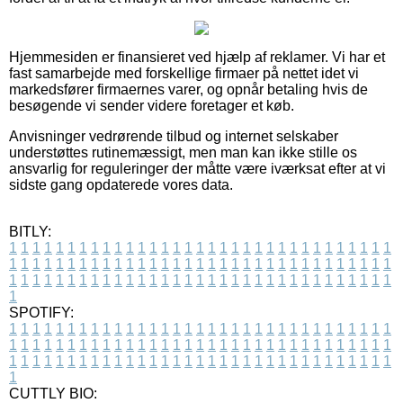
Hjemmesiden er finansieret ved hjælp af reklamer. Vi har et
fast samarbejde med forskellige firmaer på nettet idet vi
markedsfører firmaernes varer, og opnår betaling hvis de
besøgende vi sender videre foretager et køb.
Anvisninger vedrørende tilbud og internet selskaber
understøttes rutinemæssigt, men man kan ikke stille os
ansvarlig for reguleringer der måtte være iværksat efter at vi
sidste gang opdaterede vores data.
BITLY:
1
1
1
1
1
1
1
1
1
1
1
1
1
1
1
1
1
1
1
1
1
1
1
1
1
1
1
1
1
1
1
1
1
1
1
1
1
1
1
1
1
1
1
1
1
1
1
1
1
1
1
1
1
1
1
1
1
1
1
1
1
1
1
1
1
1
1
1
1
1
1
1
1
1
1
1
1
1
1
1
1
1
1
1
1
1
1
1
1
1
1
1
1
1
1
1
1
1
1
1
SPOTIFY:
1
1
1
1
1
1
1
1
1
1
1
1
1
1
1
1
1
1
1
1
1
1
1
1
1
1
1
1
1
1
1
1
1
1
1
1
1
1
1
1
1
1
1
1
1
1
1
1
1
1
1
1
1
1
1
1
1
1
1
1
1
1
1
1
1
1
1
1
1
1
1
1
1
1
1
1
1
1
1
1
1
1
1
1
1
1
1
1
1
1
1
1
1
1
1
1
1
1
1
1
CUTTLY BIO: