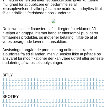
Tilmed er der en del internet butikker som giver kunderne
mulighed for at publicere en bedømmelse af
købsoplevelsen, hvilket på samme måde kan udnyttes til at
få et indblik i tilfredsheden hos kunderne.
Dette website er finansieret af indtægter fra reklamer. Vi
hjælper en gruppe internet handler eftersom vi publicerer
firmaernes produkter, og indtjener betaling i tilfælde af at
vores besøgende laver en transaktion.
Anvisninger angående produkter og online selskaber
ajourføres fra tid til anden, men vi ønsker ikke at påtage os
ansvaret for modifikationer der kan være udført efter seneste
opdatering af websitets oplysninger.
BITLY:
1
1
1
1
1
1
1
1
1
1
1
1
1
1
1
1
1
1
1
1
1
1
1
1
1
1
1
1
1
1
1
1
1
1
1
1
1
1
1
1
1
1
1
1
1
1
1
1
1
1
1
1
1
1
1
1
1
1
1
1
1
1
1
1
1
1
1
1
1
1
1
1
1
1
1
1
1
1
1
1
1
1
1
1
1
1
1
1
1
1
1
1
1
1
1
1
1
1
1
1
SPOTIFY:
1
1
1
1
1
1
1
1
1
1
1
1
1
1
1
1
1
1
1
1
1
1
1
1
1
1
1
1
1
1
1
1
1
1
1
1
1
1
1
1
1
1
1
1
1
1
1
1
1
1
1
1
1
1
1
1
1
1
1
1
1
1
1
1
1
1