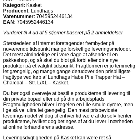
Kategori:
Kasket
Producent:
Lundhags
Varenummer:
7045952446134
EAN:
7045952446134
Vurderet til
4
ud af 5 stjerner baseret på
2
anmeldelser
Størstedelen af internet foretagender frembyder på
nuværende tidspunkt mange forskellige leveringsmetoder.
Det mest almindelige er i vore dage at afsende til en
pakkeshop, og så skal du blot gå forbi efter dine nye
produkter på et valgfrit tidspunkt. Fragtformen er jo temmelig
let gængelig, og mange gange derudover den prisbilligste
fragttype ved køb af Lundhags Habe Pile Trapper Hat –
Charcoal – Str. L/XL – Kasket.
Du bør også overveje at bestille produkterne til levering til
din private bopæl eller ud på din arbejdsplads.
Fragtmuligheden bliver i regelen en lille smule dyrere, men
lige så vel ultra let gængelig. Den mest prisbevidste
leveringsmodel vil dog til enhver tid være at du selv henter
produkterne, hvilket dog betinges af at du lever i nærheden
af online forhandlerens adresse.
Leveringsdygtigheden på Kasket kan være ret så