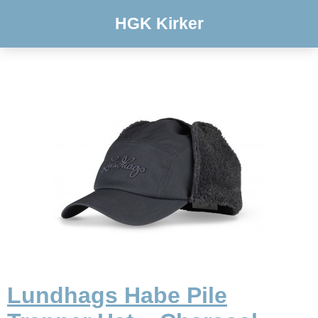
HGK Kirker
Lundhags Habe Pile