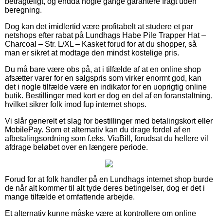
betragteligt, og endda nogle gange garantere fragt uden
beregning.
Dog kan det imidlertid være profitabelt at studere et par
netshops efter rabat på Lundhags Habe Pile Trapper Hat –
Charcoal – Str. L/XL – Kasket forud for at du shopper, så
man er sikret at modtage den mindst kostelige pris.
Du må bare være obs på, at i tilfælde af at en online shop
afsætter varer for en salgspris som virker enormt god, kan
det i nogle tilfælde være en indikator for en uoprigtig online
butik. Bestillinger med kort er dog en del af en foranstaltning,
hvilket sikrer folk imod fup internet shops.
Vi slår generelt et slag for bestillinger med betalingskort eller
MobilePay. Som et alternativ kan du drage fordel af en
afbetalingsordning som f.eks. ViaBill, forudsat du hellere vil
afdrage beløbet over en længere periode.
Forud for at folk handler på en Lundhags internet shop burde
de når alt kommer til alt tyde deres betingelser, dog er det i
mange tilfælde et omfattende arbejde.
Et alternativ kunne måske være at kontrollere om online