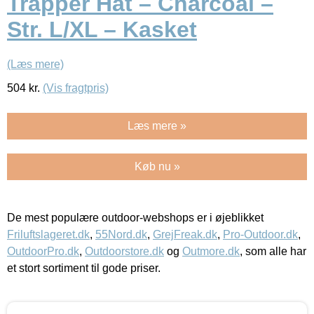
Trapper Hat – Charcoal –
Str. L/XL – Kasket
(Læs mere)
504
kr.
(Vis fragtpris)
Læs mere »
Køb nu »
De mest populære outdoor-webshops er i øjeblikket
Friluftslageret.dk
,
55Nord.dk
,
GrejFreak.dk
,
Pro-Outdoor.dk
,
OutdoorPro.dk
,
Outdoorstore.dk
og
Outmore.dk
, som alle har
et stort sortiment til gode priser.