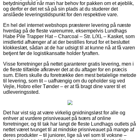
betydningsfuld når man har behov for pakken om et øjeblik,
og derfor er det ret så på sin plads at du studerer det
anslåede leveringstidspunkt for den respektive vare.
En hel del internet webshops præsterer levering på næste
hverdag på de fleste varenumre, eksempelvis Lundhags
Habe Pile Trapper Hat – Charcoal – Str. L/XL – Kasket, som
imidlertid afhænger af at der bestilles forud for et besluttet
klokkeslæt, sådan at de har udsigt til at kunne nå at få varen
betjent før de logistikansatte holder fyraften.
Visse forretninger på nettet garanterer gratis levering, men i
de fleste tilfælde afkræver det at du aftager for en præcis
sum. Ellers skulle du foretrække den mest betalelige metode
til levering, som tit – uafhængig om du opholder sig ved
Vejle, Hobro eller Tønder – er at få bragt dine varer til et
udleveringssted.
Det har vist sig at være virkelig gnidningsløst for alle og
enhver at vurdere prisniveauet på tværs af online
forretninger, og til tak har langt de fleste Lundhags outlets på
nettet været tvunget til at mindske prisniveauet på mange af
deres produkter – til juniorer, lige så vel som til voksne –