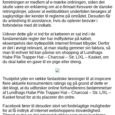
forretningen er medlem af e-mærke ordningen, siden det
skulle være en erklæring om at e-firmaet forsvarer de danske
retningslinjer, udover at webbutikken undertiden besøges af
sagkyndige der kender til reglerne på området. Desuden får
du anledning til assistance, hvis du oplever besvær i
forbindelse med dit indkøb.
Udover dette går vi ind for at køberen er sat ind i de
fundamentale regler der har indflydelse på købet,
eksempelvis den byttepolitik internet firmaet tilbyder. Derfor
er det i øvrigt relevant, at man stadig gemmer sin faktura, så
man til enhver tid kan påvise sin shopping af Lundhags
Habe Pile Trapper Hat – Charcoal – Str. L/XL – Kasket, om
du skal købe en gave til en pige eller dreng.
Trustpilot yder en række fantastiske løsninger til at inspicere
flere aktuelle konsumenters ratings og på grund af dette er
det klogt, at du udforsker online forhandlerens bedømmelser
af Lundhags Habe Pile Trapper Hat – Charcoal – Str. L/XL –
Kasket forud for at du placerer din ordre.
Facebook fører til desuden stort set fordelagtige muligheder
for at få indtryk af internet webshoppens troværdighed.