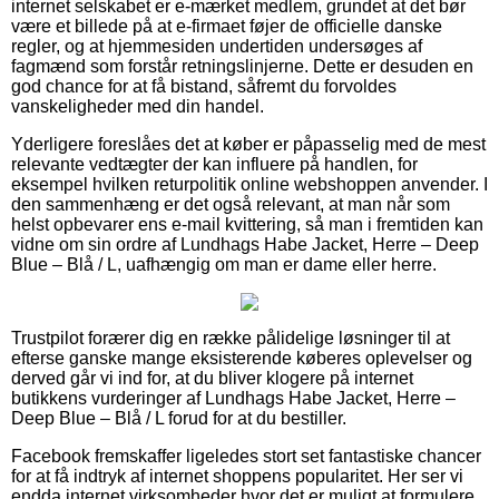
internet selskabet er e-mærket medlem, grundet at det bør
være et billede på at e-firmaet føjer de officielle danske
regler, og at hjemmesiden undertiden undersøges af
fagmænd som forstår retningslinjerne. Dette er desuden en
god chance for at få bistand, såfremt du forvoldes
vanskeligheder med din handel.
Yderligere foreslåes det at køber er påpasselig med de mest
relevante vedtægter der kan influere på handlen, for
eksempel hvilken returpolitik online webshoppen anvender. I
den sammenhæng er det også relevant, at man når som
helst opbevarer ens e-mail kvittering, så man i fremtiden kan
vidne om sin ordre af Lundhags Habe Jacket, Herre – Deep
Blue – Blå / L, uafhængig om man er dame eller herre.
Trustpilot forærer dig en række pålidelige løsninger til at
efterse ganske mange eksisterende køberes oplevelser og
derved går vi ind for, at du bliver klogere på internet
butikkens vurderinger af Lundhags Habe Jacket, Herre –
Deep Blue – Blå / L forud for at du bestiller.
Facebook fremskaffer ligeledes stort set fantastiske chancer
for at få indtryk af internet shoppens popularitet. Her ser vi
endda internet virksomheder hvor det er muligt at formulere