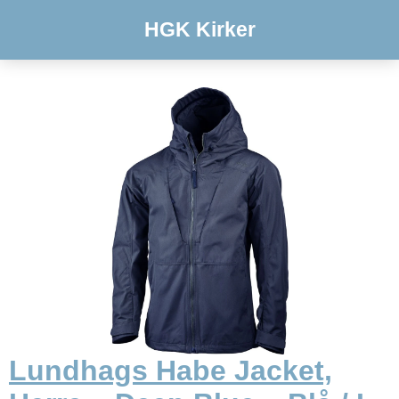
HGK Kirker
Lundhags Habe Jacket,