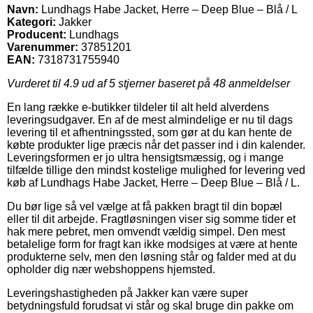
Navn:
Lundhags Habe Jacket, Herre – Deep Blue – Blå / L
Kategori:
Jakker
Producent:
Lundhags
Varenummer:
37851201
EAN:
7318731755940
Vurderet til
4.9
ud af 5 stjerner baseret på
48
anmeldelser
En lang række e-butikker tildeler til alt held alverdens
leveringsudgaver. En af de mest almindelige er nu til dags
levering til et afhentningssted, som gør at du kan hente de
købte produkter lige præcis når det passer ind i din kalender.
Leveringsformen er jo ultra hensigtsmæssig, og i mange
tilfælde tillige den mindst kostelige mulighed for levering ved
køb af Lundhags Habe Jacket, Herre – Deep Blue – Blå / L.
Du bør lige så vel vælge at få pakken bragt til din bopæl
eller til dit arbejde. Fragtløsningen viser sig somme tider et
hak mere pebret, men omvendt vældig simpel. Den mest
betalelige form for fragt kan ikke modsiges at være at hente
produkterne selv, men den løsning står og falder med at du
opholder dig nær webshoppens hjemsted.
Leveringshastigheden på Jakker kan være super
betydningsfuld forudsat vi står og skal bruge din pakke om