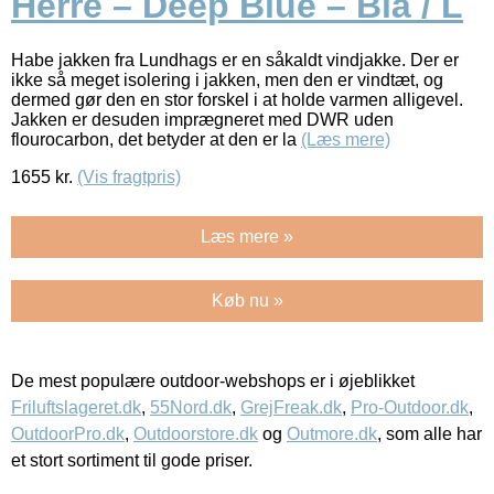
Herre – Deep Blue – Blå / L
Habe jakken fra Lundhags er en såkaldt vindjakke. Der er
ikke så meget isolering i jakken, men den er vindtæt, og
dermed gør den en stor forskel i at holde varmen alligevel.
Jakken er desuden imprægneret med DWR uden
flourocarbon, det betyder at den er la
(Læs mere)
1655
kr.
(Vis fragtpris)
Læs mere »
Køb nu »
De mest populære outdoor-webshops er i øjeblikket
Friluftslageret.dk
,
55Nord.dk
,
GrejFreak.dk
,
Pro-Outdoor.dk
,
OutdoorPro.dk
,
Outdoorstore.dk
og
Outmore.dk
, som alle har
et stort sortiment til gode priser.