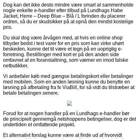
Dog kan det ikke desto mindre være smart at sammenholde
nogle enkelte e-handler efter tilbud på Lundhags Habe
Jacket, Herre – Deep Blue – Blå / L forinden du placerer
ordren, så du er skudsikker på at opnå den mindst kostelige
pris.
Du skal dog være årvågen med, at hvis en online shop
tilbyder bedst i test varer for en pris som kan virke uhørt
beskeden, kunne det tit være et tegn på en uoprigtig e-
forretning. Bestillinger med kort er på den anden side
omfavnet af en foranstaltning, som værner en imod falske
netbutikker.
Vi anbefaler køb med gængse betalingskort eller betalinger
med mobilen. Som en anden løsning kunne du benytte en
løsning på afbetaling fra fx ViaBill, for så vidt du tilstræber at
betale betalingen senere.
Forud for at nogen handler på en Lundhags e-handler bør
de principielt gennemgå netshoppens betingelser, dog er det
undertiden et omfattende projekt.
Et alternativt forslag kunne være at finde ud af hvorvidt