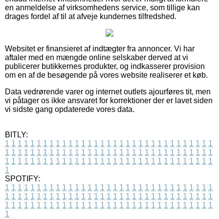
en anmeldelse af virksomhedens service, som tillige kan
drages fordel af til at afveje kundernes tilfredshed.
Websitet er finansieret af indtægter fra annoncer. Vi har
aftaler med en mængde online selskaber derved at vi
publicerer butikkernes produkter, og indkasserer provision
om en af de besøgende på vores website realiserer et køb.
Data vedrørende varer og internet outlets ajourføres tit, men
vi påtager os ikke ansvaret for korrektioner der er lavet siden
vi sidste gang opdaterede vores data.
BITLY:
1
1
1
1
1
1
1
1
1
1
1
1
1
1
1
1
1
1
1
1
1
1
1
1
1
1
1
1
1
1
1
1
1
1
1
1
1
1
1
1
1
1
1
1
1
1
1
1
1
1
1
1
1
1
1
1
1
1
1
1
1
1
1
1
1
1
1
1
1
1
1
1
1
1
1
1
1
1
1
1
1
1
1
1
1
1
1
1
1
1
1
1
1
1
1
1
1
1
1
1
SPOTIFY:
1
1
1
1
1
1
1
1
1
1
1
1
1
1
1
1
1
1
1
1
1
1
1
1
1
1
1
1
1
1
1
1
1
1
1
1
1
1
1
1
1
1
1
1
1
1
1
1
1
1
1
1
1
1
1
1
1
1
1
1
1
1
1
1
1
1
1
1
1
1
1
1
1
1
1
1
1
1
1
1
1
1
1
1
1
1
1
1
1
1
1
1
1
1
1
1
1
1
1
1