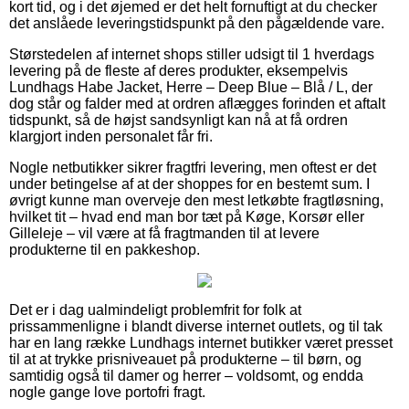
kort tid, og i det øjemed er det helt fornuftigt at du checker
det anslåede leveringstidspunkt på den pågældende vare.
Størstedelen af internet shops stiller udsigt til 1 hverdags
levering på de fleste af deres produkter, eksempelvis
Lundhags Habe Jacket, Herre – Deep Blue – Blå / L, der
dog står og falder med at ordren aflægges forinden et aftalt
tidspunkt, så de højst sandsynligt kan nå at få ordren
klargjort inden personalet får fri.
Nogle netbutikker sikrer fragtfri levering, men oftest er det
under betingelse af at der shoppes for en bestemt sum. I
øvrigt kunne man overveje den mest letkøbte fragtløsning,
hvilket tit – hvad end man bor tæt på Køge, Korsør eller
Gilleleje – vil være at få fragtmanden til at levere
produkterne til en pakkeshop.
Det er i dag ualmindeligt problemfrit for folk at
prissammenligne i blandt diverse internet outlets, og til tak
har en lang række Lundhags internet butikker været presset
til at at trykke prisniveauet på produkterne – til børn, og
samtidig også til damer og herrer – voldsomt, og endda
nogle gange love portofri fragt.