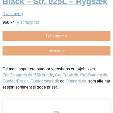
Black – Str. 025L – Rygsæk
(Læs mere)
960
kr.
(Vis fragtpris)
Læs mere »
Køb nu »
De mest populære outdoor-webshops er i øjeblikket
Friluftslageret.dk
,
55Nord.dk
,
GrejFreak.dk
,
Pro-Outdoor.dk
,
OutdoorPro.dk
,
Outdoorstore.dk
og
Outmore.dk
, som alle har
et stort sortiment til gode priser.