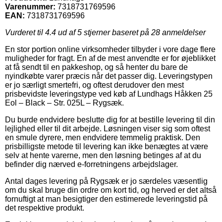
Varenummer:
7318731769596
EAN:
7318731769596
Vurderet til
4.4
ud af 5 stjerner baseret på
28
anmeldelser
En stor portion online virksomheder tilbyder i vore dage flere
muligheder for fragt. En af de mest anvendte er for øjeblikket
at få sendt til en pakkeshop, og så henter du bare de
nyindkøbte varer præcis når det passer dig. Leveringstypen
er jo særligt smertefri, og oftest derudover den mest
prisbevidste leveringstype ved køb af Lundhags Håkken 25
Eol – Black – Str. 025L – Rygsæk.
Du burde endvidere beslutte dig for at bestille levering til din
lejlighed eller til dit arbejde. Løsningen viser sig som oftest
en smule dyrere, men endvidere temmelig praktisk. Den
prisbilligste metode til levering kan ikke benægtes at være
selv at hente varerne, men den løsning betinges af at du
befinder dig nærved e-forretningens arbejdslager.
Antal dages levering på Rygsæk er jo særdeles væsentlig
om du skal bruge din ordre om kort tid, og herved er det altså
fornuftigt at man besigtiger den estimerede leveringstid på
det respektive produkt.