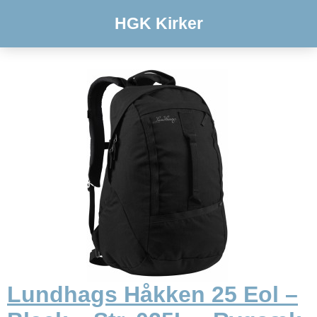
HGK Kirker
Lundhags Håkken 25 Eol –