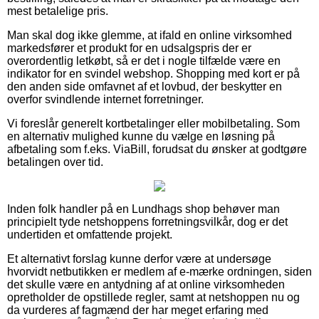
mest betalelige pris.
Man skal dog ikke glemme, at ifald en online virksomhed
markedsfører et produkt for en udsalgspris der er
overordentlig letkøbt, så er det i nogle tilfælde være en
indikator for en svindel webshop. Shopping med kort er på
den anden side omfavnet af et lovbud, der beskytter en
overfor svindlende internet forretninger.
Vi foreslår generelt kortbetalinger eller mobilbetaling. Som
en alternativ mulighed kunne du vælge en løsning på
afbetaling som f.eks. ViaBill, forudsat du ønsker at godtgøre
betalingen over tid.
Inden folk handler på en Lundhags shop behøver man
principielt tyde netshoppens forretningsvilkår, dog er det
undertiden et omfattende projekt.
Et alternativt forslag kunne derfor være at undersøge
hvorvidt netbutikken er medlem af e-mærke ordningen, siden
det skulle være en antydning af at online virksomheden
opretholder de opstillede regler, samt at netshoppen nu og
da vurderes af fagmænd der har meget erfaring med