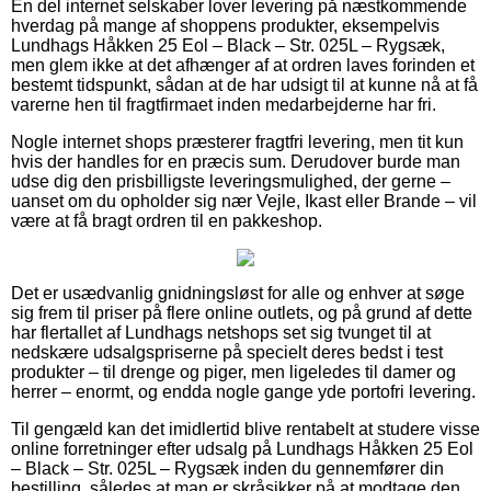
En del internet selskaber lover levering på næstkommende
hverdag på mange af shoppens produkter, eksempelvis
Lundhags Håkken 25 Eol – Black – Str. 025L – Rygsæk,
men glem ikke at det afhænger af at ordren laves forinden et
bestemt tidspunkt, sådan at de har udsigt til at kunne nå at få
varerne hen til fragtfirmaet inden medarbejderne har fri.
Nogle internet shops præsterer fragtfri levering, men tit kun
hvis der handles for en præcis sum. Derudover burde man
udse dig den prisbilligste leveringsmulighed, der gerne –
uanset om du opholder sig nær Vejle, Ikast eller Brande – vil
være at få bragt ordren til en pakkeshop.
Det er usædvanlig gnidningsløst for alle og enhver at søge
sig frem til priser på flere online outlets, og på grund af dette
har flertallet af Lundhags netshops set sig tvunget til at
nedskære udsalgspriserne på specielt deres bedst i test
produkter – til drenge og piger, men ligeledes til damer og
herrer – enormt, og endda nogle gange yde portofri levering.
Til gengæld kan det imidlertid blive rentabelt at studere visse
online forretninger efter udsalg på Lundhags Håkken 25 Eol
– Black – Str. 025L – Rygsæk inden du gennemfører din
bestilling, således at man er skråsikker på at modtage den