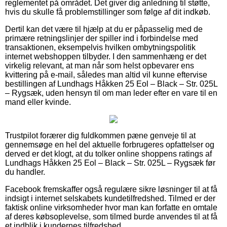
reglementet på området. Det giver dig anledning til støtte,
hvis du skulle få problemstillinger som følge af dit indkøb.
Dertil kan det være til hjælp at du er påpasselig med de
primære retningslinjer der spiller ind i forbindelse med
transaktionen, eksempelvis hvilken ombytningspolitik
internet webshoppen tilbyder. I den sammenhæng er det
virkelig relevant, at man når som helst opbevarer ens
kvittering på e-mail, således man altid vil kunne eftervise
bestillingen af Lundhags Håkken 25 Eol – Black – Str. 025L
– Rygsæk, uden hensyn til om man leder efter en vare til en
mand eller kvinde.
Trustpilot forærer dig fuldkommen pæne genveje til at
gennemsøge en hel del aktuelle forbrugeres opfattelser og
derved er det klogt, at du tolker online shoppens ratings af
Lundhags Håkken 25 Eol – Black – Str. 025L – Rygsæk før
du handler.
Facebook fremskaffer også regulære sikre løsninger til at få
indsigt i internet selskabets kundetilfredshed. Tilmed er der
faktisk online virksomheder hvor man kan forfatte en omtale
af deres købsoplevelse, som tilmed burde anvendes til at få
et indblik i kundernes tilfredshed.