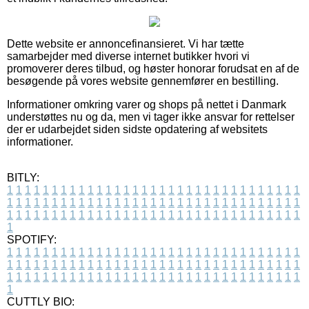
Dette website er annoncefinansieret. Vi har tætte
samarbejder med diverse internet butikker hvori vi
promoverer deres tilbud, og høster honorar forudsat en af de
besøgende på vores website gennemfører en bestilling.
Informationer omkring varer og shops på nettet i Danmark
understøttes nu og da, men vi tager ikke ansvar for rettelser
der er udarbejdet siden sidste opdatering af websitets
informationer.
BITLY:
1
1
1
1
1
1
1
1
1
1
1
1
1
1
1
1
1
1
1
1
1
1
1
1
1
1
1
1
1
1
1
1
1
1
1
1
1
1
1
1
1
1
1
1
1
1
1
1
1
1
1
1
1
1
1
1
1
1
1
1
1
1
1
1
1
1
1
1
1
1
1
1
1
1
1
1
1
1
1
1
1
1
1
1
1
1
1
1
1
1
1
1
1
1
1
1
1
1
1
1
SPOTIFY:
1
1
1
1
1
1
1
1
1
1
1
1
1
1
1
1
1
1
1
1
1
1
1
1
1
1
1
1
1
1
1
1
1
1
1
1
1
1
1
1
1
1
1
1
1
1
1
1
1
1
1
1
1
1
1
1
1
1
1
1
1
1
1
1
1
1
1
1
1
1
1
1
1
1
1
1
1
1
1
1
1
1
1
1
1
1
1
1
1
1
1
1
1
1
1
1
1
1
1
1
CUTTLY BIO: