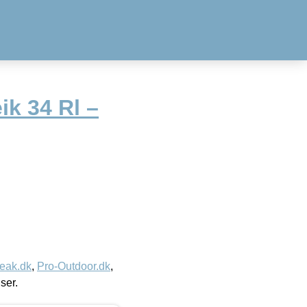
k 34 Rl –
eak.dk
,
Pro-Outdoor.dk
,
iser.