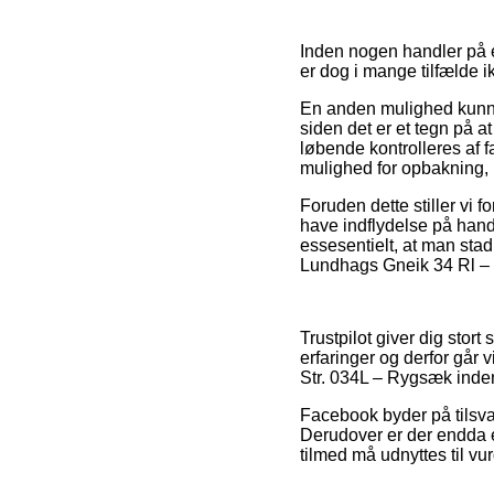
Inden nogen handler på e
er dog i mange tilfælde 
En anden mulighed kunne 
siden det er et tegn på a
løbende kontrolleres af 
mulighed for opbakning, 
Foruden dette stiller v
have indflydelse på handl
essesentielt, at man sta
Lundhags Gneik 34 Rl – B
Trustpilot giver dig sto
erfaringer og derfor går 
Str. 034L – Rygsæk inden
Facebook byder på tilsvar
Derudover er der endda 
tilmed må udnyttes til vu