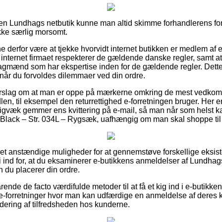
n Lundhags netbutik kunne man altid skimme forhandlerens forr
ikke særlig morsomt.
derfor være at tjekke hvorvidt internet butikken er medlem af
t internet firmaet respekterer de gældende danske regler, samt at
fagmænd som har ekspertise inden for de gældende regler. Dett
når du forvoldes dilemmaer ved din ordre.
i forslag om at man er oppe på mærkerne omkring de mest vedko
en, til eksempel den returrettighed e-forretningen bruger. Her 
digvæk gemmer ens kvittering på e-mail, så man når som helst ka
lack – Str. 034L – Rygsæk, uafhængig om man skal shoppe til e
rt set anstændige muligheder for at gennemstøve forskellige eks
vi ind for, at du eksaminerer e-butikkens anmeldelser af Lundha
 du placerer din ordre.
ende de facto værdifulde metoder til at få et kig ind i e-butikke
e-forretninger hvor man kan udfærdige en anmeldelse af deres
rdering af tilfredsheden hos kunderne.