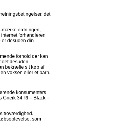
etningsbetingelser, det
 e-mærke ordningen,
 internet forhandleren
e er desuden din
mmende forhold der kan
er det desuden
n bekræfte sit køb af
n voksen eller et barn.
isterende konsumenters
gs Gneik 34 Rl – Black –
ns troværdighed.
 købsoplevelse, som