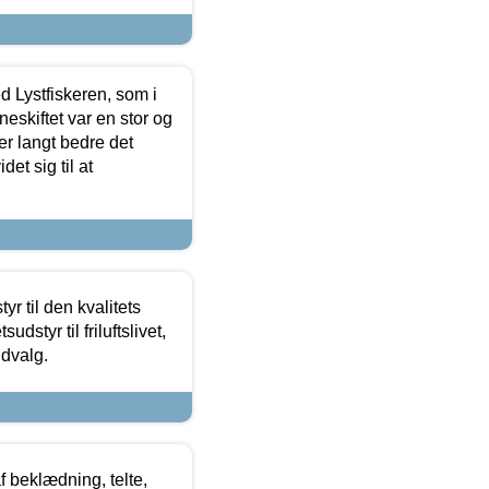
d Lystfiskeren, som i
neskiftet var en stor og
r langt bedre det
et sig til at
r til den kvalitets
dstyr til friluftslivet,
udvalg.
f beklædning, telte,