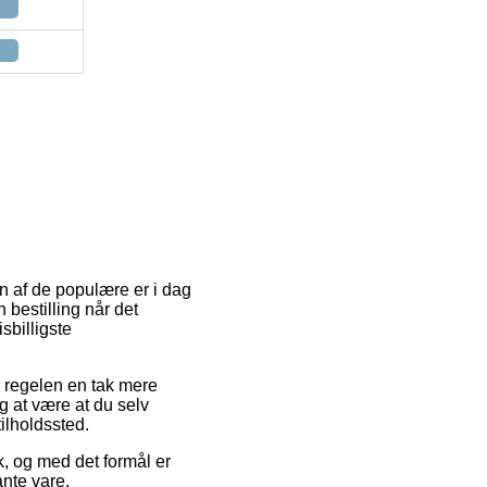
n af de populære er i dag
n bestilling når det
sbilligste
 i regelen en tak mere
g at være at du selv
tilholdssted.
k, og med det formål er
ante vare.