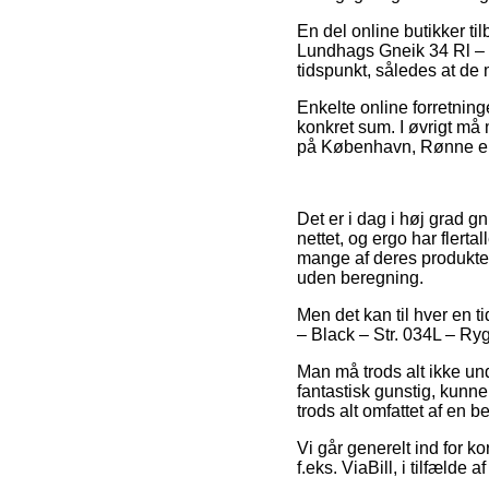
En del online butikker 
Lundhags Gneik 34 Rl – B
tidspunkt, således at de
Enkelte online forretning
konkret sum. I øvrigt må 
på København, Rønne elle
Det er i dag i høj grad g
nettet, og ergo har flert
mange af deres produkter
uden beregning.
Men det kan til hver en t
– Black – Str. 034L – Ryg
Man må trods alt ikke und
fantastisk gunstig, kunne
trods alt omfattet af en b
Vi går generelt ind for k
f.eks. ViaBill, i tilfælde 