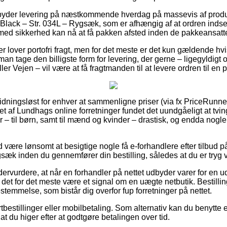
tilbyder levering på næstkommende hverdag på massevis af prod
lack – Str. 034L – Rygsæk, som er afhængig af at ordren indse
 med sikkerhed kan nå at få pakken afsted inden de pakkeansatte 
er lover portofri fragt, men for det meste er det kun gældende hvi
man tage den billigste form for levering, der gerne – ligegyldig
r Vejen – vil være at få fragtmanden til at levere ordren til en
nidningsløst for enhver at sammenligne priser (via fx PriceRunn
allet af Lundhags online forretninger fundet det uundgåeligt at tv
 – til børn, samt til mænd og kvinder – drastisk, og endda nogle
id være lønsomt at besigtige nogle få e-forhandlere efter tilbud
sæk inden du gennemfører din bestilling, således at du er tryg v
ervurdere, at når en forhandler på nettet udbyder varer for en u
 det for det meste være et signal om en uægte netbutik. Bestilli
estemmelse, som bistår dig overfor fup forretninger på nettet.
ortbestillinger eller mobilbetaling. Som alternativ kan du benytt
af at du higer efter at godtgøre betalingen over tid.