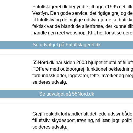
Friluftslageret.dk begyndte tilbage i 1995 i et lil
Vestfyn. Den gode service, det rigtige grej og 
til friluftsliv og det rigtige udstyr gjorde, at buti
faktisk var de blandt de allerførste, der kunne ti
handle i en reel webshop. Klik her for at se dere
Se udvalget på Friluftslageret.dk
55Nord.dk har siden 2003 hjulpet et utal af friluf
FDFere med outdoorgrej, funktionel beklædning,
forbundsskjorter, logovarer, telte, mærker og meg
se deres udvalg.
Se udvalget på 55Nord.dk
GrejFreak.dk forhandler alt det fede udstyr både t
friluftsliv, skydesport, træning, militær, jagt, politi
se deres udvalg.