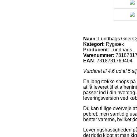
Navn:
Lundhags Gneik 34
Kategori:
Rygsæk
Producent:
Lundhags
Varenummer:
7318731
EAN:
7318731769404
Vurderet til
4.6
ud af 5 st
En lang række shops på n
at få leveret til et afhent
passer ind i din hverdag.
leveringsversion ved kø
Du kan tillige overveje at
pebret, men samtidig usæd
henter varerne, hvilket d
Leveringshastigheden på R
det rigtig klogt at man 