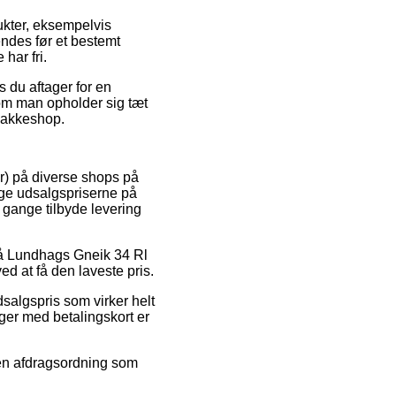
ukter, eksempelvis
ndes før et bestemt
har fri.
s du aftager for en
t om man opholder sig tæt
 pakkeshop.
er) på diverse shops på
inge udsalgspriserne på
 gange tilbyde levering
 på Lundhags Gneik 34 Rl
ed at få den laveste pris.
dsalgspris som virker helt
nger med betalingskort er
e en afdragsordning som