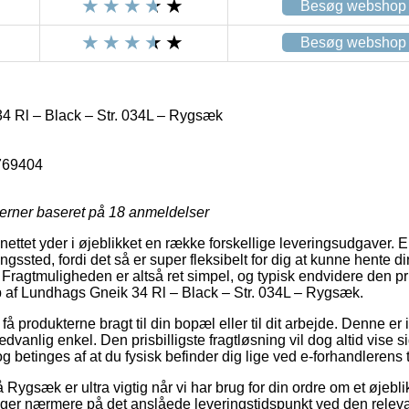
Besøg webshop
Besøg webshop
 Rl – Black – Str. 034L – Rygsæk
769404
jerner baseret på
18
anmeldelser
ettet yder i øjeblikket en række forskellige leveringsudgaver. E
ningssted, fordi det så er super fleksibelt for dig at kunne hente di
 Fragtmuligheden er altså ret simpel, og typisk endvidere den pri
b af Lundhags Gneik 34 Rl – Black – Str. 034L – Rygsæk.
 få produkterne bragt til din bopæl eller til dit arbejde. Denne er
vanlig enkel. Den prisbilligste fragtløsning vil dog altid vise si
og betinges af at du fysisk befinder dig lige ved e-forhandlerens 
ygsæk er ultra vigtig når vi har brug for din ordre om et øjebli
kigger nærmere på det anslåede leveringstidspunkt ved den relev