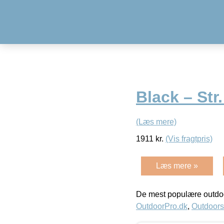
Black – Str
(Læs mere)
1911
kr.
(Vis fragtpris)
Læs mere »
De mest populære outdoo
OutdoorPro.dk
,
Outdoors