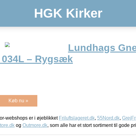
HGK Kirker
Lundhags Gnei
. 034L – Rygsæk
Køb nu »
r-webshops er i øjeblikket
Friluftslageret.dk
,
55Nord.dk
,
GrejFr
tore.dk
og
Outmore.dk
, som alle har et stort sortiment til gode pr