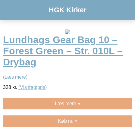
HGK Kirker
Lundhags Gear Bag 10 –
Forest Green – Str. 010L –
Drybag
(Læs mere)
328
kr.
(Vis fragtpris)
Læs mere »
Køb nu »