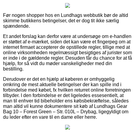
Før nogen shopper hos en Lundhags webbutik bør de altid
skimme butikkens betingelser, det er dog tit ikke særlig
spændende.
Et andet forslag kan derfor være at undersøge om e-handlen
er støttet af e-mærket, siden det kan være et fingerpeg om at
internet firmaet accepterer de opstillede regler, tillige med at
online virksomheden regelmæssigt besigtiges af jurister som
er inde i de gældende regler. Desuden får du chance for at få
hjælp, for så vidt du møder vanskeligheder med din
bestilling.
Derudover er det en hjælp at køberen er omhyggelig
omkring de mest aktuelle betingelser der kan spille ind i
forbindelse med købet, fx hvilken returret online forretningen
tilbyder. I den forbindelse er det ligeledes essesentielt, at
man til enhver tid bibeholder ens købsbekræftelse, således
man altid vil kunne dokumentere sit køb af Lundhags Gear
Bag 10 – Forest Green – Str. 010L – Drybag, ligegyldigt om
du leder efter en vare til en dame eller herre.