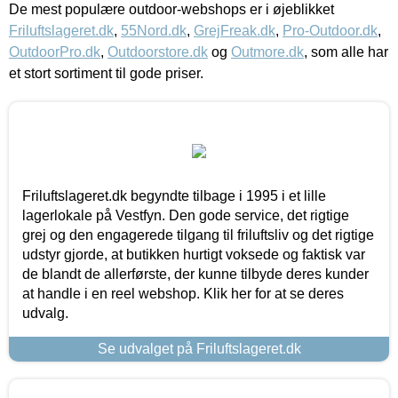
De mest populære outdoor-webshops er i øjeblikket
Friluftslageret.dk
,
55Nord.dk
,
GrejFreak.dk
,
Pro-Outdoor.dk
,
OutdoorPro.dk
,
Outdoorstore.dk
og
Outmore.dk
, som alle har
et stort sortiment til gode priser.
Friluftslageret.dk begyndte tilbage i 1995 i et lille
lagerlokale på Vestfyn. Den gode service, det rigtige
grej og den engagerede tilgang til friluftsliv og det rigtige
udstyr gjorde, at butikken hurtigt voksede og faktisk var
de blandt de allerførste, der kunne tilbyde deres kunder
at handle i en reel webshop. Klik her for at se deres
udvalg.
Se udvalget på Friluftslageret.dk