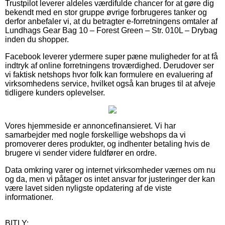
Trustpilot leverer aldeles værdifulde chancer for at gøre dig
bekendt med en stor gruppe øvrige forbrugeres tanker og
derfor anbefaler vi, at du betragter e-forretningens omtaler af
Lundhags Gear Bag 10 – Forest Green – Str. 010L – Drybag
inden du shopper.
Facebook leverer ydermere super pæne muligheder for at få
indtryk af online forretningens troværdighed. Derudover ser
vi faktisk netshops hvor folk kan formulere en evaluering af
virksomhedens service, hvilket også kan bruges til at afveje
tidligere kunders oplevelser.
Vores hjemmeside er annoncefinansieret. Vi har
samarbejder med nogle forskellige webshops da vi
promoverer deres produkter, og indhenter betaling hvis de
brugere vi sender videre fuldfører en ordre.
Data omkring varer og internet virksomheder værnes om nu
og da, men vi påtager os intet ansvar for justeringer der kan
være lavet siden nyligste opdatering af de viste
informationer.
BITLY: