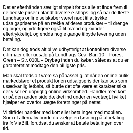
Det er efterhånden særligt simpelt for os alle at finde frem til
de bedste priser i blandt diverse e-shops, og så har de fleste
Lundhags online selskaber været nødt til at trykke
udsalgspriserne på en række af deres produkter – til drenge
og piger, og yderligere også til mænd og kvinder –
eftertrykkeligt, og endda nogle gange tilbyde levering uden
betaling.
Det kan dog trods alt blive udbytterigt at kontrollere diverse
e-firmaer efter udsalg på Lundhags Gear Bag 10 – Forest
Green – Str. 010L – Drybag inden du køber, således at du er
garanteret at modtage den billigste pris.
Man skal trods alt være så påpasselig, at når en online butik
markedsfører et produkt for en udsalgspris der kan ses som
usædvanlig letkøbt, så burde det ofte være et karakteristika
der viser en uoprigtig online virksomhed. Handler med kort
er på den anden side dækket ind under en vedtægt, hvilket
hjælper en overfor uægte forretninger på nettet.
Vi tilråder handler med kort eller betalinger med mobilen.
Som et alternativ burde du vælge en løsning på afbetaling
fra fx ViaBill, forudsat du ønsker at betale betalingen over
tid.