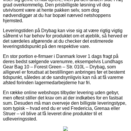
grad overkommelig. Den prisbilligste løsning vil dog
utvivlsomt være at hente pakken selv, som dog
nødvendiggør at du har bopæl nærved netshoppens
hjemsted.
Leveringstiden på Drybag kan vise sig at være rigtig vigtig
såfremt vi har behov for produktet om et øjeblik, så herved er
det særdeles afgørende at du checker det estimerede
leveringstidspunkt på den respektive vare.
En stor portion e-firmaer i Danmark lover 1 dags fragt på
deres bedst sælgende varenumre, eksempelvis Lundhags
Gear Bag 10 – Forest Green – Str. 010L – Drybag, som
alligevel er forudsat at bestillingen anbringes før et bestemt
tidspunkt, således at de sandsynligvis kan nå at få varerne
afsted forinden lagermedarbejderne har fri.
En række online webshops tilbyder levering uden gebyr,
men oftest stiller det krav om at der indkøbes for en fastsat
sum. Desuden må man overveje den billigste leveringstype,
som typisk – hvad end du er ved Fredericia, Grenaa eller
Struer – vil blive at få leveret dine produkter til et
udleveringssted.