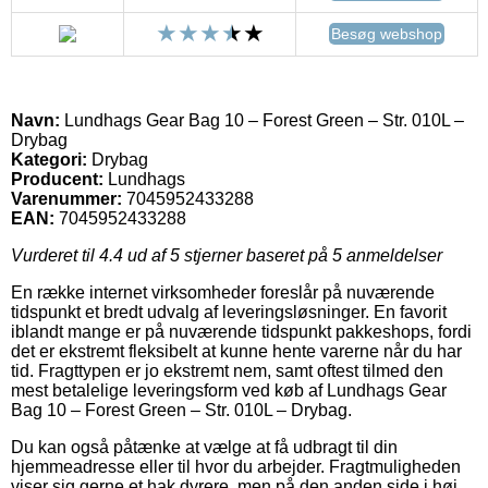
Besøg webshop
Navn:
Lundhags Gear Bag 10 – Forest Green – Str. 010L –
Drybag
Kategori:
Drybag
Producent:
Lundhags
Varenummer:
7045952433288
EAN:
7045952433288
Vurderet til
4.4
ud af 5 stjerner baseret på
5
anmeldelser
En række internet virksomheder foreslår på nuværende
tidspunkt et bredt udvalg af leveringsløsninger. En favorit
iblandt mange er på nuværende tidspunkt pakkeshops, fordi
det er ekstremt fleksibelt at kunne hente varerne når du har
tid. Fragttypen er jo ekstremt nem, samt oftest tilmed den
mest betalelige leveringsform ved køb af Lundhags Gear
Bag 10 – Forest Green – Str. 010L – Drybag.
Du kan også påtænke at vælge at få udbragt til din
hjemmeadresse eller til hvor du arbejder. Fragtmuligheden
viser sig gerne et hak dyrere, men på den anden side i høj