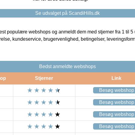
Se udvalget på ScandiHills.dk
t populære webshops og anmeldt dem med stjerner fra 1 til 5 ud
rrelse, kundeservice, brugervenlighed, betingelser, leveringsfor
Bedst anmeldte webshops
op
Stjerner
Link
Besøg webshop
Besøg webshop
Besøg webshop
Besøg webshop