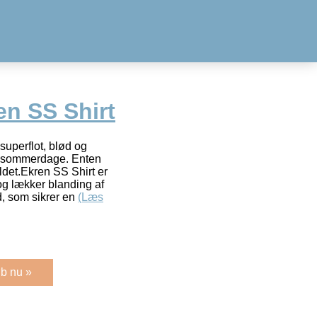
n SS Shirt
superflot, blød og
me sommerdage. Enten
eldet.Ekren SS Shirt er
 og lækker blanding af
, som sikrer en
(Læs
b nu »