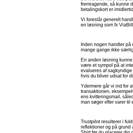
fremragende, så kunne de
betalingskort er imidlerti
Vi foreslår generelt han
en løsning som fx ViaBill,
Inden nogen handler på e
mange gange ikke særli
En anden løsning kunne v
være et sympol på at in
evalueres af sagkyndige d
hvis du bliver udsat for 
Ydermere går vi ind for a
transaktionen, eksempelvi
ens kvitteringsmail, sål
man søger efter varer til
Trustpilot resulterer i f
reflektioner og på grund 
Shirt før du placerer din 