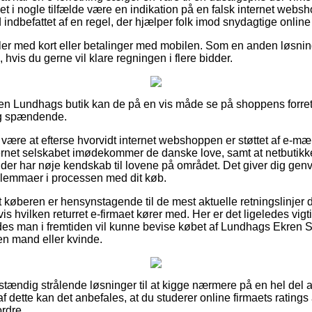
t i nogle tilfælde være en indikation på en falsk internet websh
d indbefattet af en regel, der hjælper folk imod snydagtige online
dler med kort eller betalinger med mobilen. Som en anden løsnin
 hvis du gerne vil klare regningen i flere bidder.
n Lundhags butik kan de på en vis måde se på shoppens forretn
g spændende.
ære at efterse hvorvidt internet webshoppen er støttet af e-mær
ternet selskabet imødekommer de danske love, samt at netbutik
er har nøje kendskab til lovene på området. Det giver dig genvej 
dilemmaer i processen med dit køb.
t køberen er hensynstagende til de mest aktuelle retningslinjer 
s hvilken returret e-firmaet kører med. Her er det ligeledes vigt
edes man i fremtiden vil kunne bevise købet af Lundhags Ekren SS
 en mand eller kvinde.
uldstændig strålende løsninger til at kigge nærmere på en hel del
af dette kan det anbefales, at du studerer online firmaets ratin
ordre.