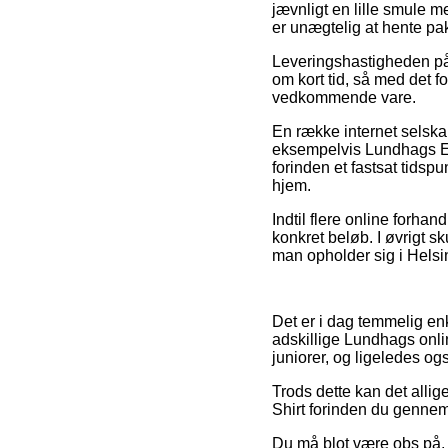
jævnligt en lille smule 
er unægtelig at hente pa
Leveringshastigheden på 
om kort tid, så med det f
vedkommende vare.
En række internet selsk
eksempelvis Lundhags Ekr
forinden et fastsat tidsp
hjem.
Indtil flere online forhan
konkret beløb. I øvrigt s
man opholder sig i Helsin
Det er i dag temmelig enk
adskillige Lundhags onli
juniorer, og ligeledes o
Trods dette kan det allig
Shirt forinden du gennemf
Du må blot være obs på, a