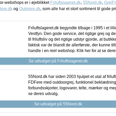
r-webshops er i øjeblikket
Friluftslageret.dk
,
55Nord.dk
,
GrejFr
tore.dk
og
Outmore.dk
, som alle har et stort sortiment til gode pr
Friluftslageret.dk begyndte tilbage i 1995 i et lil
Vestfyn. Den gode service, det rigtige grej og 
til friluftsliv og det rigtige udstyr gjorde, at buti
faktisk var de blandt de allerførste, der kunne ti
handle i en reel webshop. Klik her for at se dere
Se udvalget på Friluftslageret.dk
55Nord.dk har siden 2003 hjulpet et utal af friluf
FDFere med outdoorgrej, funktionel beklædning,
forbundsskjorter, logovarer, telte, mærker og meg
se deres udvalg.
Se udvalget på 55Nord.dk