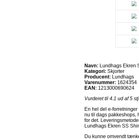
Navn:
Lundhags Ekren S
Kategori:
Skjorter
Producent:
Lundhags
Varenummer:
1624354
EAN:
1213000690624
Vurderet til
4.1
ud af 5 st
En hel del e-forretninger
nu til dags pakkeshops, 
for det. Leveringsmetoden
Lundhags Ekren SS Shir
Du kunne omvendt tænke ove