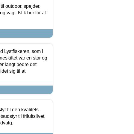
il outdoor, spejder,
 og vagt. Klik her for at
d Lystfiskeren, som i
neskiftet var en stor og
r langt bedre det
et sig til at
r til den kvalitets
dstyr til friluftslivet,
udvalg.