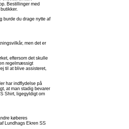
op. Bestillinger med
 butikker.
g burde du drage nytte af
ingsvilkår, men det er
ket, eftersom det skulle
ken regelmæssigt
til at blive assisteret,
der har indflydelse på
igt, at man stadig bevarer
 Shirt, ligegyldigt om
 andre køberes
gs af Lundhags Ekren SS