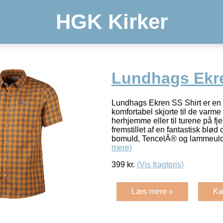
HGK Kirker
Lundhags Ekre
Lundhags Ekren SS Shirt er en 
komfortabel skjorte til de var
herhjemme eller til turene på fj
fremstillet af en fantastisk blød
bomuld, TencelÂ® og lammeuld
mere)
399
kr.
(Vis fragtpris)
Læs mere »
Kø