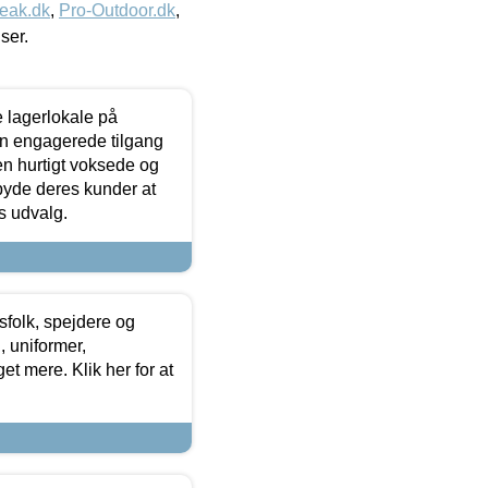
eak.dk
,
Pro-Outdoor.dk
,
iser.
le lagerlokale på
den engagerede tilgang
kken hurtigt voksede og
lbyde deres kunder at
s udvalg.
tsfolk, spejdere og
 uniformer,
et mere. Klik her for at