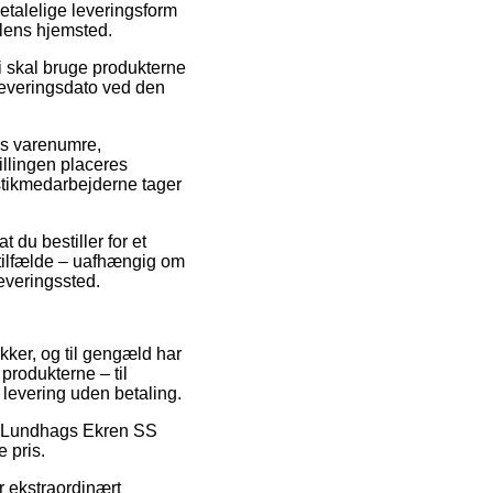
etalelige leveringsform
dlens hjemsted.
i skal bruge produkterne
 leveringsdato ved den
ns varenumre,
llingen placeres
istikmedarbejderne tager
t du bestiller for et
e tilfælde – uafhængig om
leveringssted.
kker, og til gengæld har
produkterne – til
 levering uden betaling.
 på Lundhags Ekren SS
e pris.
r ekstraordinært