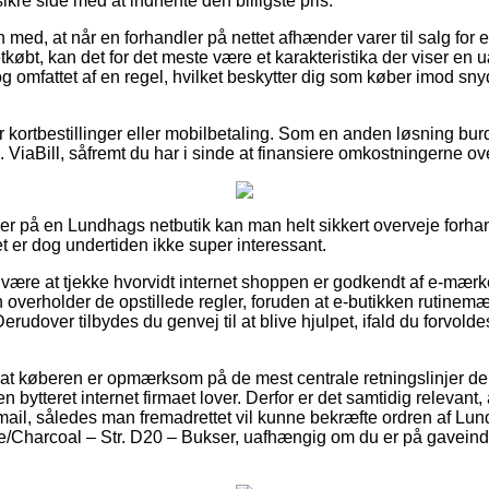
kre side med at indhente den billigste pris.
med, at når en forhandler på nettet afhænder varer til salg for 
etkøbt, kan det for det meste være et karakteristika der viser en 
g omfattet af en regel, hvilket beskytter dig som køber imod sny
for kortbestillinger eller mobilbetaling. Som en anden løsning b
ks. ViaBill, såfremt du har i sinde at finansiere omkostningerne 
ller på en Lundhags netbutik kan man helt sikkert overveje forh
et er dog undertiden ikke super interessant.
r være at tjekke hvorvidt internet shoppen er godkendt af e-mærk
 overholder de opstillede regler, foruden at e-butikken rutinemæs
Derudover tilbydes du genvej til at blive hjulpet, ifald du forvold
i at køberen er opmærksom på de mest centrale retningslinjer de
 bytteret internet firmaet lover. Derfor er det samtidig relevan
-mail, således man fremadrettet vil kunne bekræfte ordren af Lu
e/Charcoal – Str. D20 – Bukser, uafhængig om du er på gaveindkø