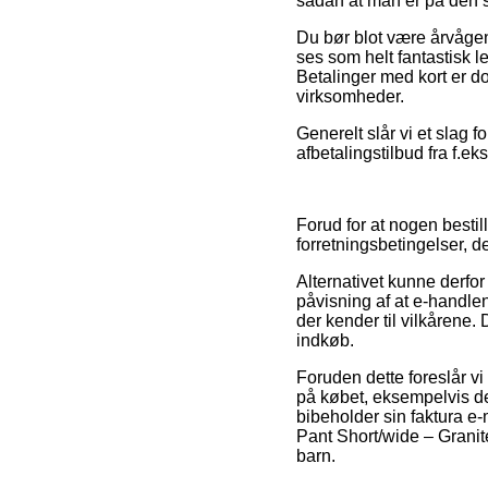
sådan at man er på den si
Du bør blot være årvågen 
ses som helt fantastisk l
Betalinger med kort er do
virksomheder.
Generelt slår vi et slag 
afbetalingstilbud fra f.e
Forud for at nogen besti
forretningsbetingelser, d
Alternativet kunne derfo
påvisning af at e-handlen
der kender til vilkårene. 
indkøb.
Foruden dette foreslår v
på købet, eksempelvis den
bibeholder sin faktura e
Pant Short/wide – Granit
barn.