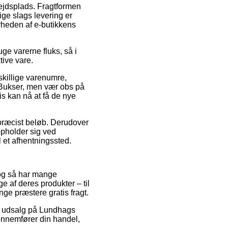
rbejdsplads. Fragtformen
ige slags levering er
ærheden af e-butikkens
ge varerne fluks, så i
tive vare.
skillige varenumre,
 Bukser, men vær obs på
is kan nå at få de nye
 præcist beløb. Derudover
pholder sig ved
il et afhentningssted.
, og så har mange
af deres produkter – til
nge præstere gratis fragt.
ter udsalg på Lundhags
gennemfører din handel,