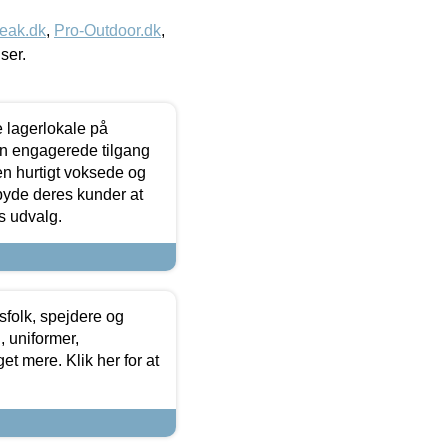
eak.dk
,
Pro-Outdoor.dk
,
iser.
le lagerlokale på
den engagerede tilgang
kken hurtigt voksede og
lbyde deres kunder at
s udvalg.
tsfolk, spejdere og
 uniformer,
et mere. Klik her for at