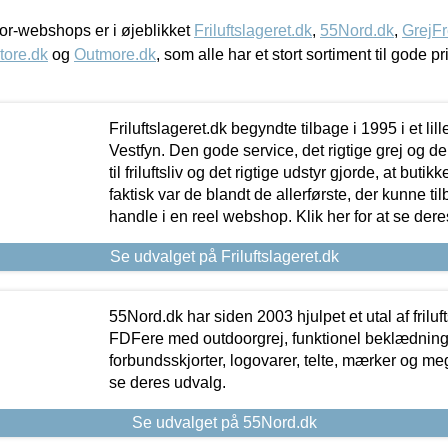
r-webshops er i øjeblikket
Friluftslageret.dk
,
55Nord.dk
,
GrejFr
tore.dk
og
Outmore.dk
, som alle har et stort sortiment til gode pr
Friluftslageret.dk begyndte tilbage i 1995 i et lil
Vestfyn. Den gode service, det rigtige grej og 
til friluftsliv og det rigtige udstyr gjorde, at buti
faktisk var de blandt de allerførste, der kunne ti
handle i en reel webshop. Klik her for at se dere
Se udvalget på Friluftslageret.dk
55Nord.dk har siden 2003 hjulpet et utal af friluf
FDFere med outdoorgrej, funktionel beklædning,
forbundsskjorter, logovarer, telte, mærker og meg
se deres udvalg.
Se udvalget på 55Nord.dk