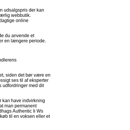
en udsalgspris der kan
uærlig webbutik.
dagtige online
urde du anvende et
over en længere periode.
andlerens
et, siden det bør være en
sigt ses til af eksperter
es udfordringer med dit
r kan have indvirkning
t, at man permanent
ndhags Authentic Ii Ws
b til en voksen eller et