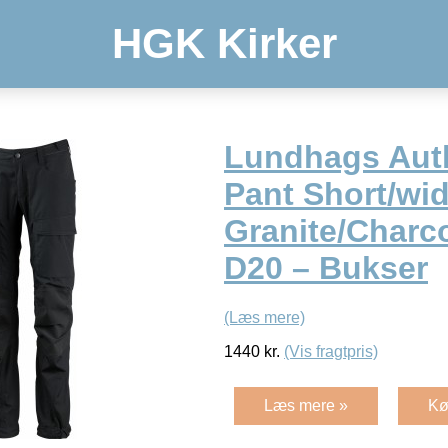
HGK Kirker
Lundhags Auth
Pant Short/wid
Granite/Charco
D20 – Bukser
(Læs mere)
1440
kr.
(Vis fragtpris)
Læs mere »
Kø