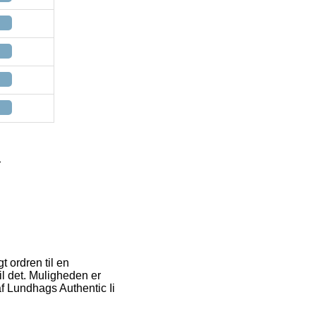
r
t ordren til en
il det. Muligheden er
f Lundhags Authentic Ii