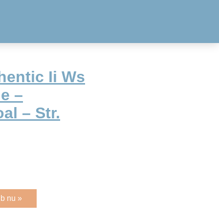
entic Ii Ws
e –
al – Str.
b nu »