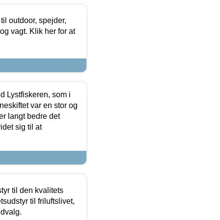
il outdoor, spejder,
 og vagt. Klik her for at
d Lystfiskeren, som i
neskiftet var en stor og
r langt bedre det
et sig til at
r til den kvalitets
dstyr til friluftslivet,
udvalg.