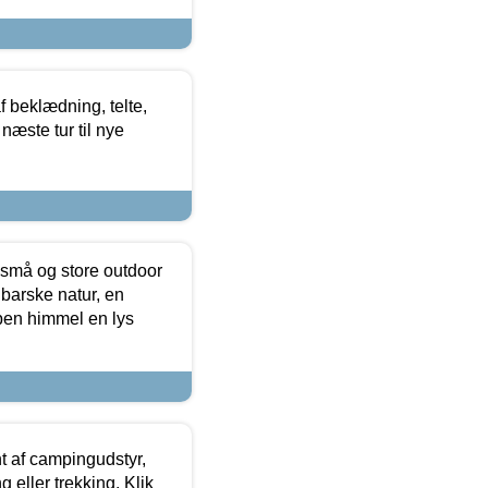
f beklædning, telte,
næste tur til nye
 små og store outdoor
 barske natur, en
ben himmel en lys
t af campingudstyr,
g eller trekking. Klik