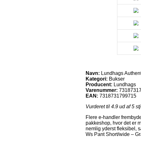
Navn:
Lundhags Authenti
Kategori:
Bukser
Producent:
Lundhags
Varenummer:
7318731
EAN:
7318731799715
Vurderet til
4.9
ud af 5 st
Flere e-handler frembyder 
pakkeshop, hvor det er me
nemlig yderst fleksibel,
Ws Pant Short/wide – Gra