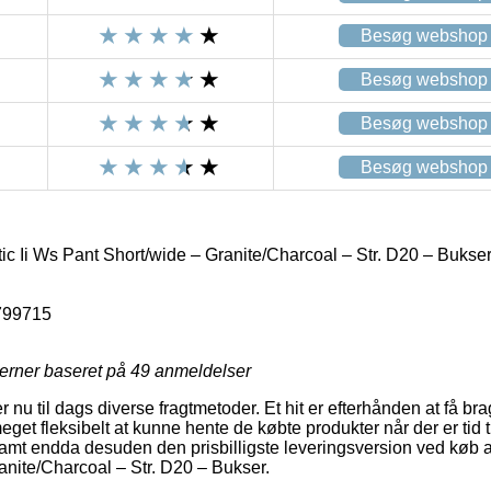
Besøg webshop
Besøg webshop
Besøg webshop
Besøg webshop
c Ii Ws Pant Short/wide – Granite/Charcoal – Str. D20 – Bukse
799715
jerner baseret på
49
anmeldelser
nu til dags diverse fragtmetoder. Et hit er efterhånden at få brag
get fleksibelt at kunne hente de købte produkter når der er tid t
 samt endda desuden den prisbilligste leveringsversion ved køb a
nite/Charcoal – Str. D20 – Bukser.