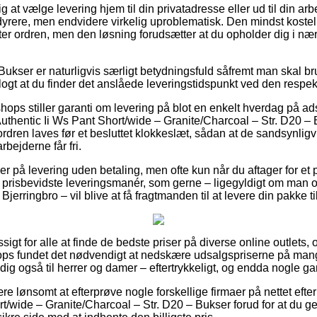
ig at vælge levering hjem til din privatadresse eller ud til din a
 dyrere, men endvidere virkelig uproblematisk. Den mindst kostel
nter ordren, men den løsning forudsætter at du opholder dig i n
ukser er naturligvis særligt betydningsfuld såfremt man skal bru
logt at du finder det anslåede leveringstidspunkt ved den respek
shops stiller garanti om levering på blot en enkelt hverdag på ad
thentic Ii Ws Pant Short/wide – Granite/Charcoal – Str. D20 –
t ordren laves før et besluttet klokkeslæt, sådan at de sandsynligv
rbejderne får fri.
er på levering uden betaling, men ofte kun når du aftager for et
 prisbevidste leveringsmanér, som gerne – ligegyldigt om man o
Bjerringbro – vil blive at få fragtmanden til at levere din pakke t
sigt for alle at finde de bedste priser på diverse online outlets
s fundet det nødvendigt at nedskære udsalgspriserne på mange 
ig også til herrer og damer – eftertrykkeligt, og endda nogle ga
re lønsomt at efterprøve nogle forskellige firmaer på nettet ef
rt/wide – Granite/Charcoal – Str. D20 – Bukser forud for at du 