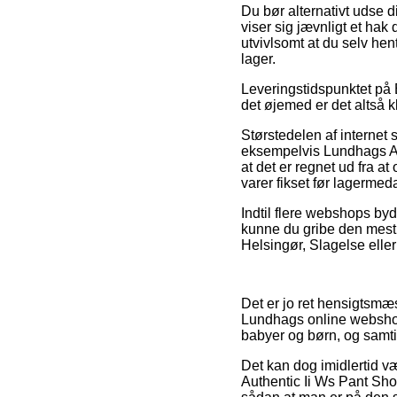
Du bør alternativt udse d
viser sig jævnligt et hak
utvivlsomt at du selv he
lager.
Leveringstidspunktet på B
det øjemed er det altså k
Størstedelen af internet 
eksempelvis Lundhags Au
at det er regnet ud fra a
varer fikset før lagermeda
Indtil flere webshops byd
kunne du gribe den mest
Helsingør, Slagelse eller 
Det er jo ret hensigtsmæs
Lundhags online webshop
babyer og børn, og samtid
Det kan dog imidlertid væ
Authentic Ii Ws Pant Sho