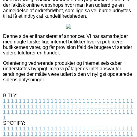
der faktisk online webshops hvor man kan udfærdige en
anmeldelse af ordreforløbet, som lige så vel burde udnyttes
til at få et indtryk af kundetilfredsheden.
Denne side er finansieret af annoncer. Vi har samarbejder
med nogle forskellige internet butikker hvor vi publicerer
butikkernes varer, og får provision ifald de brugere vi sender
videre fuldfører en handel.
Orientering vedrørende produkter og internet selskaber
understøttes hyppigt, men vi påtager os intet ansvar for
ændringer der måtte være udført siden vi nyligst opdaterede
sidens oplysninger.
BITLY:
1
1
1
1
1
1
1
1
1
1
1
1
1
1
1
1
1
1
1
1
1
1
1
1
1
1
1
1
1
1
1
1
1
1
1
1
1
1
1
1
1
1
1
1
1
1
1
1
1
1
1
1
1
1
1
1
1
1
1
1
1
1
1
1
1
1
1
1
1
1
1
1
1
1
1
1
1
1
1
1
1
1
1
1
1
1
1
1
1
1
1
1
1
1
1
1
1
1
1
1
SPOTIFY:
1
1
1
1
1
1
1
1
1
1
1
1
1
1
1
1
1
1
1
1
1
1
1
1
1
1
1
1
1
1
1
1
1
1
1
1
1
1
1
1
1
1
1
1
1
1
1
1
1
1
1
1
1
1
1
1
1
1
1
1
1
1
1
1
1
1