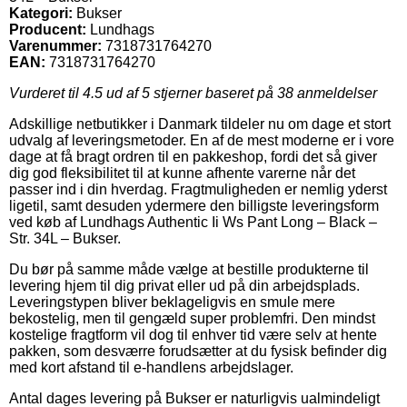
Kategori:
Bukser
Producent:
Lundhags
Varenummer:
7318731764270
EAN:
7318731764270
Vurderet til
4.5
ud af 5 stjerner baseret på
38
anmeldelser
Adskillige netbutikker i Danmark tildeler nu om dage et stort
udvalg af leveringsmetoder. En af de mest moderne er i vore
dage at få bragt ordren til en pakkeshop, fordi det så giver
dig god fleksibilitet til at kunne afhente varerne når det
passer ind i din hverdag. Fragtmuligheden er nemlig yderst
ligetil, samt desuden ydermere den billigste leveringsform
ved køb af Lundhags Authentic Ii Ws Pant Long – Black –
Str. 34L – Bukser.
Du bør på samme måde vælge at bestille produkterne til
levering hjem til dig privat eller ud på din arbejdsplads.
Leveringstypen bliver beklageligvis en smule mere
bekostelig, men til gengæld super problemfri. Den mindst
kostelige fragtform vil dog til enhver tid være selv at hente
pakken, som desværre forudsætter at du fysisk befinder dig
med kort afstand til e-handlens arbejdslager.
Antal dages levering på Bukser er naturligvis ualmindeligt