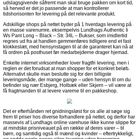
udslagsgivende såfremt man skal bruge pakken om kort tid,
så herved er det jo passende at man kontrollerer
tidshorisonten for levering på det relevante produkt.
Adskillige shops på nettet byder på 1 hverdags levering på
en masse varenumre, eksempelvis Lundhags Authentic Ii
Ws Pant Long – Black – Str. 34L – Bukser, som imidlertid
regnes ud fra at handlen gemmenføres tidligere end et fast
klokkeslæt, med hensynstagen til at de garanteret kan nå at
få ordren på posthuset før medarbejderne drager hjemad.
Enkelte internet virksomheder lover fragtfri levering, men i
reglen er det forudsat at man shopper for et konkret beløb.
Alternativt skulle man beslutte sig for den billigste
leveringsmåde, der mange gange – uden hensyn til om du
befinder sig nær Esbjerg, Holbæk eller Skjern – vil være at
få fragtmanden til at levere varerne til en pakkeshop.
Det er efterhånden ret gnidningsløst for os alle at søge sig
frem til priser hos diverse forhandlere på nettet, og derfor har
massevis af Lundhags online varehuse ikke kunne slippe for
at mindske prisniveauet på en række af deres varer – til
børn, og samtidig også til mænd og kvinder – eftertrykkeligt,