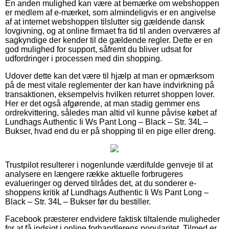
En anden mulighed kan være at bemærke om webshoppen
er medlem af e-mærket, som almindeligvis er en angivelse
af at internet webshoppen tilslutter sig gældende dansk
lovgivning, og at online firmaet fra tid til anden overværes af
sagkyndige der kender til de gældende regler. Dette er en
god mulighed for support, såfremt du bliver udsat for
udfordringer i processen med din shopping.
Udover dette kan det være til hjælp at man er opmærksom
på de mest vitale reglementer der kan have indvirkning på
transaktionen, eksempelvis hvilken returret shoppen lover.
Her er det også afgørende, at man stadig gemmer ens
ordrekvittering, således man altid vil kunne påvise købet af
Lundhags Authentic Ii Ws Pant Long – Black – Str. 34L –
Bukser, hvad end du er på shopping til en pige eller dreng.
Trustpilot resulterer i nogenlunde værdifulde genveje til at
analysere en længere række aktuelle forbrugeres
evalueringer og derved tilrådes det, at du sonderer e-
shoppens kritik af Lundhags Authentic Ii Ws Pant Long –
Black – Str. 34L – Bukser før du bestiller.
Facebook præsterer endvidere faktisk tiltalende muligheder
for at få indsigt i online forhandlerens popularitet. Tilmed er