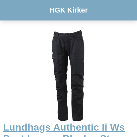
HGK Kirker
Lundhags Authentic Ii Ws