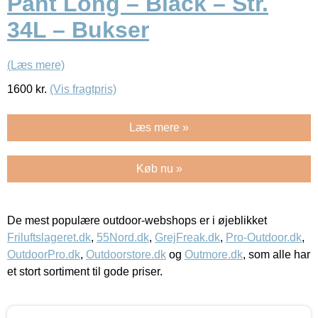
Pant Long – Black – Str.
34L – Bukser
(Læs mere)
1600
kr.
(Vis fragtpris)
Læs mere »
Køb nu »
De mest populære outdoor-webshops er i øjeblikket
Friluftslageret.dk
,
55Nord.dk
,
GrejFreak.dk
,
Pro-Outdoor.dk
,
OutdoorPro.dk
,
Outdoorstore.dk
og
Outmore.dk
, som alle har
et stort sortiment til gode priser.