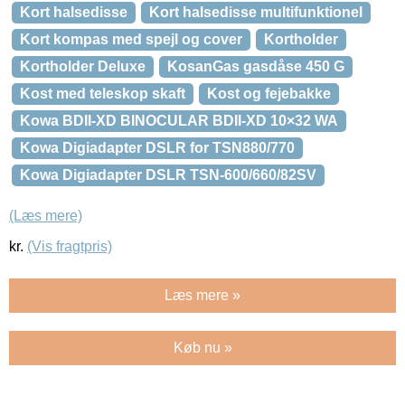
Kort halsedisse
Kort halsedisse multifunktionel
Kort kompas med spejl og cover
Kortholder
Kortholder Deluxe
KosanGas gasdåse 450 G
Kost med teleskop skaft
Kost og fejebakke
Kowa BDII-XD BINOCULAR BDII-XD 10×32 WA
Kowa Digiadapter DSLR for TSN880/770
Kowa Digiadapter DSLR TSN-600/660/82SV
(Læs mere)
kr.
(Vis fragtpris)
Læs mere »
Køb nu »