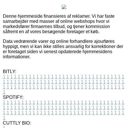
Denne hjemmeside finansieres af reklamer. Vi har faste
samarbejder med masser af online webshops hvor vi
markedsfører firmaernes tilbud, og tjener kommission
såfremt en af vores besøgende foretager et køb.
Data vedrørende varer og online forhandlere ajourføres
hyppigt, men vi kan ikke stilles ansvarlig for korrektioner der
er foretaget siden vi senest opdaterede hjemmesidens
informationer.
BITLY:
1
1
1
1
1
1
1
1
1
1
1
1
1
1
1
1
1
1
1
1
1
1
1
1
1
1
1
1
1
1
1
1
1
1
1
1
1
1
1
1
1
1
1
1
1
1
1
1
1
1
1
1
1
1
1
1
1
1
1
1
1
1
1
1
1
1
1
1
1
1
1
1
1
1
1
1
1
1
1
1
1
1
1
1
1
1
1
1
1
1
1
1
1
1
1
1
1
1
1
1
SPOTIFY:
1
1
1
1
1
1
1
1
1
1
1
1
1
1
1
1
1
1
1
1
1
1
1
1
1
1
1
1
1
1
1
1
1
1
1
1
1
1
1
1
1
1
1
1
1
1
1
1
1
1
1
1
1
1
1
1
1
1
1
1
1
1
1
1
1
1
1
1
1
1
1
1
1
1
1
1
1
1
1
1
1
1
1
1
1
1
1
1
1
1
1
1
1
1
1
1
1
1
1
1
CUTTLY BIO: