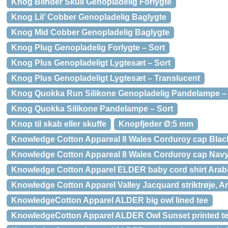
Knog Blinder Skull Genopladelig Forlygte
Knog Lil’ Cobber Genopladelig Baglygte
Knog Mid Cobber Genopladelig Baglygte
Knog Plug Genopladelig Forlygte – Sort
Knog Plus Genopladeligt Lygtesæt – Sort
Knog Plus Genopladeligt Lygtesæt – Translucent
Knog Quokka Run Silikone Genopladelig Pandelampe –
Knog Quokka Silikone Pandelampe – Sort
Knop til skab eller skuffe
Knopfjeder Ø:5 mm
Knowledge Cotton Appareal 8 Wales Corduroy cap Black
Knowledge Cotton Appareal 8 Wales Corduroy cap Nav
Knowledge Cotton Apparel ELDER baby cord shirt Arab
Knowledge Cotton Apparel Valley Jacquard striktrøje, A
KnowledgeCotton Apparel ALDER big owl lined tee
KnowledgeCotton Apparel ALDER Owl Sunset printed t