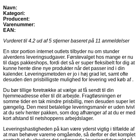
Navn:
Kategori:
Producent:
Varenummer:
EAN:
Vurderet til
4.2
ud af 5 stjerner baseret på
11
anmeldelser
En stor portion internet outlets tilbyder nu om stunder
alverdens leveringsudgaver. Førstevalget hos mange er nu
til dags pakkeshops, fordi det så er super fleksibelt for dig at
kunne hente dine nye produkter når det passer ind i din
kalender. Leveringsmetoden er jo i høj grad let, samt ofte
desuden den prisbilligste mulighed for levering ved køb af .
Du bør tillige foretrække at vælge at få sendt til din
hjemmeadresse eller til dit arbejde. Fragtløsningen er
somme tider en tak mindre prisbillig, men desuden super let
gængelig. Den mest betalelige leveringsmanér er uden tvivl
at du selv henter pakken, som dog afhænger af at du er med
kort afstand til netshoppens arbejdslager.
Leveringshastigheden på kan være yderst vigtig i tilfælde af
at man behøver varerne omgående, så derfor er det komplet