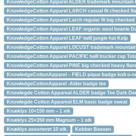
KnowledgeCotton Apparel ALDER trademark mountain b
KnowledgeCotton Apparel LARCH casual fit checked flan
KnowledgeCotton Apparel Larch regular fit big checked 
KnowledgeCotton Apparel LEAF organic wool beanie D
KnowledgeCotton Apparel LEAF twill jungle hat Kelp
KnowledgeCotton Apparel LOCUST trademark mountain 
KnowledgeCotton Apparel PACIFIC twill trucker cap Tota
KnowledgeCotton Apparel PINE big checked heavy flann
KnowledgeCottonApparel – FIELD pique badge knit o-n
KnowledgeCottonApparel -Alder badge tee
Knowlegde Cotton Appareal ALDER badge Tee Dark De
Knowlegde Cotton Appareal ELM basic badge sweat
Knæklys 10×150 mm – 1 stk
Knæklys 25×350 mm Magnum – 1 stk
Knæklys assorteret 10 stk.
Kobber Bassen