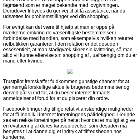
fagmænd som er meget bekendte med lovgivningen.
Derudover tilbydes du genvej til at få assistance, når du
udsættes for problemstillinger ved din shopping.
For øvrigt kan det være til hjælp at man er oppe på
mærkerne omkring de væsentligste bestemmelser i
forbindelse med handlen, som eksempelvis hvilken returret
netbutikken garanterer. I den relation er det desuden
essesentielt, at man stadigvæk sikrer sin kvittering, så man
altid vil kunne eftervise sin shopping af , uafhængig om du er
mand eller kvinde.
Trustpilot fremskaffer fuldkommen gunstige chancer for at
gennemgå forskellige aktuelle brugeres bedømmelser og
derved går vi ind for, at du beser internet firmaets
anmeldelser af forud for at du placerer din ordre.
Facebook bringer dig tillige relativt anstændige muligheder
for at få indblik i internet forretningens pålidelighed. Herinde
ses en række forretninger på nettet hvor det er muligt at give
en evaluering af deres købsoplevelse, som desuden må
benyttes til at danne dig et indtryk af tilfredsheden hos
kunderne.