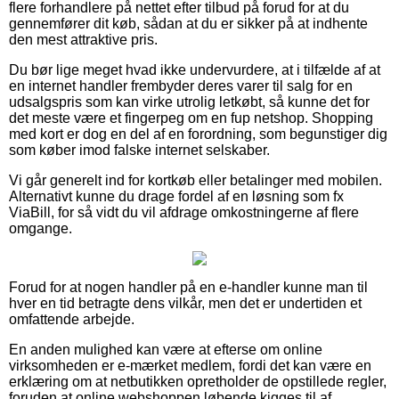
flere forhandlere på nettet efter tilbud på forud for at du
gennemfører dit køb, sådan at du er sikker på at indhente
den mest attraktive pris.
Du bør lige meget hvad ikke undervurdere, at i tilfælde af at
en internet handler frembyder deres varer til salg for en
udsalgspris som kan virke utrolig letkøbt, så kunne det for
det meste være et fingerpeg om en fup netshop. Shopping
med kort er dog en del af en forordning, som begunstiger dig
som køber imod falske internet selskaber.
Vi går generelt ind for kortkøb eller betalinger med mobilen.
Alternativt kunne du drage fordel af en løsning som fx
ViaBill, for så vidt du vil afdrage omkostningerne af flere
omgange.
Forud for at nogen handler på en e-handler kunne man til
hver en tid betragte dens vilkår, men det er undertiden et
omfattende arbejde.
En anden mulighed kan være at efterse om online
virksomheden er e-mærket medlem, fordi det kan være en
erklæring om at netbutikken opretholder de opstillede regler,
foruden at online webshoppen løbende kigges til af