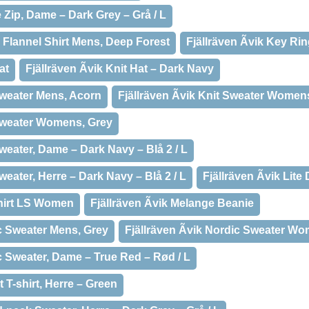
e Zip, Dame – Dark Grey – Grå / L
y Flannel Shirt Mens, Deep Forest
Fjällräven Ãvik Key Ri
at
Fjällräven Ãvik Knit Hat – Dark Navy
 Sweater Mens, Acorn
Fjällräven Ãvik Knit Sweater Women
 Sweater Womens, Grey
Sweater, Dame – Dark Navy – Blå 2 / L
Sweater, Herre – Dark Navy – Blå 2 / L
Fjällräven Ãvik Li
 Shirt LS Women
Fjällräven Ãvik Melange Beanie
ic Sweater Mens, Grey
Fjällräven Ãvik Nordic Sweater W
ic Sweater, Dame – True Red – Rød / L
t T-shirt, Herre – Green