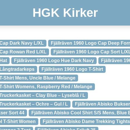
HGK Kirker
 Cap Dark Navy L/XL
Fjällräven 1960 Logo Cap Deep Forr
o Cap Rowan Red L/XL
Fjällräven 1960 Logo Cap Sort L/X
 Hat
Fjällräven 1960 Logo Hue Dark Navy
Fjällräven 1
 Långtradarkeps
Fjällräven 1960 Logo T-Shirt
T-Shirt Mens, Uncle Blue / Melange
 T-Shirt Womens, Raspberry Red / Melange
Truckerkasket – Clay Blue – Lyseblå / L
Truckerkasket – Ochre – Gul / L
Fjällräven Abisko Bukser
ser Sort 44
Fjällräven Abisko Cool Shirt S/S Mens, Blue 
ol T-Shirt Women
Fjällräven Abisko Dame Trekking Tights