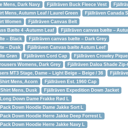
ce Mens, Dark Navy
Fjällräven Buck Fleece Vest
Fjällr
rt Mens, Autumn Leaf / Laurel Green
Fjällräven Canada S
hirt Women
Fjällräven Canvas Belt
ass Bælte 4 -Autumn Leaf
Fjällräven canvas bælte – Aut
te – Black
Fjällräven canvas bælte – Dark Grey
lte – Dusk
Fjällräven Canvas bælte Autum Leef
lte Grøn
Fjällräven Cord Cap
Fjällräven Crowley Pique
Trousers Womens, Dark Grey
Fjällräven Daloa Shade Zip
sers MT3 Stage, Dame – Light Beige – Beige / 36
Fjällräv
-Shirt Mens, Acorn
Fjällräven Est. 1960 Cap
T-Shirt Mens, Dusk
Fjällräven Expedition Down Jacket
on Long Down Dame Frakke Rød L
n Pack Down Hoodie Dame Jakke Sort L
n Pack Down Hoodie Herre Jakke Deep Forrest L
n Pack Down Hoodie Herre Jakke Navy L