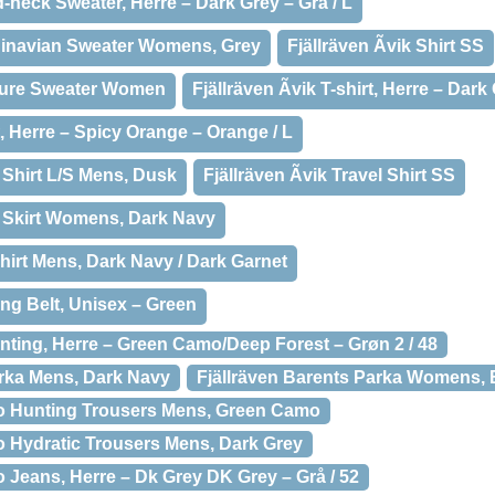
d-neck Sweater, Herre – Dark Grey – Grå / L
ndinavian Sweater Womens, Grey
Fjällräven Ãvik Shirt SS
ucture Sweater Women
Fjällräven Ãvik T-shirt, Herre – Dark 
rt, Herre – Spicy Orange – Orange / L
l Shirt L/S Mens, Dusk
Fjällräven Ãvik Travel Shirt SS
el Skirt Womens, Dark Navy
 Shirt Mens, Dark Navy / Dark Garnet
ing Belt, Unisex – Green
nting, Herre – Green Camo/Deep Forest – Grøn 2 / 48
arka Mens, Dark Navy
Fjällräven Barents Parka Womens, 
ro Hunting Trousers Mens, Green Camo
ro Hydratic Trousers Mens, Dark Grey
o Jeans, Herre – Dk Grey DK Grey – Grå / 52