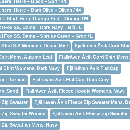
sers, Herre – Black – Sort / 44
sers, Herre – Dark Olive – Oliven / 44
t T-Shirt, Herre Orange-Red – Orange / M
l Fox SS, Dame – Dark Navy – Blå / L
ol Fox SS, Dame – Spruce Green – Grøn / L
k Shirt S/S Womens, Ocean Mist
Fjällräven Ãvik Cord Shir
 Shirt Mens, Autumn Leaf
Fjällräven Ãvik Cord Shirt Mens
nel Shirt Womens, Dark Navy
Fjällräven Ãvik Flat Cap
Cap – Tarmac
Fjällräven Ãvik Flat Cap, Dark Grey
Cap, Sand
Fjällräven Ãvik Fleece Hoodie Womens, Navy
e Zip Sweater
Fjällräven Ãvik Fleece Zip Sweater Mens, D
ece Zip Sweater Women
Fjällräven Ãvik Fleece Zip Sweater,
ce Zip Sweather Mens, Navy