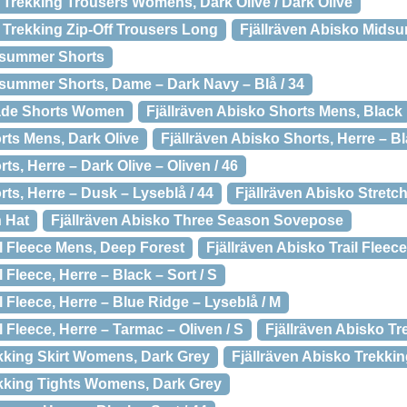
e Trekking Trousers Womens, Dark Olive / Dark Olive
e Trekking Zip-Off Trousers Long
Fjällräven Abisko Mid
idsummer Shorts
dsummer Shorts, Dame – Dark Navy – Blå / 34
hade Shorts Women
Fjällräven Abisko Shorts Mens, Black
rts Mens, Dark Olive
Fjällräven Abisko Shorts, Herre – Bl
ts, Herre – Dark Olive – Oliven / 46
rts, Herre – Dusk – Lyseblå / 44
Fjällräven Abisko Stret
n Hat
Fjällräven Abisko Three Season Sovepose
il Fleece Mens, Deep Forest
Fjällräven Abisko Trail Fle
l Fleece, Herre – Black – Sort / S
l Fleece, Herre – Blue Ridge – Lyseblå / M
l Fleece, Herre – Tarmac – Oliven / S
Fjällräven Abisko T
ekking Skirt Womens, Dark Grey
Fjällräven Abisko Trekk
ekking Tights Womens, Dark Grey