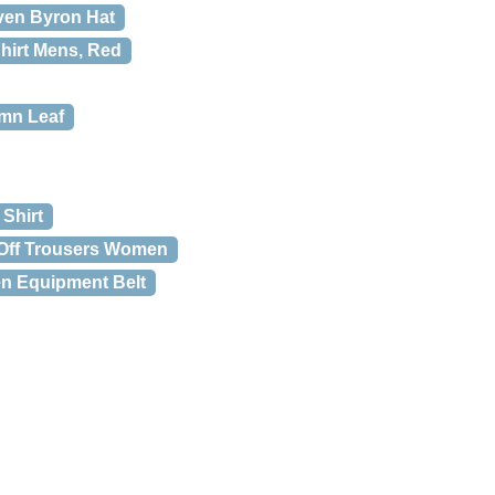
även Byron Hat
hirt Mens, Red
umn Leaf
 Shirt
-Off Trousers Women
en Equipment Belt