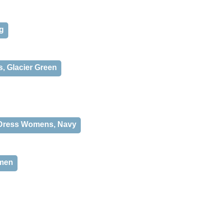
ng
s, Glacier Green
te Dress Womens, Navy
omen