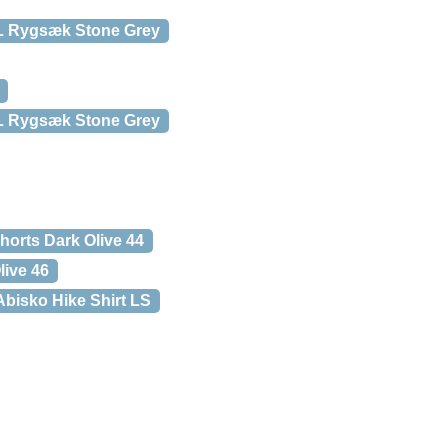
35L Rygsæk Stone Grey
45L Rygsæk Stone Grey
horts Dark Olive 44
live 46
 Abisko Hike Shirt LS