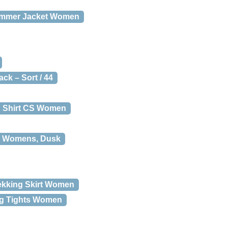
summer Jacket Women
ack – Sort / 44
ch Shirt CS Women
ece Womens, Dusk
rekking Skirt Women
ing Tights Women