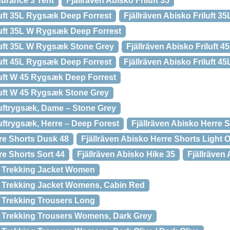
durance 3 Tent
Fjällräven Abisko Friluft 35
luft 35L Rygsæk Deep Forrest
Fjällräven Abisko Friluft 
iluft 35L W Rygsæk Deep Forrest
iluft 35L W Rygsæk Stone Grey
Fjällräven Abisko Friluft 45
luft 45L Rygsæk Deep Forrest
Fjällräven Abisko Friluft 
luft W 45 Rygsæk Deep Forrest
iluft W 45 Rygsæk Stone Grey
luftrygsæk, Dame – Stone Grey
luftrygsæk, Herre – Deep Forest
Fjällräven Abisko Herre S
rre Shorts Dusk 48
Fjällräven Abisko Herre Shorts Light O
re Shorts Sort 44
Fjällräven Abisko Hike 35
Fjällräven
te Trekking Jacket Women
te Trekking Jacket Womens, Cabin Red
e Trekking Trousers Long
te Trekking Trousers Womens, Dark Grey