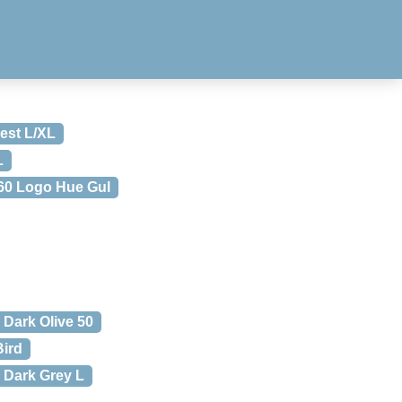
est L/XL
L
960 Logo Hue Gul
 Dark Olive 50
Bird
 Dark Grey L