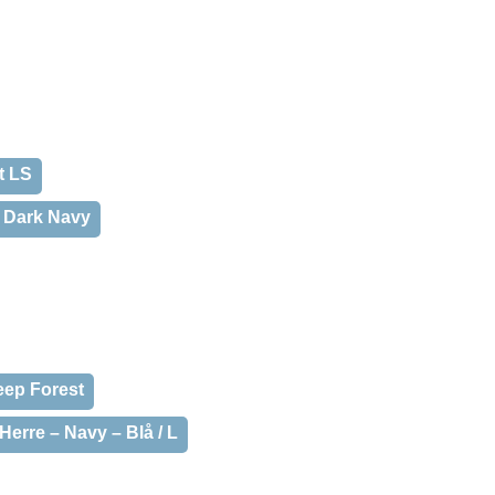
t LS
, Dark Navy
eep Forest
 Herre – Navy – Blå / L