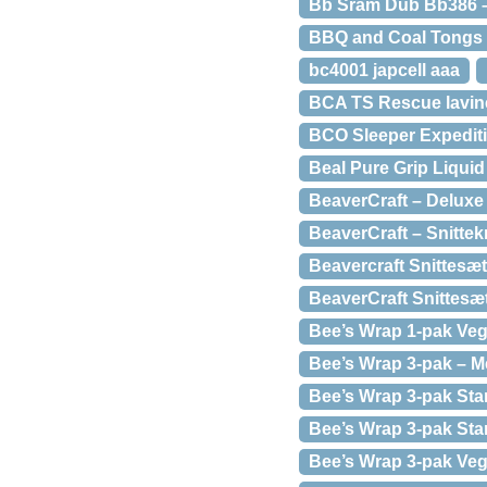
Bb Sram Dub Bb386 –
BBQ and Coal Tongs (
bc4001 japcell aaa
BCA TS Rescue lavi
BCO Sleeper Expediti
Beal Pure Grip Liquid
BeaverCraft – Deluxe 
BeaverCraft – Snittek
Beavercraft Snittesæt
BeaverCraft Snittesæ
Bee’s Wrap 1-pak Ve
Bee’s Wrap 3-pak – 
Bee’s Wrap 3-pak Star
Bee’s Wrap 3-pak Star
Bee’s Wrap 3-pak Veg