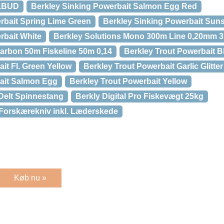
ILBUD
Berkley Sinking Powerbait Salmon Egg Red
rbait Spring Lime Green
Berkley Sinking Powerbait Suns
rbait White
Berkley Solutions Mono 300m Line 0,20mm 
carbon 50m Fiskeline 50m 0,14
Berkley Trout Powerbait 
it Fl. Green Yellow
Berkley Trout Powerbait Garlic Glitter
bait Salmon Egg
Berkley Trout Powerbait Yellow
Delt Spinnestang
Berkly Digital Pro Fiskevægt 25kg
Forskærekniv inkl. Læderskede
Køb nu »