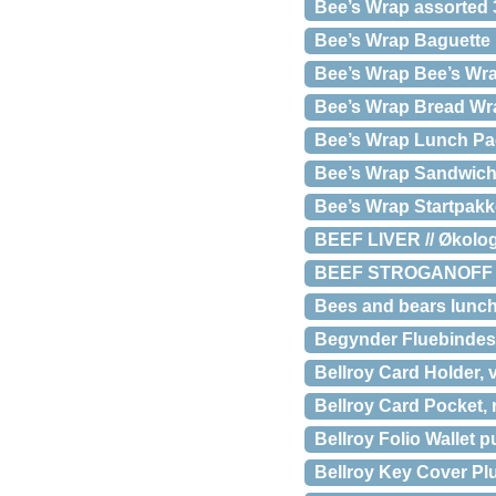
Bee’s Wrap assorted 
Bee’s Wrap Baguette 
Bee’s Wrap Bee’s Wr
Bee’s Wrap Bread Wr
Bee’s Wrap Lunch Pac
Bee’s Wrap Sandwich W
Bee’s Wrap Startpakke
BEEF LIVER // Økolog
BEEF STROGANOFF 50
Bees and bears lunc
Begynder Fluebinde
Bellroy Card Holder, v
Bellroy Card Pocket, 
Bellroy Folio Wallet p
Bellroy Key Cover Plu