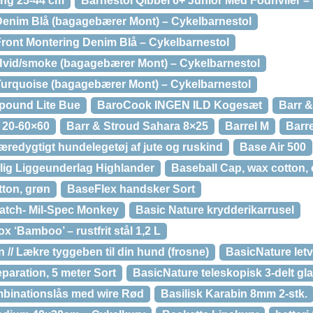
ing 25-44 cm
Barnestol Qibbel 6+ Junior Med Fodhviler –
 Denim Blå (bagagebærer Mont) – Cykelbarnestol
Front Montering Denim Blå – Cykelbarnestol
 Hvid/smoke (bagagebærer Mont) – Cykelbarnestol
 Turquoise (bagagebærer Mont) – Cykelbarnestol
mpound Lite Bue
BaroCook INGEN ILD Kogesæt
Barr &
 20-60×60
Barr & Stroud Sahara 8×25
Barrel M
Barr
æredygtigt hundelegetøj af jute og ruskind
Base Air 500
ig Liggeunderlag Highlander
Baseball Cap, wax cotton,
tton, grøn
BaseFlex handsker Sort
atch- Mil-Spec Monkey
Basic Nature krydderikarrusel
 ‘Bamboo’ – rustfrit stål 1,2 L
// Lækre tyggeben til din hund (frosne)
BasicNature let
eparation, 5 meter Sort
BasicNature teleskopisk 3-delt gl
binationslås med wire Rød
Basilisk Karabin 8mm 2-stk.