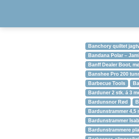
Banchory quiltet jagt
Bandana Polar – Jam
Banff Dealer Boot, m
Banshee Pro 200 tunn
Barbecue Tools
Ba
Barduner 2 stk. á 3 me
Bardunsnor Rød
B
Bardunstrammer 4,5
Bardunstrammer Isabe
Bardunstrammere pla