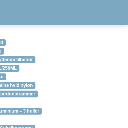
nd
e
ttende tilbehør
L/250ML
ke
line hvid nylon
 bardunstrammer
minium – 3 huller