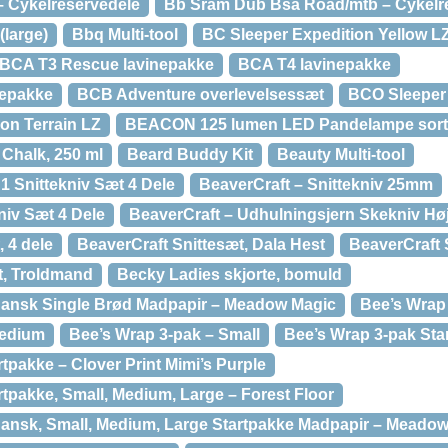
 Cykelreservedele
Bb Sram Dub Bsa Road/mtb – Cykelr
large)
Bbq Multi-tool
BC Sleeper Expedition Yellow L
BCA T3 Rescue lavinepakke
BCA T4 lavinepakke
nepakke
BCB Adventure overlevelsessæt
BCO Sleeper 
on Terrain LZ
BEACON 125 lumen LED Pandelampe sort
 Chalk, 250 ml
Beard Buddy Kit
Beauty Multi-tool
1 Snittekniv Sæt 4 Dele
BeaverCraft – Snittekniv 25mm
niv Sæt 4 Dele
BeaverCraft – Udhulningsjern Skekniv Hø
, 4 dele
BeaverCraft Snittesæt, Dala Hest
BeaverCraft 
t, Troldmand
Becky Ladies skjorte, bomuld
gansk Single Brød Madpapir – Meadow Magic
Bee’s Wrap
Medium
Bee’s Wrap 3-pak – Small
Bee’s Wrap 3-pak Sta
tpakke – Clover Print Mimi’s Purple
tpakke, Small, Medium, Large – Forest Floor
ansk, Small, Medium, Large Startpakke Madpapir – Meado