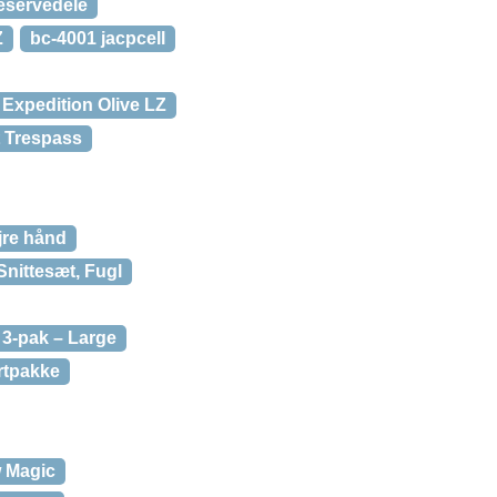
eservedele
Z
bc-4001 jacpcell
Expedition Olive LZ
 Trespass
jre hånd
Snittesæt, Fugl
 3-pak – Large
rtpakke
w Magic