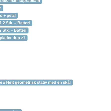
i 1400 mah suprabeam
e
o + petzl
1 2 Stk. – Batteri
2 Stk. – Batteri
oplader duo z1
 // Højt geometrisk stativ med en skål