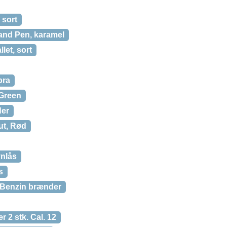
 sort
and Pen, karamel
let, sort
bra
 Green
der
t, Rød
ynlås
s
Benzin brænder
r 2 stk. Cal. 12