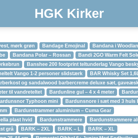
HGK Kirker
vest, mørk grøn
Bandage Emojinal
Bandana i Woodla
be
Bandana Polar – Rossan
Bandi 2GO Warm Felt Sol
ørkebrun
Banshee 200 footprint teltunderlag Vango besky
eltelt Vango 1-2 personer slidstærk
BAR Whisky Set 1,6
rberkost og sandalwood barbercreme deluxe sæt, gaveæs
ter til vandreteltet
Bardunline gul – 4 x 4 meter
Bardun
ardunsnor Typhoon mini
Bardunsnore i sæt med 3 huls
 mm
Bardunstrammer aluminium – Cuma Gear
lla plast hvid
Bardunstrammere
Bardunstrammere alu
st grå
BARK – 2XL
BARK – L
BARK – XL