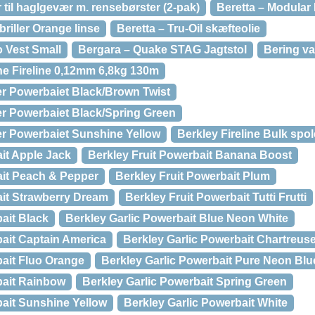
r til haglgevær m. rensebørster (2-pak)
Beretta – Modular
riller Orange linse
Beretta – Tru-Oil skæfteolie
 Vest Small
Bergara – Quake STAG Jagtstol
Bering v
line Fireline 0,12mm 6,8kg 130m
er Powerbaiet Black/Brown Twist
ter Powerbaiet Black/Spring Green
ter Powerbaiet Sunshine Yellow
Berkley Fireline Bulk spol
it Apple Jack
Berkley Fruit Powerbait Banana Boost
ait Peach & Pepper
Berkley Fruit Powerbait Plum
ait Strawberry Dream
Berkley Fruit Powerbait Tutti Frutti
ait Black
Berkley Garlic Powerbait Blue Neon White
bait Captain America
Berkley Garlic Powerbait Chartreus
bait Fluo Orange
Berkley Garlic Powerbait Pure Neon Blu
bait Rainbow
Berkley Garlic Powerbait Spring Green
bait Sunshine Yellow
Berkley Garlic Powerbait White