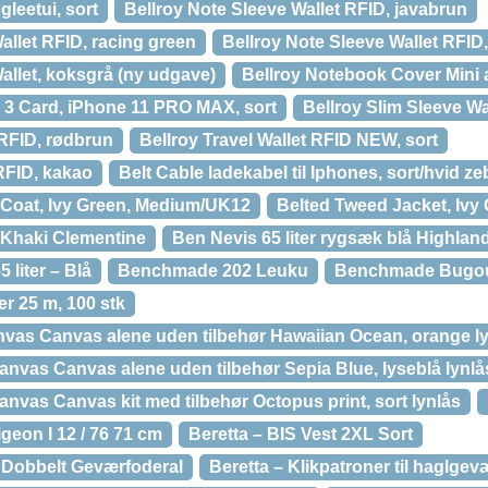
gleetui, sort
Bellroy Note Sleeve Wallet RFID, javabrun
allet RFID, racing green
Bellroy Note Sleeve Wallet RFID,
allet, koksgrå (ny udgave)
Bellroy Notebook Cover Mini 
 3 Card, iPhone 11 PRO MAX, sort
Bellroy Slim Sleeve Wal
 RFID, rødbrun
Bellroy Travel Wallet RFID NEW, sort
 RFID, kakao
Belt Cable ladekabel til Iphones, sort/hvid ze
 Coat, Ivy Green, Medium/UK12
Belted Tweed Jacket, Ivy
 Khaki Clementine
Ben Nevis 65 liter rygsæk blå Highlan
 liter – Blå
Benchmade 202 Leuku
Benchmade Bugou
r 25 m, 100 stk
as Canvas alene uden tilbehør Hawaiian Ocean, orange l
vas Canvas alene uden tilbehør Sepia Blue, lyseblå lynlå
vas Canvas kit med tilbehør Octopus print, sort lynlås
igeon I 12 / 76 71 cm
Beretta – BIS Vest 2XL Sort
 Dobbelt Geværfoderal
Beretta – Klikpatroner til haglgevæ