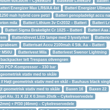
edium 40x30cm – Cykelkurv
Baskette Linekurv
batter
atteri Energizer Max LR6/AA 4st
Batteri Energizer Ulimat
 1250 mah hybrid core petzl
Batteri genopladeligt accu na
orion mila
Batteri Lithium 3v Cr2032 – Batteri
Batteri Lr
Batteri Sigma Brakelight Cr 1025 – Batteri
Batteri Aaa 
erem
Batteridrevet LED lampe med 3 lysstyrker
Batteri
suprabeam
Batterisæt Accu 2100mah 4 Stk. Aa – Batteri
er M50U
Batterivest Mila
Batterivest Swenor Lightning
ackpacker telt Trespass olivengrøn
00 PCP-Kompressor – 330 bar
 geometrisk stativ med to skåle
// Højt geometrisk stativ med en skål – Bauhaus black single
t geometrisk stativ med to skåle
Baxen 16
Baxen 22
get Alu. 31 X 22 X 0.3mm 20stk – Cykelreservedele
2mm) + Pf30 (46mm) – Cykelreservedele