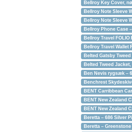
Bellroy Key Cover, nø
Bellroy Note Sleeve W
Bellroy Note Sleeve W
Bellroy Phone Case –
Bellroy Travel FOLIO
Bellroy Travel Wallet
Belted Gatsby Tweed
Belted Tweed Jacket,
Ben Nevis rygsæk – 65
Benchrest Skydeskive
BENT Carribbean Canv
BENT New Zealand Can
BENT New Zealand Can
Beretta – 686 Silver P
Beretta – Greenstone