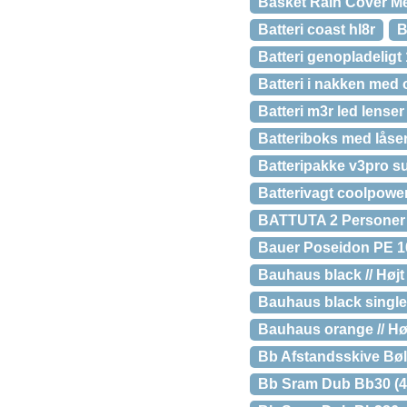
Basket Rain Cover M
Batteri coast hl8r
B
Batteri genopladeligt
Batteri i nakken med 
Batteri m3r led lenser
Batteriboks med lås
Batteripakke v3pro 
Batterivagt coolpow
BATTUTA 2 Personer b
Bauer Poseidon PE 1
Bauhaus black // Højt
Bauhaus black single 
Bauhaus orange // Høj
Bb Afstandsskive Bøl
Bb Sram Dub Bb30 (4