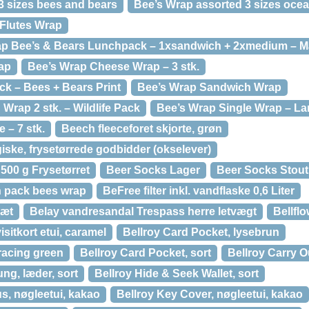
3 sizes bees and bears
Bee’s Wrap assorted 3 sizes ocea
Flutes Wrap
ap Bee’s & Bears Lunchpack – 1xsandwich + 2xmedium – M
ap
Bee’s Wrap Cheese Wrap – 3 stk.
k – Bees + Bears Print
Bee’s Wrap Sandwich Wrap
rap 2 stk. – Wildlife Pack
Bee’s Wrap Single Wrap – La
 – 7 stk.
Beech fleeceforet skjorte, grøn
iske, frysetørrede godbidder (okselever)
0 g Frysetørret
Beer Socks Lager
Beer Socks Stout
h pack bees wrap
BeFree filter inkl. vandflaske 0,6 Liter
sæt
Belay vandresandal Trespass herre letvægt
Bellflo
isitkort etui, caramel
Bellroy Card Pocket, lysebrun
racing green
Bellroy Card Pocket, sort
Bellroy Carry Ou
ung, læder, sort
Bellroy Hide & Seek Wallet, sort
s, nøgleetui, kakao
Bellroy Key Cover, nøgleetui, kakao