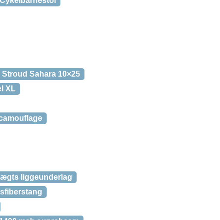
 Cykelbarnestol
 Stroud Sahara 10×25
el XL
 camouflage
vægts liggeunderlag
asfiberstang