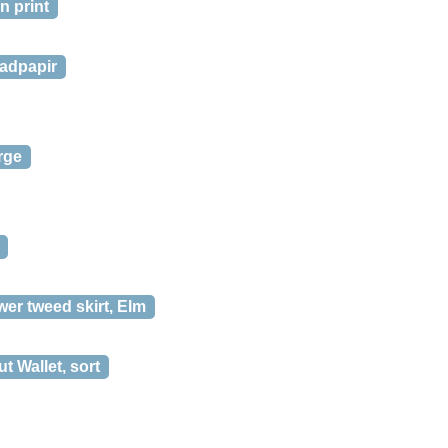
n print
adpapir
rge
wer tweed skirt, Elm
t Wallet, sort