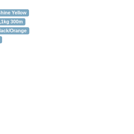
hine Yellow
3,1kg 300m
Black/Orange