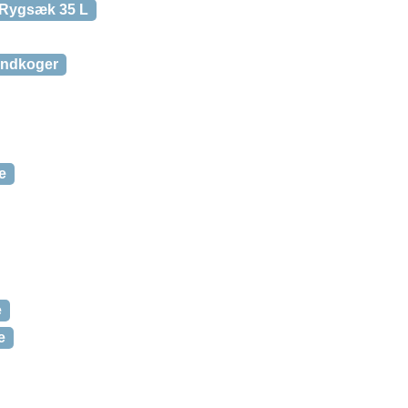
 Rygsæk 35 L
andkoger
e
e
e