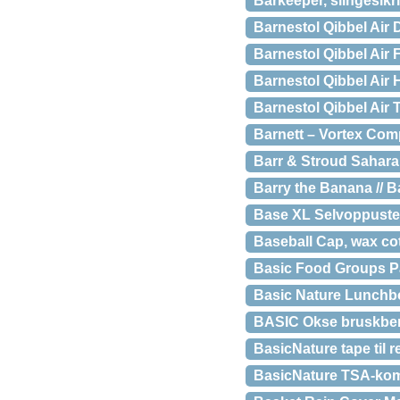
Barkeeper, slingesikr
Barnestol Qibbel Air
Barnestol Qibbel Air 
Barnestol Qibbel Air
Barnestol Qibbel Air
Barnett – Vortex Co
Barr & Stroud Sahara
Barry the Banana // B
Base XL Selvoppustel
Baseball Cap, wax co
Basic Food Groups P
Basic Nature Lunchbox
BASIC Okse bruskben 
BasicNature tape til r
BasicNature TSA-kom