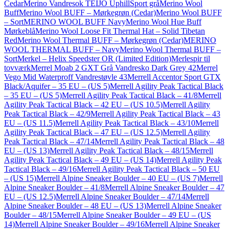
Cedar
Merino Vandresok TEIJO UphillSport grå
Merino Wool
Buff
Merino Wool BUFF – Mørkegrøn (Cedar)
Merino Wool BUFF
– Sort
MERINO WOOL BUFF Navy
Merino Wool Hue Buff
Mørkeblå
Merino Wool Loose Fit Thermal Hat – Solid Tibetan
Red
Merino Wool Thermal BUFF – Mørkegrøn (Cedar)
MERINO
WOOL THERMAL BUFF – Navy
Merino Wool Thermal BUFF –
Sort
Merkel – Helix Speedster OR (Limited Edition)
Merlespir til
tovværk
Merrel Moab 2 GXT Grå Vandresko Dark Grey 42
Merrel
Vego Mid Waterproff Vandrestøvle 43
Merrell Accentor Sport GTX
Black/Aquifer – 35 EU – (US 5)
Merrell Agility Peak Tactical Black
– 35 EU – (US 5)
Merrell Agility Peak Tactical Black – 41/8
Merrell
Agility Peak Tactical Black – 42 EU – (US 10.5)
Merrell Agility
Peak Tactical Black – 42/9
Merrell Agility Peak Tactical Black – 43
EU – (US 11.5)
Merrell Agility Peak Tactical Black – 43/10
Merrell
Agility Peak Tactical Black – 47 EU – (US 12.5)
Merrell Agility
Peak Tactical Black – 47/14
Merrell Agility Peak Tactical Black – 48
EU – (US 13)
Merrell Agility Peak Tactical Black – 48/15
Merrell
Agility Peak Tactical Black – 49 EU – (US 14)
Merrell Agility Peak
Tactical Black – 49/16
Merrell Agility Peak Tactical Black – 50 EU
– (US 15)
Merrell Alpine Sneaker Boulder – 40 EU – (US 7)
Merrell
Alpine Sneaker Boulder – 41/8
Merrell Alpine Sneaker Boulder – 47
EU – (US 12.5)
Merrell Alpine Sneaker Boulder – 47/14
Merrell
Alpine Sneaker Boulder – 48 EU – (US 13)
Merrell Alpine Sneaker
Boulder – 48/15
Merrell Alpine Sneaker Boulder – 49 EU – (US
14)
Merrell Alpine Sneaker Boulder – 49/16
Merrell Alpine Sneaker