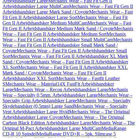
Arbejdshandsker Large
Mechanix Wear – Fast Fit Gen II
Arbejdshandsker Large MultiCam
Mechanix Wear – Fast Fit Gen II
Arbejdshandsker Large Mørk Sand / Coyote
Mechanix Wear – Fast
Fit Gen II Arbejdshandsker Large Sort
Mechanix Wear – Fast Fit
Gen II Arbejdshandsker Medium MultiCam
Mechanix Wear – Fast
Fit Gen II Arbejdshandsker Medium Mørk Sand / Coyote
Mechanix
Wear – Fast Fit Gen II Arbejdshandsker Medium Sort
Mechanix
Wear – Fast Fit Gen II Arbejdshandsker Small MultiCam
Mechanix
Wear – Fast Fit Gen II Arbejdshandsker Small Mørk Sand /
Coyote
Mechanix Wear – Fast Fit Gen II Arbejdshandsker Small
Sort
Mechanix Wear – Fast Fit Gen II Arbejdshandsker XL Mørk
Sand / Coyote
Mechanix Wear – Fast Fit Gen II Arbejdshandsker
XL Sort
Mechanix Wear – Fast Fit Gen II Arbejdshandsker XXL
Mørk Sand / Coyote
Mechanix Wear – Fast Fit Gen II
Arbejdshandsker XXL Sort
Mechanix Wear – Fastfit Leather
S
Mechanix Wear – Material14X FastFit Arbejdshandsker
Large
Mechanix Wear – Recon Arbejdshandsker Large
Mechanix
Wear – Specialty 0,5mm. Arbejdshandsker Large
Mechanix Wear –
Specialty Grip Arbejdshandsker Large
Mechanix Wear – Specialty
Skydehandsker (0,5mm) Large Sand
Mechanix Wear – Specialty
Vent Arbejdshandsker Large Hvid
Mechanix Wear – The Original
Arbejdshandsker Large Coyote
Mechanix Wear – The Original
Carbon Black Edition Arbejdshandsker Large
Mechanix Wear – The
Original M-Pact Arbejdshandsker Large MultiCam
MediaRange
CD-R 10 Spindel
MediaRange DVD+R – 5pk. Slimcase 5