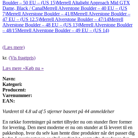
Boulder – 50 EU – (US 15)
Merrell Altalight Approach Mid GTX
Dame, Black / Canal
Merrell Alverstone Boulder – 40 EU – (US
7)
Merrell Alverstone Boulder – 41/8
Merrell Alverstone Boulder –
47 EU – (US 12.5)
Merrell Alverstone Boulder – 47/14
Merrell
Alverstone Boulder – 48 EU – (US 13)
Merrell Alverstone Boulder
– 48/15
Merrell Alverstone Boulder – 49 EU – (US 14)
(Læs mere)
kr.
(Vis fragtpris)
Læs mere »
Køb nu »
Navn:
Kategori:
Producent:
Varenummer:
EAN:
Vurderet til
4.8
ud af 5 stjerner baseret på
44
anmeldelser
En række forretninger på nettet tilbyder nu om stunder flere former
for levering. Den mest moderne er nu om stunder at få leveret til en
pakkeshop, hvor du selv kan hente dine produkter når det passer dig