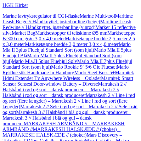
HGK Kirker
Marine lavtryksregulator til CGI-flaske
Marine Multi-tool
Maritime
Leash Beige // Håndknyttet, justerbar line (beige)
Maritime Leash
Redwine // Håndknyttet, justerbar line (vinrød)
Marker 15 reflective
silva
Market Bag
Markisestopper til teltskinne Ø5 mm
Markisetæppe
B:300 cm, grøn 3,0 x 4,0 meter
Markisetæppe bredde 2,5 meter 2,5
x 3,0 meter
Markisetæppe bredde 3,0 meter 3,0 x 4,0 meter
Marlo
Mla.II 3plus Fluehjul Standard Sort (som hjul)
Marlo Mla.II 5plus
Fluehjul Blå
Marlo Mla.II 5plus Fluehjul Standard Sort (som
hjul)
Marlo Mla.II 5plus Fluehjul Sølv
Marlo Mla.II 7plus Fluehjul
Standard Sort (som hjul)
Marlo Rookie 9´ 5/6 Oic Fluesæt
Marlo
Rørflue stik Handmade In Hamburg
Marlo Steel Boss 5+
Marmitek
Hdmi Extender Tv Anywhere Wireless – Oplader
Marmitek Smart
Sensor Sensesi Door-window Battery – Diverse
Marrakesh 2 //
Halsbånd i rød og sort – dansk produceret – Marrakesh 2 //
Halsbånd i rød og sort – dansk produceret
Marrakesh 2 // Line i rød
og sort (flere længder) – Marrakesh 2 // Line i rød og sort (flere
længder)
Marrakesh 2 // Sele i rød og sort – Marrakesh 2 // Sele i rød
og sort
Marrakesh 3 // Halsbånd i blå og gul – dansk produceret –
Marrakesh 3 // Halsbånd i blå og gul – dansk
produceret
MARRAKESH ARMBÅND // – MARRAKESH
ARMBÅND //
MARRAKESH HALSKÆDE // (choker) –
MARRAKESH HALSKÆDE // (choker)
Mars Discovery –
Teknetics T2
Mars Goliath – Kruzer Serie
Mars Goliath – Makro