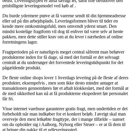
bedst. Leveringstypen er altså særligt let, samt ofte derudover den
prisbilligste leveringsmodel ved køb af .
Du burde ydermere prøve at få varerne sendt til din hjemmeadresse
eller ud på din arbejdsplads. Leveringsformen bliver til tider en
kende mere omkostningsfuld, men omvendt yderst smart. Den
mindst kostelige fragtform vil dog til enhver tid være selv at hente
pakken, men dette stiller krav om at du lever i nærheden af online
forretningens lager.
Fragtperioden på er naturligvis meget central såfremt man behøver
produkterne inden for få dage, så med det formål er det selvsagt
centralt at du undersøger det forventede leveringstidspunkt for det
pågældende produkt.
De fleste online shops lover 1 hverdags levering på de fleste af deres
produkter, eksempelvis , men som ikke desto mindre antager at
transaktionen gennemføres før et aftalt klokkeslæt, med det formål at
de med sikkerhed kan nå at få produkterne ekspederet før personalet
får fri.
Visse internet varehuse garanterer gratis fragt, men undertiden er det
forbeholdt når man indkøber for et konkret beløb. I øvrigt skal man
overveje den mest letkøbte fragttype, der i mange tilfælde – uanset
om du opholder sig i Aalborg, Nyborg eller Struer – er at få dem til
at bringe din pakke til et udleveringssted.