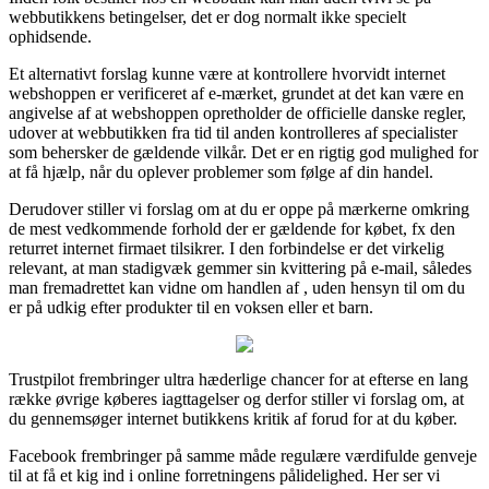
webbutikkens betingelser, det er dog normalt ikke specielt
ophidsende.
Et alternativt forslag kunne være at kontrollere hvorvidt internet
webshoppen er verificeret af e-mærket, grundet at det kan være en
angivelse af at webshoppen opretholder de officielle danske regler,
udover at webbutikken fra tid til anden kontrolleres af specialister
som behersker de gældende vilkår. Det er en rigtig god mulighed for
at få hjælp, når du oplever problemer som følge af din handel.
Derudover stiller vi forslag om at du er oppe på mærkerne omkring
de mest vedkommende forhold der er gældende for købet, fx den
returret internet firmaet tilsikrer. I den forbindelse er det virkelig
relevant, at man stadigvæk gemmer sin kvittering på e-mail, således
man fremadrettet kan vidne om handlen af , uden hensyn til om du
er på udkig efter produkter til en voksen eller et barn.
Trustpilot frembringer ultra hæderlige chancer for at efterse en lang
række øvrige køberes iagttagelser og derfor stiller vi forslag om, at
du gennemsøger internet butikkens kritik af forud for at du køber.
Facebook frembringer på samme måde regulære værdifulde genveje
til at få et kig ind i online forretningens pålidelighed. Her ser vi