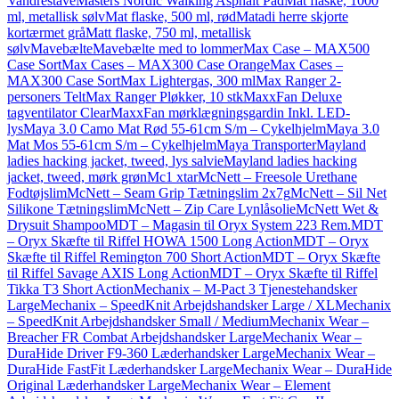
Vandrestave
Masters Nordic Walking Asphalt Pad
Mat flaske, 1000
ml, metallisk sølv
Mat flaske, 500 ml, rød
Matadi herre skjorte
kortærmet grå
Matt flaske, 750 ml, metallisk
sølv
Mavebælte
Mavebælte med to lommer
Max Case – MAX500
Case Sort
Max Cases – MAX300 Case Orange
Max Cases –
MAX300 Case Sort
Max Lightergas, 300 ml
Max Ranger 2-
personers Telt
Max Ranger Pløkker, 10 stk
MaxxFan Deluxe
tagventilator Clear
MaxxFan mørklægningsgardin Inkl. LED-
lys
Maya 3.0 Camo Mat Rød 55-61cm S/m – Cykelhjelm
Maya 3.0
Mat Mos 55-61cm S/m – Cykelhjelm
Maya Transporter
Mayland
ladies hacking jacket, tweed, lys salvie
Mayland ladies hacking
jacket, tweed, mørk grøn
Mc1 xtar
McNett – Freesole Urethane
Fodtøjslim
McNett – Seam Grip Tætningslim 2x7g
McNett – Sil Net
Silikone Tætningslim
McNett – Zip Care Lynlåsolie
McNett Wet &
Drysuit Shampoo
MDT – Magasin til Oryx System 223 Rem.
MDT
– Oryx Skæfte til Riffel HOWA 1500 Long Action
MDT – Oryx
Skæfte til Riffel Remington 700 Short Action
MDT – Oryx Skæfte
til Riffel Savage AXIS Long Action
MDT – Oryx Skæfte til Riffel
Tikka T3 Short Action
Mechanix – M-Pact 3 Tjenestehandsker
Large
Mechanix – SpeedKnit Arbejdshandsker Large / XL
Mechanix
– SpeedKnit Arbejdshandsker Small / Medium
Mechanix Wear –
Breacher FR Combat Arbejdshandsker Large
Mechanix Wear –
DuraHide Driver F9-360 Læderhandsker Large
Mechanix Wear –
DuraHide FastFit Læderhandsker Large
Mechanix Wear – DuraHide
Original Læderhandsker Large
Mechanix Wear – Element