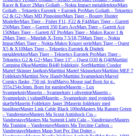
Racer & Racer 2
Mars Goliath – Nokta Impact metaldetektor
Mars
Goliath – Teknetics Eurotek + Eurotek Pro
Mars Goliath – Teknetics
G2 & G2+
Mars MD Pinpointer
Mars Tiger – Bounty Hunter
Modeller
Mars Tiger – Fisher F11, F22 & F44
Mars Tiger – Garrett
250
Mars Tiger – Garrett 350 Euro Ace
Mars Tiger – Garrett Ace
150
Mars Tiger – Garrett AT Pro
Mars Tiger – Makro Racer 1 &
2
Mars Tiger – Minelab X-Terra 7,5/18,75
Mars Tiger – Nokta
Impact
Mars Tiger – Nokta-Makro Kruzer serie
Mars Tiger – Quest
X5 & X10
Mars Tiger – Teknetics Eurotek & Digitek
metaldetektor
Mars Tiger – Teknetics Eurotek Pro
Mars Tiger –
Teknetics G2 & G2+
Mars Tiger 13″ – Quest Q20 & Q40
Martiini
Camping Økse
Marttiini B440 foldekniv, Sort
Marttiini Condor
Martef Skinner Jagtkniv
Marttiini Martef Skinnekniv
Marttiini MEF 7
Foldekniv
Marttiini New Handy
Marttiini Svampekniv
Marvel
Comics flaske, 750 ml, hvid
Marvo Mouse pad Born for g..
355x254x3mm. Born for gaming
Maserin – Lux
Svampekniv
Maserin – Svampekniv i oliventræ
Maserin –
Svampekniv i valnød
Maserin – Svampekniv med syntetisk
skæfte
Maserin Foldekniv Jager 3
Maserin foldekniv med
bugåbner
Master Link Cable Black 100m
Masters Ma Ranger Green
– Vandrestave
Masters Ma Scout Antishock Css –
Vandrestave
Masters Ma Summit Light Calu – Vandrestave
Masters
Ma Training – Vandrestave
Masters Ma Trecime Carbon –
Vandrestave
Masters Masp Sort Pvc Dut Dutter –