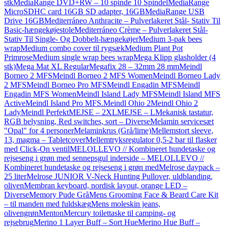
stk
MediaRange DVD+RW – 10 spinde 10 Spindel
MediaRange
MicroSDHC card 16GB SD adapter, 16GB
MediaRange USB
Drive 16GB
Mediterráneo Anthracite – Pulverlakeret Stål- Stativ Til
Basic-hængekøjestole
Mediterráneo Crème – Pulverlakeret Stål-
Stativ Til Single- Og Dobbelt-hængekøjer
Medium 3-pak bees
wrap
Medium combo cover til rygsæk
Medium Plant Pot
Primrose
Medium single wrap bees wrap
Mega Klipp glasholder (4
stk)
Mega Mat XL Regular
Megafix 28 – 32mm 28 mm
Meindl
Borneo 2 MFS
Meindl Borneo 2 MFS Women
Meindl Borneo Lady
2 MFS
Meindl Borneo Pro MFS
Meindl Engadin MFS
Meindl
Engadin MFS Women
Meindl Island Lady MFS
Meindl Island MFS
Active
Meindl Island Pro MFS.
Meindl Ohio 2
Meindl Ohio 2
Lady
Meindl Perfekt
MEJSE – 2XL
MEJSE – L
Mekanisk tastatur,
RGB belysning, Red switches, sort – Diverse
Melamin servicesæt
"Opal" for 4 personer
Melaminkrus (Grå/lime)
Mellemstort sleeve,
13, magma – Tabletcover
Mellemtryksregulator 0,5-2 bar til flasker
med Click-On ventil
MELOLLEVO // Kombineret hundetaske og
rejseseng i grøn med sennepsgul inderside – MELOLLEVO //
Kombineret hundetaske og rejseseng i grøn med
Melrose daypack –
25 liter
Melrose JUNIOR V-Neck Hunting Pullover, uldblanding,
oliven
Membran keyboard, nordisk layout, orange LED –
Diverse
Memory Pude Grå
Mens Grooming Face & Beard Care Kit
– til manden med fuldskæg
Mens moleskin jeans,
olivengrøn
Menton
Mercury toilettaske til camping- og
rejsebrug
Merino 1 Layer Buff – Sort Hue
Merino Hue Buff –