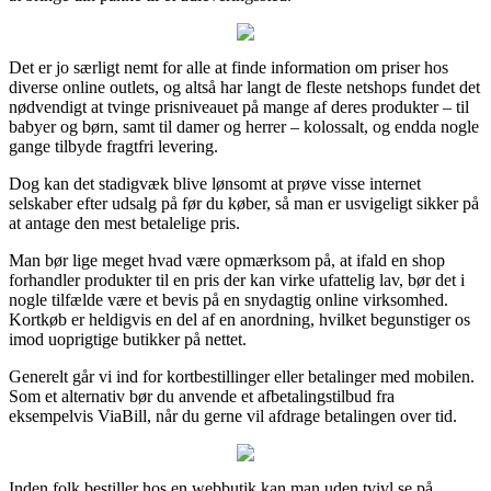
Det er jo særligt nemt for alle at finde information om priser hos
diverse online outlets, og altså har langt de fleste netshops fundet det
nødvendigt at tvinge prisniveauet på mange af deres produkter – til
babyer og børn, samt til damer og herrer – kolossalt, og endda nogle
gange tilbyde fragtfri levering.
Dog kan det stadigvæk blive lønsomt at prøve visse internet
selskaber efter udsalg på før du køber, så man er usvigeligt sikker på
at antage den mest betalelige pris.
Man bør lige meget hvad være opmærksom på, at ifald en shop
forhandler produkter til en pris der kan virke ufattelig lav, bør det i
nogle tilfælde være et bevis på en snydagtig online virksomhed.
Kortkøb er heldigvis en del af en anordning, hvilket begunstiger os
imod uoprigtige butikker på nettet.
Generelt går vi ind for kortbestillinger eller betalinger med mobilen.
Som et alternativ bør du anvende et afbetalingstilbud fra
eksempelvis ViaBill, når du gerne vil afdrage betalingen over tid.
Inden folk bestiller hos en webbutik kan man uden tvivl se på