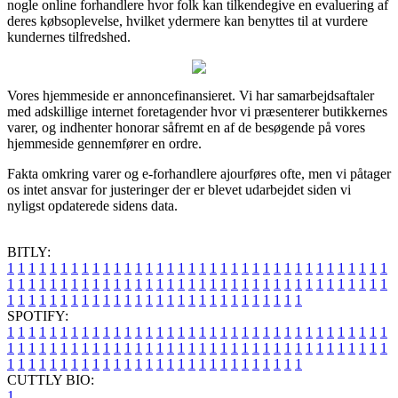
nogle online forhandlere hvor folk kan tilkendegive en evaluering af
deres købsoplevelse, hvilket ydermere kan benyttes til at vurdere
kundernes tilfredshed.
Vores hjemmeside er annoncefinansieret. Vi har samarbejdsaftaler
med adskillige internet foretagender hvor vi præsenterer butikkernes
varer, og indhenter honorar såfremt en af de besøgende på vores
hjemmeside gennemfører en ordre.
Fakta omkring varer og e-forhandlere ajourføres ofte, men vi påtager
os intet ansvar for justeringer der er blevet udarbejdet siden vi
nyligst opdaterede sidens data.
BITLY:
1
1
1
1
1
1
1
1
1
1
1
1
1
1
1
1
1
1
1
1
1
1
1
1
1
1
1
1
1
1
1
1
1
1
1
1
1
1
1
1
1
1
1
1
1
1
1
1
1
1
1
1
1
1
1
1
1
1
1
1
1
1
1
1
1
1
1
1
1
1
1
1
1
1
1
1
1
1
1
1
1
1
1
1
1
1
1
1
1
1
1
1
1
1
1
1
1
1
1
1
SPOTIFY:
1
1
1
1
1
1
1
1
1
1
1
1
1
1
1
1
1
1
1
1
1
1
1
1
1
1
1
1
1
1
1
1
1
1
1
1
1
1
1
1
1
1
1
1
1
1
1
1
1
1
1
1
1
1
1
1
1
1
1
1
1
1
1
1
1
1
1
1
1
1
1
1
1
1
1
1
1
1
1
1
1
1
1
1
1
1
1
1
1
1
1
1
1
1
1
1
1
1
1
1
CUTTLY BIO:
1