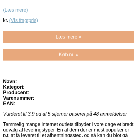
(Læs mere)
kr.
(Vis fragtpris)
Læs mere »
Køb nu »
Navn:
Kategori:
Producent:
Varenummer:
EAN:
Vurderet til
3.9
ud af 5 stjerner baseret på
48
anmeldelser
Temmelig mange internet outlets tilbyder i vore dage et bredt
udvalg af leveringstyper. En af dem der er mest populær er
p.t. at få leveret til et afhentningssted, og så kan du blot gå