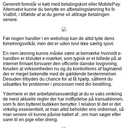
Generelt foreslår vi køb med betalingskort eller MobilePay.
Alternativt kunne du benytte en afbetalingsløsning fra fx
ViaBill, i tilfælde af at du gerne vil afdrage betalingen
senere.
Før nogen handler i en webshop kan de altid tyde dens
forretningsvilkår, men det er uden tvivl ikke særlig sjovt.
En nem løsning kunne måske være at bemærke hvorvidt e-
handlen er tilsluttet e-mærket, som typisk er et billede på at
internet firmaet forsvarer den officielle danske lovgivning,
foruden at virksomheden nu og da kontrolleres af fagmænd
der er meget bekendte med de gældende bestemmelser.
Desuden tilbydes du chance for at få hjælp, såfremt du
udsættes for problemer i processen med din bestilling.
Ydermere er det anbefalelsesværdigt at du er vaks omkring
de mest aktuelle regler der har indflydelse på transaktionen,
som fx den bytteret butikken benytter. I relation til det er det
virkelig essesentielt, at man altid beholder ens ordremail, så
man senere vil kunne påvise købet af , om man søger efter
varer til en pige eller dreng.