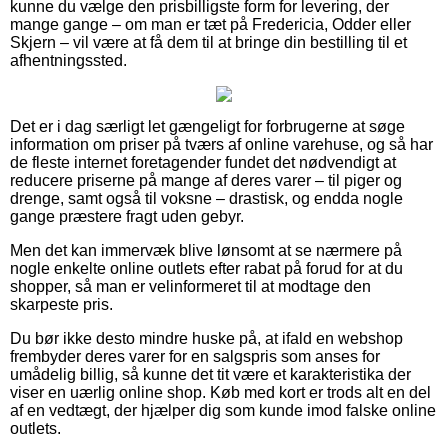
kunne du vælge den prisbilligste form for levering, der
mange gange – om man er tæt på Fredericia, Odder eller
Skjern – vil være at få dem til at bringe din bestilling til et
afhentningssted.
Det er i dag særligt let gængeligt for forbrugerne at søge
information om priser på tværs af online varehuse, og så har
de fleste internet foretagender fundet det nødvendigt at
reducere priserne på mange af deres varer – til piger og
drenge, samt også til voksne – drastisk, og endda nogle
gange præstere fragt uden gebyr.
Men det kan immervæk blive lønsomt at se nærmere på
nogle enkelte online outlets efter rabat på forud for at du
shopper, så man er velinformeret til at modtage den
skarpeste pris.
Du bør ikke desto mindre huske på, at ifald en webshop
frembyder deres varer for en salgspris som anses for
umådelig billig, så kunne det tit være et karakteristika der
viser en uærlig online shop. Køb med kort er trods alt en del
af en vedtægt, der hjælper dig som kunde imod falske online
outlets.