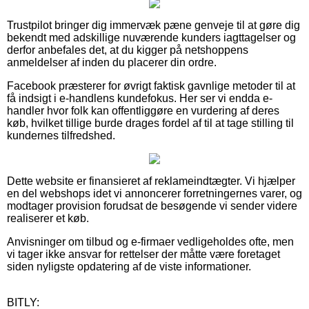
Trustpilot bringer dig immervæk pæne genveje til at gøre dig
bekendt med adskillige nuværende kunders iagttagelser og
derfor anbefales det, at du kigger på netshoppens
anmeldelser af inden du placerer din ordre.
Facebook præsterer for øvrigt faktisk gavnlige metoder til at
få indsigt i e-handlens kundefokus. Her ser vi endda e-
handler hvor folk kan offentliggøre en vurdering af deres
køb, hvilket tillige burde drages fordel af til at tage stilling til
kundernes tilfredshed.
Dette website er finansieret af reklameindtægter. Vi hjælper
en del webshops idet vi annoncerer forretningernes varer, og
modtager provision forudsat de besøgende vi sender videre
realiserer et køb.
Anvisninger om tilbud og e-firmaer vedligeholdes ofte, men
vi tager ikke ansvar for rettelser der måtte være foretaget
siden nyligste opdatering af de viste informationer.
BITLY: