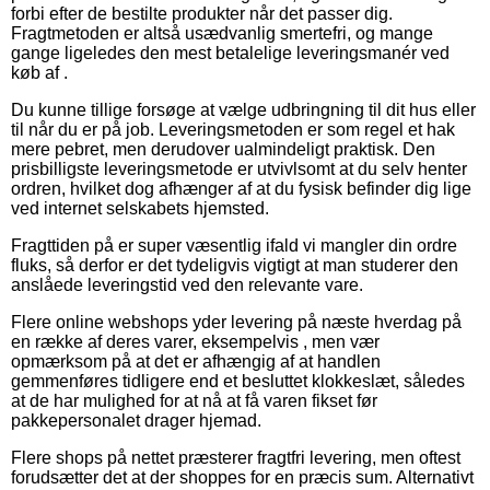
forbi efter de bestilte produkter når det passer dig.
Fragtmetoden er altså usædvanlig smertefri, og mange
gange ligeledes den mest betalelige leveringsmanér ved
køb af .
Du kunne tillige forsøge at vælge udbringning til dit hus eller
til når du er på job. Leveringsmetoden er som regel et hak
mere pebret, men derudover ualmindeligt praktisk. Den
prisbilligste leveringsmetode er utvivlsomt at du selv henter
ordren, hvilket dog afhænger af at du fysisk befinder dig lige
ved internet selskabets hjemsted.
Fragttiden på er super væsentlig ifald vi mangler din ordre
fluks, så derfor er det tydeligvis vigtigt at man studerer den
anslåede leveringstid ved den relevante vare.
Flere online webshops yder levering på næste hverdag på
en række af deres varer, eksempelvis , men vær
opmærksom på at det er afhængig af at handlen
gemmenføres tidligere end et besluttet klokkeslæt, således
at de har mulighed for at nå at få varen fikset før
pakkepersonalet drager hjemad.
Flere shops på nettet præsterer fragtfri levering, men oftest
forudsætter det at der shoppes for en præcis sum. Alternativt