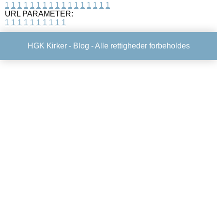
1
1
1
1
1
1
1
1
1
1
1
1
1
1
1
1
1
URL PARAMETER:
1
1
1
1
1
1
1
1
1
1
HGK Kirker -
Blog
- Alle rettigheder forbeholdes