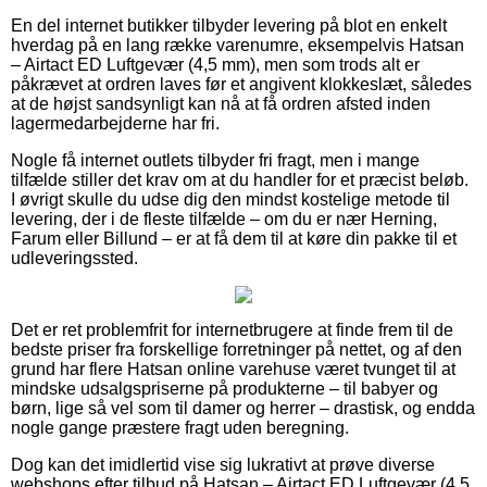
En del internet butikker tilbyder levering på blot en enkelt
hverdag på en lang række varenumre, eksempelvis Hatsan
– Airtact ED Luftgevær (4,5 mm), men som trods alt er
påkrævet at ordren laves før et angivent klokkeslæt, således
at de højst sandsynligt kan nå at få ordren afsted inden
lagermedarbejderne har fri.
Nogle få internet outlets tilbyder fri fragt, men i mange
tilfælde stiller det krav om at du handler for et præcist beløb.
I øvrigt skulle du udse dig den mindst kostelige metode til
levering, der i de fleste tilfælde – om du er nær Herning,
Farum eller Billund – er at få dem til at køre din pakke til et
udleveringssted.
Det er ret problemfrit for internetbrugere at finde frem til de
bedste priser fra forskellige forretninger på nettet, og af den
grund har flere Hatsan online varehuse været tvunget til at
mindske udsalgspriserne på produkterne – til babyer og
børn, lige så vel som til damer og herrer – drastisk, og endda
nogle gange præstere fragt uden beregning.
Dog kan det imidlertid vise sig lukrativt at prøve diverse
webshops efter tilbud på Hatsan – Airtact ED Luftgevær (4,5