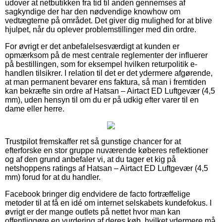
udover at netbutikken fra tid til anden gennemses af
sagkyndige der har den nødvendige knowhow om
vedtægterne på området. Det giver dig mulighed for at blive
hjulpet, når du oplever problemstillinger med din ordre.
For øvrigt er det anbefalelsesværdigt at kunden er
opmærksom på de mest centrale reglementer der influerer
på bestillingen, som for eksempel hvilken returpolitik e-
handlen tilsikrer. I relation til det er det ydermere afgørende,
at man permanent bevarer ens faktura, så man i fremtiden
kan bekræfte sin ordre af Hatsan – Airtact ED Luftgevær (4,5
mm), uden hensyn til om du er på udkig efter varer til en
dame eller herre.
Trustpilot fremskaffer ret så gunstige chancer for at
efterforske en stor gruppe nuværende køberes reflektioner
og af den grund anbefaler vi, at du tager et kig på
netshoppens ratings af Hatsan – Airtact ED Luftgevær (4,5
mm) forud for at du handler.
Facebook bringer dig endvidere de facto fortræffelige
metoder til at få en idé om internet selskabets kundefokus. I
øvrigt er der mange outlets på nettet hvor man kan
offentliggøre en vurdering af deres køb, hvilket ydermere må