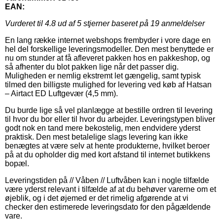
EAN:
Vurderet til
4.8
ud af 5 stjerner baseret på
19
anmeldelser
En lang række internet webshops frembyder i vore dage en
hel del forskellige leveringsmodeller. Den mest benyttede er
nu om stunder at få afleveret pakken hos en pakkeshop, og
så afhenter du blot pakken lige når det passer dig.
Muligheden er nemlig ekstremt let gængelig, samt typisk
tilmed den billigste mulighed for levering ved køb af Hatsan
– Airtact ED Luftgevær (4,5 mm).
Du burde lige så vel planlægge at bestille ordren til levering
til hvor du bor eller til hvor du arbejder. Leveringstypen bliver
godt nok en tand mere bekostelig, men endvidere yderst
praktisk. Den mest betalelige slags levering kan ikke
benægtes at være selv at hente produkterne, hvilket beroer
på at du opholder dig med kort afstand til internet butikkens
bopæl.
Leveringstiden på // Våben // Luftvåben kan i nogle tilfælde
være yderst relevant i tilfælde af at du behøver varerne om et
øjeblik, og i det øjemed er det rimelig afgørende at vi
checker den estimerede leveringsdato for den pågældende
vare.