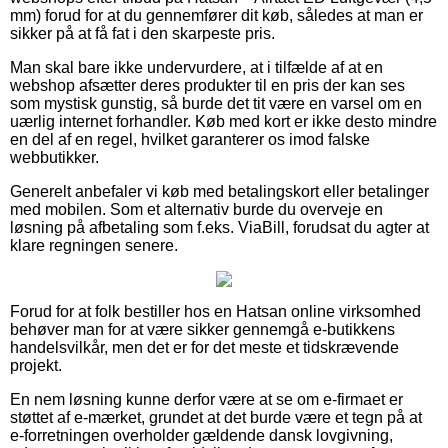
mm) forud for at du gennemfører dit køb, således at man er
sikker på at få fat i den skarpeste pris.
Man skal bare ikke undervurdere, at i tilfælde af at en
webshop afsætter deres produkter til en pris der kan ses
som mystisk gunstig, så burde det tit være en varsel om en
uærlig internet forhandler. Køb med kort er ikke desto mindre
en del af en regel, hvilket garanterer os imod falske
webbutikker.
Generelt anbefaler vi køb med betalingskort eller betalinger
med mobilen. Som et alternativ burde du overveje en
løsning på afbetaling som f.eks. ViaBill, forudsat du agter at
klare regningen senere.
Forud for at folk bestiller hos en Hatsan online virksomhed
behøver man for at være sikker gennemgå e-butikkens
handelsvilkår, men det er for det meste et tidskrævende
projekt.
En nem løsning kunne derfor være at se om e-firmaet er
støttet af e-mærket, grundet at det burde være et tegn på at
e-forretningen overholder gældende dansk lovgivning,