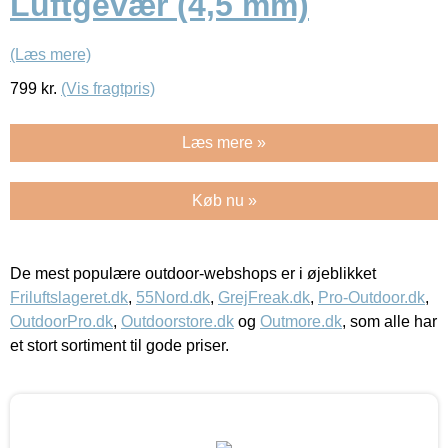
Luftgevær (4,5 mm)
(Læs mere)
799
kr.
(Vis fragtpris)
Læs mere »
Køb nu »
De mest populære outdoor-webshops er i øjeblikket
Friluftslageret.dk
,
55Nord.dk
,
GrejFreak.dk
,
Pro-Outdoor.dk
,
OutdoorPro.dk
,
Outdoorstore.dk
og
Outmore.dk
, som alle har
et stort sortiment til gode priser.