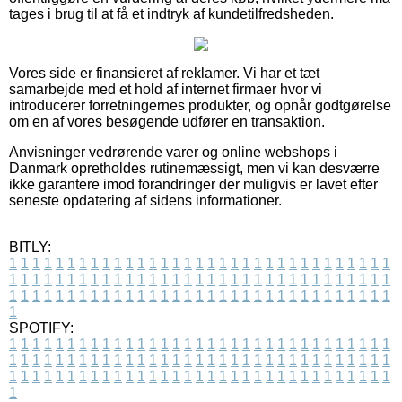
tages i brug til at få et indtryk af kundetilfredsheden.
Vores side er finansieret af reklamer. Vi har et tæt
samarbejde med et hold af internet firmaer hvor vi
introducerer forretningernes produkter, og opnår godtgørelse
om en af vores besøgende udfører en transaktion.
Anvisninger vedrørende varer og online webshops i
Danmark opretholdes rutinemæssigt, men vi kan desværre
ikke garantere imod forandringer der muligvis er lavet efter
seneste opdatering af sidens informationer.
BITLY:
1
1
1
1
1
1
1
1
1
1
1
1
1
1
1
1
1
1
1
1
1
1
1
1
1
1
1
1
1
1
1
1
1
1
1
1
1
1
1
1
1
1
1
1
1
1
1
1
1
1
1
1
1
1
1
1
1
1
1
1
1
1
1
1
1
1
1
1
1
1
1
1
1
1
1
1
1
1
1
1
1
1
1
1
1
1
1
1
1
1
1
1
1
1
1
1
1
1
1
1
SPOTIFY:
1
1
1
1
1
1
1
1
1
1
1
1
1
1
1
1
1
1
1
1
1
1
1
1
1
1
1
1
1
1
1
1
1
1
1
1
1
1
1
1
1
1
1
1
1
1
1
1
1
1
1
1
1
1
1
1
1
1
1
1
1
1
1
1
1
1
1
1
1
1
1
1
1
1
1
1
1
1
1
1
1
1
1
1
1
1
1
1
1
1
1
1
1
1
1
1
1
1
1
1