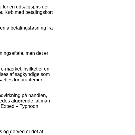
 for en udsalgspris der
er. Køb med betalingskort
 en afbetalingsløsning fra
ningsaftale, men det er
e-mærket, hvilket er en
 tilses af sagkyndige som
ættes for problemer i
ndvirkning på handlen,
ledes afgørende, at man
 af Exped – Typhoon
s og derved er det at