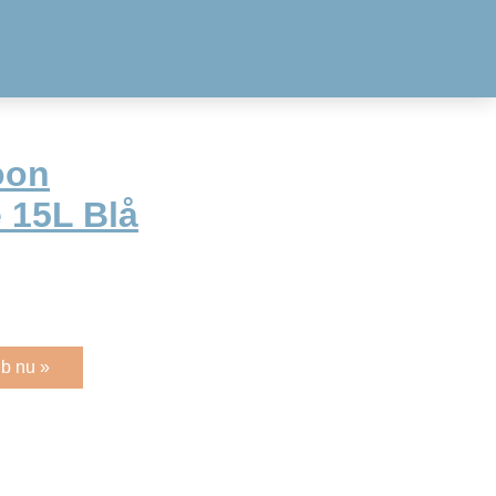
oon
 15L Blå
b nu »