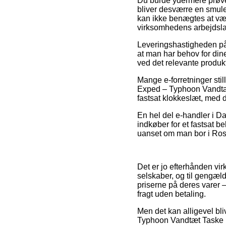
Du burde ydermere prøve a
bliver desværre en smule
kan ikke benægtes at være
virksomhedens arbejdsla
Leveringshastigheden på 
at man har behov for dine
ved det relevante produkt
Mange e-forretninger stil
Exped – Typhoon Vandtæt
fastsat klokkeslæt, med d
En hel del e-handler i Da
indkøber for et fastsat b
uanset om man bor i Roski
Det er jo efterhånden vir
selskaber, og til gengæl
priserne på deres varer –
fragt uden betaling.
Men det kan alligevel bliv
Typhoon Vandtæt Taske 15