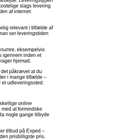
t arbejde. Leveringstypen
ostelige slags levering
en af internet
g relevant i tilfælde af
 man ser leveringstiden
arenumre, eksempelvis
s igennem inden et
 drager hjemad.
r det påkrævet at du
der i mange tilfælde –
l et udleveringssted.
rskellige online
e med at formindske
dda nogle gange tilbyde
fter tilbud på Exped –
n prisbilligste pris.