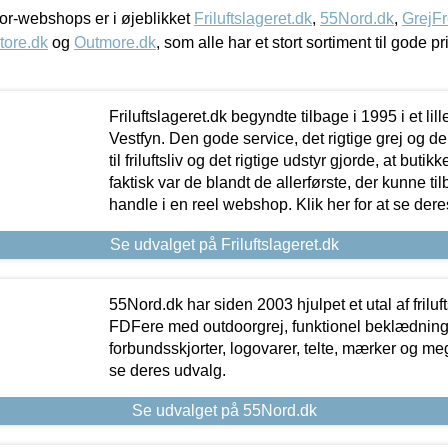
r-webshops er i øjeblikket
Friluftslageret.dk
,
55Nord.dk
,
GrejFr
tore.dk
og
Outmore.dk
, som alle har et stort sortiment til gode pr
Friluftslageret.dk begyndte tilbage i 1995 i et lil
Vestfyn. Den gode service, det rigtige grej og 
til friluftsliv og det rigtige udstyr gjorde, at buti
faktisk var de blandt de allerførste, der kunne ti
handle i en reel webshop. Klik her for at se dere
Se udvalget på Friluftslageret.dk
55Nord.dk har siden 2003 hjulpet et utal af friluf
FDFere med outdoorgrej, funktionel beklædning,
forbundsskjorter, logovarer, telte, mærker og meg
se deres udvalg.
Se udvalget på 55Nord.dk