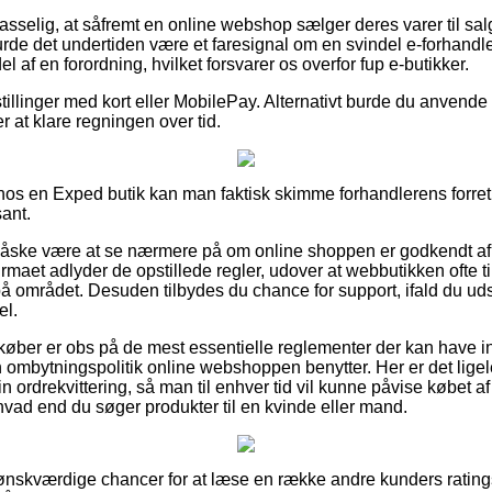
selig, at såfremt en online webshop sælger deres varer til salg
rde det undertiden være et faresignal om en svindel e-forhandl
l af en forordning, hvilket forsvarer os overfor fup e-butikker.
tillinger med kort eller MobilePay. Alternativt burde du anvende
er at klare regningen over tid.
r hos en Exped butik kan man faktisk skimme forhandlerens forret
ant.
måske være at se nærmere på om online shoppen er godkendt af 
 firmaet adlyder de opstillede regler, udover at webbutikken ofte
 området. Desuden tilbydes du chance for support, ifald du uds
el.
t køber er obs på de mest essentielle reglementer der kan have i
ombytningspolitik online webshoppen benytter. Her er det lige
n ordrekvittering, så man til enhver tid vil kunne påvise købet
vad end du søger produkter til en kvinde eller mand.
d ønskværdige chancer for at læse en række andre kunders rating