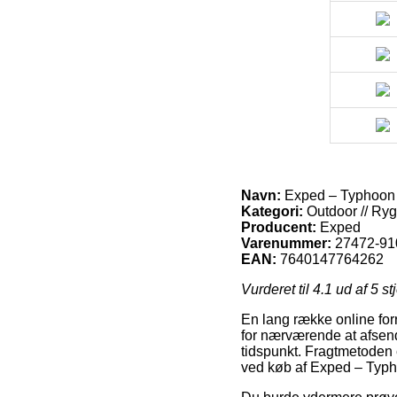
Navn:
Exped – Typhoon 
Kategori:
Outdoor // Ry
Producent:
Exped
Varenummer:
27472-91
EAN:
7640147764262
Vurderet til
4.1
ud af 5 st
En lang række online forr
for nærværende at afsende
tidspunkt. Fragtmetoden 
ved køb af Exped – Typh