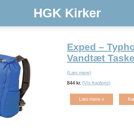
HGK Kirker
Exped – Typh
Vandtæt Taske
(Læs mere)
844
kr.
(Vis fragtpris)
Læs mere »
Kø