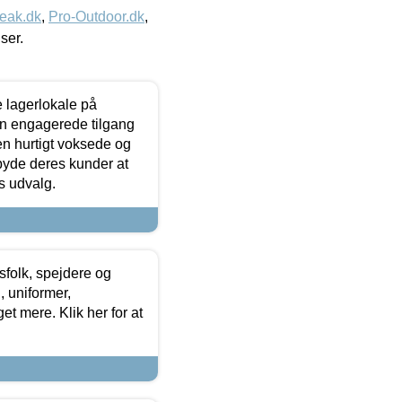
eak.dk
,
Pro-Outdoor.dk
,
iser.
le lagerlokale på
den engagerede tilgang
kken hurtigt voksede og
lbyde deres kunder at
s udvalg.
tsfolk, spejdere og
 uniformer,
et mere. Klik her for at