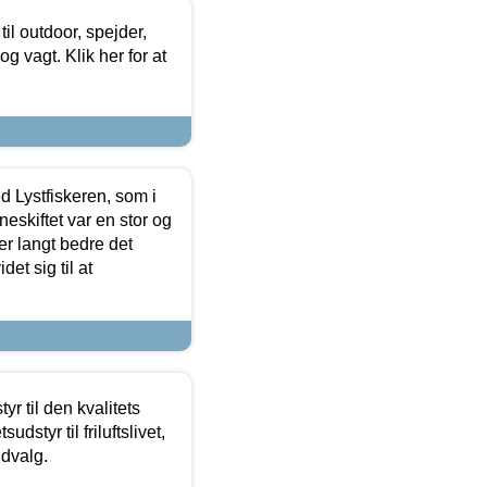
il outdoor, spejder,
 og vagt. Klik her for at
d Lystfiskeren, som i
neskiftet var en stor og
r langt bedre det
et sig til at
r til den kvalitets
dstyr til friluftslivet,
udvalg.