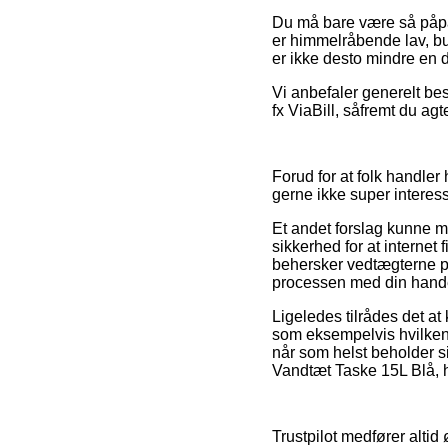
Du må bare være så påpas
er himmelråbende lav, bu
er ikke desto mindre en de
Vi anbefaler generelt bes
fx ViaBill, såfremt du agt
Forud for at folk handle
gerne ikke super interess
Et andet forslag kunne 
sikkerhed for at internet
behersker vedtægterne på
processen med din hand
Ligeledes tilrådes det a
som eksempelvis hvilken 
når som helst beholder si
Vandtæt Taske 15L Blå, h
Trustpilot medfører alti