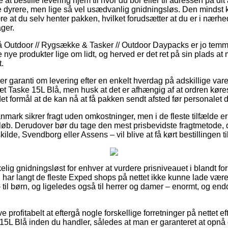
t bestille levering hjem til hvor du bor eller til adressen på di
 dyrere, men lige så vel usædvanlig gnidningsløs. Den mindst k
 at du selv henter pakken, hvilket forudsætter at du er i nærhed
ger.
Outdoor // Rygsække & Tasker // Outdoor Daypacks er jo temmeli
 nye produkter lige om lidt, og herved er det ret på sin plads at
.
ler garanti om levering efter en enkelt hverdag på adskillige v
 Taske 15L Blå, men husk at det er afhængig af at ordren køre
et formål at de kan nå at få pakken sendt afsted før personalet
nmark sikrer fragt uden omkostninger, men i de fleste tilfælde e
eløb. Derudover bør du tage den mest prisbevidste fragtmetode, 
lde, Svendborg eller Assens – vil blive at få kørt bestillingen ti
kelig gnidningsløst for enhver at vurdere prisniveauet i blandt fo
d har langt de fleste Exped shops på nettet ikke kunne lade vær
 til børn, og ligeledes også til herrer og damer – enormt, og en
e profitabelt at eftergå nogle forskellige forretninger på nettet e
L Blå inden du handler, således at man er garanteret at opnå de