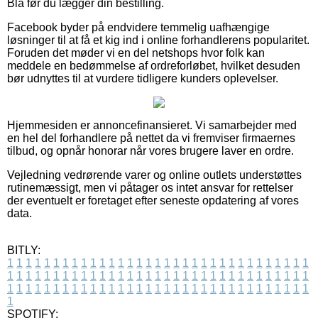
Blå før du lægger din bestilling.
Facebook byder på endvidere temmelig uafhængige
løsninger til at få et kig ind i online forhandlerens popularitet.
Foruden det møder vi en del netshops hvor folk kan
meddele en bedømmelse af ordreforløbet, hvilket desuden
bør udnyttes til at vurdere tidligere kunders oplevelser.
Hjemmesiden er annoncefinansieret. Vi samarbejder med
en hel del forhandlere på nettet da vi fremviser firmaernes
tilbud, og opnår honorar når vores brugere laver en ordre.
Vejledning vedrørende varer og online outlets understøttes
rutinemæssigt, men vi påtager os intet ansvar for rettelser
der eventuelt er foretaget efter seneste opdatering af vores
data.
BITLY:
1
1
1
1
1
1
1
1
1
1
1
1
1
1
1
1
1
1
1
1
1
1
1
1
1
1
1
1
1
1
1
1
1
1
1
1
1
1
1
1
1
1
1
1
1
1
1
1
1
1
1
1
1
1
1
1
1
1
1
1
1
1
1
1
1
1
1
1
1
1
1
1
1
1
1
1
1
1
1
1
1
1
1
1
1
1
1
1
1
1
1
1
1
1
1
1
1
1
1
1
SPOTIFY: