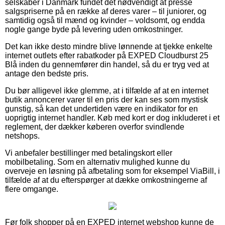
selskaber i Danmark fundet det nødvendigt at presse
salgspriserne på en række af deres varer – til juniorer, og
samtidig også til mænd og kvinder – voldsomt, og endda
nogle gange byde på levering uden omkostninger.
Det kan ikke desto mindre blive lønnende at tjekke enkelte
internet outlets efter rabatkoder på EXPED Cloudburst 25
Blå inden du gennemfører din handel, så du er tryg ved at
antage den bedste pris.
Du bør alligevel ikke glemme, at i tilfælde af at en internet
butik annoncerer varer til en pris der kan ses som mystisk
gunstig, så kan det undertiden være en indikator for en
uoprigtig internet handler. Køb med kort er dog inkluderet i et
reglement, der dækker køberen overfor svindlende
netshops.
Vi anbefaler bestillinger med betalingskort eller
mobilbetaling. Som en alternativ mulighed kunne du
overveje en løsning på afbetaling som for eksempel ViaBill, i
tilfælde af at du efterspørger at dække omkostningerne af
flere omgange.
Før folk shopper på en EXPED internet webshop kunne de