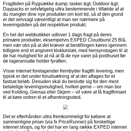
Fragttiden på Rygsække &amp; tasker &gt; Outdoor &gt;
Daypacks er selvfølgelig ultra bestemmende i tilfælde af at
du mangler dine nye produkter om kort tid, så af den grund
er det selvsagt væsentligt at man ser nærmere på
leveringstiden på det respektive produkt.
En hel del webbutikker udlover 1 dags fragt på deres
primære produkter, eksempelvis EXPED Cloudburst 25 Blå,
men vær obs på at det kræver at bestillingen køres igennem
tidligere end et angivent klokkeslæt, med hensynstagen til at
de har mulighed for at nå at få de nye varer på posthuset før
de lageransatte holder fyraften.
Visse internet foretagender frembyder fragtfri levering, men
typisk er det under forudsætning af at der aftages for et
fastsat beløb. Desuden skal du beslutte sig for den mest
betalelige leveringsmulighed, hvilket gerne – om man bor
ved Kolding, Grenaa eller Skjern – vil være at få fragtfirmaet
til at køre ordren til et afhentningssted.
Det er efterhånden ultra fremkommeligt for købere at
sammenligne priser (via fx PriceRunner) på forskellige
internet shops, og for det har en lang række EXPED internet