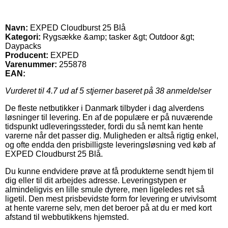
Navn:
EXPED Cloudburst 25 Blå
Kategori:
Rygsække &amp; tasker &gt; Outdoor &gt;
Daypacks
Producent:
EXPED
Varenummer:
255878
EAN:
Vurderet til
4.7
ud af 5 stjerner baseret på
38
anmeldelser
De fleste netbutikker i Danmark tilbyder i dag alverdens
løsninger til levering. En af de populære er på nuværende
tidspunkt udleveringssteder, fordi du så nemt kan hente
varerne når det passer dig. Muligheden er altså rigtig enkel,
og ofte endda den prisbilligste leveringsløsning ved køb af
EXPED Cloudburst 25 Blå.
Du kunne endvidere prøve at få produkterne sendt hjem til
dig eller til dit arbejdes adresse. Leveringstypen er
almindeligvis en lille smule dyrere, men ligeledes ret så
ligetil. Den mest prisbevidste form for levering er utvivlsomt
at hente varerne selv, men det beroer på at du er med kort
afstand til webbutikkens hjemsted.