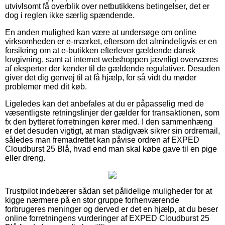
utvivlsomt få overblik over netbutikkens betingelser, det er
dog i reglen ikke særlig spændende.
En anden mulighed kan være at undersøge om online
virksomheden er e-mærket, eftersom det almindeligvis er en
forsikring om at e-butikken efterlever gældende dansk
lovgivning, samt at internet webshoppen jævnligt overværes
af eksperter der kender til de gældende regulativer. Desuden
giver det dig genvej til at få hjælp, for så vidt du møder
problemer med dit køb.
Ligeledes kan det anbefales at du er påpasselig med de
væsentligste retningslinjer der gælder for transaktionen, som
fx den bytteret forretningen kører med. I den sammenhæng
er det desuden vigtigt, at man stadigvæk sikrer sin ordremail,
således man fremadrettet kan påvise ordren af EXPED
Cloudburst 25 Blå, hvad end man skal købe gave til en pige
eller dreng.
Trustpilot indebærer sådan set pålidelige muligheder for at
kigge nærmere på en stor gruppe forhenværende
forbrugeres meninger og derved er det en hjælp, at du beser
online forretningens vurderinger af EXPED Cloudburst 25