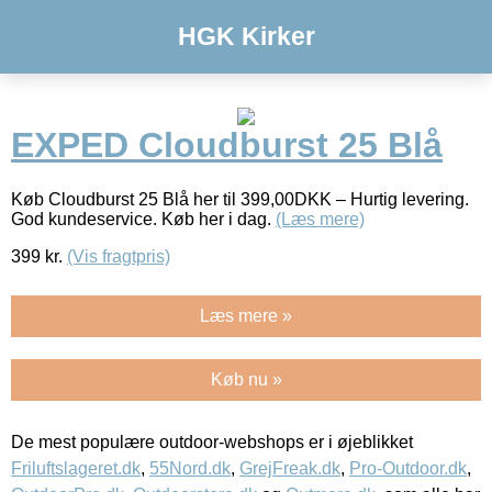
HGK Kirker
EXPED Cloudburst 25 Blå
Køb Cloudburst 25 Blå her til 399,00DKK – Hurtig levering.
God kundeservice. Køb her i dag.
(Læs mere)
399
kr.
(Vis fragtpris)
Læs mere »
Køb nu »
De mest populære outdoor-webshops er i øjeblikket
Friluftslageret.dk
,
55Nord.dk
,
GrejFreak.dk
,
Pro-Outdoor.dk
,