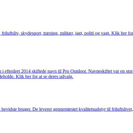
friluftsliv, skydesport, træning, militær, jagt, politi og vagt. Klik her fo
m i efteråret 2014 skiftede navn til Pro Outdoor. Navneskiftet var en st
deholde. Klik her for at se deres udvalg.
idste bruger. De leverer gennemtestet kvalitetsudstyr til friluftslivet, 