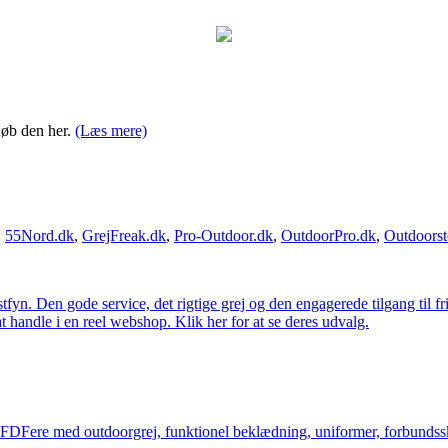
Køb den her.
(Læs mere)
,
55Nord.dk
,
GrejFreak.dk
,
Pro-Outdoor.dk
,
OutdoorPro.dk
,
Outdoorst
estfyn. Den gode service, det rigtige grej og den engagerede tilgang til fr
at handle i en reel webshop. Klik her for at se deres udvalg.
og FDFere med outdoorgrej, funktionel beklædning, uniformer, forbundsskj