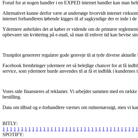
Forud for at nogen handler i en EXPED internet handler kan man helt s
Alternativet kunne derfor være at undersøge hvorvidt internet virksomh
internet forhandleren løbende kigges til af sagkyndige der er inde i de
Ydermere anbefales det at køber er vidende om de primære reglementer 
opbevarer sin kvittering på e-mail, så man til enhver tid kan bevise s
Trustpilot genererer regulære gode genveje til at tyde diverse aktuel
Facebook frembringer ydermere ret så belejlige chancer for at få indb
service, som ydermere burde anvendes til at få et indblik i kundernes t
Vores side finansieres af reklamer. Vi arbejder sammen med en række 
bestilling.
Data om tilbud og e-forhandlere værnes om rutinemæssigt, men vi kan 
BITLY:
1
1
1
1
1
1
1
1
1
1
1
1
1
1
1
1
1
1
1
1
1
1
1
1
1
1
1
1
1
1
1
1
1
1
1
1
1
SPOTIFY: