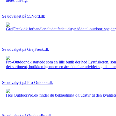
deres udvalg.
Se udvalget på 55Nord.dk
GrejFreak.dk forhandler alt det fede udstyr både til outdoor, spejder, 
Se udvalget på GrejFreak.dk
Pro-Outdoor.dk startede som en lille butik der hed Lystfiskeren, so
det sortiment, butikken igennem en årrække har udvidet sig til at in
Se udvalget på Pro-Outdoor.dk
Hos OutdoorPro.dk finder du beklædning og udstyr til den kvalitets bev
Se udvalget på OutdoorPro.dk