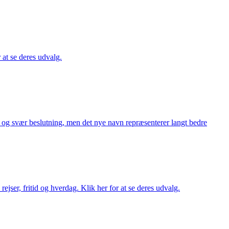
r at se deres udvalg.
or og svær beslutning, men det nye navn repræsenterer langt bedre
rejser, fritid og hverdag. Klik her for at se deres udvalg.