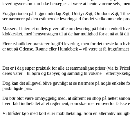
leveringsversion kan ikke benægtes at være at hente varerne selv, men d
Fragtperioden på Liggeunderlag &gt; Udstyr &gt; Outdoor &gt; Tilbehø
ser nærmere på den estimerede leveringstid for det vedkommende pro
Masser af internet outlets giver løfte om levering på blot en enkelt 
klokkeslæt, med hensynstagen til at de har mulighed for at nå at få dit
Flere e-butikker præsterer fragtfri levering, men for det meste kun hvis
er tæt på Odense, Rønne eller Humlebæk – vil være at få fragtfirmaet t
Det er i dag super praktisk for alle at sammenligne priser (via fx Pri
deres varer – til børn og babyer, og samtidig til voksne – eftertrykke
Dog kan det alligevel blive gavnligt at se nærmere på nogle enkelte 
prisbilligste pris.
Du bør blot være omhyggelig med, at såfremt en shop på nettet annoncer
hvert fald indbefattet af et reglement, som skærmer en overfor falske 
Vi tilråder køb med kort eller mobilbetaling. Som en alternativ mulighe