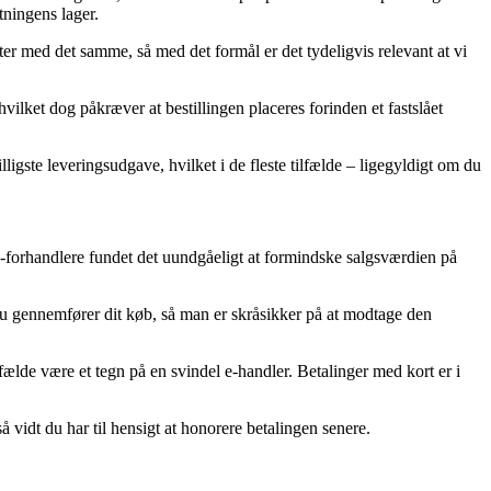
tningens lager.
r med det samme, så med det formål er det tydeligvis relevant at vi
lket dog påkræver at bestillingen placeres forinden et fastslået
lligste leveringsudgave, hvilket i de fleste tilfælde – ligegyldigt om du
 e-forhandlere fundet det uundgåeligt at formindske salgsværdien på
du gennemfører dit køb, så man er skråsikker på at modtage den
fælde være et tegn på en svindel e-handler. Betalinger med kort er i
 vidt du har til hensigt at honorere betalingen senere.