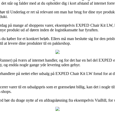
et står og falder med at du opholder dig i kort afstand af internet forre
r til Underlag er ret så relevant om man har brug for dine nye produkte
dukt.
hverdag på mange af shoppens varer, eksempelvis EXPED Chair Kit LW, hvi
 nye produkt ud af døren inden de logistikansatte har fyraften.
 du køber for et konkret beløb. Ellers må man beslutte sig for den prisbi
il at levere dine produkter til en pakkeshop.
ceRunner) på tværs af internet handler, og for det har en hel del EXPED
ligt, og endda nogle gange yde levering uden gebyr.
forhandlere på nettet efter udsalg på EXPED Chair Kit LW forud for at 
er varer til en udsalgspris som er grænseløst billig, kan det i nogle til
e-shops.
d bør du drage nytte af en afdragsløsning fra eksempelvis ViaBill, for så