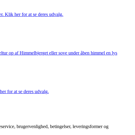
r. Klik her for at se deres udvalg.
keltur op af Himmelbjerget eller sove under åben himmel en lys
her for at se deres udvalg.
service, brugervenlighed, betingelser, leveringsformer og