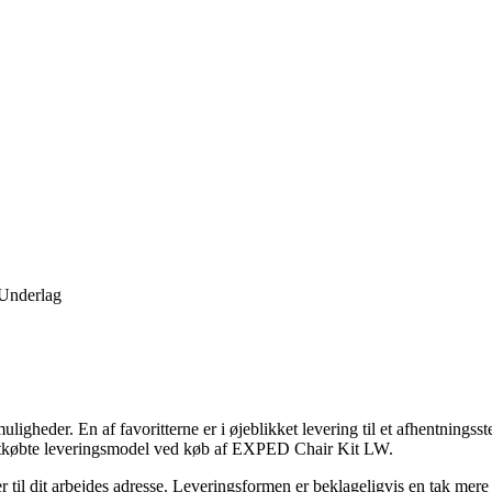
 Underlag
ligheder. En af favoritterne er i øjeblikket levering til et afhentningsst
st letkøbte leveringsmodel ved køb af EXPED Chair Kit LW.
ller til dit arbejdes adresse. Leveringsformen er beklageligvis en tak m