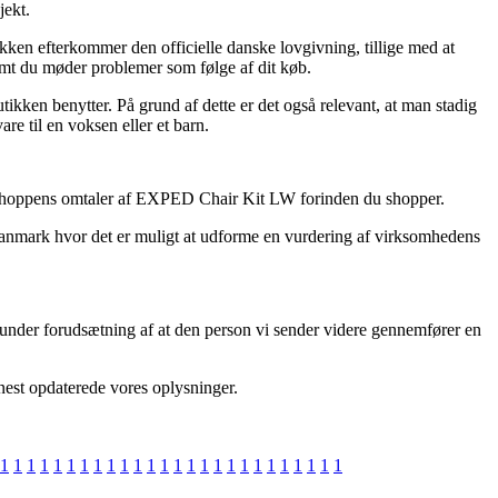
jekt.
ikken efterkommer den officielle danske lovgivning, tillige med at
fremt du møder problemer som følge af dit køb.
ikken benytter. På grund af dette er det også relevant, at man stadig
re til en voksen eller et barn.
på e-shoppens omtaler af EXPED Chair Kit LW forinden du shopper.
 Danmark hvor det er muligt at udforme en vurdering af virksomhedens
 under forudsætning af at den person vi sender videre gennemfører en
nest opdaterede vores oplysninger.
1
1
1
1
1
1
1
1
1
1
1
1
1
1
1
1
1
1
1
1
1
1
1
1
1
1