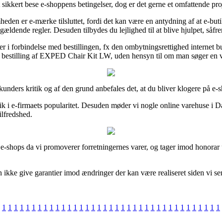
ikkert bese e-shoppens betingelser, dog er det gerne et omfattende pro
eden er e-mærke tilsluttet, fordi det kan være en antydning af at e-but
 gældende regler. Desuden tilbydes du lejlighed til at blive hjulpet, så
i forbindelse med bestillingen, fx den ombytningsrettighed internet but
in bestilling af EXPED Chair Kit LW, uden hensyn til om man søger en va
le kunders kritik og af den grund anbefales det, at du bliver klogere 
lik i e-firmaets popularitet. Desuden møder vi nogle online varehuse i
ilfredshed.
e-shops da vi promoverer forretningernes varer, og tager imod honorar
ikke give garantier imod ændringer der kan være realiseret siden vi se
1
1
1
1
1
1
1
1
1
1
1
1
1
1
1
1
1
1
1
1
1
1
1
1
1
1
1
1
1
1
1
1
1
1
1
1
1