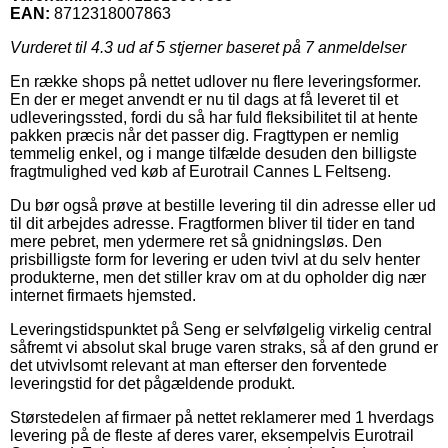
EAN:
8712318007863
Vurderet til
4.3
ud af 5 stjerner baseret på
7
anmeldelser
En række shops på nettet udlover nu flere leveringsformer.
En der er meget anvendt er nu til dags at få leveret til et
udleveringssted, fordi du så har fuld fleksibilitet til at hente
pakken præcis når det passer dig. Fragttypen er nemlig
temmelig enkel, og i mange tilfælde desuden den billigste
fragtmulighed ved køb af Eurotrail Cannes L Feltseng.
Du bør også prøve at bestille levering til din adresse eller ud
til dit arbejdes adresse. Fragtformen bliver til tider en tand
mere pebret, men ydermere ret så gnidningsløs. Den
prisbilligste form for levering er uden tvivl at du selv henter
produkterne, men det stiller krav om at du opholder dig nær
internet firmaets hjemsted.
Leveringstidspunktet på Seng er selvfølgelig virkelig central
såfremt vi absolut skal bruge varen straks, så af den grund er
det utvivlsomt relevant at man efterser den forventede
leveringstid for det pågældende produkt.
Størstedelen af firmaer på nettet reklamerer med 1 hverdags
levering på de fleste af deres varer, eksempelvis Eurotrail