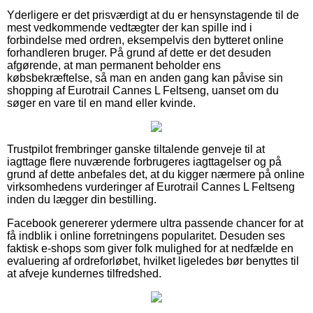
Yderligere er det prisværdigt at du er hensynstagende til de
mest vedkommende vedtægter der kan spille ind i
forbindelse med ordren, eksempelvis den bytteret online
forhandleren bruger. På grund af dette er det desuden
afgørende, at man permanent beholder ens
købsbekræftelse, så man en anden gang kan påvise sin
shopping af Eurotrail Cannes L Feltseng, uanset om du
søger en vare til en mand eller kvinde.
Trustpilot frembringer ganske tiltalende genveje til at
iagttage flere nuværende forbrugeres iagttagelser og på
grund af dette anbefales det, at du kigger nærmere på online
virksomhedens vurderinger af Eurotrail Cannes L Feltseng
inden du lægger din bestilling.
Facebook genererer ydermere ultra passende chancer for at
få indblik i online forretningens popularitet. Desuden ses
faktisk e-shops som giver folk mulighed for at nedfælde en
evaluering af ordreforløbet, hvilket ligeledes bør benyttes til
at afveje kundernes tilfredshed.