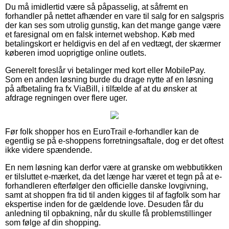
Du må imidlertid være så påpasselig, at såfremt en
forhandler på nettet afhænder en vare til salg for en salgspris
der kan ses som utrolig gunstig, kan det mange gange være
et faresignal om en falsk internet webshop. Køb med
betalingskort er heldigvis en del af en vedtægt, der skærmer
køberen imod uoprigtige online outlets.
Generelt foreslår vi betalinger med kort eller MobilePay.
Som en anden løsning burde du drage nytte af en løsning
på afbetaling fra fx ViaBill, i tilfælde af at du ønsker at
afdrage regningen over flere uger.
Før folk shopper hos en EuroTrail e-forhandler kan de
egentlig se på e-shoppens forretningsaftale, dog er det oftest
ikke videre spændende.
En nem løsning kan derfor være at granske om webbutikken
er tilsluttet e-mærket, da det længe har været et tegn på at e-
forhandleren efterfølger den officielle danske lovgivning,
samt at shoppen fra tid til anden kigges til af fagfolk som har
ekspertise inden for de gældende love. Desuden får du
anledning til opbakning, når du skulle få problemstillinger
som følge af din shopping.