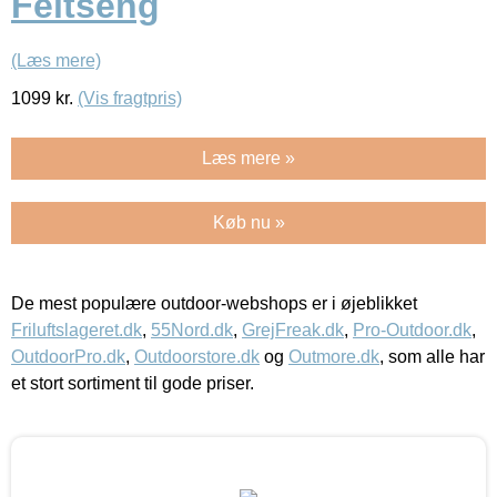
Feltseng
(Læs mere)
1099
kr.
(Vis fragtpris)
Læs mere »
Køb nu »
De mest populære outdoor-webshops er i øjeblikket
Friluftslageret.dk
,
55Nord.dk
,
GrejFreak.dk
,
Pro-Outdoor.dk
,
OutdoorPro.dk
,
Outdoorstore.dk
og
Outmore.dk
, som alle har
et stort sortiment til gode priser.