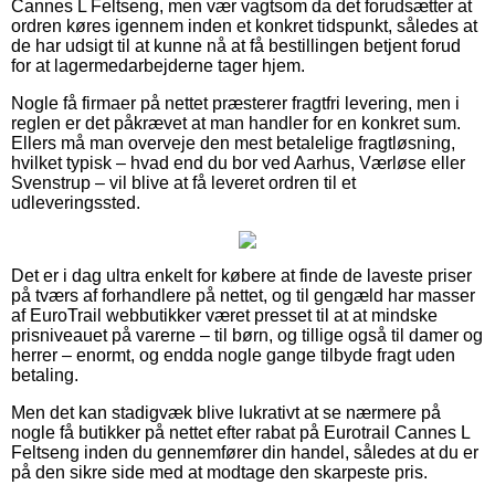
Cannes L Feltseng, men vær vagtsom da det forudsætter at
ordren køres igennem inden et konkret tidspunkt, således at
de har udsigt til at kunne nå at få bestillingen betjent forud
for at lagermedarbejderne tager hjem.
Nogle få firmaer på nettet præsterer fragtfri levering, men i
reglen er det påkrævet at man handler for en konkret sum.
Ellers må man overveje den mest betalelige fragtløsning,
hvilket typisk – hvad end du bor ved Aarhus, Værløse eller
Svenstrup – vil blive at få leveret ordren til et
udleveringssted.
Det er i dag ultra enkelt for købere at finde de laveste priser
på tværs af forhandlere på nettet, og til gengæld har masser
af EuroTrail webbutikker været presset til at at mindske
prisniveauet på varerne – til børn, og tillige også til damer og
herrer – enormt, og endda nogle gange tilbyde fragt uden
betaling.
Men det kan stadigvæk blive lukrativt at se nærmere på
nogle få butikker på nettet efter rabat på Eurotrail Cannes L
Feltseng inden du gennemfører din handel, således at du er
på den sikre side med at modtage den skarpeste pris.