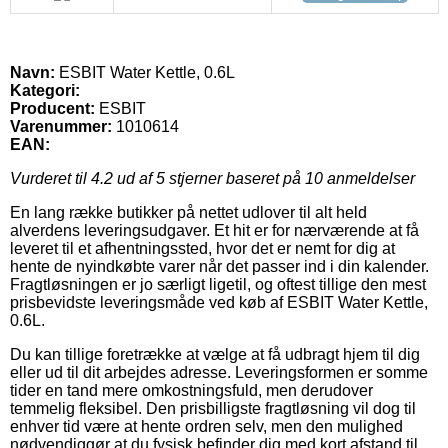
Navn:
ESBIT Water Kettle, 0.6L
Kategori:
Producent:
ESBIT
Varenummer:
1010614
EAN:
Vurderet til
4.2
ud af 5 stjerner baseret på
10
anmeldelser
En lang række butikker på nettet udlover til alt held
alverdens leveringsudgaver. Et hit er for nærværende at få
leveret til et afhentningssted, hvor det er nemt for dig at
hente de nyindkøbte varer når det passer ind i din kalender.
Fragtløsningen er jo særligt ligetil, og oftest tillige den mest
prisbevidste leveringsmåde ved køb af ESBIT Water Kettle,
0.6L.
Du kan tillige foretrække at vælge at få udbragt hjem til dig
eller ud til dit arbejdes adresse. Leveringsformen er somme
tider en tand mere omkostningsfuld, men derudover
temmelig fleksibel. Den prisbilligste fragtløsning vil dog til
enhver tid være at hente ordren selv, men den mulighed
nødvendiggør at du fysisk befinder dig med kort afstand til