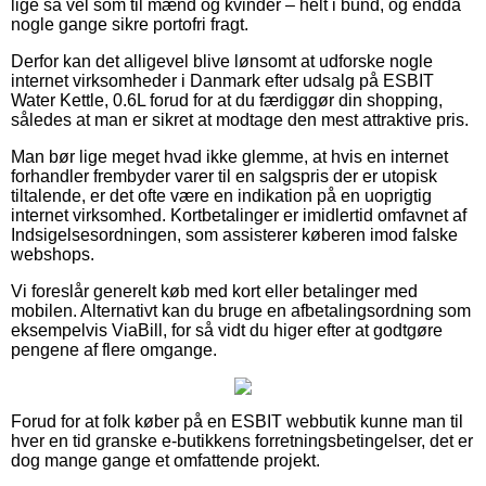
lige så vel som til mænd og kvinder – helt i bund, og endda
nogle gange sikre portofri fragt.
Derfor kan det alligevel blive lønsomt at udforske nogle
internet virksomheder i Danmark efter udsalg på ESBIT
Water Kettle, 0.6L forud for at du færdiggør din shopping,
således at man er sikret at modtage den mest attraktive pris.
Man bør lige meget hvad ikke glemme, at hvis en internet
forhandler frembyder varer til en salgspris der er utopisk
tiltalende, er det ofte være en indikation på en uoprigtig
internet virksomhed. Kortbetalinger er imidlertid omfavnet af
Indsigelsesordningen, som assisterer køberen imod falske
webshops.
Vi foreslår generelt køb med kort eller betalinger med
mobilen. Alternativt kan du bruge en afbetalingsordning som
eksempelvis ViaBill, for så vidt du higer efter at godtgøre
pengene af flere omgange.
Forud for at folk køber på en ESBIT webbutik kunne man til
hver en tid granske e-butikkens forretningsbetingelser, det er
dog mange gange et omfattende projekt.