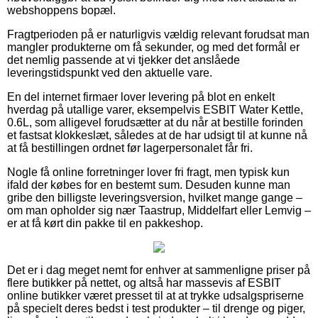
webshoppens bopæl.
Fragtperioden på er naturligvis vældig relevant forudsat man
mangler produkterne om få sekunder, og med det formål er
det nemlig passende at vi tjekker det anslåede
leveringstidspunkt ved den aktuelle vare.
En del internet firmaer lover levering på blot en enkelt
hverdag på utallige varer, eksempelvis ESBIT Water Kettle,
0.6L, som alligevel forudsætter at du når at bestille forinden
et fastsat klokkeslæt, således at de har udsigt til at kunne nå
at få bestillingen ordnet før lagerpersonalet får fri.
Nogle få online forretninger lover fri fragt, men typisk kun
ifald der købes for en bestemt sum. Desuden kunne man
gribe den billigste leveringsversion, hvilket mange gange –
om man opholder sig nær Taastrup, Middelfart eller Lemvig –
er at få kørt din pakke til en pakkeshop.
Det er i dag meget nemt for enhver at sammenligne priser på
flere butikker på nettet, og altså har massevis af ESBIT
online butikker været presset til at at trykke udsalgspriserne
på specielt deres bedst i test produkter – til drenge og piger,