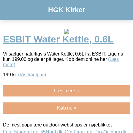
HGK Kirker
ESBIT Water Kettle, 0.6L
Vi sælger naturligvis Water Kettle, 0.6L fra ESBIT. Lige nu
kun 199,00 og de er på lager. Køb dem online her
(Læs
mere)
199
kr.
(Vis fragtpris)
Læs mere »
Køb nu »
De mest populære outdoor-webshops er i øjeblikket
Friluftslageret.dk
,
55Nord.dk
,
GrejFreak.dk
,
Pro-Outdoor.dk
,