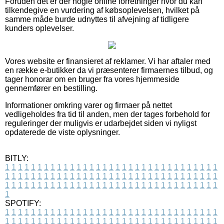
Foruden det er der nogle online forretninger hvor du kan
tilkendegive en vurdering af købsoplevelsen, hvilket på
samme måde burde udnyttes til afvejning af tidligere
kunders oplevelser.
Vores website er finansieret af reklamer. Vi har aftaler med
en række e-butikker da vi præsenterer firmaernes tilbud, og
tager honorar om en bruger fra vores hjemmeside
gennemfører en bestilling.
Informationer omkring varer og firmaer på nettet
vedligeholdes fra tid til anden, men der tages forbehold for
reguleringer der muligvis er udarbejdet siden vi nyligst
opdaterede de viste oplysninger.
BITLY:
1
1
1
1
1
1
1
1
1
1
1
1
1
1
1
1
1
1
1
1
1
1
1
1
1
1
1
1
1
1
1
1
1
1
1
1
1
1
1
1
1
1
1
1
1
1
1
1
1
1
1
1
1
1
1
1
1
1
1
1
1
1
1
1
1
1
1
1
1
1
1
1
1
1
1
1
1
1
1
1
1
1
1
1
1
1
1
1
1
1
1
1
1
1
1
1
1
1
1
1
SPOTIFY:
1
1
1
1
1
1
1
1
1
1
1
1
1
1
1
1
1
1
1
1
1
1
1
1
1
1
1
1
1
1
1
1
1
1
1
1
1
1
1
1
1
1
1
1
1
1
1
1
1
1
1
1
1
1
1
1
1
1
1
1
1
1
1
1
1
1