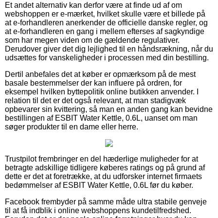
Et andet alternativ kan derfor være at finde ud af om
webshoppen er e-mærket, hvilket skulle være et billede på
at e-forhandleren anerkender de officielle danske regler, og
at e-forhandleren en gang i mellem efterses af sagkyndige
som har megen viden om de gældende regulativer.
Derudover giver det dig lejlighed til en håndsrækning, når du
udsættes for vanskeligheder i processen med din bestilling.
Dertil anbefales det at køber er opmærksom på de mest
basale bestemmelser der kan influere på ordren, for
eksempel hvilken byttepolitik online butikken anvender. I
relation til det er det også relevant, at man stadigvæk
opbevarer sin kvittering, så man en anden gang kan bevidne
bestillingen af ESBIT Water Kettle, 0.6L, uanset om man
søger produkter til en dame eller herre.
Trustpilot frembringer en del hæderlige muligheder for at
betragte adskillige tidligere køberes ratings og på grund af
dette er det at foretrække, at du udforsker internet firmaets
bedømmelser af ESBIT Water Kettle, 0.6L før du køber.
Facebook frembyder på samme måde ultra stabile genveje
til at få indblik i online webshoppens kundetilfredshed.