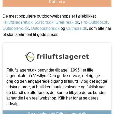
Køb nu »
De mest populære outdoor-webshops er i øjeblikket
Friluftslageret.dk
,
55Nord.dk
,
GrejFreak.dk
,
Pro-Outdoor.dk
,
OutdoorPro.dk
,
Outdoorstore.dk
og
Outmore.dk
, som alle har
et stort sortiment til gode priser.
Friluftslageret.dk begyndte tilbage i 1995 i et lille
lagerlokale på Vestfyn. Den gode service, det rigtige
grej og den engagerede tilgang til friluftsliv og det rigtige
udstyr gjorde, at butikken hurtigt voksede og faktisk var
de blandt de allerførste, der kunne tilbyde deres kunder
at handle i en reel webshop. Klik her for at se deres
udvalg.
Se udvalget på Friluftslageret.dk