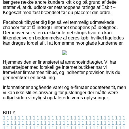
længere række andre kunders kritik og på grund af dette
støtter vi, at du udforsker netshoppens ratings af Esbit –
Kogesæt med fast brændsel før du placerer din ordre.
Facebook tilbyder dig lige så vel temmelig udmærkede
chancer for at få indsigt i internet shoppens pålidelighed.
Derudover ser vi en række internet shops hvor du kan
tilkendegive en bedømmelse af deres køb, hvilket ligeledes
kan drages fordel af til at fornemme hvor glade kunderne er.
Hjemmesiden er finansieret af annonceindtægter. Vi har
samarbejder med forskellige internet butikker når vi
fremviser firmaernes tilbud, og indhenter provision hvis du
gennemfører en bestilling.
Informationer angående varer og e-firmaer opdateres tit, men
vi kan ikke stilles ansvarlig for justeringer der måtte være
udført siden vi nyligst opdaterede vores oplysninger.
BITLY:
1
1
1
1
1
1
1
1
1
1
1
1
1
1
1
1
1
1
1
1
1
1
1
1
1
1
1
1
1
1
1
1
1
1
1
1
1
1
1
1
1
1
1
1
1
1
1
1
1
1
1
1
1
1
1
1
1
1
1
1
1
1
1
1
1
1
1
1
1
1
1
1
1
1
1
1
1
1
1
1
1
1
1
1
1
1
1
1
1
1
1
1
1
1
1
1
1
1
1