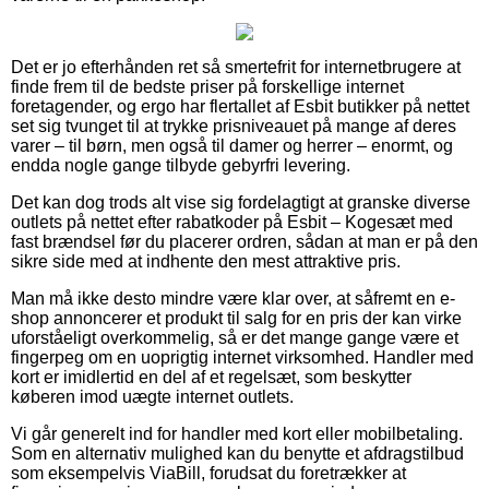
Det er jo efterhånden ret så smertefrit for internetbrugere at
finde frem til de bedste priser på forskellige internet
foretagender, og ergo har flertallet af Esbit butikker på nettet
set sig tvunget til at trykke prisniveauet på mange af deres
varer – til børn, men også til damer og herrer – enormt, og
endda nogle gange tilbyde gebyrfri levering.
Det kan dog trods alt vise sig fordelagtigt at granske diverse
outlets på nettet efter rabatkoder på Esbit – Kogesæt med
fast brændsel før du placerer ordren, sådan at man er på den
sikre side med at indhente den mest attraktive pris.
Man må ikke desto mindre være klar over, at såfremt en e-
shop annoncerer et produkt til salg for en pris der kan virke
uforståeligt overkommelig, så er det mange gange være et
fingerpeg om en uoprigtig internet virksomhed. Handler med
kort er imidlertid en del af et regelsæt, som beskytter
køberen imod uægte internet outlets.
Vi går generelt ind for handler med kort eller mobilbetaling.
Som en alternativ mulighed kan du benytte et afdragstilbud
som eksempelvis ViaBill, forudsat du foretrækker at