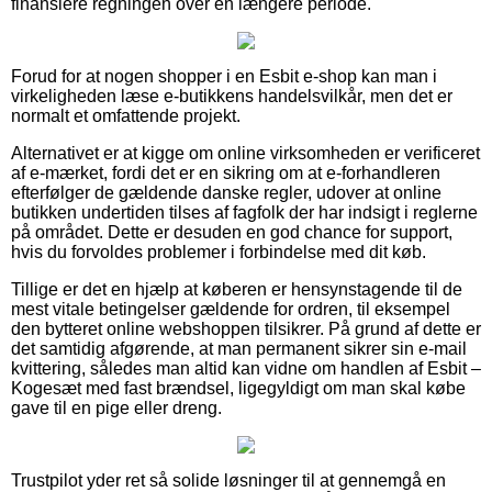
finansiere regningen over en længere periode.
Forud for at nogen shopper i en Esbit e-shop kan man i
virkeligheden læse e-butikkens handelsvilkår, men det er
normalt et omfattende projekt.
Alternativet er at kigge om online virksomheden er verificeret
af e-mærket, fordi det er en sikring om at e-forhandleren
efterfølger de gældende danske regler, udover at online
butikken undertiden tilses af fagfolk der har indsigt i reglerne
på området. Dette er desuden en god chance for support,
hvis du forvoldes problemer i forbindelse med dit køb.
Tillige er det en hjælp at køberen er hensynstagende til de
mest vitale betingelser gældende for ordren, til eksempel
den bytteret online webshoppen tilsikrer. På grund af dette er
det samtidig afgørende, at man permanent sikrer sin e-mail
kvittering, således man altid kan vidne om handlen af Esbit –
Kogesæt med fast brændsel, ligegyldigt om man skal købe
gave til en pige eller dreng.
Trustpilot yder ret så solide løsninger til at gennemgå en