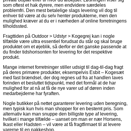
som oftest et hak dyrere, men endvidere særdeles
problemfri. Den mest betalelige slags levering vil dog til
enhver tid være at du selv henter produkterne, men den
mulighed kræver at du er i nærheden af online forretningens
tilholdssted.
Fragttiden på Outdoor > Udstyr > Kogegrej kan i nogle
tilfælde være ultra essentiel forudsat du står og skal bruge
produktet om et øjeblik, så derfor er det ganske passende at
du finder tidshorisonten for levering for det respektive
produkt.
Mange internet forretninger stiller udsigt til dag-til-dag fragt
på deres primære produkter, eksempelvis Esbit – Kogesæt
med fast brændsel, der dog regnes ud fra at handlen laves
forinden et besluttet tidspunkt, med det formål at de har
mulighed for at nå at få de nye varer ud af døren inden
medarbejderne har fyraften.
Nogle butikker på nettet garanterer levering uden beregning,
men typisk kun hvis man shopper for en bestemt pris. Som
alternativ kan man snuppe den billigste type af levering,
hvilket i mange tilfælde – uanset om man er nær Horsens,
Ikast eller Hadsten – vil være at få fragtfirmaet til at levere
varerne til en pakkeshop.