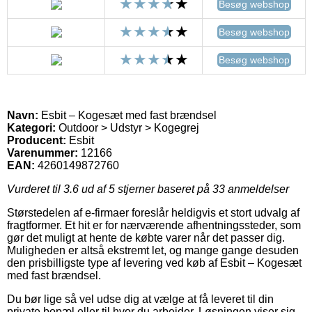
Besøg webshop
Besøg webshop
Besøg webshop
Navn:
Esbit – Kogesæt med fast brændsel
Kategori:
Outdoor > Udstyr > Kogegrej
Producent:
Esbit
Varenummer:
12166
EAN:
4260149872760
Vurderet til
3.6
ud af 5 stjerner baseret på
33
anmeldelser
Størstedelen af e-firmaer foreslår heldigvis et stort udvalg af
fragtformer. Et hit er for nærværende afhentningssteder, som
gør det muligt at hente de købte varer når det passer dig.
Muligheden er altså ekstremt let, og mange gange desuden
den prisbilligste type af levering ved køb af Esbit – Kogesæt
med fast brændsel.
Du bør lige så vel udse dig at vælge at få leveret til din
private bopæl eller til hvor du arbejder. Løsningen viser sig