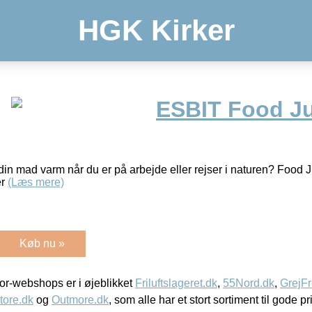
HGK Kirker
ESBIT Food Ju
din mad varm når du er på arbejde eller rejser i naturen? Food J
er
(Læs mere)
Køb nu »
r-webshops er i øjeblikket
Friluftslageret.dk
,
55Nord.dk
,
GrejFr
tore.dk
og
Outmore.dk
, som alle har et stort sortiment til gode pr