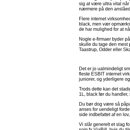
sig at være ultra vital n
nærmere på den anslåed
Flere internet virksomhe
black, men vær opmærksom
de har mulighed for at nå
Nogle e-firmaer byder på g
skulle du tage den mest p
Taastrup, Odder eller Skæ
Det er jo ualmindeligt sme
fleste ESBIT internet vir
juniorer, og yderligere o
Trods dette kan det stadi
1L, black før du handler, 
Du bør dog være så påpass
anses for uendeligt ford
side indbefattet af en lo
Vi slår generelt et slag 
som fx ViaBill, hvis du t