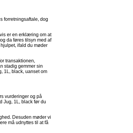
s forretningsaftale, dog
vis er en erklæring om at
u og da føres tilsyn med af
 hjulpet, ifald du møder
or transaktionen,
man stadig gemmer sin
g, 1L, black, uanset om
rs vurderinger og på
 Jug, 1L, black før du
rdighed. Desuden møder vi
e må udnyttes til at få