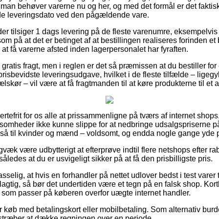
år man behøver varerne nu og her, og med det formål er det faktis
e leveringsdato ved den pågældende vare.
der tilsiger 1 dags levering på de fleste varenumre, eksempelvi
 på at det er betinget af at bestillingen realiseres forinden et
 at få varerne afsted inden lagerpersonalet har fyraften.
ratis fragt, men i reglen er det så præmissen at du bestiller for e
risbevidste leveringsudgave, hvilket i de fleste tilfælde – ligeg
lskør – vil være at få fragtmanden til at køre produkterne til et 
rtefrit for os alle at prissammenligne på tværs af internet shops,
ksomheder ikke kunne slippe for at nedbringe udsalgspriserne på
gså til kvinder og mænd – voldsomt, og endda nogle gange yde por
gvæk være udbytterigt at efterprøve indtil flere netshops efter 
således at du er usvigeligt sikker på at få den prisbilligste pris.
elig, at hvis en forhandler på nettet udlover bedst i test varer t
elagtig, så bør det undertiden være et tegn på en falsk shop. Ko
v, som passer på køberen overfor uægte internet handler.
for køb med betalingskort eller mobilbetaling. Som alternativ bur
ilstræber at dække regningen over en periode.