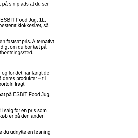
k på sin plads at du ser
s ESBIT Food Jug, 1L,
 bestemt klokkeslæt, så
n fastsat pris. Alternativt
yldigt om du bor tæt på
afhentningssted.
 og for det har langt de
 deres produkter – til
tofri fragt.
rabat på ESBIT Food Jug,
il salg for en pris som
rtkøb er på den anden
de du udnytte en løsning