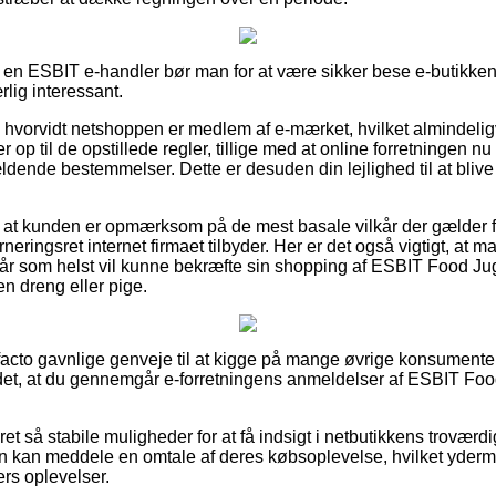
å en ESBIT e-handler bør man for at være sikker bese e-butikken
rlig interessant.
ke hvorvidt netshoppen er medlem af e-mærket, hvilket almindelig
r op til de opstillede regler, tillige med at online forretningen n
ldende bestemmelser. Dette er desuden din lejlighed til at blive
igt at kunden er opmærksom på de mest basale vilkår der gælder f
neringsret internet firmaet tilbyder. Her er det også vigtigt, at 
når som helst vil kunne bekræfte sin shopping af ESBIT Food Ju
en dreng eller pige.
e facto gavnlige genveje til at kigge på mange øvrige konsumente
 det, at du gennemgår e-forretningens anmeldelser af ESBIT Food
et så stabile muligheder for at få indsigt i netbutikkens trovæ
 kan meddele en omtale af deres købsoplevelse, hvilket ydermer
ders oplevelser.