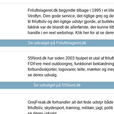
Friluftslageret.dk begyndte tilbage i 1995 i et lil
Vestfyn. Den gode service, det rigtige grej og 
til friluftsliv og det rigtige udstyr gjorde, at buti
faktisk var de blandt de allerførste, der kunne ti
handle i en reel webshop. Klik her for at se dere
Se udvalget på Friluftslageret.dk
55Nord.dk har siden 2003 hjulpet et utal af friluf
FDFere med outdoorgrej, funktionel beklædning,
forbundsskjorter, logovarer, telte, mærker og meg
se deres udvalg.
Se udvalget på 55Nord.dk
GrejFreak.dk forhandler alt det fede udstyr både t
friluftsliv, skydesport, træning, militær, jagt, politi
se deres udvalg.