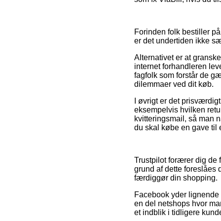
Forinden folk bestiller p
er det undertiden ikke sæ
Alternativet er at grans
internet forhandleren leve
fagfolk som forstår de gæ
dilemmaer ved dit køb.
I øvrigt er det prisværd
eksempelvis hvilken retur
kvitteringsmail, så man 
du skal købe en gave til 
Trustpilot forærer dig d
grund af dette foreslåes
færdiggør din shopping.
Facebook yder lignende r
en del netshops hvor man
et indblik i tidligere kun