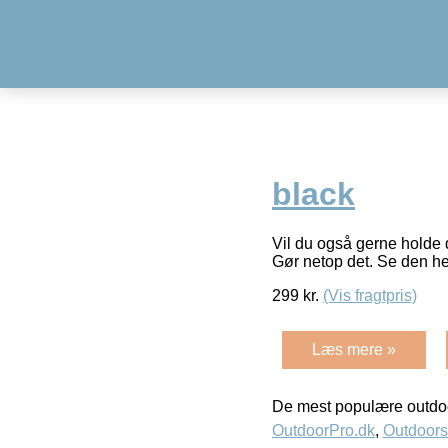
black
Vil du også gerne holde 
Gør netop det. Se den h
299
kr.
(Vis fragtpris)
Læs mere »
De mest populære outdoo
OutdoorPro.dk
,
Outdoors