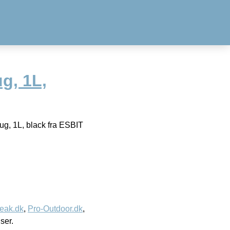
g, 1L,
ug, 1L, black fra ESBIT
eak.dk
,
Pro-Outdoor.dk
,
iser.