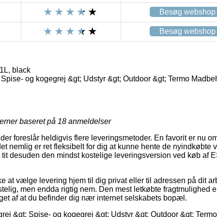
Besøg webshop
Besøg webshop
1L, black
 Spise- og kogegrej &gt; Udstyr &gt; Outdoor &gt; Termo Madbe
jerner baseret på
18
anmeldelser
er foreslår heldigvis flere leveringsmetoder. En favorit er nu o
t nemlig er ret fleksibelt for dig at kunne hente de nyindkøbte var
 og tit desuden den mindst kostelige leveringsversion ved køb af
at vælge levering hjem til dig privat eller til adressen på dit 
telig, men endda rigtig nem. Den mest letkøbte fragtmulighed er
et af at du befinder dig nær internet selskabets bopæl.
rej &gt; Spise- og kogegrej &gt; Udstyr &gt; Outdoor &gt; Ter