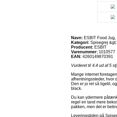
Navn:
ESBIT Food Jug, 
Kategori:
Spisegrej &gt;
Producent:
ESBIT
Varenummer:
1010577
EAN:
4260149870391
Vurderet til
4.4
ud af 5 st
Mange internet foretagend
afhentningssteder, hvor de
Den er jo ret så ligetil,
black.
Du kan ydermere påtænke 
regel en tand mere bekos
pakken, men det er beting
Leveringstiden på Spiseg