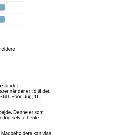
holdere
m stunder
er når der er tid til det.
 ESBIT Food Jug, 1L,
arbejde. Denne er som
 dog selv at hente
mo Madbeholdere kan vise