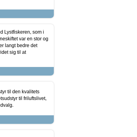
d Lystfiskeren, som i
neskiftet var en stor og
r langt bedre det
et sig til at
r til den kvalitets
dstyr til friluftslivet,
udvalg.