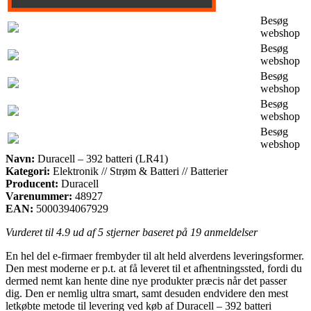
Besøg
webshop
Besøg
webshop
Besøg
webshop
Besøg
webshop
Besøg
webshop
Navn:
Duracell – 392 batteri (LR41)
Kategori:
Elektronik // Strøm & Batteri // Batterier
Producent:
Duracell
Varenummer:
48927
EAN:
5000394067929
Vurderet til
4.9
ud af 5 stjerner baseret på
19
anmeldelser
En hel del e-firmaer frembyder til alt held alverdens leveringsformer.
Den mest moderne er p.t. at få leveret til et afhentningssted, fordi du
dermed nemt kan hente dine nye produkter præcis når det passer
dig. Den er nemlig ultra smart, samt desuden endvidere den mest
letkøbte metode til levering ved køb af Duracell – 392 batteri