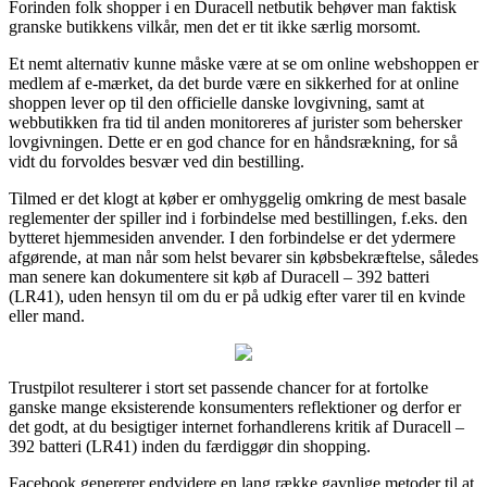
Forinden folk shopper i en Duracell netbutik behøver man faktisk
granske butikkens vilkår, men det er tit ikke særlig morsomt.
Et nemt alternativ kunne måske være at se om online webshoppen er
medlem af e-mærket, da det burde være en sikkerhed for at online
shoppen lever op til den officielle danske lovgivning, samt at
webbutikken fra tid til anden monitoreres af jurister som behersker
lovgivningen. Dette er en god chance for en håndsrækning, for så
vidt du forvoldes besvær ved din bestilling.
Tilmed er det klogt at køber er omhyggelig omkring de mest basale
reglementer der spiller ind i forbindelse med bestillingen, f.eks. den
bytteret hjemmesiden anvender. I den forbindelse er det ydermere
afgørende, at man når som helst bevarer sin købsbekræftelse, således
man senere kan dokumentere sit køb af Duracell – 392 batteri
(LR41), uden hensyn til om du er på udkig efter varer til en kvinde
eller mand.
Trustpilot resulterer i stort set passende chancer for at fortolke
ganske mange eksisterende konsumenters reflektioner og derfor er
det godt, at du besigtiger internet forhandlerens kritik af Duracell –
392 batteri (LR41) inden du færdiggør din shopping.
Facebook genererer endvidere en lang række gavnlige metoder til at