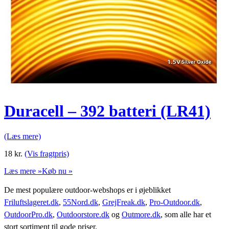
Duracell – 392 batteri (LR41)
(Læs mere)
18
kr.
(Vis fragtpris)
Læs mere »
Køb nu »
De mest populære outdoor-webshops er i øjeblikket
Friluftslageret.dk
,
55Nord.dk
,
GrejFreak.dk
,
Pro-Outdoor.dk
,
OutdoorPro.dk
,
Outdoorstore.dk
og
Outmore.dk
, som alle har et
stort sortiment til gode priser.