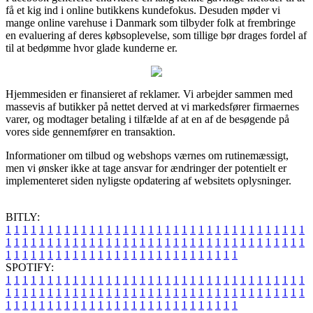
få et kig ind i online butikkens kundefokus. Desuden møder vi
mange online varehuse i Danmark som tilbyder folk at frembringe
en evaluering af deres købsoplevelse, som tillige bør drages fordel af
til at bedømme hvor glade kunderne er.
Hjemmesiden er finansieret af reklamer. Vi arbejder sammen med
massevis af butikker på nettet derved at vi markedsfører firmaernes
varer, og modtager betaling i tilfælde af at en af de besøgende på
vores side gennemfører en transaktion.
Informationer om tilbud og webshops værnes om rutinemæssigt,
men vi ønsker ikke at tage ansvar for ændringer der potentielt er
implementeret siden nyligste opdatering af websitets oplysninger.
BITLY:
1
1
1
1
1
1
1
1
1
1
1
1
1
1
1
1
1
1
1
1
1
1
1
1
1
1
1
1
1
1
1
1
1
1
1
1
1
1
1
1
1
1
1
1
1
1
1
1
1
1
1
1
1
1
1
1
1
1
1
1
1
1
1
1
1
1
1
1
1
1
1
1
1
1
1
1
1
1
1
1
1
1
1
1
1
1
1
1
1
1
1
1
1
1
1
1
1
1
1
1
SPOTIFY:
1
1
1
1
1
1
1
1
1
1
1
1
1
1
1
1
1
1
1
1
1
1
1
1
1
1
1
1
1
1
1
1
1
1
1
1
1
1
1
1
1
1
1
1
1
1
1
1
1
1
1
1
1
1
1
1
1
1
1
1
1
1
1
1
1
1
1
1
1
1
1
1
1
1
1
1
1
1
1
1
1
1
1
1
1
1
1
1
1
1
1
1
1
1
1
1
1
1
1
1