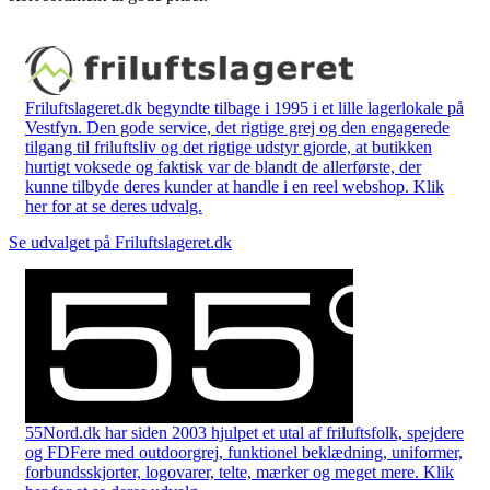
Friluftslageret.dk begyndte tilbage i 1995 i et lille lagerlokale på
Vestfyn. Den gode service, det rigtige grej og den engagerede
tilgang til friluftsliv og det rigtige udstyr gjorde, at butikken
hurtigt voksede og faktisk var de blandt de allerførste, der
kunne tilbyde deres kunder at handle i en reel webshop. Klik
her for at se deres udvalg.
Se udvalget på Friluftslageret.dk
55Nord.dk har siden 2003 hjulpet et utal af friluftsfolk, spejdere
og FDFere med outdoorgrej, funktionel beklædning, uniformer,
forbundsskjorter, logovarer, telte, mærker og meget mere. Klik