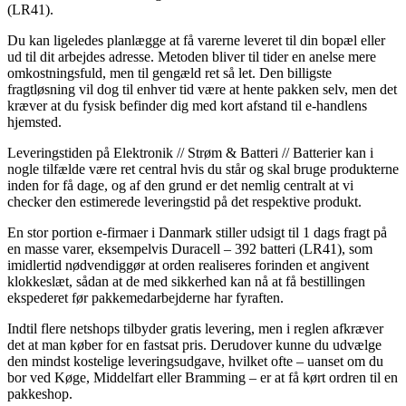
(LR41).
Du kan ligeledes planlægge at få varerne leveret til din bopæl eller
ud til dit arbejdes adresse. Metoden bliver til tider en anelse mere
omkostningsfuld, men til gengæld ret så let. Den billigste
fragtløsning vil dog til enhver tid være at hente pakken selv, men det
kræver at du fysisk befinder dig med kort afstand til e-handlens
hjemsted.
Leveringstiden på Elektronik // Strøm & Batteri // Batterier kan i
nogle tilfælde være ret central hvis du står og skal bruge produkterne
inden for få dage, og af den grund er det nemlig centralt at vi
checker den estimerede leveringstid på det respektive produkt.
En stor portion e-firmaer i Danmark stiller udsigt til 1 dags fragt på
en masse varer, eksempelvis Duracell – 392 batteri (LR41), som
imidlertid nødvendiggør at orden realiseres forinden et angivent
klokkeslæt, sådan at de med sikkerhed kan nå at få bestillingen
ekspederet før pakkemedarbejderne har fyraften.
Indtil flere netshops tilbyder gratis levering, men i reglen afkræver
det at man køber for en fastsat pris. Derudover kunne du udvælge
den mindst kostelige leveringsudgave, hvilket ofte – uanset om du
bor ved Køge, Middelfart eller Bramming – er at få kørt ordren til en
pakkeshop.