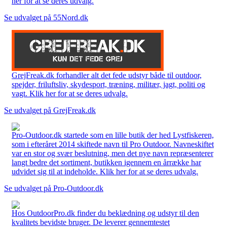
her for at se deres udvalg.
Se udvalget på 55Nord.dk
GrejFreak.dk forhandler alt det fede udstyr både til outdoor,
spejder, friluftsliv, skydesport, træning, militær, jagt, politi og
vagt. Klik her for at se deres udvalg.
Se udvalget på GrejFreak.dk
Pro-Outdoor.dk startede som en lille butik der hed Lystfiskeren,
som i efteråret 2014 skiftede navn til Pro Outdoor. Navneskiftet
var en stor og svær beslutning, men det nye navn repræsenterer
langt bedre det sortiment, butikken igennem en årrække har
udvidet sig til at indeholde. Klik her for at se deres udvalg.
Se udvalget på Pro-Outdoor.dk
Hos OutdoorPro.dk finder du beklædning og udstyr til den
kvalitets bevidste bruger. De leverer gennemtestet