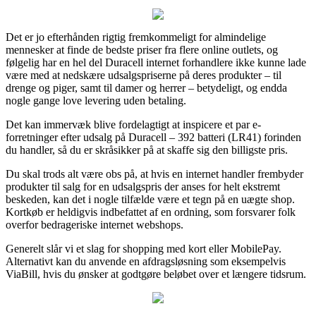
Det er jo efterhånden rigtig fremkommeligt for almindelige
mennesker at finde de bedste priser fra flere online outlets, og
følgelig har en hel del Duracell internet forhandlere ikke kunne lade
være med at nedskære udsalgspriserne på deres produkter – til
drenge og piger, samt til damer og herrer – betydeligt, og endda
nogle gange love levering uden betaling.
Det kan immervæk blive fordelagtigt at inspicere et par e-
forretninger efter udsalg på Duracell – 392 batteri (LR41) forinden
du handler, så du er skråsikker på at skaffe sig den billigste pris.
Du skal trods alt være obs på, at hvis en internet handler frembyder
produkter til salg for en udsalgspris der anses for helt ekstremt
beskeden, kan det i nogle tilfælde være et tegn på en uægte shop.
Kortkøb er heldigvis indbefattet af en ordning, som forsvarer folk
overfor bedrageriske internet webshops.
Generelt slår vi et slag for shopping med kort eller MobilePay.
Alternativt kan du anvende en afdragsløsning som eksempelvis
ViaBill, hvis du ønsker at godtgøre beløbet over et længere tidsrum.