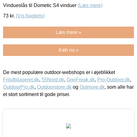
Vindueslås til Dometic S4 vinduer
(Læs mere)
73
kr.
(Vis fragtpris)
Læs mere »
Køb nu »
De mest populære outdoor-webshops er i øjeblikket
Friluftslageret.dk
,
55Nord.dk
,
GrejFreak.dk
,
Pro-Outdoor.dk
,
OutdoorPro.dk
,
Outdoorstore.dk
og
Outmore.dk
, som alle har
et stort sortiment til gode priser.