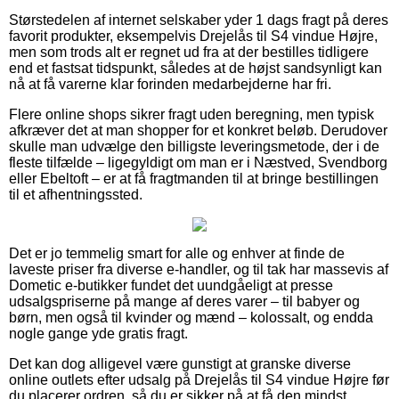
Størstedelen af internet selskaber yder 1 dags fragt på deres
favorit produkter, eksempelvis Drejelås til S4 vindue Højre,
men som trods alt er regnet ud fra at der bestilles tidligere
end et fastsat tidspunkt, således at de højst sandsynligt kan
nå at få varerne klar forinden medarbejderne har fri.
Flere online shops sikrer fragt uden beregning, men typisk
afkræver det at man shopper for et konkret beløb. Derudover
skulle man udvælge den billigste leveringsmetode, der i de
fleste tilfælde – ligegyldigt om man er i Næstved, Svendborg
eller Ebeltoft – er at få fragtmanden til at bringe bestillingen
til et afhentningssted.
Det er jo temmelig smart for alle og enhver at finde de
laveste priser fra diverse e-handler, og til tak har massevis af
Dometic e-butikker fundet det uundgåeligt at presse
udsalgspriserne på mange af deres varer – til babyer og
børn, men også til kvinder og mænd – kolossalt, og endda
nogle gange yde gratis fragt.
Det kan dog alligevel være gunstigt at granske diverse
online outlets efter udsalg på Drejelås til S4 vindue Højre før
du placerer ordren, så du er sikker på at få den mindst