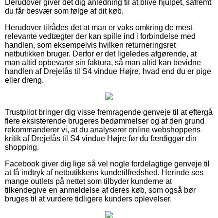
Derudover giver det dig anledning til at blive hjulpet, såfremt
du får besvær som følge af dit køb.
Herudover tilrådes det at man er vaks omkring de mest
relevante vedtægter der kan spille ind i forbindelse med
handlen, som eksempelvis hvilken returneringsret
netbutikken bruger. Derfor er det ligeledes afgørende, at
man altid opbevarer sin faktura, så man altid kan bevidne
handlen af Drejelås til S4 vindue Højre, hvad end du er pige
eller dreng.
Trustpilot bringer dig visse fremragende genveje til at eftergå
flere eksisterende brugeres bedømmelser og af den grund
rekommanderer vi, at du analyserer online webshoppens
kritik af Drejelås til S4 vindue Højre før du færdiggør din
shopping.
Facebook giver dig lige så vel nogle fordelagtige genveje til
at få indtryk af netbutikkens kundetilfredshed. Herinde ses
mange outlets på nettet som tilbyder kunderne at
tilkendegive en anmeldelse af deres køb, som også bør
bruges til at vurdere tidligere kunders oplevelser.