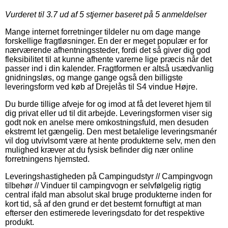
Vurderet til
3.7
ud af 5 stjerner baseret på
5
anmeldelser
Mange internet forretninger tildeler nu om dage mange
forskellige fragtløsninger. En der er meget populær er for
nærværende afhentningssteder, fordi det så giver dig god
fleksibilitet til at kunne afhente varerne lige præcis når det
passer ind i din kalender. Fragtformen er altså usædvanlig
gnidningsløs, og mange gange også den billigste
leveringsform ved køb af Drejelås til S4 vindue Højre.
Du burde tillige afveje for og imod at få det leveret hjem til
dig privat eller ud til dit arbejde. Leveringsformen viser sig
godt nok en anelse mere omkostningsfuld, men desuden
ekstremt let gængelig. Den mest betalelige leveringsmanér
vil dog utvivlsomt være at hente produkterne selv, men den
mulighed kræver at du fysisk befinder dig nær online
forretningens hjemsted.
Leveringshastigheden på Campingudstyr // Campingvogn
tilbehør // Vinduer til campingvogn er selvfølgelig rigtig
central ifald man absolut skal bruge produkterne inden for
kort tid, så af den grund er det bestemt fornuftigt at man
efterser den estimerede leveringsdato for det respektive
produkt.