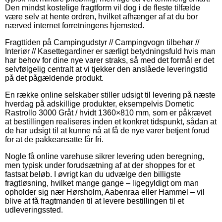
Den mindst kostelige fragtform vil dog i de fleste tilfælde
være selv at hente ordren, hvilket afhænger af at du bor
nærved internet forretningens hjemsted.
Fragttiden på Campingudstyr // Campingvogn tilbehør //
Interiør // Kasettegardiner er særligt betydningsfuld hvis man
har behov for dine nye varer straks, så med det formål er det
selvfølgelig centralt at vi tjekker den anslåede leveringstid
på det pågældende produkt.
En række online selskaber stiller udsigt til levering på næste
hverdag på adskillige produkter, eksempelvis Dometic
Rastrollo 3000 Gråt / hvidt 1360×810 mm, som er påkrævet
at bestillingen realiseres inden et konkret tidspunkt, sådan at
de har udsigt til at kunne nå at få de nye varer betjent forud
for at de pakkeansatte får fri.
Nogle få online varehuse sikrer levering uden beregning,
men typisk under forudsætning af at der shoppes for et
fastsat beløb. I øvrigt kan du udvælge den billigste
fragtløsning, hvilket mange gange – ligegyldigt om man
opholder sig nær Hørsholm, Aabenraa eller Hammel – vil
blive at få fragtmanden til at levere bestillingen til et
udleveringssted.