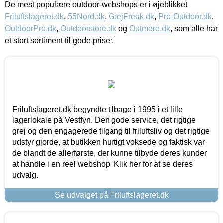
De mest populære outdoor-webshops er i øjeblikket
Friluftslageret.dk
,
55Nord.dk
,
GrejFreak.dk
,
Pro-Outdoor.dk
,
OutdoorPro.dk
,
Outdoorstore.dk
og
Outmore.dk
, som alle har
et stort sortiment til gode priser.
Friluftslageret.dk begyndte tilbage i 1995 i et lille
lagerlokale på Vestfyn. Den gode service, det rigtige
grej og den engagerede tilgang til friluftsliv og det rigtige
udstyr gjorde, at butikken hurtigt voksede og faktisk var
de blandt de allerførste, der kunne tilbyde deres kunder
at handle i en reel webshop. Klik her for at se deres
udvalg.
Se udvalget på Friluftslageret.dk