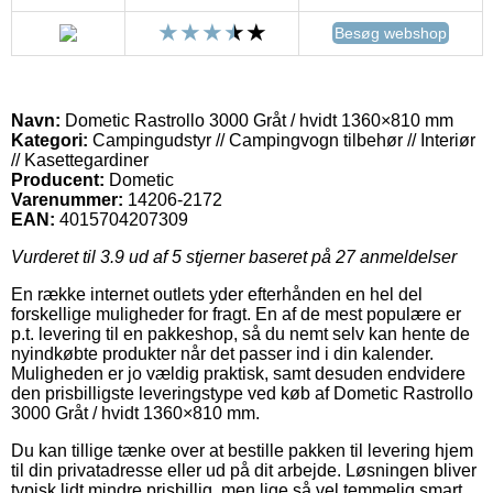
Besøg webshop
Navn:
Dometic Rastrollo 3000 Gråt / hvidt 1360×810 mm
Kategori:
Campingudstyr // Campingvogn tilbehør // Interiør
// Kasettegardiner
Producent:
Dometic
Varenummer:
14206-2172
EAN:
4015704207309
Vurderet til
3.9
ud af 5 stjerner baseret på
27
anmeldelser
En række internet outlets yder efterhånden en hel del
forskellige muligheder for fragt. En af de mest populære er
p.t. levering til en pakkeshop, så du nemt selv kan hente de
nyindkøbte produkter når det passer ind i din kalender.
Muligheden er jo vældig praktisk, samt desuden endvidere
den prisbilligste leveringstype ved køb af Dometic Rastrollo
3000 Gråt / hvidt 1360×810 mm.
Du kan tillige tænke over at bestille pakken til levering hjem
til din privatadresse eller ud på dit arbejde. Løsningen bliver
typisk lidt mindre prisbillig, men lige så vel temmelig smart.