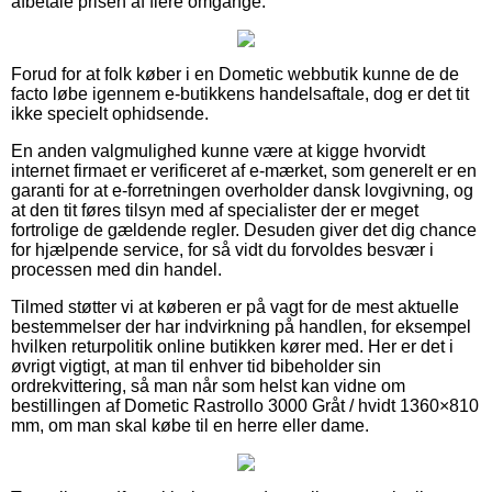
afbetale prisen af flere omgange.
Forud for at folk køber i en Dometic webbutik kunne de de
facto løbe igennem e-butikkens handelsaftale, dog er det tit
ikke specielt ophidsende.
En anden valgmulighed kunne være at kigge hvorvidt
internet firmaet er verificeret af e-mærket, som generelt er en
garanti for at e-forretningen overholder dansk lovgivning, og
at den tit føres tilsyn med af specialister der er meget
fortrolige de gældende regler. Desuden giver det dig chance
for hjælpende service, for så vidt du forvoldes besvær i
processen med din handel.
Tilmed støtter vi at køberen er på vagt for de mest aktuelle
bestemmelser der har indvirkning på handlen, for eksempel
hvilken returpolitik online butikken kører med. Her er det i
øvrigt vigtigt, at man til enhver tid bibeholder sin
ordrekvittering, så man når som helst kan vidne om
bestillingen af Dometic Rastrollo 3000 Gråt / hvidt 1360×810
mm, om man skal købe til en herre eller dame.