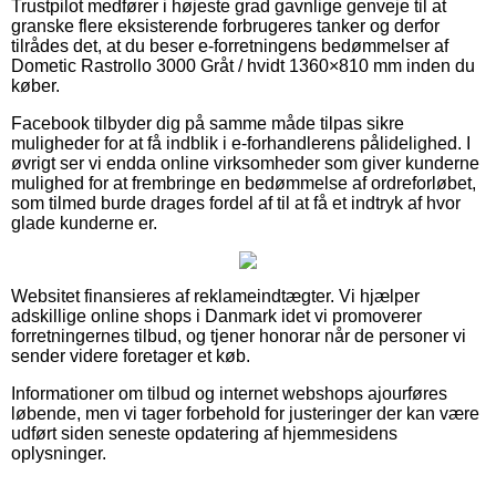
Trustpilot medfører i højeste grad gavnlige genveje til at
granske flere eksisterende forbrugeres tanker og derfor
tilrådes det, at du beser e-forretningens bedømmelser af
Dometic Rastrollo 3000 Gråt / hvidt 1360×810 mm inden du
køber.
Facebook tilbyder dig på samme måde tilpas sikre
muligheder for at få indblik i e-forhandlerens pålidelighed. I
øvrigt ser vi endda online virksomheder som giver kunderne
mulighed for at frembringe en bedømmelse af ordreforløbet,
som tilmed burde drages fordel af til at få et indtryk af hvor
glade kunderne er.
Websitet finansieres af reklameindtægter. Vi hjælper
adskillige online shops i Danmark idet vi promoverer
forretningernes tilbud, og tjener honorar når de personer vi
sender videre foretager et køb.
Informationer om tilbud og internet webshops ajourføres
løbende, men vi tager forbehold for justeringer der kan være
udført siden seneste opdatering af hjemmesidens
oplysninger.